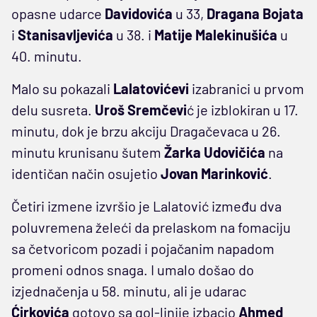
opasne udarce
Davidovića
u 33,
Dragana
Bojata
i
Stanisavljevića
u 38. i
Matije
Malekinušića
u
40. minutu.
Malo su pokazali
Lalatovićevi
izabranici u prvom
delu susreta.
Uroš Sremčevi
ć je izblokiran u 17.
minutu, dok je brzu akciju Dragačevaca u 26.
minutu krunisanu šutem
Žarka
Udovičića
na
identičan način osujetio
Jovan Marinković
.
Četiri izmene izvršio je Lalatović između dva
poluvremena želeći da prelaskom na fomaciju
sa četvoricom pozadi i pojačanim napadom
promeni odnos snaga. I umalo došao do
izjednačenja u 58. minutu, ali je udarac
Ćirkovića
gotovo sa gol-linije izbacio
Ahmed