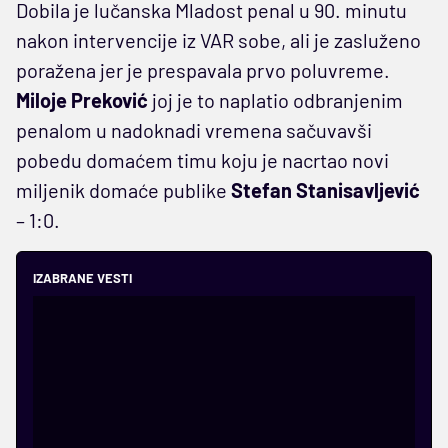
Dobila je lučanska Mladost penal u 90. minutu
nakon intervencije iz VAR sobe, ali je zasluženo
poražena jer je prespavala prvo poluvreme.
Miloje
Preković
joj je to naplatio odbranjenim
penalom u nadoknadi vremena sačuvavši
pobedu domaćem timu koju je nacrtao novi
miljenik domaće publike
Stefan
Stanisavljević
– 1:0.
IZABRANE VESTI