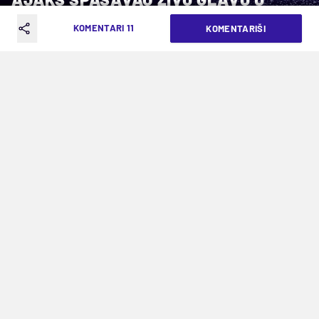
ROTERDAMU
KOMENTARI 11
KOMENTARIŠI
VREME ČITANJA: 4MIN | SUB. 04.10.25. | 18:55
Sparta ispustila dva razlike, primila gol
u 97. minutu – 3:3
Čekao se 16 godina ovaj dan u Roterdamu i
mirisalo je da će se Spartin crni niz protiv Ajaksa
najzad prekinuti. Imali su crveno-beli dva gola
razlike protiv najvećeg kluba Holandije, a u 97.