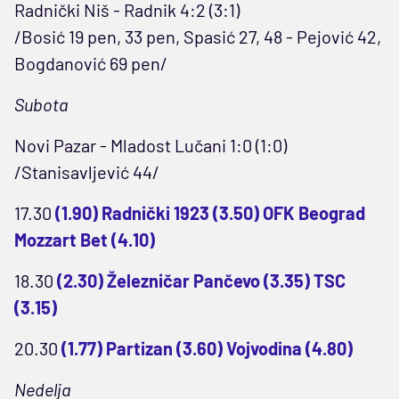
Radnički Niš - Radnik 4:2 (3:1)
/Bosić 19 pen, 33 pen, Spasić 27, 48 - Pejović 42,
Bogdanović 69 pen/
Subota
Novi Pazar - Mladost Lučani 1:0 (1:0)
/Stanisavljević 44/
17.30
(1.90) Radnički 1923 (3.50) OFK Beograd
Mozzart Bet (4.10)
18.30
(2.30) Železničar Pančevo (3.35) TSC
(3.15)
20.30
(1.77) Partizan (3.60) Vojvodina (4.80)
Nedelja