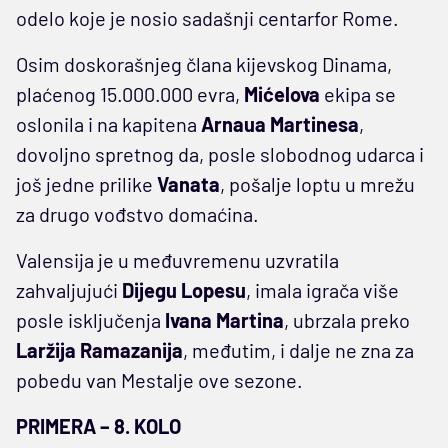
odelo koje je nosio sadašnji centarfor Rome.
Osim doskorašnjeg člana kijevskog Dinama,
plaćenog 15.000.000 evra,
Mićelova
ekipa se
oslonila i na kapitena
Arnaua Martinesa
,
dovoljno spretnog da, posle slobodnog udarca i
još jedne prilike
Vanata
, pošalje loptu u mrežu
za drugo vođstvo domaćina.
Valensija je u međuvremenu uzvratila
zahvaljujući
Dijegu
Lopesu
, imala igrača više
posle isključenja
Ivana Martina
, ubrzala preko
Laržija Ramazanija
, međutim, i dalje ne zna za
pobedu van Mestalje ove sezone.
PRIMERA – 8. KOLO