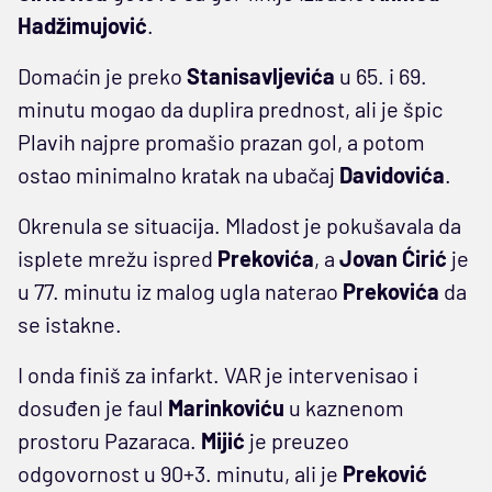
Hadžimujović
.
Domaćin je preko
Stanisavljevića
u 65. i 69.
minutu mogao da duplira prednost, ali je špic
Plavih najpre promašio prazan gol, a potom
ostao minimalno kratak na ubačaj
Davidovića
.
Okrenula se situacija. Mladost je pokušavala da
isplete mrežu ispred
Prekovića
, a
Jovan
Ćirić
je
u 77. minutu iz malog ugla naterao
Prekovića
da
se istakne.
I onda finiš za infarkt. VAR je intervenisao i
dosuđen je faul
Marinkoviću
u kaznenom
prostoru Pazaraca.
Mijić
je preuzeo
odgovornost u 90+3. minutu, ali je
Preković