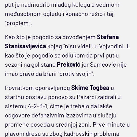
put je nadmudrio mlađeg kolegu u sedmom
međusobnom ogledu i konačno rešio i taj
“problem”.
Kao što je pogodio sa dovođenjem
Stefana
Stanisavljevića
kojeg “nisu videli” u Vojvodini. I
kao što je pogodio sa odlukom da prvi put u
sezoni na gol stane
Preković
jer Samčovič nije
imao pravo da brani "protiv svojih".
Povratkom oporavljenog
Skime Togbea
u
startnu postavu ponovo su Pazarci zaigrali u
sistemu 4-2-3-1, čime je trebalo da lakše
odgovore defanzivnim izazovima u slučaju
promene poseda u srednjoj zoni. Prve minute u
plavom dresu su zbog kadrovskih problema