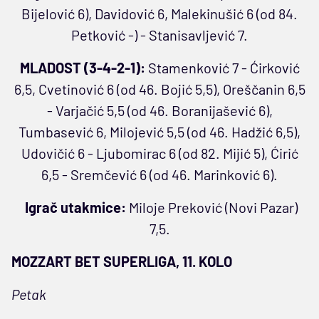
Bijelović 6), Davidović 6, Malekinušić 6 (od 84.
Petković -) - Stanisavljević 7.
MLADOST (3-4-2-1):
Stamenković 7 - Ćirković
6,5, Cvetinović 6 (od 46. Bojić 5,5), Oreščanin 6,5
- Varjačić 5,5 (od 46. Boranijašević 6),
Tumbasević 6, Milojević 5,5 (od 46. Hadžić 6,5),
Udovičić 6 - Ljubomirac 6 (od 82. Mijić 5), Ćirić
6,5 - Sremčević 6 (od 46. Marinković 6).
Igrač utakmice:
Miloje Preković (Novi Pazar)
7,5.
MOZZART BET SUPERLIGA, 11. KOLO
Petak