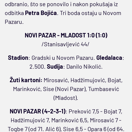
odbranio, što se ponovilo i nakon pokušaja iz
odbitka
Petra
Bojića
. Tri boda ostaju u Novom
Pazaru.
NOVI PAZAR - MLADOST 1:0 (1:0)
/Stanisavljević 44/
Stadion
: Gradski u Novom Pazaru.
Gledalaca
:
2.500.
Sudija
: Danilo Nikolić.
Žuti kartoni:
Mirosavić, Hadžimujović, Bojat,
Marinković, Sise (Novi Pazar), Tumbasević
(Mladost).
NOVI PAZAR (4-2-3-1)
: Preković 7,5 - Bojat 7,
Hadžimujović 7, Marinković 6,5, Mirosavić 7 -
Togbe 7 (od 71. Alić 6), Sise 6,5 - Opara 6 (od 64.