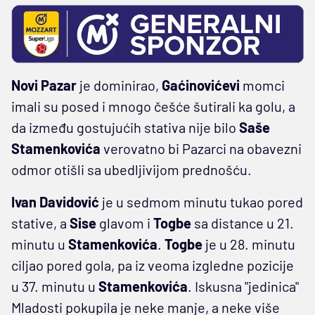
Novi
Pazar
je dominirao,
Gaćinovićevi
momci
imali su posed i mnogo češće šutirali ka golu, a
da između gostujućih stativa nije bilo
Saše
Stamenkovića
verovatno bi Pazarci na obavezni
odmor otišli sa ubedljivijom prednošću.
Ivan Davidović
je u sedmom minutu tukao pored
stative, a
Sise
glavom i
Togbe
sa distance u 21.
minutu u
Stamenkovića
.
Togbe
je u 28. minutu
ciljao pored gola, pa iz veoma izgledne pozicije
u 37. minutu u
Stamenkovića
. Iskusna "jedinica"
Mladosti pokupila je neke manje, a neke više