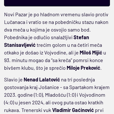
Novi Pazar je po hladnom vremenu slavio protiv
Lučanaca i vratio se na pobedničku stazu nakon
dva meča u kojima je osvojio samo bod.
Pobednika je odlučio snalažljivi
Stefan
Stanisavljević
trećim golom u na četiri meča
otkako je došao iz Vojvodine, ali je
Miloš
Mijić
u
93. minutu mogao da “sa kreča” pomrsi konce
bivšem klubu, što je sprečio
Miloje Preković
.
Slavio je
Nenad
Lalatović
na tri poslednja
gostovanja kraj Jošanice - sa Spartakom krajem
2023. godine (1:0), Mladošću (1:0) i Vojvodinom
(4:0) u jesen 2024, ali ovog puta ostao kratkih
rukava. Trenerski vuk
Vladimir Gaćinović
prvi