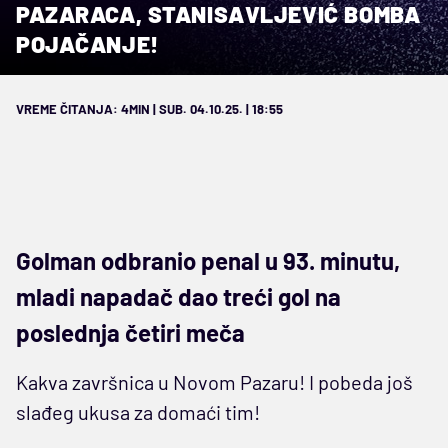
PAZARACA, STANISAVLJEVIĆ BOMBA
POJAČANJE!
VREME ČITANJA: 4MIN | SUB. 04.10.25. | 18:55
Golman odbranio penal u 93. minutu,
mladi napadač dao treći gol na
poslednja četiri meča
Kakva završnica u Novom Pazaru! I pobeda još
slađeg ukusa za domaći tim!