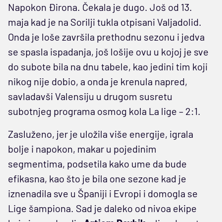
Napokon Đirona. Čekala je dugo. Još od 13.
maja kad je na Sorilji tukla otpisani Valjadolid.
Onda je loše završila prethodnu sezonu i jedva
se spasla ispadanja, još lošije ovu u kojoj je sve
do subote bila na dnu tabele, kao jedini tim koji
nikog nije dobio, a onda je krenula napred,
savladavši Valensiju u drugom susretu
subotnjeg programa osmog kola La lige – 2:1.
Zasluženo, jer je uložila više energije, igrala
bolje i napokon, makar u pojedinim
segmentima, podsetila kako ume da bude
efikasna, kao što je bila one sezone kad je
iznenadila sve u Španiji i Evropi i domogla se
Lige šampiona. Sad je daleko od nivoa ekipe