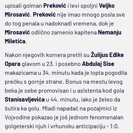
upisali golman
Preković
i levi spoljni
Veljko
Mirosavić
.
Preković
nije imao mnogo posla sve
do tog penala u nadoknadi vremena, dok je
Mirosavić
odlično zamenio kapitena
Nemanju
Miletića
.
Nakon njegovih kornera pretili su
Žulijus
Eđike
Opara
glavom u 23. i posebno
Abdulaj
Sise
makazicama u 34. minutu kada je lopta pogodila
prečku s gornje strane. Bonus na mestu levog
beka je sebe promovisao i u asistenta kod gola
Stanisavljevića
u 44. minutu, iako je želeo da
šutira ka golu. Mladi napadač na pozajmici iz
Vojvodine pokazao je još jednom fenomenalan
golgeterski njuh i vrhunsku anticipaciju - 1:0.