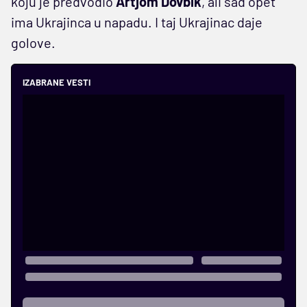
koju je predvodio
Artjom Dovbik
, ali sad opet
ima Ukrajinca u napadu. I taj Ukrajinac daje
golove.
IZABRANE VESTI