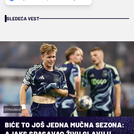
SLEDEĆA VEST
(©Reuters)
BIĆE TO JOŠ JEDNA MUČNA SEZONA:
AJAKS SPASAVAO ŽIVU GLAVU U