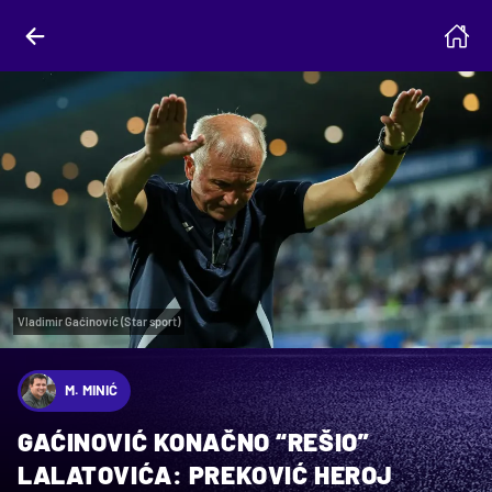
Vladimir Gaćinović (Star sport)
M. MINIĆ
GAĆINOVIĆ KONAČNO “REŠIO”
LALATOVIĆA: PREKOVIĆ HEROJ