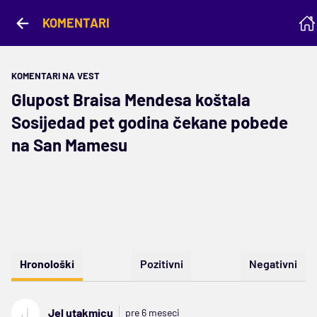
KOMENTARI
KOMENTARI NA VEST
Glupost Braisa Mendesa koštala
Sosijedad pet godina čekane pobede
na San Mamesu
Hronološki
Pozitivni
Negativni
J
Jel utakmicu
pre 6 meseci