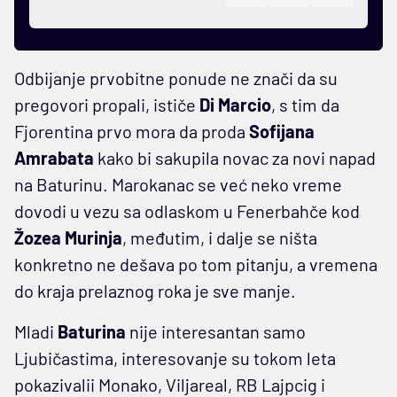
Odbijanje prvobitne ponude ne znači da su
pregovori propali, ističe
Di Marcio
, s tim da
Fjorentina prvo mora da proda
Sofijana
Amrabata
kako bi sakupila novac za novi napad
na Baturinu. Marokanac se već neko vreme
dovodi u vezu sa odlaskom u Fenerbahče kod
Žozea Murinja
, međutim, i dalje se ništa
konkretno ne dešava po tom pitanju, a vremena
do kraja prelaznog roka je sve manje.
Mladi
Baturina
nije interesantan samo
Ljubičastima, interesovanje su tokom leta
pokazivalii Monako, Viljareal, RB Lajpcig i