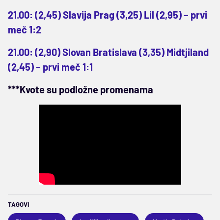
21.00: (2,45) Slavija Prag (3,25) Lil (2,95) – prvi
meč 1:2
21.00: (2,90) Slovan Bratislava (3,35) Midtjiland
(2,45) – prvi meč 1:1
***Kvote su podložne promenama
TAGOVI