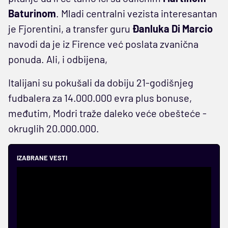
Baturinom
. Mladi centralni vezista interesantan
je Fjorentini, a transfer guru
Đanluka Di Marcio
navodi da je iz Firence već poslata zvanična
ponuda. Ali, i odbijena,
Italijani su pokušali da dobiju 21-godišnjeg
fudbalera za 14.000.000 evra plus bonuse,
međutim, Modri traže daleko veće obešteće -
okruglih 20.000.000.
IZABRANE VESTI