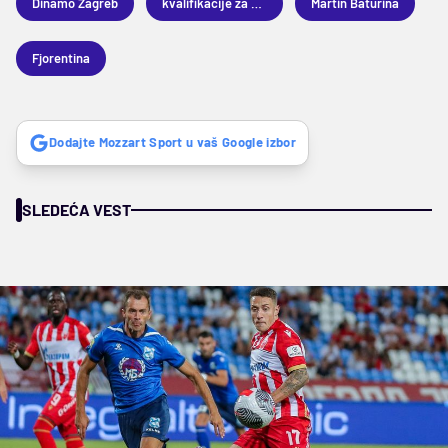
Dinamo Zagreb
kvalifikacije za Ligu šampiona
Martin Baturina
Fjorentina
Dodajte Mozzart Sport u vaš Google izbor
SLEDEĆA VEST