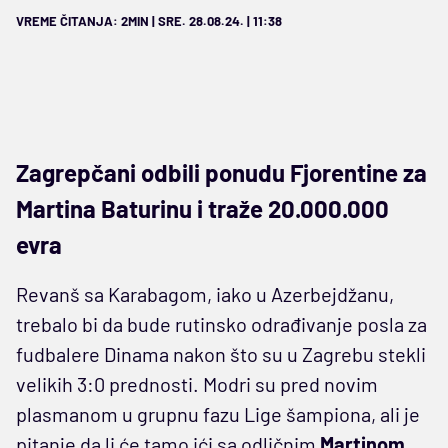
VREME ČITANJA: 2MIN | SRE. 28.08.24. | 11:38
Zagrepčani odbili ponudu Fjorentine za
Martina Baturinu i traže 20.000.000
evra
Revanš sa Karabagom, iako u Azerbejdžanu,
trebalo bi da bude rutinsko odrađivanje posla za
fudbalere Dinama nakon što su u Zagrebu stekli
velikih 3:0 prednosti. Modri su pred novim
plasmanom u grupnu fazu Lige šampiona, ali je
pitanje da li će tamo ići sa odličnim
Martinom