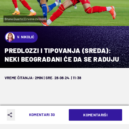
Bruno Duarte (Crvena zvezda)
V. NIKOLIĆ
PREDLOZZI I TIPOVANJA (SREDA):
NEKI BEOGRAĐANI ĆE DA SE RADUJU
VREME ČITANJA: 2MIN | SRE. 28.08.24. | 11:38
KOMENTARI 30
KOMENTARIŠI
Pročitajte nekoliko predloga za 28.