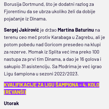
Borusija Dortmund, što je dodatni razlog za
Fjorentinu da se ubrza ukoliko želi da dobije
pojačanje iz Dinama.
Sergej Jakirović
je držao
Martina Baturinu
na
terenu ceo meč protiv Karabaga u Zagrebu, ali je
potom pobedu nad Goricom presedeo na klupi
za rezerve. Momak iz Splita već ima preko 100
nastupa za prvi tim Dinama, a dao je 16 golova i
sakupio 31 asistenciju. Sa Modrima je već igrao
Ligu šampiona u sezoni 2022/2023.
KVALIFIKACIJE ZA LIGU ŠAMPIONA – 4. KOLO
(REVANŠI)
Utorak