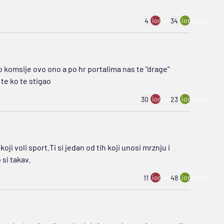
ion:minus
ion:plus
4
34
 komsije ovo ono a po hr portalima nas te "drage"
te ko te stigao
ion:minus
ion:plus
30
23
 voli sport.Ti si jedan od tih koji unosi mrznju i
si takav.
ion:minus
ion:plus
11
48