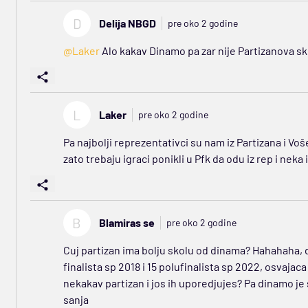
D
Delija NBGD
pre oko 2 godine
@Laker
Alo kakav Dinamo pa zar nije Partizanova sko
L
Laker
pre oko 2 godine
Pa najbolji reprezentativci su nam iz Partizana i Voše
zato trebaju igraci ponikli u Pfk da odu iz rep i neka
B
Blamiras se
pre oko 2 godine
Cuj partizan ima bolju skolu od dinama? Hahahaha, de
finalista sp 2018 i 15 polufinalista sp 2022, osvajac
nekakav partizan i jos ih uporedjujes? Pa dinamo je
sanja