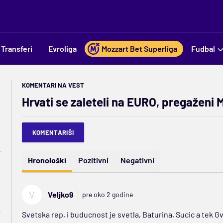
Transferi
Evroliga
Mozzart Bet Superliga
Fudbal
KOMENTARI NA VEST
Hrvati se zaleteli na EURO, pregaženi
KOMENTARIŠI
Hronološki
Pozitivni
Negativni
V
Veljko9
pre oko 2 godine
Svetska rep, i buducnost je svetla, Baturina, Sucic a tek Gv