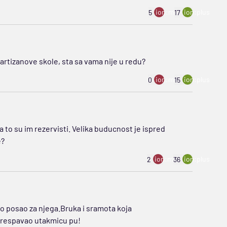
ion:minus
ion:plus
5
17
rtizanove skole, sta sa vama nije u redu?
ion:minus
ion:plus
0
15
 a to su im rezervisti. Velika buducnost je ispred
e?
ion:minus
ion:plus
2
36
to posao za njega.Bruka i sramota koja
 prespavao utakmicu pu!