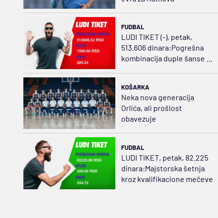
FUDBAL
LUDI TIKET (-), petak,
513.606 dinara:Pogrešna
kombinacija duple šanse i
golova sažvakala dobitak
KOŠARKA
Neka nova generacija
Orlića, ali prošlost
obavezuje
FUDBAL
LUDI TIKET, petak, 82.225
dinara:Majstorska šetnja
kroz kvalifikacione mečeve