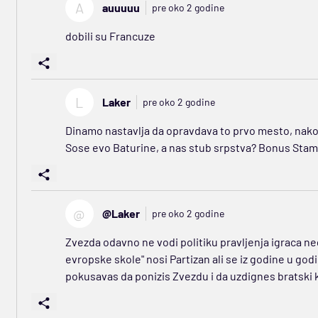
A
auuuuu
pre oko 2 godine
dobili su Francuze
L
Laker
pre oko 2 godine
Dinamo nastavlja da opravdava to prvo mesto, nakon
Sose evo Baturine, a nas stub srpstva? Bonus Stamen
@
@Laker
pre oko 2 godine
Zvezda odavno ne vodi politiku pravljenja igraca ne
evropske skole" nosi Partizan ali se iz godine u godi
pokusavas da ponizis Zvezdu i da uzdignes bratski k