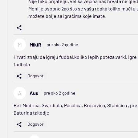
Nije tako prijatelju, velika većina nas hrvata ne gl
Meni je osobno žao što se vaša repka toliko muči u 
možete bolje sa igračima koje imate.
M
MikiR
pre oko 2 godine
Hrvati znaju da igraju fudbal,koliko lepih poteza,varki, igre
fudbala
Odgovori
A
Auu
pre oko 2 godine
Bez Modrica, Gvardiola, Pasalica, Brozovica, Stanisica , preg
Baturina takodje
Odgovori