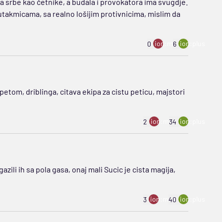
eda srbe kao četnike, a budala i provokatora ima svugdje.
utakmicama, sa realno lošijim protivnicima, mislim da
ion:minus
ion:plus
0
6
 petom, driblinga, citava ekipa za cistu peticu, majstori
ion:minus
ion:plus
2
34
azili ih sa pola gasa, onaj mali Sucic je cista magija,
ion:minus
ion:plus
3
40