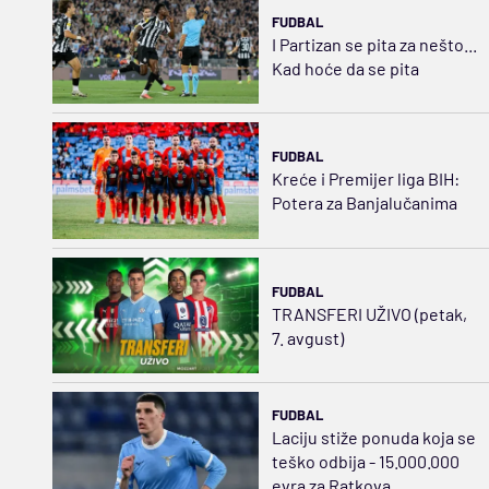
FUDBAL
I Partizan se pita za nešto...
Kad hoće da se pita
FUDBAL
Kreće i Premijer liga BIH:
Potera za Banjalučanima
FUDBAL
TRANSFERI UŽIVO (petak,
7. avgust)
FUDBAL
Laciju stiže ponuda koja se
teško odbija - 15.000.000
evra za Ratkova