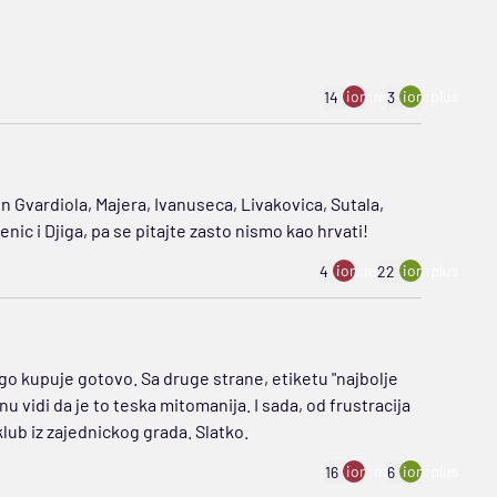
ion:minus
ion:plus
14
3
 Gvardiola, Majera, Ivanuseca, Livakovica, Sutala,
ic i Djiga, pa se pitajte zasto nismo kao hrvati!
ion:minus
ion:plus
4
22
go kupuje gotovo. Sa druge strane, etiketu "najbolje
nu vidi da je to teska mitomanija. I sada, od frustracija
lub iz zajednickog grada. Slatko.
ion:minus
ion:plus
16
6