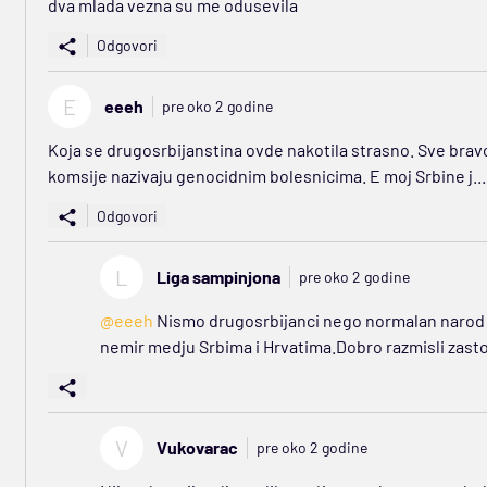
dva mlada vezna su me odusevila
Odgovori
E
eeeh
pre oko 2 godine
Koja se drugosrbijanstina ovde nakotila strasno. Sve bravo
komsije nazivaju genocidnim bolesnicima. E moj Srbine j... 
Odgovori
L
Liga sampinjona
pre oko 2 godine
@eeeh
Nismo drugosrbijanci nego normalan narod koji
nemir medju Srbima i Hrvatima.Dobro razmisli zasto 
V
Vukovarac
pre oko 2 godine