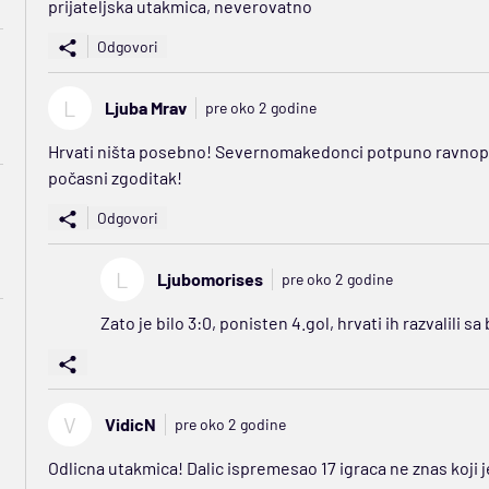
prijateljska utakmica, neverovatno
Odgovori
L
Ljuba Mrav
pre oko 2 godine
Hrvati ništa posebno! Severnomakedonci potpuno ravnopra
počasni zgoditak!
Odgovori
L
Ljubomorises
pre oko 2 godine
Zato je bilo 3:0, ponisten 4.gol, hrvati ih razvalili s
V
VidicN
pre oko 2 godine
Odlicna utakmica! Dalic ispremesao 17 igraca ne znas koji j