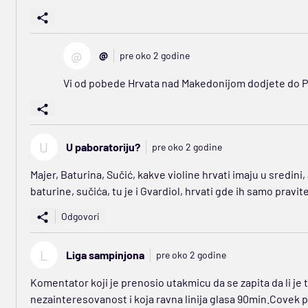
@
@
pre oko 2 godine
Vi od pobede Hrvata nad Makedonijom dodjete do Pa
U
U paboratoriju?
pre oko 2 godine
Majer, Baturina, Sučić, kakve violine hrvati imaju u sredini,
baturine, sučića, tu je i Gvardiol, hrvati gde ih samo pravit
Odgovori
L
Liga sampinjona
pre oko 2 godine
Komentator koji je prenosio utakmicu da se zapita da li je 
nezainteresovanost i koja ravna linija glasa 90min.Covek