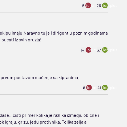
ion:minus
ion:plus
6
28
kipu imaju.Naravno tu je i dirigent u poznim godinama
pucati iz svih oruzja!
ion:minus
ion:plus
14
37
a prvom postavom mučenje sa kipranima.
ion:minus
ion:plus
8
41
lase…cisti primer kolika je razlika izmedju obicne i
k igraju, grizu, jedu protivnika. Tolika zelja a