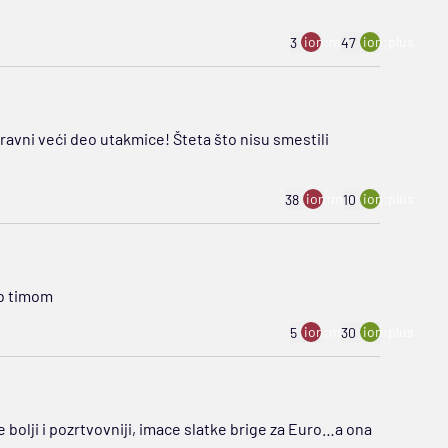
ion:minus
ion:plus
3
47
vni veći deo utakmice! Šteta što nisu smestili
ion:minus
ion:plus
38
10
a b timom
ion:minus
ion:plus
5
30
e bolji i pozrtvovniji, imace slatke brige za Euro…a ona