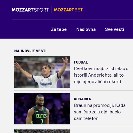
Za tebe
Naslovna
Sve vesti
NAJNOVIJE VESTI
FUDBAL
Cvetković najbrži strelac u
istoriji Anderlehta, ali to
nije njegov lični rekord
KOŠARKA
Braun na promociji: Kada
sam čuo za trejd, bacio
sam telefon