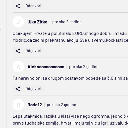
Odgovori
U
Ujka Zitko
pre oko 2 godine
Ocekujem Hrvate u polufinalu EURO,mnogo dobru i mladu e
Modric,da zacini prekrasnu akciju!Sve u svemu,kockasti ce 
Odgovori
A
Aleksaaaaaaaaaaa
pre oko 2 godine
Pa naravno oni sa drugom postavom pobede sa 3:0 a mi s
Odgovori
R
Rade12
pre oko 2 godine
Lepa utakmica, razlika u klasi vise nego ogromna, jedno 3 k
prave fudbalske zemlje, hrvati imaju taj vic u igri, uzivaju do