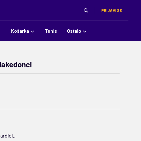
PRIJAVI SE
Košarka
Tenis
Ostalo
 Makedonci
ardiol..