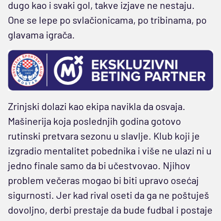
dugo kao i svaki gol, takve izjave ne nestaju.
One se lepe po svlačionicama, po tribinama, po
glavama igrača.
Zrinjski dolazi kao ekipa navikla da osvaja.
Mašinerija koja poslednjih godina gotovo
rutinski pretvara sezonu u slavlje. Klub koji je
izgradio mentalitet pobednika i više ne ulazi ni u
jedno finale samo da bi učestvovao. Njihov
problem večeras mogao bi biti upravo osećaj
sigurnosti. Jer kad rival oseti da ga ne poštuješ
dovoljno, derbi prestaje da bude fudbal i postaje