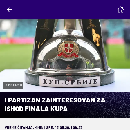
(©MN Press)
I PARTIZAN ZAINTERESOVAN ZA
ISHOD FINALA KUPA
VREME ČITANJA: 4MIN | SRE. 13.05.26. | 09:23