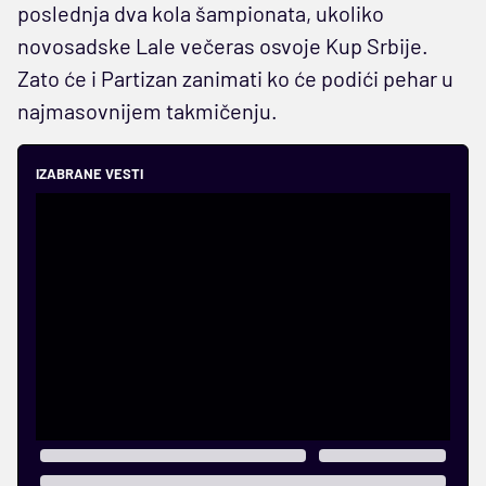
poslednja dva kola šampionata, ukoliko
novosadske Lale večeras osvoje Kup Srbije.
Zato će i Partizan zanimati ko će podići pehar u
najmasovnijem takmičenju.
IZABRANE VESTI