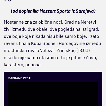
(od dopisnika Mozzart Sporta iz Sarajeva)
Mostar ne zna za obične noći. Grad na Neretvi
živi između dve obale, dva pogleda na isti grad,
dve boje koje nikada nisu bile samo boje. I zato
revanš finala Kupa Bosne i Hercegovine između
mostarskih rivala Veleža i Zrinjskog (18.00)
nikada nije samo utakmica. To je pitanje časti,
karaktera, ponosa.
IZABRANE VESTI