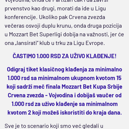
prvenstvo kao drugi, morati da ide u Ligu
konferencije. Ukoliko pak Crvena zvezda
večeras osvoji duplu krunu, onda druga pozicija
u Mozzart Bet Superligi dobija na važnosti, jer će
ona „lansirati“ klub u trku za Ligu Evrope.
ČASTIMO 1.000 RSD ZA UŽIVO KLAĐENJE!
Odigraj tiket klasičnog klađenja za minimalno
1.000 rsd sa minimalnom ukupnom kvotom 15
koji sadrži meč finala Mozzart Bet Kupa Srbije
Crvena zvezda - Vojvodina i dobijaš vaučer od
1.000 rsd za uživo klađenje sa minimalnom
kvotom 2 koji možeš iskoristiti do kraja dana.
Sve je to scenario koji smo već gledali u