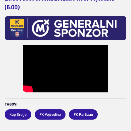
(6.00)
TAGOVI
Kup Srbije
FK Vojvodina
FK Partizan