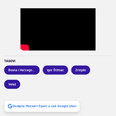
TAGOVI
Bosna i Hercegovina
Igor Štimac
Zrinjski
Velež
Dodajte Mozzart Sport u vaš Google izbor