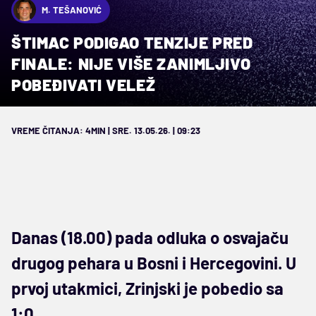
M. TEŠANOVIĆ
ŠTIMAC PODIGAO TENZIJE PRED
FINALE: NIJE VIŠE ZANIMLJIVO
POBEĐIVATI VELEŽ
VREME ČITANJA: 4MIN | SRE. 13.05.26. | 09:23
Danas (18.00) pada odluka o osvajaču
drugog pehara u Bosni i Hercegovini. U
prvoj utakmici, Zrinjski je pobedio sa
1:0