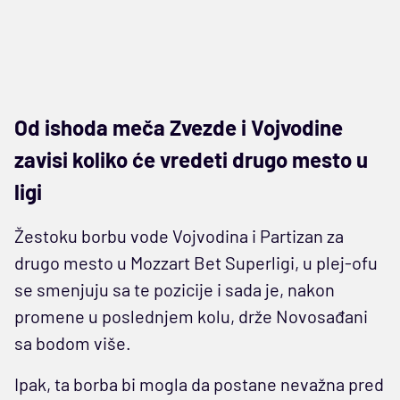
Od ishoda meča Zvezde i Vojvodine
zavisi koliko će vredeti drugo mesto u
ligi
Žestoku borbu vode Vojvodina i Partizan za
drugo mesto u Mozzart Bet Superligi, u plej-ofu
se smenjuju sa te pozicije i sada je, nakon
promene u poslednjem kolu, drže Novosađani
sa bodom više.
Ipak, ta borba bi mogla da postane nevažna pred