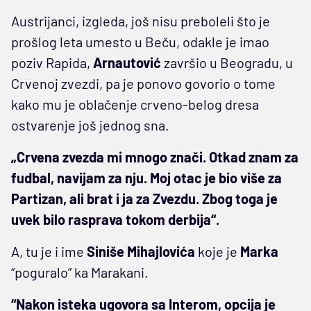
Austrijanci, izgleda, još nisu preboleli što je
prošlog leta umesto u Beču, odakle je imao
poziv Rapida,
Arnautović
završio u Beogradu, u
Crvenoj zvezdi, pa je ponovo govorio o tome
kako mu je oblačenje crveno-belog dresa
ostvarenje još jednog sna.
„Crvena zvezda mi mnogo znači. Otkad znam za
fudbal, navijam za nju. Moj otac je bio više za
Partizan, ali brat i ja za Zvezdu. Zbog toga je
uvek bilo rasprava tokom derbija“.
A, tu je i ime
Siniše Mihajlovića
koje je
Marka
“poguralo” ka Marakani.
“Nakon isteka ugovora sa Interom, opcija je