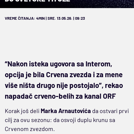
VREME ČITANJA: 4MIN | SRE. 13.05.26. | 09:23
“Nakon isteka ugovora sa Interom,
opcija je bila Crvena zvezda i za mene
više ništa drugo nije postojalo”, rekao
napadač crveno-belih za kanal ORF
Korak još deli
Marka Arnautovića
da ostvari prvi
cilj za ovu sezonu: da osvoji duplu krunu sa
Crvenom zvezdom.