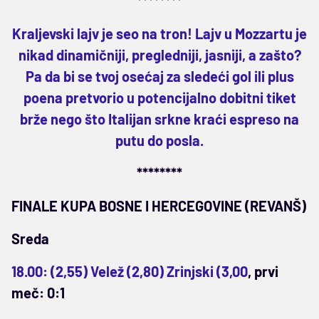
********
Kraljevski lajv je seo na tron! Lajv u Mozzartu je
nikad dinamičniji, pregledniji, jasniji, a zašto?
Pa da bi se tvoj osećaj za sledeći gol ili plus
poena pretvorio u potencijalno dobitni tiket
brže nego što Italijan srkne kraći espreso na
putu do posla.
********
FINALE KUPA BOSNE I HERCEGOVINE (REVANŠ)
Sreda
18.00: (2,55) Velež (2,80) Zrinjski (3,00
, prvi
meč: 0:1