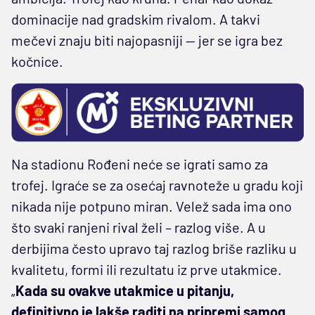
dominacije nad gradskim rivalom. A takvi
mečevi znaju biti najopasniji — jer se igra bez
kočnice.
Na stadionu Rođeni neće se igrati samo za
trofej. Igraće se za osećaj ravnoteže u gradu koji
nikada nije potpuno miran. Velež sada ima ono
što svaki ranjeni rival želi – razlog više. A u
derbijima često upravo taj razlog briše razliku u
kvalitetu, formi ili rezultatu iz prve utakmice.
„
Kada su ovakve utakmice u pitanju,
definitivno je lakše raditi na pripremi samog