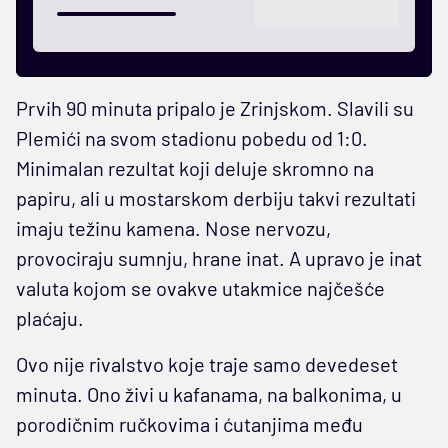
Prvih 90 minuta pripalo je Zrinjskom. Slavili su
Plemići na svom stadionu pobedu od 1:0.
Minimalan rezultat koji deluje skromno na
papiru, ali u mostarskom derbiju takvi rezultati
imaju težinu kamena. Nose nervozu,
provociraju sumnju, hrane inat. A upravo je inat
valuta kojom se ovakve utakmice najčešće
plaćaju.
Ovo nije rivalstvo koje traje samo devedeset
minuta. Ono živi u kafanama, na balkonima, u
porodičnim ručkovima i ćutanjima među