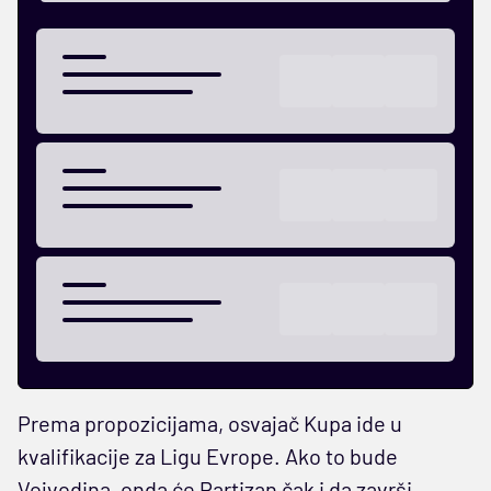
Prema propozicijama, osvajač Kupa ide u
kvalifikacije za Ligu Evrope. Ako to bude
Vojvodina, onda će Partizan čak i da završi