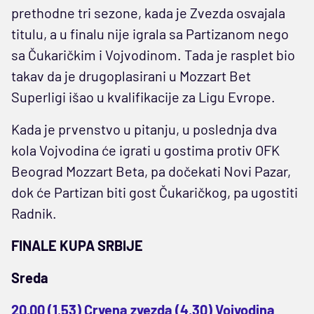
prethodne tri sezone, kada je Zvezda osvajala
titulu, a u finalu nije igrala sa Partizanom nego
sa Čukaričkim i Vojvodinom. Tada je rasplet bio
takav da je drugoplasirani u Mozzart Bet
Superligi išao u kvalifikacije za Ligu Evrope.
Kada je prvenstvo u pitanju, u poslednja dva
kola Vojvodina će igrati u gostima protiv OFK
Beograd Mozzart Beta, pa dočekati Novi Pazar,
dok će Partizan biti gost Čukaričkog, pa ugostiti
Radnik.
FINALE KUPA SRBIJE
Sreda
20.00 (1.53) Crvena zvezda (4.30) Vojvodina