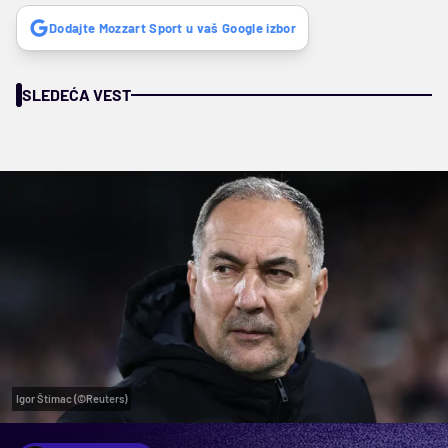
Dodajte Mozzart Sport u vaš Google izbor
SLEDEĆA VEST
Igor Štimac (©Reuters)