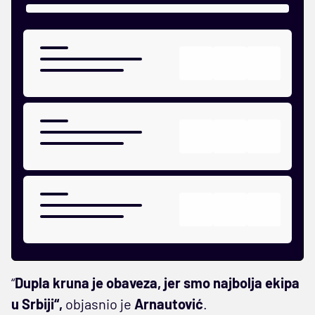
“
Dupla kruna je obaveza, jer smo najbolja ekipa
u Srbiji“,
objasnio je
Arnautović
.