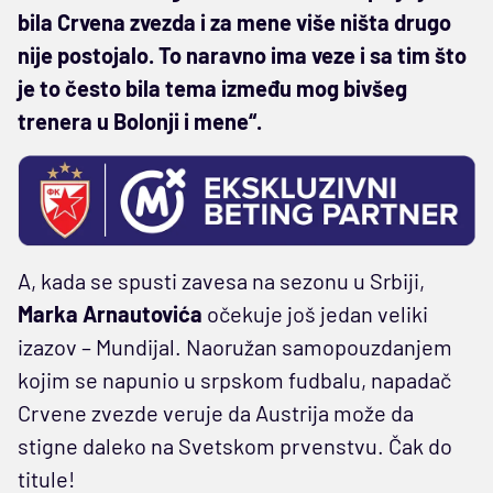
bila Crvena zvezda i za mene više ništa drugo
nije postojalo. To naravno ima veze i sa tim što
je to često bila tema između mog bivšeg
trenera u Bolonji i mene“.
A, kada se spusti zavesa na sezonu u Srbiji,
Marka Arnautovića
očekuje još jedan veliki
izazov – Mundijal. Naoružan samopouzdanjem
kojim se napunio u srpskom fudbalu, napadač
Crvene zvezde veruje da Austrija može da
stigne daleko na Svetskom prvenstvu. Čak do
titule!