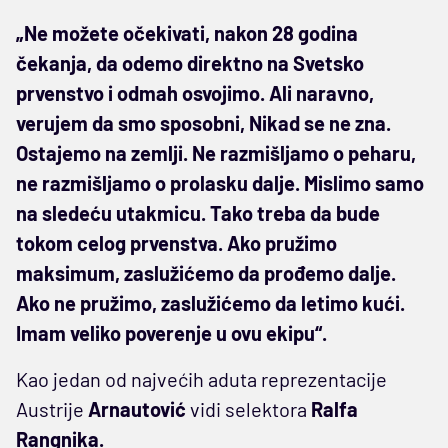
„Ne možete očekivati, nakon 28 godina
čekanja, da odemo direktno na Svetsko
prvenstvo i odmah osvojimo. Ali naravno,
verujem da smo sposobni, Nikad se ne zna.
Ostajemo na zemlji. Ne razmišljamo o peharu,
ne razmišljamo o prolasku dalje. Mislimo samo
na sledeću utakmicu. Tako treba da bude
tokom celog prvenstva. Ako pružimo
maksimum, zaslužićemo da prođemo dalje.
Ako ne pružimo, zaslužićemo da letimo kući.
Imam veliko poverenje u ovu ekipu“.
Kao jedan od najvećih aduta reprezentacije
Austrije
Arnautović
vidi selektora
Ralfa
Rangnika.