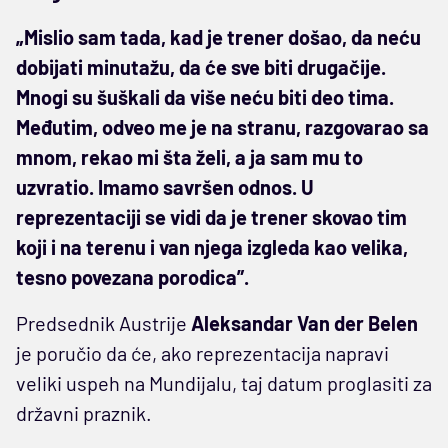
„Mislio sam tada, kad je trener došao, da neću
dobijati minutažu, da će sve biti drugačije.
Mnogi su šuškali da više neću biti deo tima.
Međutim, odveo me je na stranu, razgovarao sa
mnom, rekao mi šta želi, a ja sam mu to
uzvratio. Imamo savršen odnos. U
reprezentaciji se vidi da je trener skovao tim
koji i na terenu i van njega izgleda kao velika,
tesno povezana porodica”.
Predsednik Austrije
Aleksandar Van der Belen
je poručio da će, ako reprezentacija napravi
veliki uspeh na Mundijalu, taj datum proglasiti za
državni praznik.