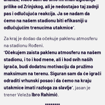
prilike od Zrinjskog, ali je nedostajao taj zadnji
pas i odlučujuća reakcija. Ja se nadam da
ćemo na našem stadionu biti efikasniji u
odlučujućim trenucima utakmice
“.
Za kraj je dodao da očekuje paklenu atmosferu
na stadionu Rođeni.
“
Očekujem zaista paklenu atmosferu na našem
stadionu, i to i kod mene, ali i kod svih naših
igrača, budi dodatnu motivaciju da pružimo
maksimum na terenu. Siguran sam da će igrači
odraditi vrhunski posao i da ćemo na kraju
utakmice imati razloga za slavlje
“, jasan je
trener Veleža
Ibro Rahimić
.