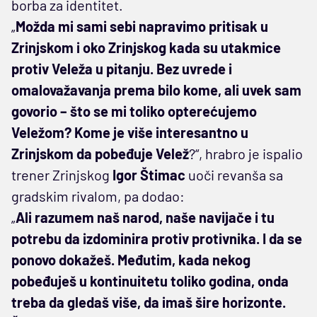
borba za identitet.
„
Možda mi sami sebi napravimo pritisak u
Zrinjskom i oko Zrinjskog kada su utakmice
protiv Veleža u pitanju. Bez uvrede i
omalovažavanja prema bilo kome, ali uvek sam
govorio – što se mi toliko opterećujemo
Veležom? Kome je više interesantno u
Zrinjskom da pobeđuje Velež
?“, hrabro je ispalio
trener Zrinjskog
Igor Štimac
uoči revanša sa
gradskim rivalom, pa dodao:
„
Ali razumem naš narod, naše navijače i tu
potrebu da izdominira protiv protivnika. I da se
ponovo dokažeš. Međutim, kada nekog
pobeđuješ u kontinuitetu toliko godina, onda
treba da gledaš više, da imaš šire horizonte.