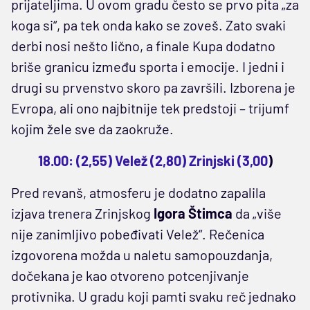
prijateljima. U ovom gradu često se prvo pita „za
koga si“, pa tek onda kako se zoveš. Zato svaki
derbi nosi nešto lično, a finale Kupa dodatno
briše granicu između sporta i emocije. I jedni i
drugi su prvenstvo skoro pa završili. Izborena je
Evropa, ali ono najbitnije tek predstoji – trijumf
kojim žele sve da zaokruže.
18.00: (2,55) Velež (2,80) Zrinjski (3,00
)
Pred revanš, atmosferu je dodatno zapalila
izjava trenera Zrinjskog
Igora Štimca
da „više
nije zanimljivo pobeđivati Velež“. Rečenica
izgovorena možda u naletu samopouzdanja,
dočekana je kao otvoreno potcenjivanje
protivnika. U gradu koji pamti svaku reč jednako