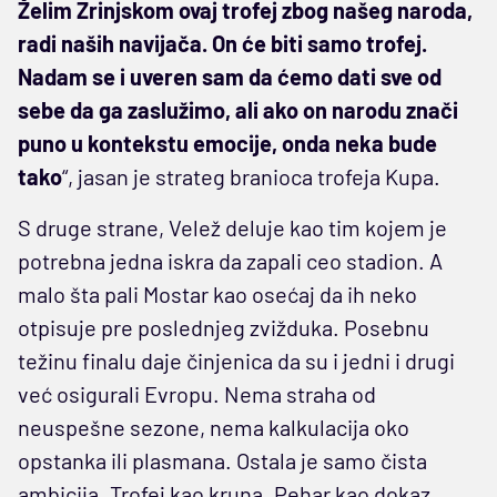
Želim Zrinjskom ovaj trofej zbog našeg naroda,
radi naših navijača. On će biti samo trofej.
Nadam se i uveren sam da ćemo dati sve od
sebe da ga zaslužimo, ali ako on narodu znači
puno u kontekstu emocije, onda neka bude
tako
“, jasan je strateg branioca trofeja Kupa.
S druge strane, Velež deluje kao tim kojem je
potrebna jedna iskra da zapali ceo stadion. A
malo šta pali Mostar kao osećaj da ih neko
otpisuje pre poslednjeg zvižduka. Posebnu
težinu finalu daje činjenica da su i jedni i drugi
već osigurali Evropu. Nema straha od
neuspešne sezone, nema kalkulacija oko
opstanka ili plasmana. Ostala je samo čista
ambicija. Trofej kao kruna. Pehar kao dokaz