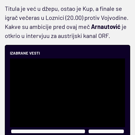
Titula je već u džepu, ostao je Kup, a finale se
igrač večeras u Loznici (20.00) protiv Vojvodine.
Kakve su ambicije pred ovaj meč
Arnautović
je
otkrio u intervjuu za austrijski kanal ORF.
IZABRANE VESTI