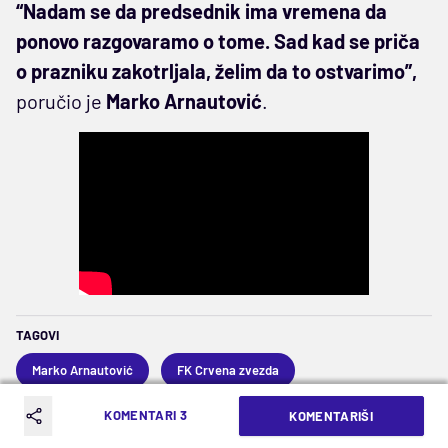
“Nadam se da predsednik ima vremena da
ponovo razgovaramo o tome. Sad kad se priča
o prazniku zakotrljala, želim da to ostvarimo”,
poručio je
Marko Arnautović
.
TAGOVI
Marko Arnautović
FK Crvena zvezda
KOMENTARI 3
KOMENTARIŠI