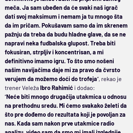
meča. Ja sam ubeđen da će svaki naš igrač
dati svoj maksimum i nemam ja tu mnogo šta
da im pričam. Pokušavam samo da im skrenem
pažnju da treba da budu hladne glave, da se ne
napravi neka fudbalska glupost. Treba biti
fokusiran, strpljiv i koncentrisan, a mi
definitivno imamo igru. To što smo nošeni
našim navijačima daje mi za pravo da čvrsto
verujem da možemo doći do trofeja
“, rekao je
trener Veleža
Ibro Rahimić
i dodao:
“
Neće biti mnogo drugačija utakmica u odnosu
na prethodnu sredu. Mi ćemo svakako želeti da
što pre dođemo do rezultata koji je povoljan za
nas. Kada sam nakon prve utakmice radio
analizu, video sam da smo mi imali izglednije