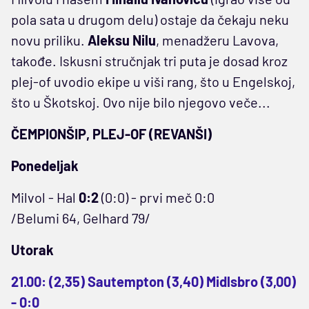
pola sata u drugom delu) ostaje da čekaju neku
novu priliku.
Aleksu Nilu
, menadžeru Lavova,
takođe. Iskusni stručnjak tri puta je dosad kroz
plej-of uvodio ekipe u viši rang, što u Engelskoj,
što u Škotskoj. Ovo nije bilo njegovo veče...
ČEMPIONŠIP, PLEJ-OF (REVANŠI)
Ponedeljak
Milvol - Hal
0:2
(0:0) - prvi meč 0:0
/Belumi 64, Gelhard 79/
Utorak
21.00: (2,35) Sautempton (3,40) Midlsbro (3,00)
- 0:0