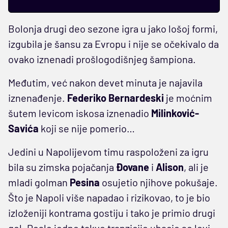
Bolonja drugi deo sezone igra u jako lošoj formi,
izgubila je šansu za Evropu i nije se očekivalo da
ovako iznenadi prošlogodišnjeg šampiona.
Međutim, već nakon devet minuta je najavila
iznenađenje.
Federiko Bernardeski
je moćnim
šutem levicom iskosa iznenadio
Milinković-
Savića
koji se nije pomerio…
Jedini u Napolijevom timu raspoloženi za igru
bila su zimska pojačanja
Đovane
i
Alison
, ali je
mladi golman
Pesina
osujetio njihove pokušaje.
Što je Napoli više napadao i rizikovao, to je bio
izloženiji kontrama gostiju i tako je primio drugi
gol. Posle jedne takve tranzicije ubacio se levi