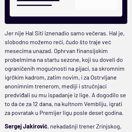
Jer nije Hal Siti iznenadio samo večeras. Hal je,
slobodno možemo reći, čudo što traje već
mesecima unazad. Ophrvan finansijskim
probelmima na startu sezone, koji su doveli do
ograničenih mogućnosti na pijaci, sa skromnim
igrčkim kadrom, zatim novim, i za Ostrvljane
anonimnim trenerom, mediji i stručnjaci
predviđali su mu ispadanje iz lige. A dogodilo se
to da će za 12 dana, na kultnom Vembliju, igrati
za povratak u Premijer ligu posle deset godina.
Sergej Jakirović
, nekadašnji trener Zrinjskog,