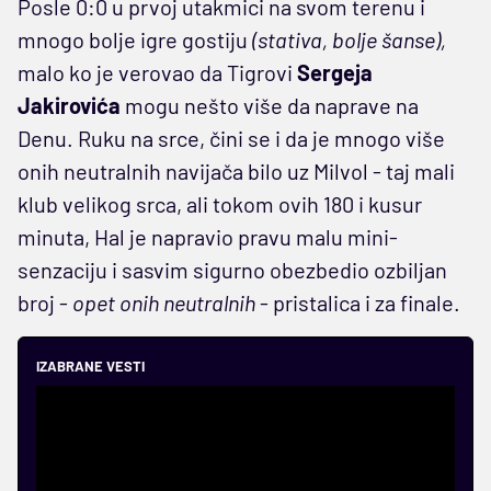
Posle 0:0 u prvoj utakmici na svom terenu i
mnogo bolje igre gostiju
(stativa, bolje šanse),
malo ko je verovao da Tigrovi
Sergeja
Jakirovića
mogu nešto više da naprave na
Denu. Ruku na srce, čini se i da je mnogo više
onih neutralnih navijača bilo uz Milvol - taj mali
klub velikog srca, ali tokom ovih 180 i kusur
minuta, Hal je napravio pravu malu mini-
senzaciju i sasvim sigurno obezbedio ozbiljan
broj -
opet onih neutralnih
- pristalica i za finale.
IZABRANE VESTI