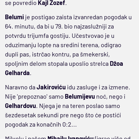
se povredio
Kajl Žozef
.
Belumi
je postigao zaista izvanredan pogodak u
64. minutu, da bi u 79. bio najzaslužniji za
potvrdu trijumfa gostiju. Učestvovao je u
oduzimanju lopte na sredini terena, odigrao
dupli pas, istrčao kontru, pa šmekerski,
spoljnim delom stopala uposlio strelca
Džoa
Gelharda
.
Naravno da
Jakiroviću
idu zasluge i za izmene.
Nije 'prepoznao' samo
Belumijevu
noć, nego i
Gelhardovu
. Njega je na teren poslao samo
šezdesetak sekundi pre nego što će postići
pogodak za konačnih 0:2...
Milvolu i našem
Mihailu Ivanoviću
(igrao više od