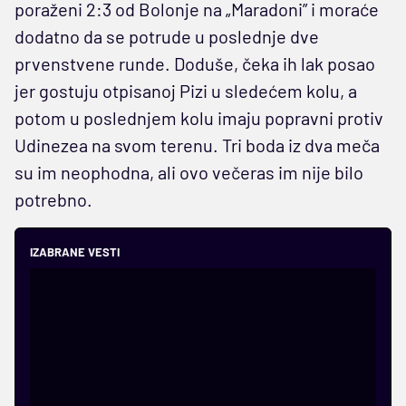
poraženi 2:3 od Bolonje na „Maradoni” i moraće
dodatno da se potrude u poslednje dve
prvenstvene runde. Doduše, čeka ih lak posao
jer gostuju otpisanoj Pizi u sledećem kolu, a
potom u poslednjem kolu imaju popravni protiv
Udinezea na svom terenu. Tri boda iz dva meča
su im neophodna, ali ovo večeras im nije bilo
potrebno.
IZABRANE VESTI