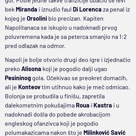
bek
Miranda
i iznudio faul
Di Lorenca
za penal iz
kojeg je
Orsolini
bio precizan. Kapiten
Napolitanaca se iskupio u nadoknadi prvog
poluvremena kada je sa peterca smanjio na 1:2
pred odlazak na odmor.
Napoli je bolje otvorio drugi deo igre i izjednačio
preko
Alisona
koji je pogodio dalji ugao
Pesininog
gola. Očekivao se preokret domaćih,
ali je
Konteov
tim utihnuo kako je meč odmicao.
Bolonja se probudila u finišu, zapretila
dalekometnim pokušajima
Roua
i
Kastra
i u
nadoknadi došla do pobede akrobacijom
engleskog ofanzivca koji je pogodio
polumakazicama nakon što je
Milinković
Savić