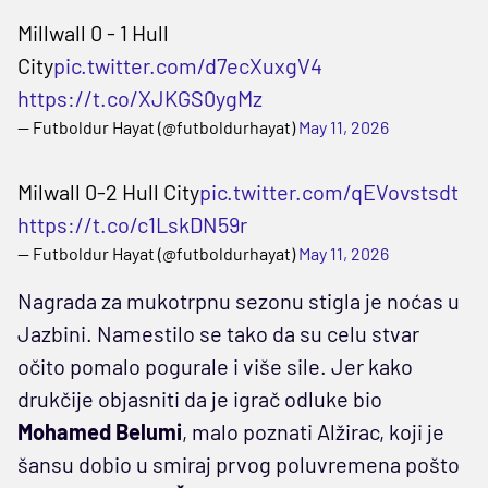
Millwall 0 - 1 Hull
City
pic.twitter.com/d7ecXuxgV4
https://t.co/XJKGS0ygMz
— Futboldur Hayat (@futboldurhayat)
May 11, 2026
Milwall 0-2 Hull City
pic.twitter.com/qEVovstsdt
https://t.co/c1LskDN59r
— Futboldur Hayat (@futboldurhayat)
May 11, 2026
Nagrada za mukotrpnu sezonu stigla je noćas u
Jazbini. Namestilo se tako da su celu stvar
očito pomalo pogurale i više sile. Jer kako
drukčije objasniti da je igrač odluke bio
Mohamed Belumi
, malo poznati Alžirac, koji je
šansu dobio u smiraj prvog poluvremena pošto