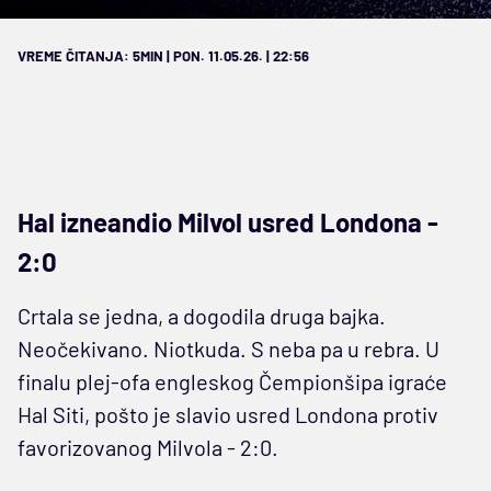
VREME ČITANJA: 5MIN | PON. 11.05.26. | 22:56
Hal izneandio Milvol usred Londona -
2:0
Crtala se jedna, a dogodila druga bajka.
Neočekivano. Niotkuda. S neba pa u rebra. U
finalu plej-ofa engleskog Čempionšipa igraće
Hal Siti, pošto je slavio usred Londona protiv
favorizovanog Milvola - 2:0.