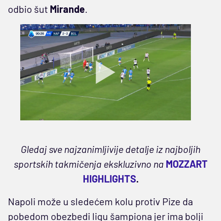
odbio šut
Mirande
.
Gledaj sve najzanimljivije detalje iz najboljih
sportskih takmičenja ekskluzivno na
MOZZART
HIGHLIGHTS
.
Napoli može u sledećem kolu protiv Pize da
pobedom obezbedi ligu šampiona jer ima bolji