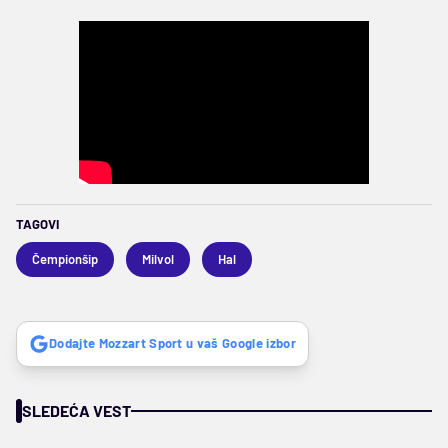
TAGOVI
Čempionšip
Milvol
Hal
Dodajte Mozzart Sport u vaš Google izbor
SLEDEĆA VEST