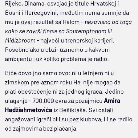
Rijeke, Dinama, osvajao je titule Hrvatskoj i
Bosni i Hercegovini, međutim nema sumnje da
mu je ovaj rezultat sa Halom -
nezavisno od toga
kako se završi finale sa Sautemptonom ili
Midlzbroom
- najveći u trenerskoj karijeri.
Posebno ako u obzir uzmemo u kakvom
ambijentu i uz koliko problema je radio.
Biće dovoljno samo ovo: ni u letnjem ni u
zimskom prelaznom roku Hal nije mogao da
plati obeštećenje ni za jednog igrača. Jedino
ulaganje - 700.000 evra za pozajmicu
Amira
Hadžiahmetovića
iz Bešiktaša. Svi ostali
angažovani igrači bili su bez klubova, ili se radilo
od zajmovima bez plaćanja.