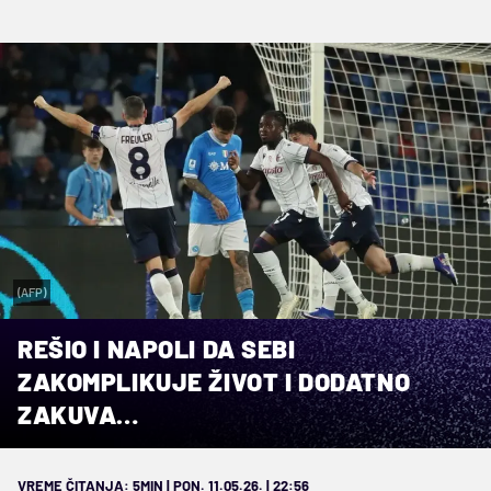
(AFP)
REŠIO I NAPOLI DA SEBI
ZAKOMPLIKUJE ŽIVOT I DODATNO
ZAKUVA…
VREME ČITANJA: 5MIN | PON. 11.05.26. | 22:56