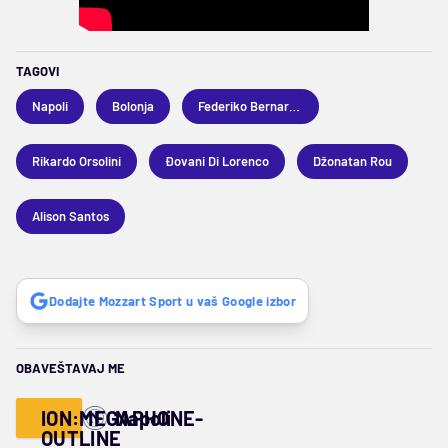
TAGOVI
Napoli
Bolonja
Federiko Bernardeski
Rikardo Orsolini
Đovani Di Lorenco
Džonatan Rou
Alison Santos
Dodajte Mozzart Sport u vaš Google izbor
OBAVEŠTAVAJ ME
ION:MEGAPHONE-
Napoli
OUTLINE