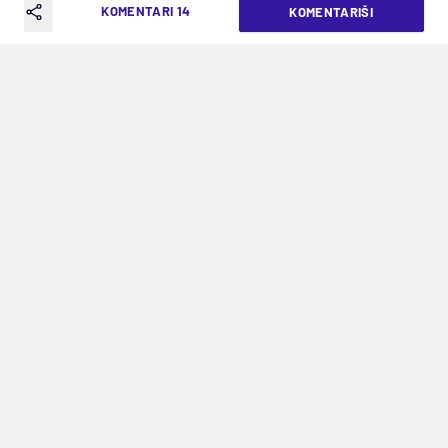
NISI TI NEKI ŠMOKLJA
KOMENTARI 14
KOMENTARIŠI
VREME ČITANJA: 5MIN | PON. 11.05.26. | 22:56
"Tvoj tata je išao gradskim prevozom i
jeo šljivcige"
Kao neko ko je prošao Zvezdinu školu i potom
bio kapiten prvog tima,
Nenad Lalatović
je
dobro upoznat sa zahtevima koje nosi crveno-
beli dres od najranijih dana, pa stoga može da
pruži i dragocene savete nasledniku
Vanji
, koji