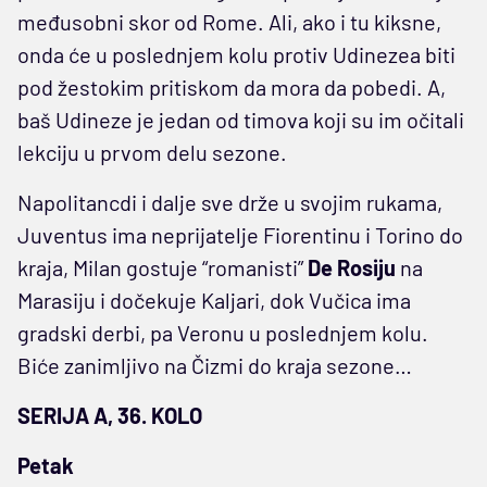
međusobni skor od Rome. Ali, ako i tu kiksne,
onda će u poslednjem kolu protiv Udinezea biti
pod žestokim pritiskom da mora da pobedi. A,
baš Udineze je jedan od timova koji su im očitali
lekciju u prvom delu sezone.
Napolitancdi i dalje sve drže u svojim rukama,
Juventus ima neprijatelje Fiorentinu i Torino do
kraja, Milan gostuje “romanisti”
De
Rosiju
na
Marasiju i dočekuje Kaljari, dok Vučica ima
gradski derbi, pa Veronu u poslednjem kolu.
Biće zanimljivo na Čizmi do kraja sezone…
SERIJA A, 36. KOLO
Petak