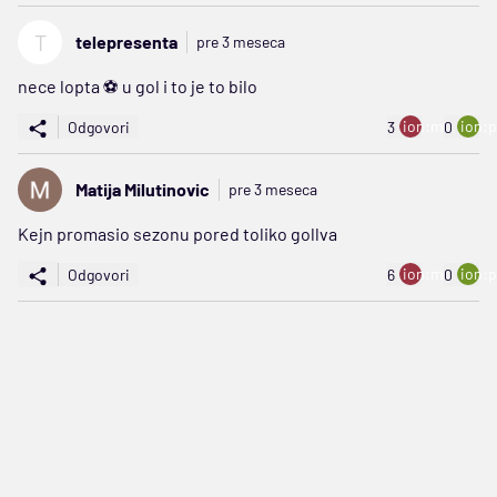
T
telepresenta
pre 3 meseca
nece lopta ⚽ u gol i to je to bilo
ion:minus
ion:p
Odgovori
3
0
Matija Milutinovic
pre 3 meseca
Kejn promasio sezonu pored toliko gollva
ion:minus
ion:p
Odgovori
6
0