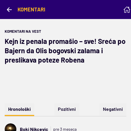
KOMENTARI
KOMENTARI NA VEST
Kejn iz penala promašio – sve! Sreća po
Bajern da Olis bogovski zalama i
preslikava poteze Robena
Hronološki
Pozitivni
Negativni
Boki Nikcevic
pre 3 meseca