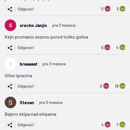
ion:minus
ion:p
Odgovori
11
3
srecko Janjic
pre 3 meseca
Kejn promasio sezonu pored toliko gollva
ion:minus
ion:p
Odgovori
6
4
B
braaaaat
pre 3 meseca
Olise igracina
ion:minus
ion:p
Odgovori
0
18
Stevan
pre 3 meseca
Bajern ekipa nad ekipama
ion:minus
ion:p
Odgovori
4
7