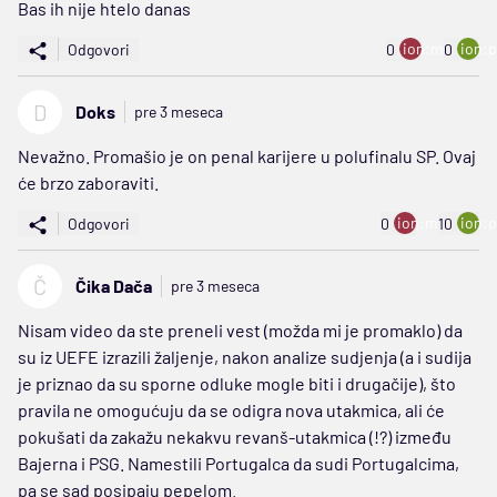
Bas ih nije htelo danas
ion:minus
ion:p
Odgovori
0
0
D
Doks
pre 3 meseca
Nevažno. Promašio je on penal karijere u polufinalu SP. Ovaj
će brzo zaboraviti.
ion:minus
ion:p
Odgovori
0
10
Č
Čika Dača
pre 3 meseca
Nisam video da ste preneli vest (možda mi je promaklo) da
su iz UEFE izrazili žaljenje, nakon analize sudjenja (a i sudija
je priznao da su sporne odluke mogle biti i drugačije), što
pravila ne omogućuju da se odigra nova utakmica, ali će
pokušati da zakažu nekakvu revanš-utakmica (!?) između
Bajerna i PSG. Namestili Portugalca da sudi Portugalcima,
pa se sad posipaju pepelom.