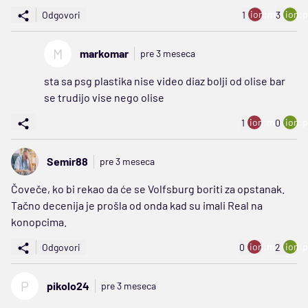
ion:minus
ion:p
Odgovori
1
3
M
markomar
pre 3 meseca
sta sa psg plastika nise video diaz bolji od olise bar
se trudijo vise nego olise
ion:minus
ion:p
1
0
Semir88
pre 3 meseca
Čoveče, ko bi rekao da će se Volfsburg boriti za opstanak.
Tačno decenija je prošla od onda kad su imali Real na
konopcima.
ion:minus
ion:p
Odgovori
0
2
P
pikolo24
pre 3 meseca