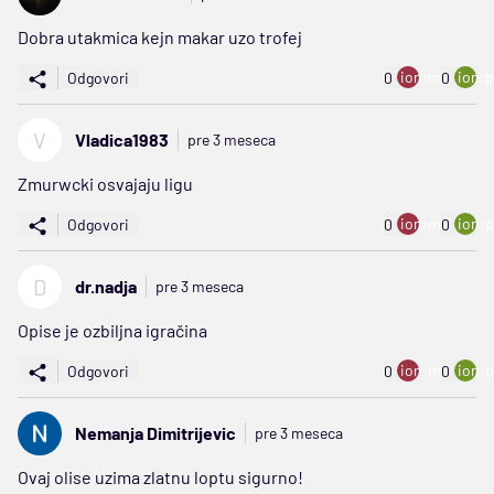
Dobra utakmica kejn makar uzo trofej
ion:minus
ion:p
Odgovori
0
0
V
Vladica1983
pre 3 meseca
Zmurwcki osvajaju ligu
ion:minus
ion:p
Odgovori
0
0
D
dr.nadja
pre 3 meseca
Opise je ozbiljna igračina
ion:minus
ion:p
Odgovori
0
0
Nemanja Dimitrijevic
pre 3 meseca
Ovaj olise uzima zlatnu loptu sigurno!