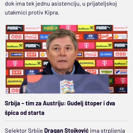
dok ima tek jednu asistenciju, u prijateljskoj
utakmici protiv Kipra.
Srbija – tim za Austriju: Gudelj štoper i dva
špica od starta
Selektor Srbije
Dragan Stojković
ima strpljenja