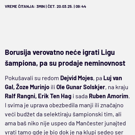
VREME ČITANJA: 3MIN | ČET. 20.03.25. | 09:44
Borusija verovatno neće igrati Ligu
šampiona, pa su prodaje neminovnost
Pokušavali su redom
Dejvid Mojes
, pa
Luj van
Gal, Žoze Murinjo
ili
Ole Gunar Solskjer
, na kraju
Ralf Rangni,
Erik Ten Hag
i sada
Ruben Amorim
.
I svima je uprava obezbedila manji ili značajno
veći budžet da selektiraju šampionski tim, ali
ama baš niko nije uspeo da Mančester junajted
vrati tamo gde je bio dok je na klupi sedeo ser