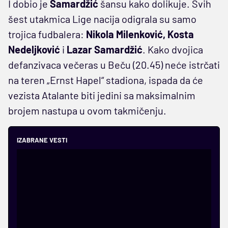
I dobio je
Samardžić
šansu kako dolikuje. Svih
šest utakmica Lige nacija odigrala su samo
trojica fudbalera:
Nikola Milenković,
Kosta
Nedeljković
i
Lazar Samardžić
. Kako dvojica
defanzivaca večeras u Beču (20.45) neće istrčati
na teren „Ernst Hapel“ stadiona, ispada da će
vezista Atalante biti jedini sa maksimalnim
brojem nastupa u ovom takmičenju.
IZABRANE VESTI