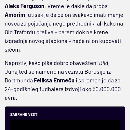
Aleks Ferguson
. Vreme je dakle da proba
Amorim
, utisak je da će on svakako imati manje
novca za pojačanja nego prethodnik, ali kako na
Old Trafordu preliva – barem dok ne krene
izgradnja novog stadiona – neće ni on kupovati
sićom.
Naprotiv, kako piše dobro obavešteni
Bild
,
Junajted se namerio na vezistu Borusije iz
Dortmunda
Feliksa Enmeču
i spreman je da za
24-godišnjeg fudbalera izdvoji oko 50.000.000
evra.
IZABRANE VESTI