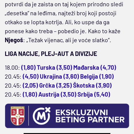
potvrdi da je zaista on taj kojem prirodno sledi
„desetka“ na leđima, najteži broj koji postoji
otkako se lopta kotrlja. Ali, ko uspe da ga
ponese kako treba – pobedio je. Kako to kaže
Njegoš
: „Težak vijenac, ali je voće slatko“.
LIGA NACIJE, PLEJ-AUT A DIVIZIJE
18.00:
(1,80) Turska (3,50) Mađarska (4,70)
20.45:
(4,50) Ukrajina (3,60) Belgija (1,90)
20.45:
(2,05) Grčka (3,25) Škotska (3,90)
20.45:
(1,80) Austrija (3,50) Srbija (5,40)