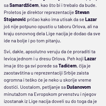
sa
Samardžićem
, kao što bi i trebalo da bude.
Proletos je direktor reprezentacije
Stevan
Stojanović
pričao kako ima utisak da se
Lazar
još nije potpuno opustio u taboru Orlova, ali na
kraju osnovnog dela Lige nacija je dodao da sve
ide na bolje i po tom pitanju.
Svi, dakle, apsolutno veruju da će proraditi ta
levica jednom i u dresu Orlova. Peh koji
Lazar
ima je što ga svi porede sa
Tadićem
, čija je
zaostavština u reprezentaciji Srbije zaista
ogromna i teško će je neko u skorije vreme
dostići. Uostalom, petljanje sa
Dušanovom
minutažom na Evropskom prvenstvu i njegov
izostanak iz Lige nacija doveli su do toga da je