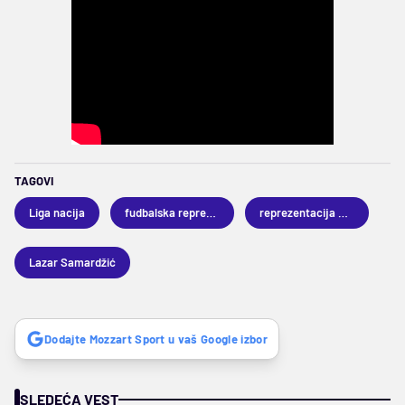
TAGOVI
Liga nacija
fudbalska reprezentacija Srbije
reprezentacija Austrije
Lazar Samardžić
Dodajte Mozzart Sport u vaš Google izbor
SLEDEĆA VEST