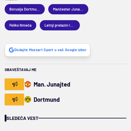
Borusija Dortmund
Mančester Junajted
Feliks Nmeča
Letnji prelazni rok 2025
Dodajte Mozzart Sport u vaš Google izbor
OBAVEŠTAVAJ ME
Man. Junajted
Dortmund
SLEDEĆA VEST