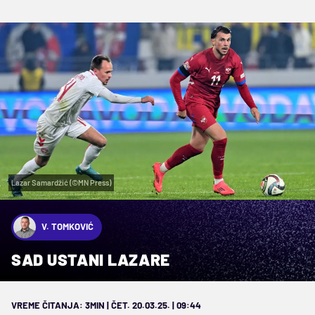
Lazar Samardžić (©MN Press)
V. TOMKOVIĆ
SAD USTANI LAZARE
VREME ČITANJA: 3MIN | ČET. 20.03.25. | 09:44