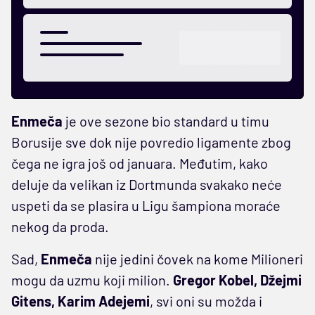
Enmeča
je ove sezone bio standard u timu
Borusije sve dok nije povredio ligamente zbog
čega ne igra još od januara. Međutim, kako
deluje da velikan iz Dortmunda svakako neće
uspeti da se plasira u Ligu šampiona moraće
nekog da proda.
Sad,
Enmeča
nije jedini čovek na kome Milioneri
mogu da uzmu koji milion.
Gregor Kobel, Džejmi
Gitens, Karim Adejemi
, svi oni su možda i