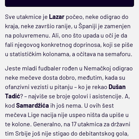
Sve utakmice je
Lazar
počeo, neke odigrao do
kraja, neke završio ranije, u Španiji je zamenjen
na poluvremenu. Ali, ono što upada u oči je da
fali njegovog konkretnog doprinosa, koji se piše
u statističkim kolonama, a očitava na semaforu.
Jeste mladi fudbaler rođen u Nemačkoj odigrao
neke mečeve dosta dobro, međutim, kada su
ofanzivni vezisti u pitanju – ko je rekao
Dušan
Tadić
? – najviše se broje golovi i asistencije. A,
kod
Samardžića
ih još nema. U ovih šest
mečeva Lige nacija nije uspeo ništa da upiše u
te kolone. Generalno, na 17 utakmica za državni
tim Srbije još nije stigao do debitantskog gola,