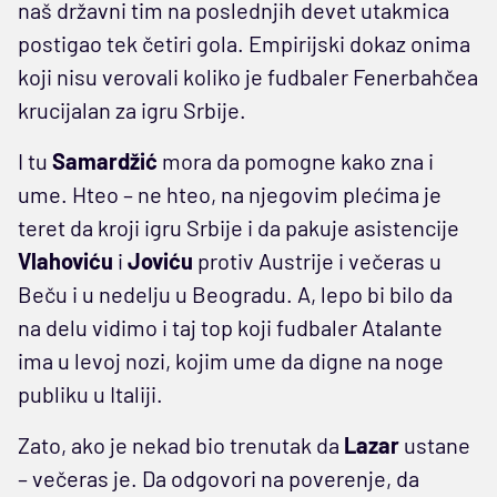
naš državni tim na poslednjih devet utakmica
postigao tek četiri gola. Empirijski dokaz onima
koji nisu verovali koliko je fudbaler Fenerbahčea
krucijalan za igru Srbije.
I tu
Samardžić
mora da pomogne kako zna i
ume. Hteo – ne hteo, na njegovim plećima je
teret da kroji igru Srbije i da pakuje asistencije
Vlahoviću
i
Joviću
protiv Austrije i večeras u
Beču i u nedelju u Beogradu. A, lepo bi bilo da
na delu vidimo i taj top koji fudbaler Atalante
ima u levoj nozi, kojim ume da digne na noge
publiku u Italiji.
Zato, ako je nekad bio trenutak da
Lazar
ustane
– večeras je. Da odgovori na poverenje, da