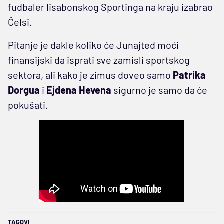
fudbaler lisabonskog Sportinga na kraju izabrao
Čelsi.
Pitanje je dakle koliko će Junajted moći
finansijski da isprati sve zamisli sportskog
sektora, ali kako je zimus doveo samo
Patrika
Dorgua
i
Ejdena Hevena
sigurno je samo da će
pokušati.
TAGOVI