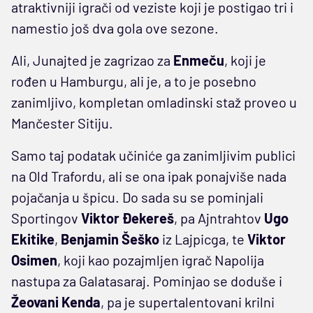
atraktivniji igrači od veziste koji je postigao tri i
namestio još dva gola ove sezone.
Ali, Junajted je zagrizao za
Enmeču
, koji je
rođen u Hamburgu, ali je, a to je posebno
zanimljivo, kompletan omladinski staž proveo u
Mančester Sitiju.
Samo taj podatak učiniće ga zanimljivim publici
na Old Trafordu, ali se ona ipak ponajviše nada
pojačanja u špicu. Do sada su se pominjali
Sportingov
Viktor Đekereš
, pa Ajntrahtov
Ugo
Ekitike
,
Benjamin Šeško
iz Lajpicga, te
Viktor
Osimen
, koji kao pozajmljen igrač Napolija
nastupa za Galatasaraj. Pominjao se doduše i
Žeovani Kenda
, pa je supertalentovani krilni