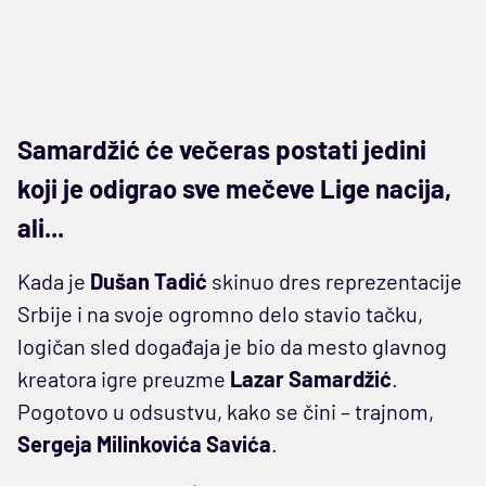
Samardžić će večeras postati jedini
koji je odigrao sve mečeve Lige nacija,
ali...
Kada je
Dušan Tadić
skinuo dres reprezentacije
Srbije i na svoje ogromno delo stavio tačku,
logičan sled događaja je bio da mesto glavnog
kreatora igre preuzme
Lazar Samardžić
.
Pogotovo u odsustvu, kako se čini – trajnom,
Sergeja Milinkovića Savića
.