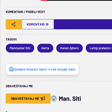
KOMENTARI / PODELI VEST
KOMENTARI 16
TAGOVI
Mančester Siti
Herta
Kenet Ajhorn
Let
Dodajte Mozzart Sport u vaš Google izbor
OBAVEŠTAVAJ ME
Man. Siti
OBAVEŠTAVAJ ME