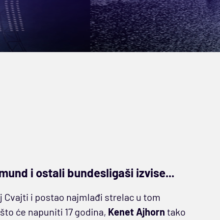
und i ostali bundesligaši izvise...
 Cvajti i postao najmlađi strelac u tom
to će napuniti 17 godina,
Kenet Ajhorn
tako