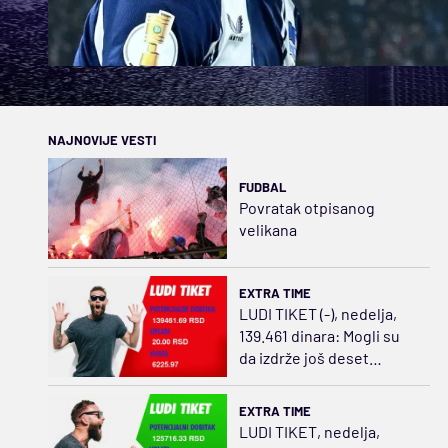
NAJNOVIJE VESTI
FUDBAL
Povratak otpisanog
velikana
EXTRA TIME
LUDI TIKET (-), nedelja,
139.461 dinara: Mogli su
da izdrže još deset
minuta
EXTRA TIME
LUDI TIKET, nedelja,