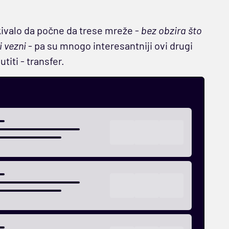
kivalo da počne da trese mreže -
bez obzira što
i vezni
- pa su mnogo interesantniji ovi drugi
titi - transfer.