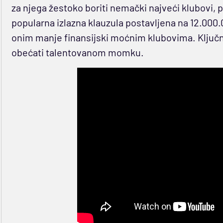
za njega žestoko boriti nemački najveći klubovi,
popularna izlazna klauzula postavljena na 12.000.
onim manje finansijski moćnim klubovima. Ključna ć
obećati talentovanom momku.