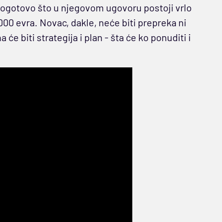
 pogotovo što u njegovom ugovoru postoji vrlo
000 evra. Novac, dakle, neće biti prepreka ni
e biti strategija i plan - šta će ko ponuditi i