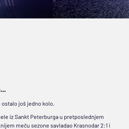
..
 ostalo još jedno kolo.
-bele iz Sankt Peterburga u pretposlednjem
tnijem meču sezone savladao Krasnodar 2:1 i