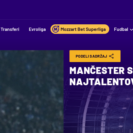
Transferi
Evroliga
Mozzart Bet Superliga
Fudbal
PODELI SADRŽAJ
MANČESTER S
NAJTALENTO