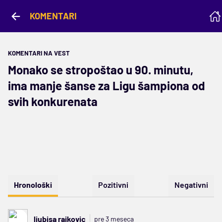
KOMENTARI
KOMENTARI NA VEST
Monako se stropoštao u 90. minutu,
ima manje šanse za Ligu šampiona od
svih konkurenata
Hronološki
Pozitivni
Negativni
ljubisa rajkovic
pre 3 meseca