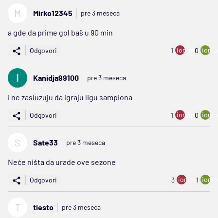
M
Mirko12345
pre 3 meseca
a gde da prime gol baš u 90 min
ion:minus
ion:p
Odgovori
1
0
Kanidja99100
pre 3 meseca
i ne zasluzuju da igraju ligu sampiona
ion:minus
ion:p
Odgovori
1
0
S
Sate33
pre 3 meseca
Neće ništa da urade ove sezone
ion:minus
ion:p
Odgovori
3
1
T
tiesto
pre 3 meseca