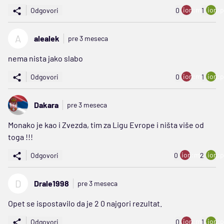
ion:minus
ion:p
Odgovori
0
1
A
alealek
pre 3 meseca
nema nista jako slabo
ion:minus
ion:p
Odgovori
0
1
Dakara
pre 3 meseca
Monako je kao i Zvezda, tim za Ligu Evrope i ništa više od
toga !!!
ion:minus
ion:p
Odgovori
0
2
D
Drale1998
pre 3 meseca
Opet se ispostavilo da je 2 0 najgori rezultat.
ion:minus
ion:p
Odgovori
0
1