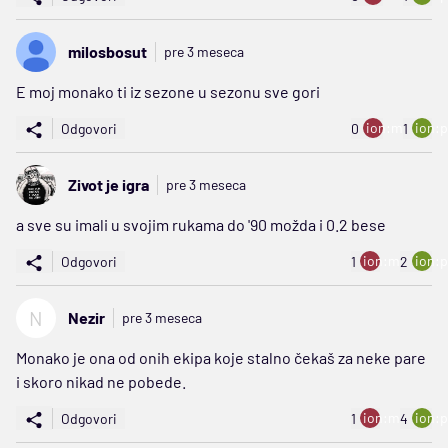
milosbosut
pre 3 meseca
E moj monako ti iz sezone u sezonu sve gori
ion:minus
ion:p
Odgovori
0
1
Zivot je igra
pre 3 meseca
a sve su imali u svojim rukama do '90 možda i 0.2 bese
ion:minus
ion:p
Odgovori
1
2
N
Nezir
pre 3 meseca
Monako je ona od onih ekipa koje stalno čekaš za neke pare
i skoro nikad ne pobede.
ion:minus
ion:p
Odgovori
1
4