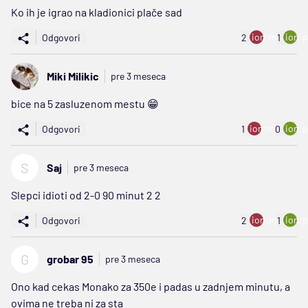
Ko ih je igrao na kladionici plače sad
ion:minus
ion:p
Odgovori
2
1
Miki Milikic
pre 3 meseca
bice na 5 zasluzenom mestu 😁
ion:minus
ion:p
Odgovori
1
0
S
Saj
pre 3 meseca
Slepci idioti od 2-0 90 minut 2 2
ion:minus
ion:p
Odgovori
2
1
G
grobar 95
pre 3 meseca
Ono kad cekas Monako za 350e i padas u zadnjem minutu, a
ovima ne treba ni za sta