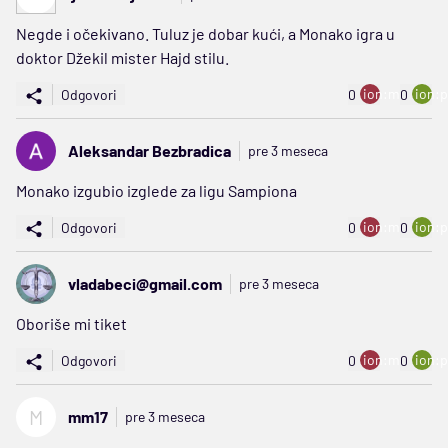
Negde i očekivano. Tuluz je dobar kući, a Monako igra u
doktor Džekil mister Hajd stilu.
ion:minus
ion:p
Odgovori
0
0
Aleksandar Bezbradica
pre 3 meseca
Monako izgubio izglede za ligu Sampiona
ion:minus
ion:p
Odgovori
0
0
vladabeci@gmail.com
pre 3 meseca
Oboriše mi tiket
ion:minus
ion:p
Odgovori
0
0
M
mm17
pre 3 meseca