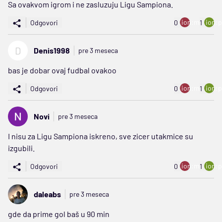
Sa ovakvom igrom i ne zasluzuju Ligu Sampiona.
ion:minus
ion:p
Odgovori
0
1
D
Denis1998
pre 3 meseca
bas je dobar ovaj fudbal ovakoo
ion:minus
ion:p
Odgovori
0
1
Novi
pre 3 meseca
I nisu za Ligu Sampiona iskreno, sve zicer utakmice su
izgubili.
ion:minus
ion:p
Odgovori
0
1
daleabs
pre 3 meseca
gde da prime gol baš u 90 min