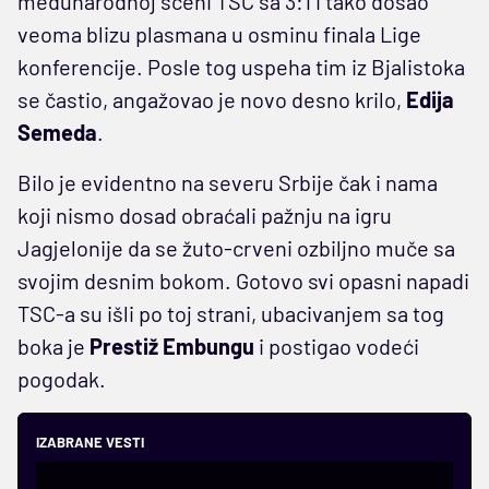
međunarodnoj sceni TSC sa 3:1 i tako došao
veoma blizu plasmana u osminu finala Lige
konferencije. Posle tog uspeha tim iz Bjalistoka
se častio, angažovao je novo desno krilo,
Edija
Semeda
.
Bilo je evidentno na severu Srbije čak i nama
koji nismo dosad obraćali pažnju na igru
Jagjelonije da se žuto-crveni ozbiljno muče sa
svojim desnim bokom. Gotovo svi opasni napadi
TSC-a su išli po toj strani, ubacivanjem sa tog
boka je
Prestiž Embungu
i postigao vodeći
pogodak.
IZABRANE VESTI