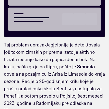
Taj problem uprava Jagjelonije je detektovala
još tokom zimskih priprema, zato je aktivno
tražila rešenje kako da pojača desni bok. Na
kraju, našla ga je na Kipru, pošto je
Semeda
dovela na pozajmicu iz Arisa iz Limasola do kraja
sezone. Reč je o 25-godišnjem krilu koje je
prošlo omladinsku školu Benfike, nastupalo za
Penafil, a potom provelo u Poljskoj šest meseci
2023. godine u Radomijaku pre odlaska na