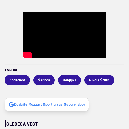
TAGOVI
Anderleht
Šarlroa
Belgija 1
Nikola Štulić
Dodajte Mozzart Sport u vaš Google izbor
SLEDEĆA VEST