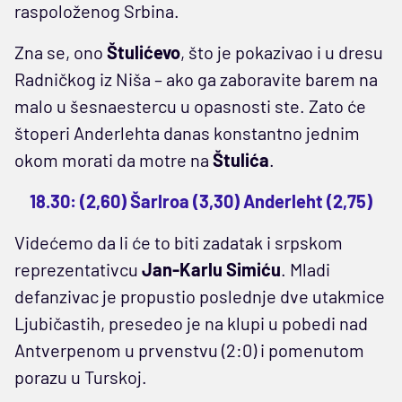
raspoloženog Srbina.
Zna se, ono
Štulićevo
, što je pokazivao i u dresu
Radničkog iz Niša – ako ga zaboravite barem na
malo u šesnaestercu u opasnosti ste. Zato će
štoperi Anderlehta danas konstantno jednim
okom morati da motre na
Štulića
.
18.30: (2,60) Šarlroa (3,30) Anderleht (2,75)
Videćemo da li će to biti zadatak i srpskom
reprezentativcu
Jan-Karlu Simiću
. Mladi
defanzivac je propustio poslednje dve utakmice
Ljubičastih, presedeo je na klupi u pobedi nad
Antverpenom u prvenstvu (2:0) i pomenutom
porazu u Turskoj.