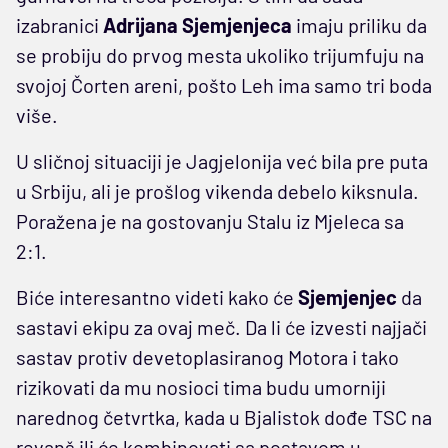
izabranici
Adrijana Sjemjenjeca
imaju priliku da
se probiju do prvog mesta ukoliko trijumfuju na
svojoj Čorten areni, pošto Leh ima samo tri boda
više.
U sličnoj situaciji je Jagjelonija već bila pre puta
u Srbiju, ali je prošlog vikenda debelo kiksnula.
Poražena je na gostovanju Stalu iz Mjeleca sa
2:1.
Biće interesantno videti kako će
Sjemjenjec
da
sastavi ekipu za ovaj meč. Da li će izvesti najjači
sastav protiv devetoplasiranog Motora i tako
rizikovati da mu nosioci tima budu umorniji
narednog četvrtka, kada u Bjalistok dođe TSC na
revanš ili će kombinovati sa postavom u