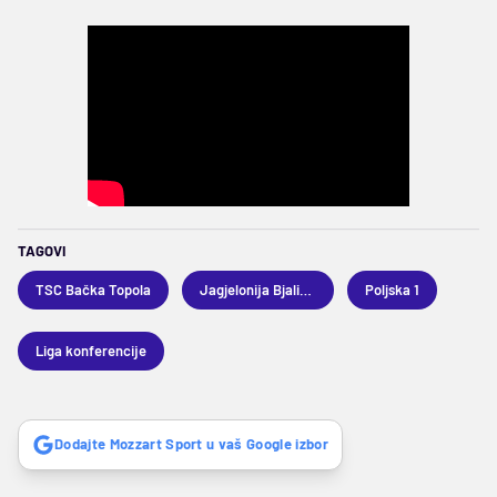
TAGOVI
TSC Bačka Topola
Jagjelonija Bjalistok
Poljska 1
Liga konferencije
Dodajte Mozzart Sport u vaš Google izbor