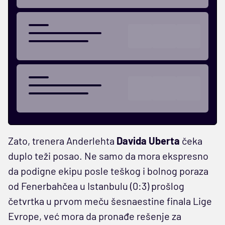
Zato, trenera Anderlehta
Davida Uberta
čeka
duplo teži posao. Ne samo da mora ekspresno
da podigne ekipu posle teškog i bolnog poraza
od Fenerbahčea u Istanbulu (0:3) prošlog
četvrtka u prvom meču šesnaestine finala Lige
Evrope, već mora da pronađe rešenje za