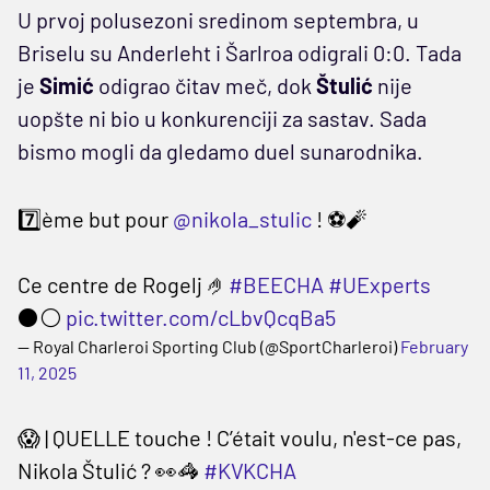
U prvoj polusezoni sredinom septembra, u
Briselu su Anderleht i Šarlroa odigrali 0:0. Tada
je
Simić
odigrao čitav meč, dok
Štulić
nije
uopšte ni bio u konkurenciji za sastav. Sada
bismo mogli da gledamo duel sunarodnika.
7️⃣ème but pour
@nikola_stulic
! ⚽️🧨
Ce centre de Rogelj 🤌
#BEECHA
#UExperts
⚫️⚪️
pic.twitter.com/cLbvQcqBa5
— Royal Charleroi Sporting Club (@SportCharleroi)
February
11, 2025
😱 | QUELLE touche ! C’était voulu, n'est-ce pas,
Nikola Štulić ? 👀🦓
#KVKCHA