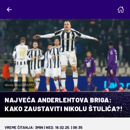
Nikola Štulić (©AFP)
NAJVEĆA ANDERLEHTOVA BRIGA:
KAKO ZAUSTAVITI NIKOLU ŠTULIĆA?!
VREME ČITANJA: 3MIN | NED. 16.02.25. | 09:35