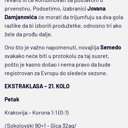
prvenstvu. Podsetimo, izabranici
Jovana
Damjanovića
će morati da trijumfuju sa dva gola
razlike da bi izborili produžetke, odnosno tri ako
žele da prođu dalje.
Ono što je važno napomenuti, novajlija
Semedo
svakako neće biti u protokolu za taj susret,
pošto je kasno došao i nema pravo da bude
registrovan za Evropu do sledeće sezone.
EKSTRAKLASA – 21. KOLO
Petak
Krakovija – Korona 1:1 (0:1)
/Sokolovski 90+1 – Gica 32ag/