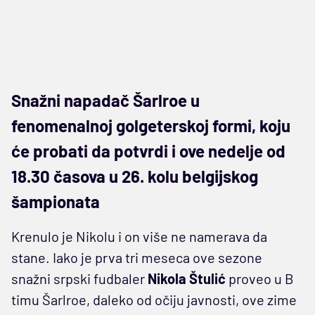
Snažni napadač Šarlroe u
fenomenalnoj golgeterskoj formi, koju
će probati da potvrdi i ove nedelje od
18.30 časova u 26. kolu belgijskog
šampionata
Krenulo je Nikolu i on više ne namerava da
stane. Iako je prva tri meseca ove sezone
snažni srpski fudbaler
Nikola Štulić
proveo u B
timu Šarlroe, daleko od očiju javnosti, ove zime