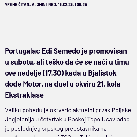
VREME ČITANJA: 3MIN | NED. 16.02.25. | 09:35
Portugalac Edi Semedo je promovisan
u subotu, ali teško da će se naći u timu
ove nedelje (17.30) kada u Bjalistok
dođe Motor, na duel u okviru 21. kola
Ekstraklase
Veliku pobedu je ostvario aktuelni prvak Poljske
Jagjelonija u četvrtak u Bačkoj Topoli, savladao
je poslednjeg srpskog predstavnika na