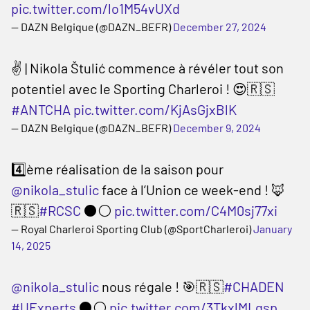
pic.twitter.com/lo1M54vUXd
— DAZN Belgique (@DAZN_BEFR)
December 27, 2024
✌️ | Nikola Štulić commence à révéler tout son
potentiel avec le Sporting Charleroi ! 😍🇷🇸
#ANTCHA
pic.twitter.com/KjAsGjxBlK
— DAZN Belgique (@DAZN_BEFR)
December 9, 2024
4️⃣ème réalisation de la saison pour
@nikola_stulic
face à l’Union ce week-end ! 🦊
🇷🇸
#RCSC
⚫️⚪️
pic.twitter.com/C4M0sj77xi
— Royal Charleroi Sporting Club (@SportCharleroi)
January
14, 2025
@nikola_stulic
nous régale ! 🎯🇷🇸
#CHADEN
#UExperts
⚫️⚪️
pic.twitter.com/3TkxlMLgsp