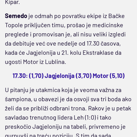
Kipar.
Semedo
je odmah po povratku ekipe iz Bačke
Topole priključen timu, prošao je medicinske
preglede i promovisan je, ali nisu veliki izgledi
da debituje već ove nedelje od 17.30 časova,
kada će Jagjelonija u 21. kolu Ekstraklase da
ugosti Motor iz Lublina.
17.30: (1,70) Jagjelonija (3,70) Motor (5,10)
U pitanju je utakmica koja je veoma važna za
šampiona, u obavezi je da osvoji sva tri boda ako
želi da se približi odbrani trona. Rakov je u petak
savladao trenutnog lidera Leh (1:0) i tako
preskočio Jagjeloniju na tabeli, privremeno je
gurnuvši na treću poziciju. S tim da sada