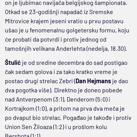
on je ljubimac navijača belgijskog šampionata.
Otkad se 23-godišnji napadač iz Sremske
Mitrovice krajem jeseni vratio u prvu postavu
ušao je u fenomenalnu golgetersku formu, koju
će probati da potvrdi i protiv jednog od
tamošnjih velikana Anderlehta (nedelja, 18.30).
Štulić
je od sredine decembra do sad postigao
čak sedam golova i za tako kratko vreme je
postao drugi strelac Zebri (
Dan Hejmans
je dao
dva pogotka više). Direktno je doneo pobede
nad Antverpenom (3:1), Denderom (5:0) i
Kortrajkom (1:0), a pritom na prva dva meča je
po dvaput bio strelac. Pogađao je takođe i protiv
Union Sen Žiloaza (1:2) i u prošlom kolu
Bershota (1:1).