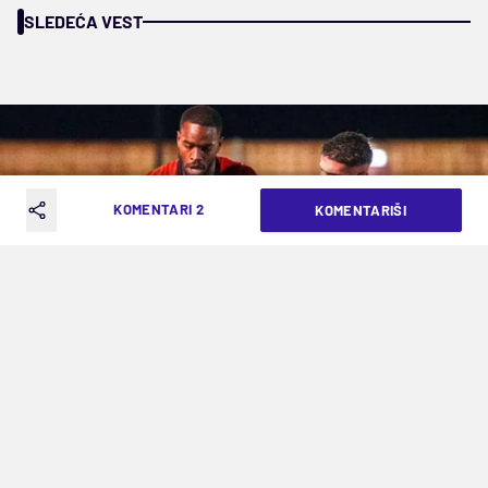
SLEDEĆA VEST
KOMENTARI 2
KOMENTARIŠI
Dejan Kuzmanović u duelu sa Ajvanom Tonijem
J. TERZIĆ
NEKADAŠNJA NADA MONAKA UMESTO