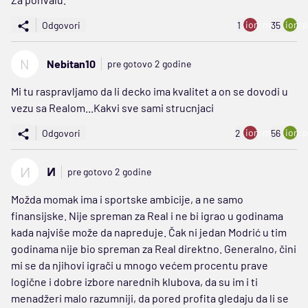
ion:minus
ion:p
Odgovori
1
35
N
Nebitan10
pre gotovo 2 godine
Mi tu raspravljamo da li decko ima kvalitet a on se dovodi u
vezu sa Realom...Kakvi sve sami strucnjaci
ion:minus
ion:p
Odgovori
2
56
И
И
pre gotovo 2 godine
Možda momak ima i sportske ambicije, a ne samo
finansijske. Nije spreman za Real i ne bi igrao u godinama
kada najviše može da napreduje. Čak ni jedan Modrić u tim
godinama nije bio spreman za Real direktno. Generalno, čini
mi se da njihovi igrači u mnogo većem procentu prave
logične i dobre izbore narednih klubova, da su im i ti
menadžeri malo razumniji, da pored profita gledaju da li se