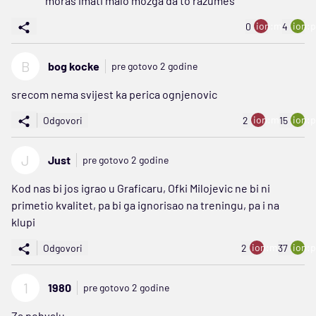
moraš imati malo mozga da to razumes
ion:minus
ion:p
0
4
B
bog kocke
pre gotovo 2 godine
srecom nema svijest ka perica ognjenovic
ion:minus
ion:p
Odgovori
2
15
J
Just
pre gotovo 2 godine
Kod nas bi jos igrao u Graficaru, Ofki Milojevic ne bi ni
primetio kvalitet, pa bi ga ignorisao na treningu, pa i na
klupi
ion:minus
ion:p
Odgovori
2
37
1
1980
pre gotovo 2 godine
Za pohvalu.