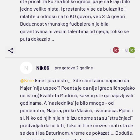
ste pricali za ko zna koliko igraca, pa je na kraju bilo
jedno veliko nista. I prestanite vise da bulaznite i
mlatite u odnosu na to KO govori, vec STA govori.
Buducnost vrhunskog fudbalera nije bila
garantovana ni vecim talentima od njega, toliko se
puta dokazalo...
ion:minus
ion:p
1
6
N
Nik66
pre gotovo 2 godine
@Kme
kme I jos nesto... Gde sam tačno napisao da
Majer "nije uspeo"? Poenta je da nije igrac sličnog(ako
ne istog) kvaliteta Modrica, kakvog ste ga najavljivali
godinama. A "naslednika" je bilo mnogo - od
pomenutog Majera, preko Vlasica, Ivanuseca, Pjace i
sl. Niko od njih nije ni blizu onome sta su "stručnjaci"
predvidjali da ce biti. Tako ni ti ne mozes znati sta ce
se desiti sa Baturinom, vreme ce pokazati... Doduše,