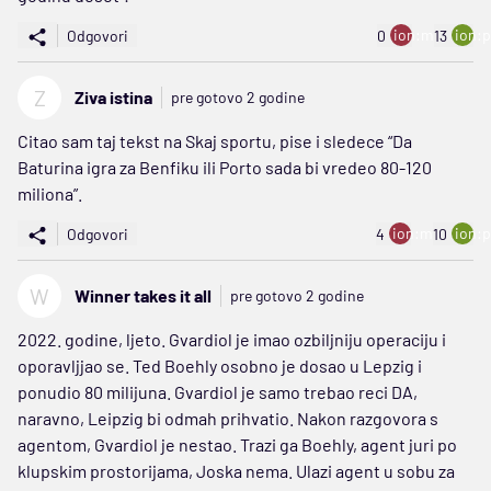
ion:minus
ion:p
Odgovori
0
13
Z
Ziva istina
pre gotovo 2 godine
Citao sam taj tekst na Skaj sportu, pise i sledece “Da
Baturina igra za Benfiku ili Porto sada bi vredeo 80-120
miliona”.
ion:minus
ion:p
Odgovori
4
10
W
Winner takes it all
pre gotovo 2 godine
2022. godine, ljeto. Gvardiol je imao ozbiljniju operaciju i
oporavljjao se. Ted Boehly osobno je dosao u Lepzig i
ponudio 80 milijuna. Gvardiol je samo trebao reci DA,
naravno, Leipzig bi odmah prihvatio. Nakon razgovora s
agentom, Gvardiol je nestao. Trazi ga Boehly, agent juri po
klupskim prostorijama, Joska nema. Ulazi agent u sobu za