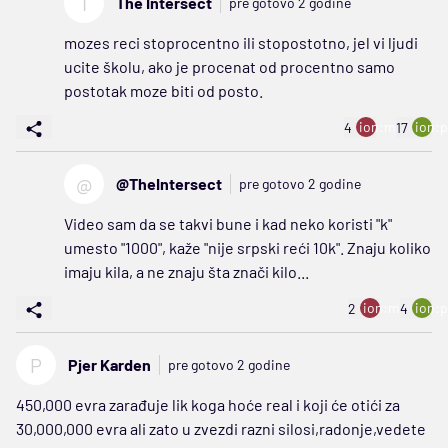
T
The Intersect
pre gotovo 2 godine
mozes reci stoprocentno ili stopostotno, jel vi ljudi
ucite školu, ako je procenat od procentno samo
postotak moze biti od posto.
ion:minus
ion:p
4
17
@
@TheIntersect
pre gotovo 2 godine
Video sam da se takvi bune i kad neko koristi "k"
umesto "1000", kaže "nije srpski reći 10k". Znaju koliko
imaju kila, a ne znaju šta znači kilo...
ion:minus
ion:p
2
4
P
Pjer Karden
pre gotovo 2 godine
450,000 evra zarađuje lik koga hoće real i koji će otići za
30,000,000 evra ali zato u zvezdi razni silosi,radonje,vedete