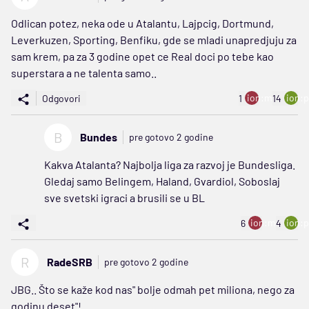
Odlican potez, neka ode u Atalantu, Lajpcig, Dortmund,
Leverkuzen, Sporting, Benfiku, gde se mladi unapredjuju za
sam krem, pa za 3 godine opet ce Real doci po tebe kao
superstara a ne talenta samo..
ion:minus
ion:p
Odgovori
1
14
B
Bundes
pre gotovo 2 godine
Kakva Atalanta? Najbolja liga za razvoj je Bundesliga.
Gledaj samo Belingem, Haland, Gvardiol, Soboslaj
sve svetski igraci a brusili se u BL
ion:minus
ion:p
6
4
R
RadeSRB
pre gotovo 2 godine
JBG.. Što se kaže kod nas" bolje odmah pet miliona, nego za
godinu deset"!