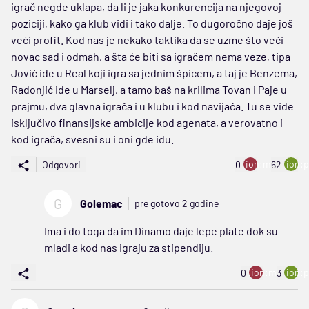
igrač negde uklapa, da li je jaka konkurencija na njegovoj
poziciji, kako ga klub vidi i tako dalje. To dugoročno daje još
veći profit. Kod nas je nekako taktika da se uzme što veći
novac sad i odmah, a šta će biti sa igračem nema veze, tipa
Jović ide u Real koji igra sa jednim špicem, a taj je Benzema,
Radonjić ide u Marselj, a tamo baš na krilima Tovan i Paje u
prajmu, dva glavna igrača i u klubu i kod navijača. Tu se vide
isključivo finansijske ambicije kod agenata, a verovatno i
kod igrača, svesni su i oni gde idu.
ion:minus
ion:p
Odgovori
0
62
G
Golemac
pre gotovo 2 godine
Ima i do toga da im Dinamo daje lepe plate dok su
mladi a kod nas igraju za stipendiju.
ion:minus
ion:p
0
3