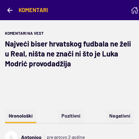
KOMENTARI
KOMENTARI NA VEST
Najveći biser hrvatskog fudbala ne želi
u Real, ništa ne znači ni što je Luka
Modrić provodadžija
Hronološki
Pozitivni
Negativni
A
Antonioo
pre gotovo 2 godine