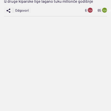
iz druge kiparske lige lagano tuku milionče godišnje
ion:minus
ion:p
Odgovori
6
65