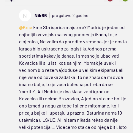
N
Nik66
pre gotovo 2 godine
@Kme
kme Sta isprica majstore? Modric je jedan od
najboljih veznjaka sa ovog podnevlja ikada, to je
cinjenica. Ne volim da poredim vremena, jer je dosta
igraca bilo uskraceno za logistiku/odnos prema
sportistima kakav je danas. I smesno je ubacivati
Kovacica ili sl u isti kos sa njim. Momak je uvek i
vecinom bio rezerva(doduse u velikim ekipama), ali
nije vise od coveka zadatka. To ne znaci da mi ovde
imamo bolje, to je vasa bolesna potreba da se
"merite". Ali Modric je dva klase veci igrac od
Kovacica ili recimo Brozovica. A jedino sto me boli je
ono izmedju nogu za tebe i slicne mitomane, koji
pricaju bajke i lupetaju u prazno. Baturina nema 10
utakmica u LS/LE. Ali nisam nikada rekao da nije
veliki potencijal... Videcemo sta ce od njega biti. Isto