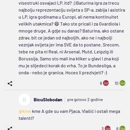
visestruki osvajaci LP, itd? :) Baturina igra za trecu
najbolju reprezentaciju svijeta s SP-a, zabija i asistira
u LP, igra godinama u Europi, ali nema kontinuitet
velikih utakmica? 😄 Tako ste pricali i za Gvardiola i
mnoge druge. A gdje su danas? Baturina, ako ostane
zdrav, bit ce jedan od najboljih, ako ne i najbolji
veznjak svijeta jer ima SVE da to postane. Srecom,
tebe ne pita ni Real, ni Arsenal, Mutd, Leipzig ili
Borussija. Samo sto mali ina kliker u glavi i zna koji
mu je slijedeci korak do vrha. To je Bundesliga, a
onda - nebo je granica. Hoces li prezivjeti? :)
ion:minus
ion:p
9
10
B
BicuSlobodan
pre gotovo 2 godine
@kme
kme A gde su vam Pjaca, Vlašić i ostali mega
talenti?
ion:minus
ion:p
3
6