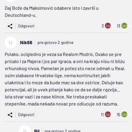
Daj Bože da Maksimović odabere isto i završi u
Deutschland-u.
ion:minus
ion:p
Odgovori
3
13
N
Nik66
pre gotovo 2 godine
Polako, ocigledno je veza sa Realom Modric. Ovako se pre
pricalo i za Majera i jos par igraca, a oni na kraju nisu ni blizu
vrhunskog nivoa. Pametan je potez sto nece odmah u Real,
osim slabasne Hrvatske lige, nema kontinuitet jakih
utakmica i to moze da bude mac sa dve ostrice. Deluje kao
potencijal, ali je uvek pitanje kako ce da se dalje rqzvija...
Ista stvar vazi i za nase klince. Ne treba preskakati
stepenike, mada nekada novac pre odlucuje od razuma.
ion:minus
ion:p
Odgovori
11
15
B
Bil
pre gotovo 2 godine