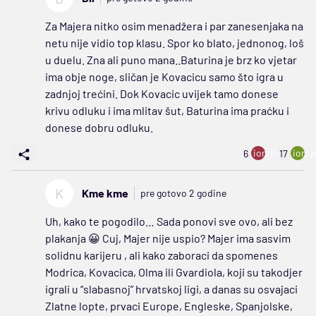
Za Majera nitko osim menadžera i par zanesenjaka na
netu nije vidio top klasu. Spor ko blato, jednonog, loš
u duelu. Zna ali puno mana..Baturina je brz ko vjetar
ima obje noge, sličan je Kovacicu samo što igra u
zadnjoj trećini. Dok Kovacic uvijek tamo donese
krivu odluku i ima mlitav šut, Baturina ima praćku i
donese dobru odluku.
ion:minus
ion:p
6
17
K
Kme kme
pre gotovo 2 godine
Uh, kako te pogodilo… Sada ponovi sve ovo, ali bez
plakanja 😀 Cuj, Majer nije uspio? Majer ima sasvim
solidnu karijeru , ali kako zaboraci da spomenes
Modrica, Kovacica, Olma ili Gvardiola, koji su takodjer
igrali u “slabasnoj” hrvatskoj ligi, a danas su osvajaci
Zlatne lopte, prvaci Europe, Engleske, Spanjolske,