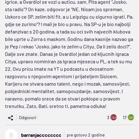
igrice, a Gvardiol se vozi u auticu, sam. Pita agent “Josko,
sta radis”? On kaze, odgovor je “NE. Nisam jos spreman.
Uskoro ce SP, zelim biti fit, a u Leipzigu cu sigurno igrati. Pa,
gdje se zurimo”? I mali je bio u pravu. Na SP-u je bio najbolji
defanzivac s 20 godina, a tada su oci svih najvecih klubova
bile uprte u Zorra s maskom. Godinu dana kasnije nazvao ga
je Pep i rekao “Josko, jako te zelim u Cityu. Da li zelis doci?”.
Dalje sve znate. Danas je Gvardiol jedan od kljucnih igraca
Citya, upravo nominiran za Igraca mjeseca u PL, a tek su mu
22. Ovu pricu imate na YT u podcastu u dvosatnom
razgovoru s njegovim agentom i prijateljem Sisicem.
Karijeru ne stvara samo talent, nego i mozak, samosvijest,
pobjednicki mentalitet, samopouzdanje, samosvijest. I
naravno, pomalo srece da se stvari poklope u pravom
trenutku. Zato, Bati, sretno ti, pametna odluka!
ion:minus
ion:p
Odgovori
3
17
B
barranjacccccccc
pre gotovo 2 godine