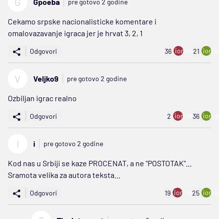
G
Gpoeba
pre gotovo 2 godine
Cekamo srpske nacionalisticke komentare i
omalovazavanje igraca jer je hrvat 3, 2, 1
ion:minus
ion:p
Odgovori
36
21
V
Veljko9
pre gotovo 2 godine
Ozbiljan igrac realno
ion:minus
ion:p
Odgovori
2
36
I
i
pre gotovo 2 godine
Kod nas u Srbiji se kaze PROCENAT, a ne "POSTOTAK"...
Sramota velika za autora teksta...
ion:minus
ion:p
Odgovori
19
25