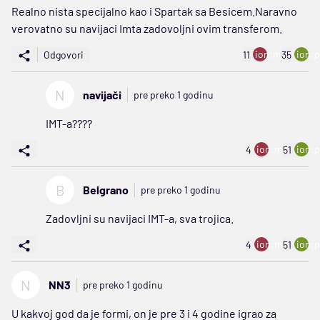
Realno nista specijalno kao i Spartak sa Besicem.Naravno
verovatno su navijaci Imta zadovoljni ovim transferom.
ion:minus
ion:p
Odgovori
11
35
N
navijači
pre preko 1 godinu
IMT-a????
ion:minus
ion:p
4
51
B
Belgrano
pre preko 1 godinu
Zadovljni su navijaci IMT-a, sva trojica.
ion:minus
ion:p
4
51
N
NN3
pre preko 1 godinu
U kakvoj god da je formi, on je pre 3 i 4 godine igrao za