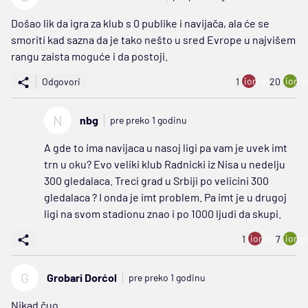
Došao lik da igra za klub s 0 publike i navijača, ala će se
smoriti kad sazna da je tako nešto u sred Evrope u najvišem
rangu zaista moguće i da postoji.
ion:minus
ion:p
Odgovori
1
20
N
nbg
pre preko 1 godinu
A gde to ima navijaca u nasoj ligi pa vam je uvek imt
trn u oku? Evo veliki klub Radnicki iz Nisa u nedelju
300 gledalaca. Treci grad u Srbiji po velicini 300
gledalaca ? I onda je imt problem. Pa imt je u drugoj
ligi na svom stadionu znao i po 1000 ljudi da skupi.
ion:minus
ion:p
1
7
G
Grobari Dorćol
pre preko 1 godinu
Nikad čuo.