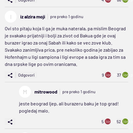
I
iz alzira moji
pre preko 1 godinu
Ovi sto pitaju koja li ga je muka naterala, pa mislim Beograd
je svakako prijatniji i bolji za zivot od Bakua gde je ovaj
burazer igrao za onaj Sabah ili kako se vec zove klub.
Svakako zanimljiva prica, pre nekoliko godina je zabijao za
Hofenhajm u ligi sampiona i ligi evrope a sada igra za tim sa
dna srpske lige po ovim oranicama.
ion:minus
ion:p
Odgovori
9
37
M
mitrowood
pre preko 1 godinu
jeste beograd ljep, ali burazeru baku je top grad!
pogledaj malo.
ion:minus
ion:p
5
52