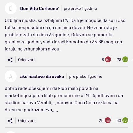
D
Don Vito Corleone'
pre preko 1 godinu
Ozbiljna njuška, sa ozbiljnim CV. Da li je moguće da su u Jsd
toliko nesposobni da ga oni nisu doveli. Ne znam šta je
problem zato što ima 33 godine. Odavno se pomerila
granica za godine, sada igrači komotno do 35-36 mogu da
igraju na vrhunskom nivou.
ion:minus
ion:p
Odgovori
8
78
A
ako nastave da ovako
pre preko 1 godinu
dobro rade,očekujem i da klub malo poradi na
marketingu,npr da klub promeni ime u IMT Ajndhoven i da
stadion nazovu Vembli.... naravno Coca Cola reklama na
dresu se podrazumeva.....
ion:minus
ion:p
Odgovori
20
30