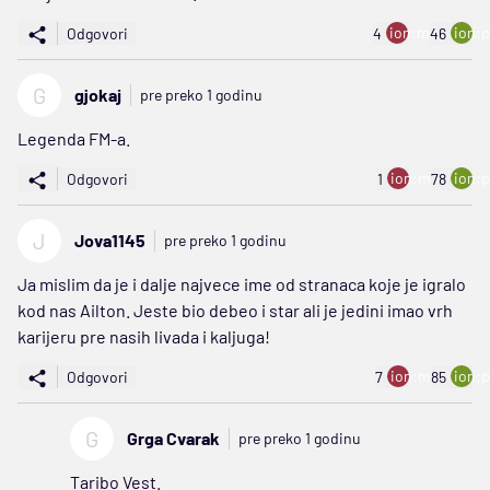
ion:minus
ion:p
Odgovori
4
46
G
gjokaj
pre preko 1 godinu
Legenda FM-a.
ion:minus
ion:p
Odgovori
1
78
J
Jova1145
pre preko 1 godinu
Ja mislim da je i dalje najvece ime od stranaca koje je igralo
kod nas Ailton. Jeste bio debeo i star ali je jedini imao vrh
karijeru pre nasih livada i kaljuga!
ion:minus
ion:p
Odgovori
7
85
G
Grga Cvarak
pre preko 1 godinu
Taribo Vest.