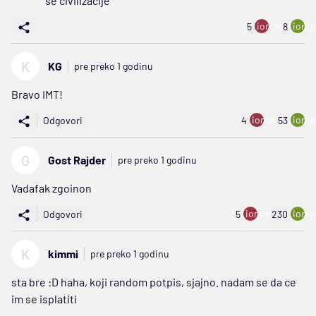
se civilizacije
ion:minus
ion:p
5
8
K
KG
pre preko 1 godinu
Bravo IMT!
ion:minus
ion:p
Odgovori
4
53
G
Gost Rajder
pre preko 1 godinu
Vadafak zgoinon
ion:minus
ion:p
Odgovori
5
230
K
kimmi
pre preko 1 godinu
sta bre :D haha, koji random potpis, sjajno. nadam se da ce
im se isplatiti