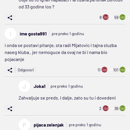
od 33 godine los ?
ion:minus
ion:p
8
59
I
ime gosta991
pre preko 1 godinu
i onda se postavi pitanje, sta radi Mijatovic i tajna sluzba
naseg kluba.. jer nemoguce da ovaj ne bi i nama bio
pojacanje
ion:minus
ion:p
Odgovori
11
101
J
Joka1
pre preko 1 godinu
Zahvaljuje se preds. I dalje, zato su tu i dovedeni
ion:minus
ion:p
2
36
P
pijaca zelenjak
pre preko 1 godinu