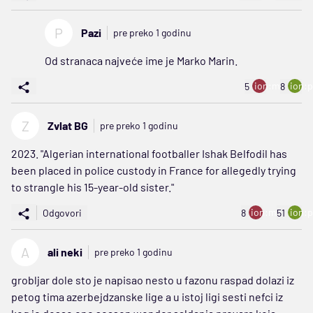
P
Pazi
pre preko 1 godinu
Od stranaca najveće ime je Marko Marin.
ion:minus
ion:p
5
8
Z
Zvlat BG
pre preko 1 godinu
2023. "Algerian international footballer Ishak Belfodil has
been placed in police custody in France for allegedly trying
to strangle his 15-year-old sister."
ion:minus
ion:p
Odgovori
8
51
A
ali neki
pre preko 1 godinu
grobljar dole sto je napisao nesto u fazonu raspad dolazi iz
petog tima azerbejdzanske lige a u istoj ligi sesti nefci iz