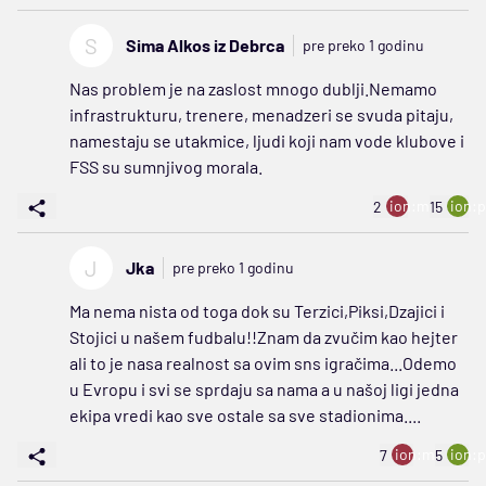
S
Sima Alkos iz Debrca
pre preko 1 godinu
Nas problem je na zaslost mnogo dublji.Nemamo
infrastrukturu, trenere, menadzeri se svuda pitaju,
namestaju se utakmice, ljudi koji nam vode klubove i
FSS su sumnjivog morala.
ion:minus
ion:p
2
15
J
Jka
pre preko 1 godinu
Ma nema nista od toga dok su Terzici,Piksi,Dzajici i
Stojici u našem fudbalu!!Znam da zvučim kao hejter
ali to je nasa realnost sa ovim sns igračima...Odemo
u Evropu i svi se sprdaju sa nama a u našoj ligi jedna
ekipa vredi kao sve ostale sa sve stadionima....
ion:minus
ion:p
7
5