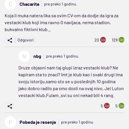
C
Chacarita
pre preko 1 godinu
Koja li muka natera lika sa ovim CV-om da dodje da igra za
vestacki klub koji ima ravno 0 navijaca, nema stadion,
bukvalno fiktivni klub...
ion:minus
ion:p
Odgovori
20
129
N
nbg
pre preko 1 godinu
Druze objasni nam taj glupi izraz vestacki klub? Ne
kapiram sta to znaci? Imt je klub kao i svaki drugi ima
svoju istoriju,samo sto se u poslednjih 10 godina
jako dobro radilo pa smo dosli na ovaj nivo. Jel Luton
vestacki klub,Fulam..svi su oni nekad bili 4 rang.
ion:minus
ion:p
5
5
P
Pobeda je resenje
pre preko 1 godinu