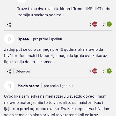
Druze to su dva razlicita kluba i firme... IMR i IMT nebo
i zemlja u svakom pogledu
ion:minus
ion:p
3
31
O
Opaaa
pre preko 1 godinu
Zadnji put se čulo za njega pre 10 godina, ali naravno da
bivši profesionalci i iz penzije mogu da igraju ovu kukuruz
ligu i zabiju desetak komada
ion:minus
ion:p
Odgovori
7
31
M
Ma da bre to
pre preko 1 godinu
Ovog lika sam jedva na menadzeru u zvezdu doveo...msm
naravno mator je, nije to to vise, ali to su majstori. Kao i
ljajic sto pravi ogromnu razliku. Svakako lepe stvari. Nadam
se da cemo ako nista privuci te veterane koji ce kroz