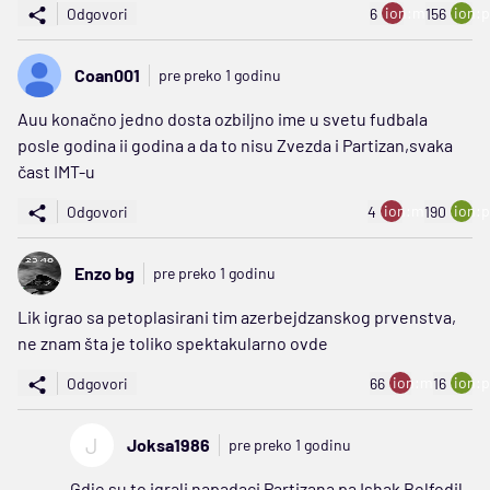
ion:minus
ion:p
Odgovori
6
156
Coan001
pre preko 1 godinu
Auu konačno jedno dosta ozbiljno ime u svetu fudbala
posle godina ii godina a da to nisu Zvezda i Partizan,svaka
čast IMT-u
ion:minus
ion:p
Odgovori
4
190
Enzo bg
pre preko 1 godinu
Lik igrao sa petoplasirani tim azerbejdzanskog prvenstva,
ne znam šta je toliko spektakularno ovde
ion:minus
ion:p
Odgovori
66
16
J
Joksa1986
pre preko 1 godinu
Gdje su to igrali napadaci Partizana pa Ishak Belfodil