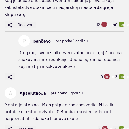
kog je dosao one season wonder saldanja prevara koja
zablistala dve utakmice u madjarskoj i nestala da greje
klupu vargi
ion:minus
ion:p
Odgovori
12
40
P
pančevo
pre preko 1 godinu
Drug moj, sve ok, ali neverovatan prezir gajiš prema
znakovima interpunkcije. Jedna ogromna rečenica
koja ne trpi nikakve znakove.
ion:minus
ion:p
0
3
A
ApsolutnoJa
pre preko 1 godinu
Meni nije hteo na FM da potpise kad sam vodio IMT a lik
potpise u realnom zivotu :O Bomba transfer, jedan od
najpoznatijih izdanaka Lionove skole
ion:minus
ion:p
Odgovori
4
86