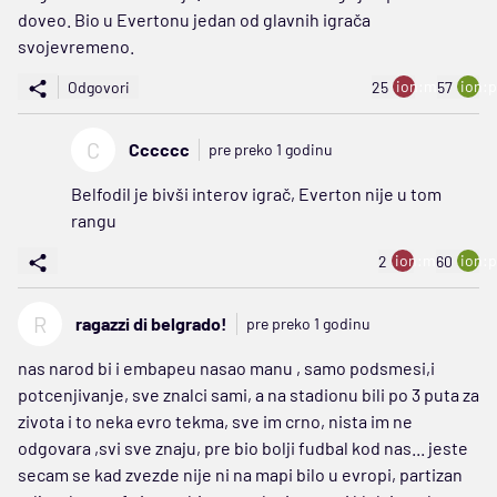
doveo. Bio u Evertonu jedan od glavnih igrača
svojevremeno.
ion:minus
ion:p
Odgovori
25
57
C
Cccccc
pre preko 1 godinu
Belfodil je bivši interov igrač, Everton nije u tom
rangu
ion:minus
ion:p
2
60
R
ragazzi di belgrado!
pre preko 1 godinu
nas narod bi i embapeu nasao manu , samo podsmesi,i
potcenjivanje, sve znalci sami, a na stadionu bili po 3 puta za
zivota i to neka evro tekma, sve im crno, nista im ne
odgovara ,svi sve znaju, pre bio bolji fudbal kod nas... jeste
secam se kad zvezde nije ni na mapi bilo u evropi, partizan