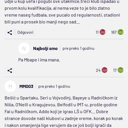
udje u kup uefa i pogubi sve utakmice,treci klub ispadao u
prvom kolu kvalifikacija, al nema veze to je bilo zlatno
vreme naseg fudbala, sve pucalo od regularnosti, stadioni
bili puni a prosek bio manji nego sad...
ion:minus
ion:p
Odgovori
11
167
N
Najbolji smo
pre preko 1 godinu
Pa Mbape i ima mana.
ion:minus
ion:p
24
17
M
MM003
pre preko 1 godinu
Bešić u Spartaku, Seri u Vojvodinj, Bayeye u Radničkom iz
Niša, O'Neill u Kragujevcu, Belfodil u IMT-u, prošle godine
Fai u Radničkom, Addo koji je igrao LŠ u OFK... Dobre
strance dovode naši klubovi u zadnje vreme, korak po korak
i nakon smanjenja lige verujem da ce još bolji igrači da