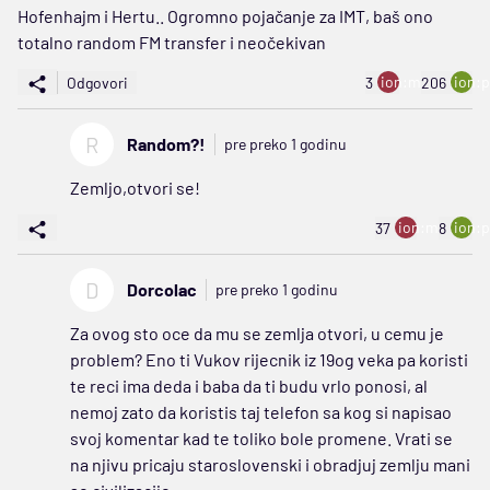
Hofenhajm i Hertu.. Ogromno pojačanje za IMT, baš ono
totalno random FM transfer i neočekivan
ion:minus
ion:p
Odgovori
3
206
R
Random?!
pre preko 1 godinu
Zemljo,otvori se!
ion:minus
ion:p
37
8
D
Dorcolac
pre preko 1 godinu
Za ovog sto oce da mu se zemlja otvori, u cemu je
problem? Eno ti Vukov rijecnik iz 19og veka pa koristi
te reci ima deda i baba da ti budu vrlo ponosi, al
nemoj zato da koristis taj telefon sa kog si napisao
svoj komentar kad te toliko bole promene. Vrati se
na njivu pricaju staroslovenski i obradjuj zemlju mani