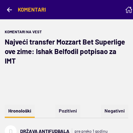
KOMENTARI
KOMENTARI NA VEST
Najveći transfer Mozzart Bet Superlige
ove zime: Ishak Belfodil potpisao za
IMT
Hronološki
Pozitivni
Negativni
D
DRŽAVA ANTIFUDBALA
pre preko 1 godinu