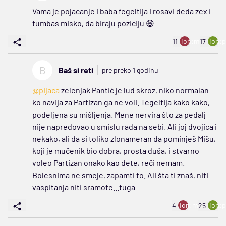
Vama je pojacanje i baba fegeltija i rosavi deda zex i
tumbas misko, da biraju poziciju 😆
ion:minus
ion:p
11
17
B
Baš si reti
pre preko 1 godinu
@pijaca
zelenjak Pantić je lud skroz, niko normalan
ko navija za Partizan ga ne voli. Tegeltija kako kako,
podeljena su mišljenja. Mene nervira što za pedalj
nije napredovao u smislu rada na sebi. Ali joj dvojica i
nekako, ali da si toliko zlonameran da pominješ Mišu,
koji je mučenik bio dobra, prosta duša, i stvarno
voleo Partizan onako kao dete, reči nemam.
Bolesnima ne smeje, zapamti to. Ali šta ti znaš, niti
vaspitanja niti sramote...tuga
ion:minus
ion:p
4
25