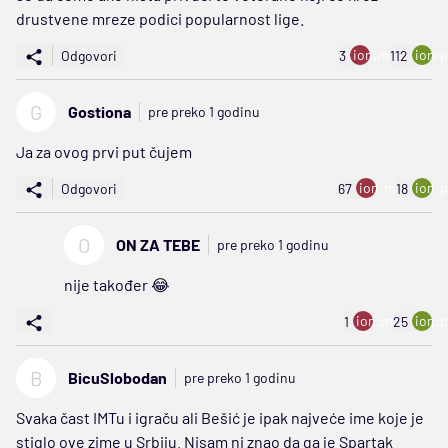
drustvene mreze podici popularnost lige.
ion:minus
ion:p
Odgovori
3
112
G
Gostiona
pre preko 1 godinu
Ja za ovog prvi put čujem
ion:minus
ion:p
Odgovori
67
18
O
ON ZA TEBE
pre preko 1 godinu
nije također 😂
ion:minus
ion:p
1
25
B
BicuSlobodan
pre preko 1 godinu
Svaka čast IMTu i igraču ali Bešić je ipak najveće ime koje je
stiglo ove zime u Srbiju. Nisam ni znao da ga je Spartak