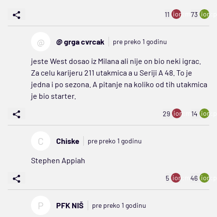
ion:minus
ion:p
11
73
@
@ grga cvrcak
pre preko 1 godinu
jeste West dosao iz Milana ali nije on bio neki igrac.
Za celu karijeru 211 utakmica a u Seriji A 48. To je
jedna i po sezona. A pitanje na koliko od tih utakmica
je bio starter.
ion:minus
ion:p
29
14
C
Chiske
pre preko 1 godinu
Stephen Appiah
ion:minus
ion:p
5
46
P
PFK NIŠ
pre preko 1 godinu