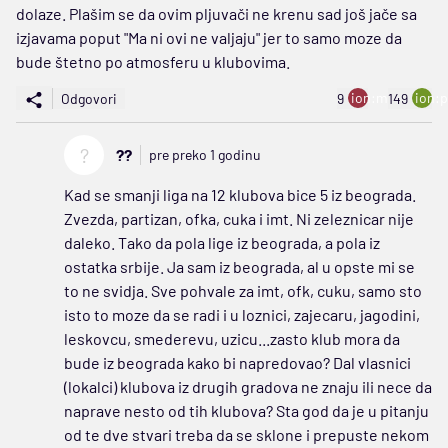
dolaze. Plašim se da ovim pljuvači ne krenu sad još jače sa
izjavama poput "Ma ni ovi ne valjaju" jer to samo moze da
bude štetno po atmosferu u klubovima.
ion:minus
ion:p
Odgovori
9
149
?
??
pre preko 1 godinu
Kad se smanji liga na 12 klubova bice 5 iz beograda.
Zvezda, partizan, ofka, cuka i imt. Ni zeleznicar nije
daleko. Tako da pola lige iz beograda, a pola iz
ostatka srbije. Ja sam iz beograda, al u opste mi se
to ne svidja. Sve pohvale za imt, ofk, cuku, samo sto
isto to moze da se radi i u loznici, zajecaru, jagodini,
leskovcu, smederevu, uzicu...zasto klub mora da
bude iz beograda kako bi napredovao? Dal vlasnici
(lokalci) klubova iz drugih gradova ne znaju ili nece da
naprave nesto od tih klubova? Sta god da je u pitanju
od te dve stvari treba da se sklone i prepuste nekom