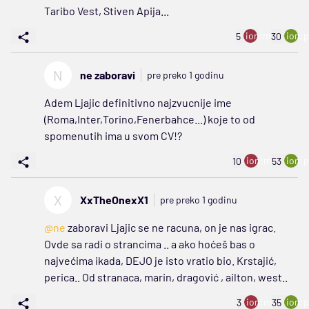
Taribo Vest, Stiven Apija...
ion:minus
ion:p
5
30
N
ne zaboravi
pre preko 1 godinu
Adem Ljajic definitivno najzvucnije ime
(Roma,Inter,Torino,Fenerbahce...) koje to od
spomenutih ima u svom CV!?
ion:minus
ion:p
10
53
X
XxTheOnexX1
pre preko 1 godinu
@ne
zaboravi Ljajic se ne racuna, on je nas igrac.
Ovde sa radi o strancima .. a ako hoćeš bas o
najvećima ikada, DEJO je isto vratio bio. Krstajić,
perica.. Od stranaca, marin, dragović , ailton, west..
ion:minus
ion:p
3
35