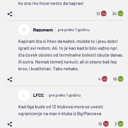
ko zna i ko hoce nesto da napravi
ion:minus
ion:p
13
34
R
Razumem
pre preko 1 godinu
Kapiram šta si hteo da kažeš, možda to i jesu dobri
igrači svi redom. Ali, to je kao kad bi bilo važno npr.
šta čovek oboleo od terminalne bolesti obuče danas,
ili sutra. Nemaš temelj na kući, ali si stavio baš lep
krov, i kvalitetan. Tako nekako.
ion:minus
ion:p
4
16
L
LFCC
pre preko 1 godinu
Kad liga bude od 12 klubova mora se uvesti
ogranicenje na max 4 kluba iz Bg/Panceva
ion:minus
ion:p
10
3