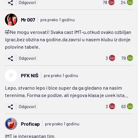
ion:minus
ion:p
Odgovori
78
24
Mr 007
pre preko 1 godinu
🤣Ne mogu verovati! Svaka cast IMT-u,otkud ovako ozbiljan
igrac,bez obzira na godine,da zavrsi u nasem klubu iz donje
polovine tabele.
ion:minus
ion:p
Odgovori
3
79
P
PFK NIŠ
pre preko 1 godinu
Lepo, stvarno lepo i bice super da ga gledano na nasim
terenima. Forma se podize, ali njegova klasa je uvek ista...
ion:minus
ion:p
Odgovori
3
63
Proficap
pre preko 1 godinu
IMT je interesantan tim.