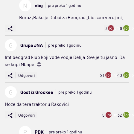
N
nbg
pre preko 1 godinu
Buraz ,Baku je Dubai za Beograd..bio sam veruj mi.
ion:minus
ion:p
0
9
G
Grupa JNA
pre preko 1 godinu
Imt beograd klub koji vode vodje Delija. Sve je tu jasno. Da
se kupi Mbape. 😊
ion:minus
ion:p
Odgovori
21
40
G
Gost iz Grockee
pre preko 1 godinu
Moze da tera traktor u Rakovici
ion:minus
ion:p
Odgovori
5
32
P
PDK
pre preko 1 godinu