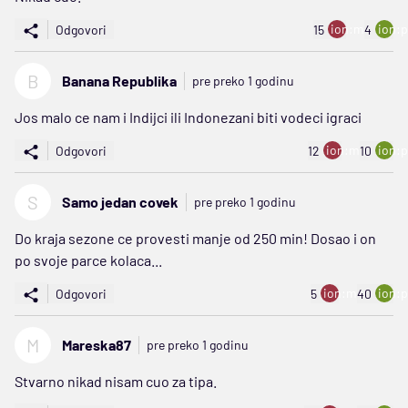
ion:minus
ion:p
Odgovori
15
4
B
Banana Republika
pre preko 1 godinu
Jos malo ce nam i Indijci ili Indonezani biti vodeci igraci
ion:minus
ion:p
Odgovori
12
10
S
Samo jedan covek
pre preko 1 godinu
Do kraja sezone ce provesti manje od 250 min! Dosao i on
po svoje parce kolaca...
ion:minus
ion:p
Odgovori
5
40
M
Mareska87
pre preko 1 godinu
Stvarno nikad nisam cuo za tipa.