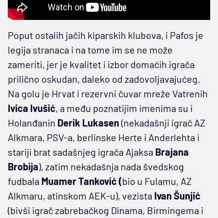
Poput ostalih jačih kiparskih klubova, i Pafos je
legija stranaca i na tome im se ne može
zameriti, jer je kvalitet i izbor domaćih igrača
prilično oskudan, daleko od zadovoljavajućeg.
Na golu je Hrvat i rezervni čuvar mreže Vatrenih
Ivica Ivušić
, a među poznatijim imenima su i
Holanđanin
Derik Lukasen
(nekadašnji igrač AZ
Alkmara, PSV-a, berlinske Herte i Anderlehta i
stariji brat sadašnjeg igrača Ajaksa
Brajana
Brobija
), zatim nekadašnja nada švedskog
fudbala
Muamer Tanković (
bio u Fulamu, AZ
Alkmaru, atinskom AEK-u), vezista
Ivan Šunjić
(bivši igrač zabrebačkog Dinama, Birmingema i