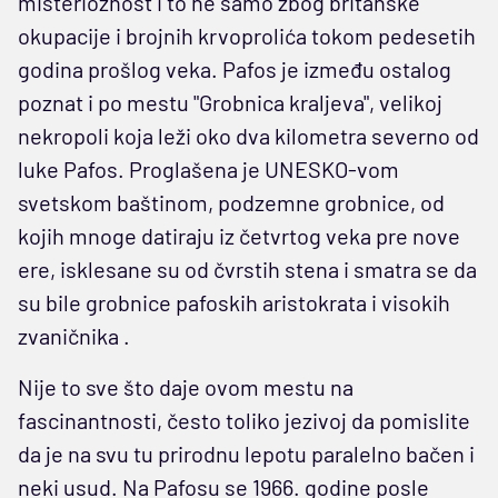
misterioznost i to ne samo zbog britanske
okupacije i brojnih krvoprolića tokom pedesetih
godina prošlog veka. Pafos je između ostalog
poznat i po mestu "Grobnica kraljeva",
velikoj
nekropoli koja leži oko dva kilometra severno od
luke Pafos. Proglašena je UNESKO-vom
svetskom baštinom, podzemne grobnice, od
kojih mnoge datiraju iz četvrtog veka pre nove
ere, isklesane su od čvrstih stena i smatra se da
su bile grobnice pafoskih aristokrata i visokih
zvaničnika .
Nije to sve što daje ovom mestu na
fascinantnosti, često toliko jezivoj da pomislite
da je na svu tu prirodnu lepotu paralelno bačen i
neki usud. Na Pafosu se 1966. godine posle