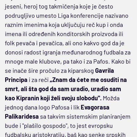
jeseni, heroj tog takmičenja koje je često
podrugljivo umesto Liga konferencije nazivano
raznim imenima koja uključuju reč kup i onda
imena ili određenih konditorskih proizvoda ili
folk pevača i pevačica, ali ono kakvo god da je
donosi radost igranja međunarodnog fudbala za
mnoge male klubove, pa tako i za Pafos. Kako bi
se inače šire pročulo za kiparskog
Gavrila
Principa
i za reči
„Znam da ćete me osuditi na
smrt, ali šta god da sam uradio, uradio sam
kao Kipranin koji želi svoju slobodu".
Možda
jednog dana logo Pafosa i lik
Evagorasa
Palikaridesa
sa takvim sistemskim planiranjem
bude i "plašilo gospodo", to jest evropsku
fudbalsku aristokratiju, baš kao senke srpskih