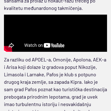
šansama za prolaz u nokaut-fazu trećeg po
kvalitetu međunardonog takmičenja.
Za razliku od APOEL-a, Omonije, Apolona, AEK-a
i Arisa koji dolaze iz gradova poput Nikozije,
Limasola i Larnake, Pafos je klub s potpuno
drugog kraja zemlje, sa zapada Kipra. Iako je
sam grad Pafos poznat kao turistička destinacija
prebogata prirodnim lepotama, grad je uvek
imao turbulentnu istoriju i nesvakidašnju