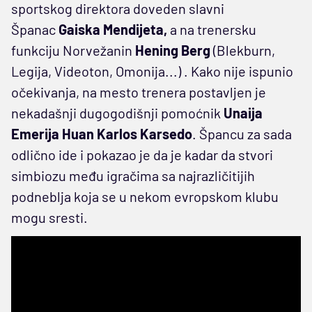
sportskog direktora doveden slavni
Španac
Gaiska Mendijeta,
a na trenersku
funkciju Norvežanin
Hening Berg
(Blekburn,
Legija, Videoton, Omonija...) . Kako nije ispunio
očekivanja, na mesto trenera postavljen je
nekadašnji dugogodišnji pomoćnik
Unaija
Emerija Huan Karlos Karsedo
. Špancu za sada
odlično ide i pokazao je da je kadar da stvori
simbiozu među igračima sa najrazličitijih
podneblja koja se u nekom evropskom klubu
mogu sresti.