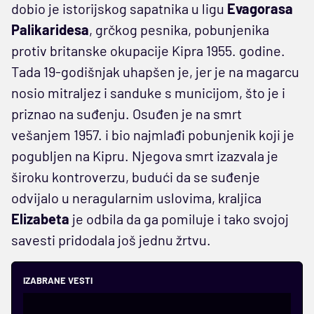
dobio je istorijskog sapatnika u ligu
Evagorasa
Palikaridesa
, grčkog pesnika, pobunjenika
protiv britanske okupacije Kipra 1955. godine.
Tada 19-godišnjak uhapšen je, jer je na magarcu
nosio mitraljez i sanduke s municijom, što je i
priznao na suđenju. Osuđen je na smrt
vešanjem 1957. i bio najmlađi pobunjenik koji je
pogubljen na Kipru. Njegova smrt izazvala je
široku kontroverzu, budući da se suđenje
odvijalo u neragularnim uslovima, kraljica
Elizabeta
je odbila da ga pomiluje i tako svojoj
savesti pridodala još jednu žrtvu.
IZABRANE VESTI