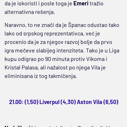
da je iskoristi i posle toga je
Emeri
tražio
alternativna rešenja.
Naravno, to ne znači da je Španac odustao tako
lako od srpskog reprezentativca, već je
procenio da je za njegov razvoj bolje da prvo
igra mečeve slabijeg intenziteta. Tako je u Liga
kupu odigrao po 90 minuta protiv Vikoma i
Kristal Palasa, ali nažalost po njega Vila je
eliminisana iz tog takmičenja.
21.00: (1,50) Liverpul (4,30) Aston Vila (6,50)