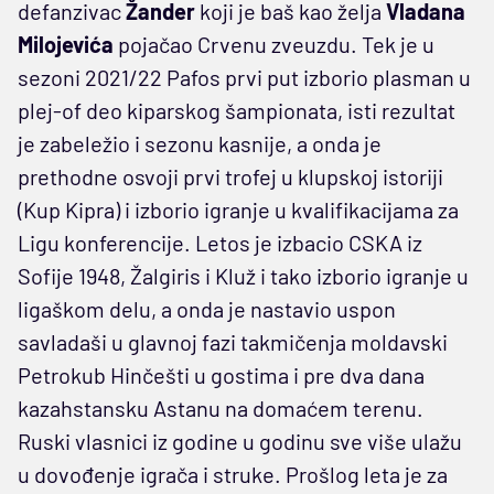
defanzivac
Žander
koji je baš kao želja
Vladana
Milojevića
pojačao Crvenu zveuzdu. Tek je u
sezoni 2021/22 Pafos prvi put izborio plasman u
plej-of deo kiparskog šampionata, isti rezultat
je zabeležio i sezonu kasnije, a onda je
prethodne osvoji prvi trofej u klupskoj istoriji
(Kup Kipra) i izborio igranje u kvalifikacijama za
Ligu konferencije. Letos je izbacio CSKA iz
Sofije 1948, Žalgiris i Kluž i tako izborio igranje u
ligaškom delu, a onda je nastavio uspon
savladaši u glavnoj fazi takmičenja moldavski
Petrokub Hinčešti u gostima i pre dva dana
kazahstansku Astanu na domaćem terenu.
Ruski vlasnici iz godine u godinu sve više ulažu
u dovođenje igrača i struke. Prošlog leta je za