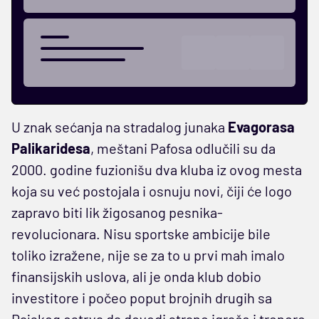
U znak sećanja na stradalog junaka
Evagorasa
Palikaridesa
, meštani Pafosa odlučili su da
2000. godine fuzionišu dva kluba iz ovog mesta
koja su već postojala i osnuju novi, čiji će logo
zapravo biti lik žigosanog pesnika-
revolucionara. Nisu sportske ambicije bile
toliko izražene, nije se za to u prvi mah imalo
finansijskih uslova, ali je onda klub dobio
investitore i počeo poput brojnih drugih sa
Rajskog ostrva da dovodi strane igrače i trenere