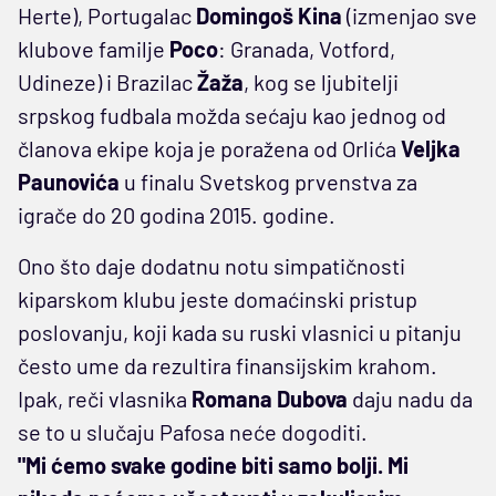
Herte), Portugalac
Domingoš Kina
(izmenjao sve
klubove familje
Poco
: Granada, Votford,
Udineze) i Brazilac
Žaža
, kog se ljubitelji
srpskog fudbala možda sećaju kao jednog od
članova ekipe koja je poražena od Orlića
Veljka
Paunovića
u finalu Svetskog prvenstva za
igrače do 20 godina 2015. godine.
Ono što daje dodatnu notu simpatičnosti
kiparskom klubu jeste domaćinski pristup
poslovanju, koji kada su ruski vlasnici u pitanju
često ume da rezultira finansijskim krahom.
Ipak, reči vlasnika
Romana Dubova
daju nadu da
se to u slučaju Pafosa neće dogoditi.
"Mi ćemo svake godine biti samo bolji. Mi