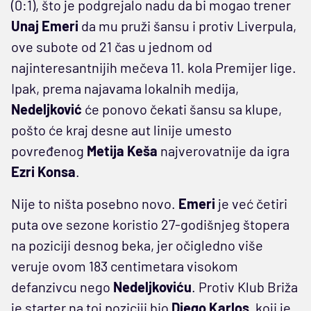
(0:1), što je podgrejalo nadu da bi mogao trener
Unaj Emeri
da mu pruži šansu i protiv Liverpula,
ove subote od 21 čas u jednom od
najinteresantnijih mečeva 11. kola Premijer lige.
Ipak, prema najavama lokalnih medija,
Nedeljković
će ponovo čekati šansu sa klupe,
pošto će kraj desne aut linije umesto
povređenog
Metija Keša
najverovatnije da igra
Ezri Konsa
.
Nije to ništa posebno novo.
Emeri
je već četiri
puta ove sezone koristio 27-godišnjeg štopera
na poziciji desnog beka, jer očigledno više
veruje ovom 183 centimetara visokom
defanzivcu nego
Nedeljkoviću
. Protiv Klub Briža
je starter na toj poziciji bio
Diego Karlos
, koji je