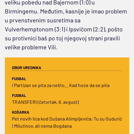
veliku pobedu nad Bajernom (1:0) u
Birmingemu. Međutim, kasnije je imao problem
u prvenstvenim susretima sa
Vulverhemptonom (3:1) i Ipsvičom (2:2), pošto
su protivnici baš po toj njegovoj strani pravili
velike probleme Vili.
IZBOR UREDNIKA
FUDBAL
I Partizan se pita za nešto... Kad hoće da se pita
FUDBAL
TRANSFERI (četvrtak, 6. avgust)
KOŠARKA
Pet novih lica kod Dušana Alimpijevića: Tu su Gudurić
i Milutinov, ali nema Bogdana