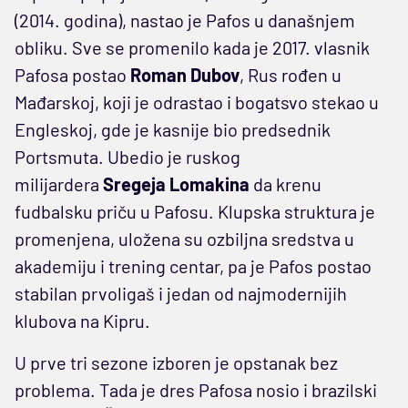
(2014. godina), nastao je Pafos u današnjem
obliku. Sve se promenilo kada je 2017. vlasnik
Pafosa postao
Roman
Dubov
, Rus rođen u
Mađarskoj, koji je odrastao i bogatsvo stekao u
Engleskoj, gde je kasnije bio predsednik
Portsmuta. Ubedio je ruskog
milijardera
Sregeja Lomakina
da krenu
fudbalsku priču u Pafosu. Klupska struktura je
promenjena, uložena su ozbiljna sredstva u
akademiju i trening centar, pa je Pafos postao
stabilan prvoligaš i jedan od najmodernijih
klubova na Kipru.
U prve tri sezone izboren je opstanak bez
problema. Tada je dres Pafosa nosio i brazilski