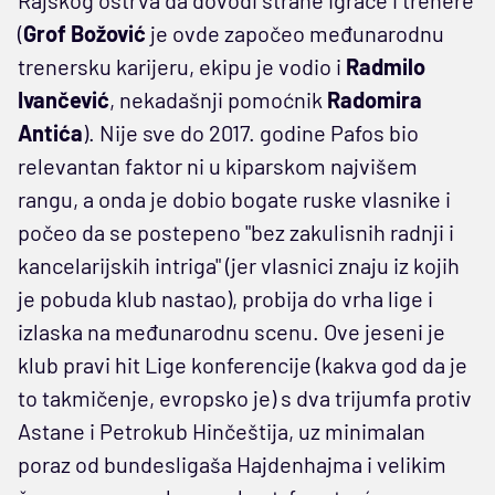
(
Grof Božović
je ovde započeo međunarodnu
trenersku karijeru, ekipu je vodio i
Radmilo
Ivančević
, nekadašnji pomoćnik
Radomira
Antića
). Nije sve do 2017. godine Pafos bio
relevantan faktor ni u kiparskom najvišem
rangu, a onda je dobio bogate ruske vlasnike i
počeo da se postepeno "bez zakulisnih radnji i
kancelarijskih intriga" (jer vlasnici znaju iz kojih
je pobuda klub nastao), probija do vrha lige i
izlaska na međunarodnu scenu. Ove jeseni je
klub pravi hit Lige konferencije (kakva god da je
to takmičenje, evropsko je) s dva trijumfa protiv
Astane i Petrokub Hinčeštija, uz minimalan
poraz od bundesligaša Hajdenhajma i velikim