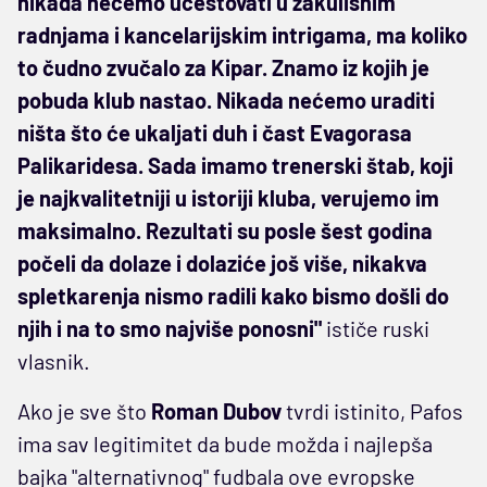
nikada nećemo učestovati u zakulisnim
radnjama i kancelarijskim intrigama, ma koliko
to čudno zvučalo za Kipar. Znamo iz kojih je
pobuda klub nastao. Nikada nećemo uraditi
ništa što će ukaljati duh i čast Evagorasa
Palikaridesa. Sada imamo trenerski štab, koji
je najkvalitetniji u istoriji kluba, verujemo im
maksimalno. Rezultati su posle šest godina
počeli da dolaze i dolaziće još više, nikakva
spletkarenja nismo radili kako bismo došli do
njih i na to smo najviše ponosni"
ističe ruski
vlasnik.
Ako je sve što
Roman Dubov
tvrdi istinito, Pafos
ima sav legitimitet da bude možda i najlepša
bajka "alternativnog" fudbala ove evropske