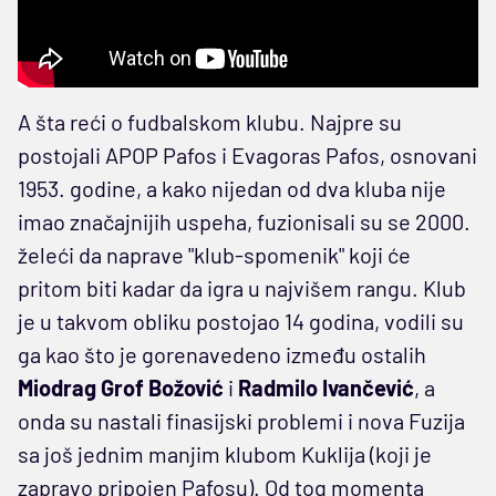
A šta reći o fudbalskom klubu. Najpre su
postojali APOP Pafos i Evagoras Pafos, osnovani
1953. godine, a kako nijedan od dva kluba nije
imao značajnijih uspeha, fuzionisali su se 2000.
želeći da naprave "klub-spomenik" koji će
pritom biti kadar da igra u najvišem rangu. Klub
je u takvom obliku postojao 14 godina, vodili su
ga kao što je gorenavedeno između ostalih
Miodrag Grof Božović
i
Radmilo Ivančević
, a
onda su nastali finasijski problemi i nova Fuzija
sa još jednim manjim klubom Kuklija (koji je
zapravo pripojen Pafosu). Od tog momenta