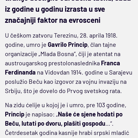
iz godine u godinu izrasta u sve
značajniji faktor na evrosceni
U češkom zatvoru Terezinu, 28. aprila 1918.
godine, umro je
Gavrilo Princip
, član tajne
organizacije „Mlada Bosna“, čiji je atentat na
austrougarskog prestolonaslednika
Franca
Ferdinanda
na Vidovdan 1914. godine u Sarajevu
poslužio Beču kao izgovor za vojnu invaziju na
Srbiju, što je dovelo do Prvog svetskog rata.
Na zidu ćelije u kojoj je i umro, pre 103 godine,
Princip
je napisao: „
Naše će sjene hodati po
Beču, lutati po dvoru, plašiti gospodu
…“.
Četrdesetak godina kasnije hrabi srpski mladić