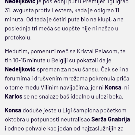
Nedeljković
je poslednji put u Premijer ligi igrao
31. avgusta protiv Lestera, kada je odigrao 11
minuta. Od tada je četiri puta bio na klupi, a na
poslednja tri meča se uopšte nije ni našao u
protokolu.
Međutim, pomenuti meč sa Kristal Palasom, te
tih 10-15 minuta u Belgiji su pokazali da je
Nedeljković
spreman za novu šansu. Čak se i na
forumima i drušvenim mrežama pokrenula priča
o tome među Vilinim navijačima, jer ni
Konsa
, ni
Karlos
se ne snalaze baš idealno u ulozi beka.
Konsa
doduše jeste u Ligi šampiona početkom
oktobra u potpunosti neutralisao
Serža Gnabrija
i odneo pohvale kao jedan od najzaslužnijih za