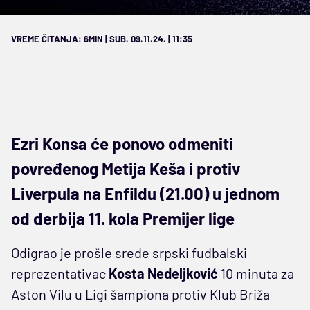
VREME ČITANJA: 6MIN | SUB. 09.11.24. | 11:35
Ezri Konsa će ponovo odmeniti
povređenog Metija Keša i protiv
Liverpula na Enfildu (21.00) u jednom
od derbija 11. kola Premijer lige
Odigrao je prošle srede srpski fudbalski
reprezentativac
Kosta Nedeljković
10 minuta za
Aston Vilu u Ligi šampiona protiv Klub Briža