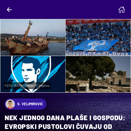
FOTO: ©AFP/Twitter FC Paphos
S. VELIMIROVIĆ
NEK JEDNOG DANA PLAŠE I GOSPODU:
EVROPSKI PUSTOLOVI ČUVAJU OD