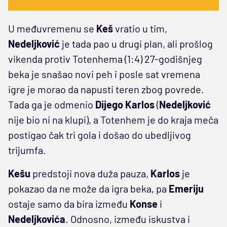
U međuvremenu se
Keš
vratio u tim,
Nedeljković
je tada pao u drugi plan, ali prošlog
vikenda protiv Totenhema (1:4) 27-godišnjeg
beka je snašao novi peh i posle sat vremena
igre je morao da napusti teren zbog povrede.
Tada ga je odmenio
Dijego Karlos
(
Nedeljković
nije bio ni na klupi), a Totenhem je do kraja meča
postigao čak tri gola i došao do ubedljivog
trijumfa.
Kešu
predstoji nova duža pauza,
Karlos
je
pokazao da ne može da igra beka, pa
Emeriju
ostaje samo da bira između
Konse
i
Nedeljkovića
. Odnosno, između iskustva i