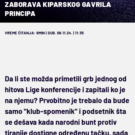
ZABORAVA KIPARSKOG GAVRILA
PRINCIPA
VREME ČITANJA: 6MIN | SUB. 09.11.24. | 11:35
Da li ste možda primetili grb jednog od
hitova Lige konferencije i zapitali ko je
na njemu? Prvobitno je trebalo da bude
samo "klub-spomenik" i podsetnik šta
se dešava kada narodni bunt protiv
tiranije dostigne određenu tačku, sada