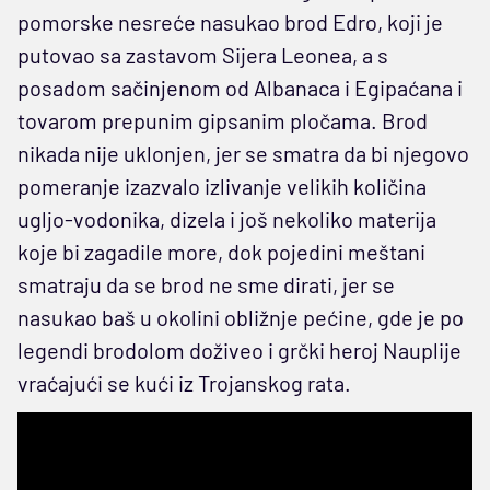
pomorske nesreće nasukao brod Edro, koji je
putovao sa zastavom Sijera Leonea, a s
posadom sačinjenom od Albanaca i Egipaćana i
tovarom prepunim gipsanim pločama. Brod
nikada nije uklonjen, jer se smatra da bi njegovo
pomeranje izazvalo izlivanje velikih količina
ugljo-vodonika, dizela i još nekoliko materija
koje bi zagadile more, dok pojedini meštani
smatraju da se brod ne sme dirati, jer se
nasukao baš u okolini obližnje pećine, gde je po
legendi brodolom doživeo i grčki heroj Nauplije
vraćajući se kući iz Trojanskog rata.