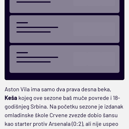
Aston Vila ima samo dva prava desna beka,
Keša
kojeg ove sezone baš muče povrede i 18-
godišnjeg Srbina. Na početku sezone je izdanak
omladinske škole Crvene zvezde dobio šansu
kao starter protiv Arsenala (0:2), ali nije uspeo