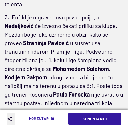
talenta.
Za Enfild je uigravao ovu prvu opciju, a
Nedeljković
će izvesno čekati priliku sa klupe.
Možda i bolje, ako uzmemo u obzir kako se
proveo
Strahinja Pavlović
u susretu sa
trenutnim liderom Premijer lige. Podsetimo,
štoper Milana je u 1. kolu Lige šampiona vodio
direktne okršaje sa
Mohamedom Salahom,
Kodijem Gakpom
i drugovima, a bio je među
najlošijima na terenu u porazu sa 3:1. Posle toga
ga trener Rosonera
Paulo Fonseka
nije uvrstio u
startnu postavu nijednom u naredna tri kola
Lige šampiona.
KOMENTARI 10
KOMENTARIŠI
Zato, možda je za mladog
Nedeljkovića
i