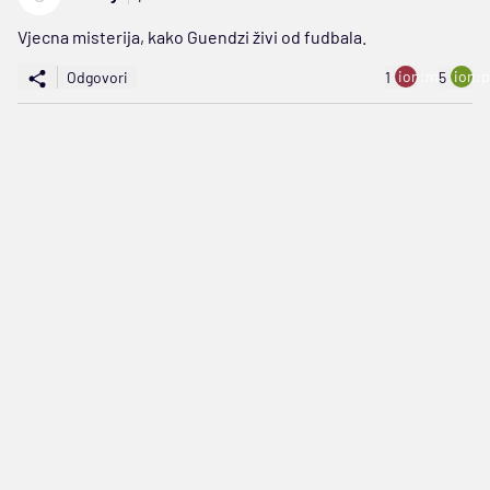
Vjecna misterija, kako Guendzi živi od fudbala.
ion:minus
ion:p
Odgovori
1
5