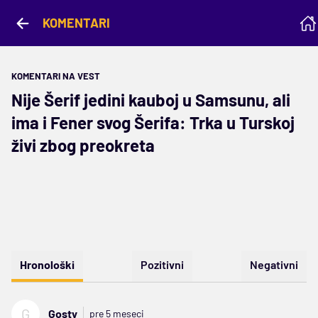
KOMENTARI
KOMENTARI NA VEST
Nije Šerif jedini kauboj u Samsunu, ali
ima i Fener svog Šerifa: Trka u Turskoj
živi zbog preokreta
Hronološki
Pozitivni
Negativni
G
Gosty
pre 5 meseci