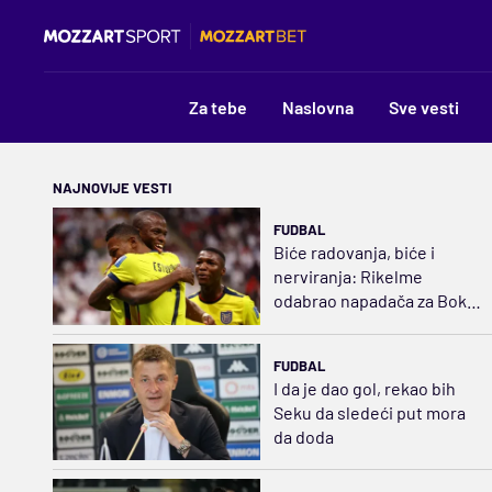
Za tebe
Naslovna
Sve vesti
NAJNOVIJE VESTI
FUDBAL
Biće radovanja, biće i
nerviranja: Rikelme
odabrao napadača za Boku
i razbuktao požar strasti
FUDBAL
I da je dao gol, rekao bih
Seku da sledeći put mora
da doda