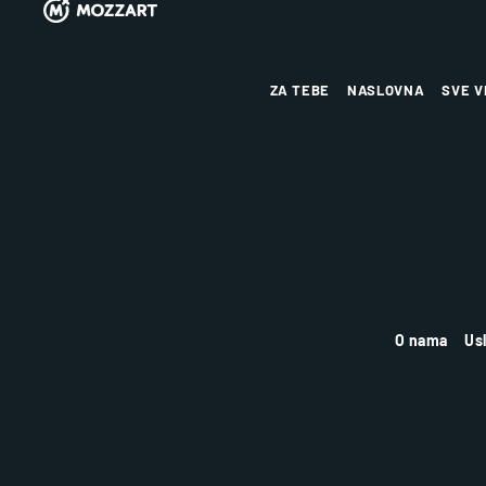
ZA TEBE
NASLOVNA
SVE V
O nama
Us