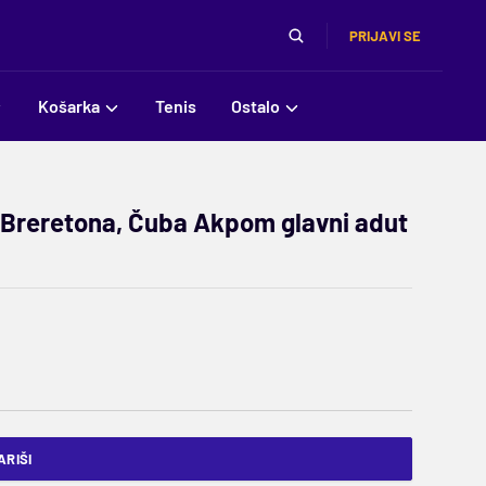
PRIJAVI SE
Košarka
Tenis
Ostalo
z Breretona, Čuba Akpom glavni adut
RIŠI