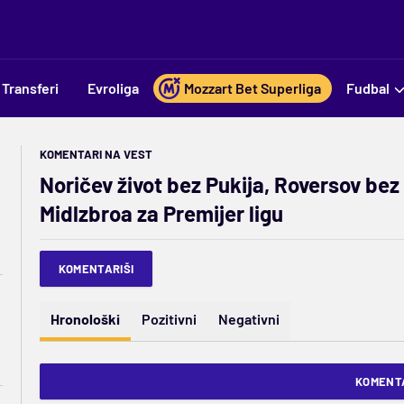
Transferi
Evroliga
Mozzart Bet Superliga
Fudbal
KOMENTARI NA VEST
Noričev život bez Pukija, Roversov be
Midlzbroa za Premijer ligu
KOMENTARIŠI
Hronološki
Pozitivni
Negativni
KOMENTA