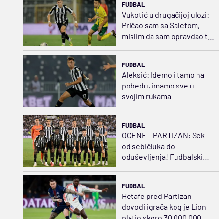
FUDBAL
Vukotić u drugačijoj ulozi:
Pričao sam sa Saletom,
mislim da sam opravdao tu
poziciju
FUDBAL
Aleksić: Idemo i tamo na
pobedu, imamo sve u
svojim rukama
FUDBAL
OCENE – PARTIZAN: Sek
od sebičluka do
oduševljenja! Fudbalski
švrća Kostić
FUDBAL
Hetafe pred Partizan
dovodi igrača kog je Lion
platio skoro 30.000.000