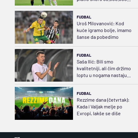
evra
FUDBAL
Uroš Milovanović: Kod
kuće igramo bolje, imamo
šanse da pobedimo
FUDBAL
Saša Ilić: Bili smo
kvalitetniji, ali čim držimo
loptu u nogama nastaju
problemi
FUDBAL
Rezzime dana (četvrtak):
Kada i Valjak melje po
Evropi, lakše se diše