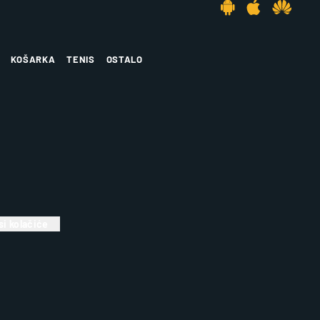
KOŠARKA
TENIS
OSTALO
i kolačiće