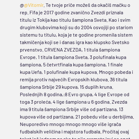
@
@Vitomir
. Te tvoje priče možeš da okačiš mačku o
rep. Fifa je 2017 godine zvanično Zvezdi priznala
titulu iz Tokija kao titulu šampiona Sveta. Kao i svim
drugim klubovima koji su do 2004 osvojiji po stariom
sistemu tu titulu, koja je te godine promenila sistem
takmičenja koji se i danas igra kao klupsko Svetsko
prvenstvo. CRVENA ZVEZDA, 1 titula šampiona
Evrope, 1 titula šampiona Sveta, 3 polufinala kupa
šampiona, 5 četvrtfinala kupa šampiona, 1 finale
kupa Uefa, 1 polufinale kupa kupova. Mnogo pobeda i
remija protiv najvećih Evropskih klubova. 36 titula
šampiona Srbije 29 kupova, 15 duplih kruna.
Poslednjih 8 godina,:8 Evro grupa, 4 lige Evrope od
toga 3 proleća, 4 lige šampiona u 6 godina. Zvezda
ima 9 titula šampiona Srbije više od partizana, 13
kupova više od partizana, 21 pobedu više u derbijima.
Neuporedivo mnogo mnogo mnogo više igrača
fudbalskih veličina i majstora fudbala. Pročitaj ovaj
tekst još jednom pa ako te nije sramota javi se opet,