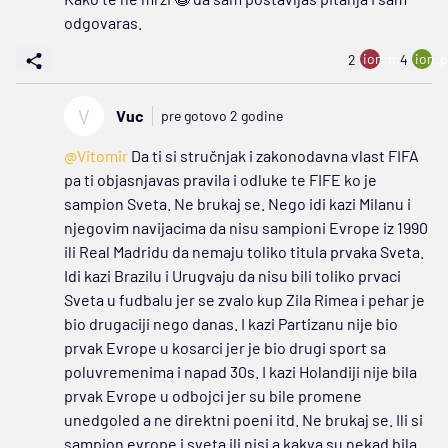
odgovaras.
ion:minus
ion:p
2
4
V
Vuc
pre gotovo 2 godine
@Vitomir
Da ti si stručnjak i zakonodavna vlast FIFA
pa ti objasnjavas pravila i odluke te FIFE ko je
sampion Sveta. Ne brukaj se. Nego idi kazi Milanu i
njegovim navijacima da nisu sampioni Evrope iz 1990
ili Real Madridu da nemaju toliko titula prvaka Sveta.
Idi kazi Brazilu i Urugvaju da nisu bili toliko prvaci
Sveta u fudbalu jer se zvalo kup Zila Rimea i pehar je
bio drugaciji nego danas. I kazi Partizanu nije bio
prvak Evrope u kosarci jer je bio drugi sport sa
poluvremenima i napad 30s. I kazi Holandiji nije bila
prvak Evrope u odbojci jer su bile promene
unedgoled a ne direktni poeni itd. Ne brukaj se. Ili si
sampion evrope i sveta ili nisi a kakva su nekad bila