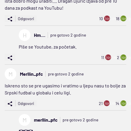
ista dobro mogu uraditi.... Dragan Djuric izjava od pre 10
dana za podkast na YouTubu!
ion:minus
ion:p
Odgovori
10
18
H
Hm....
pre gotovo 2 godine
Piše se Youtube, za početak.
ion:minus
ion:p
11
2
M
Merllin_pfc
pre gotovo 2 godine
Iskreno sto se pre ugasimo i vratimo u ljepu nasu to bolje za
Srpski fudbal u globalu i celu ligi.
ion:minus
ion:p
Odgovori
21
14
M
merllin_pfc
pre gotovo 2 godine