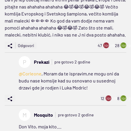
pitajte nas ahahaha ahahaha 😂🤣😂🤣😂🤣😂🤣 Večito
komšija Evropskog i Svetskog šampiona, večito komšija
mali malecki 🤏🤏🤏🤏 Ko god da vam dodje nema vam
pomoći ahahaha ahahaha 😂🤣😂🤣 Zato što ste mali,
malecki, nebitni klubić, i niko vas ne J ni dva posto ahahaha.
ion:minus
ion:p
Odgovori
47
28
P
Prekazi
pre gotovo 2 godine
@Corleone
, Moram da te ispravim,ne mogu oni da
budu nase komsije kad su osnovano u susednoj
drzavi gde je rodjen i Luka Modric!
ion:minus
ion:p
12
8
M
Mosquito
pre gotovo 2 godine
Don Vito, moja kito....