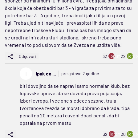
sponzor od minimum 10 miliona evra. Treba jaka omladinska
škola koja će obezbediti bar 3 - 4 igrača za prvi tim a za to su
potrebne bar 3 - 4 godine. Treba imati jaku filijalu u prvoj
ligi. Treba ujediniti navijače i prevaspitati ih da ne prave
nepotrebne troškove klubu. Treba baš baš mnogo stvari da
se uradi na infrastrukturi stadiona. Iskreno treba puno
vremena i to pod uslovom da se Zvezda ne uzdiže više!
ion:minus
ion:p
Odgovori
32
22
I
Ipak ce ...
pre gotovo 2 godine
biti dovoljno da se napravi samo normalan klub, bez
lopovske uprave, da se dovedu prava pojacanja,
izbori evropa, i vec one sledece sezone, trula
tvorzanova zvezda ce morati dobrano da krade, tipa
penali na 20 metara i cuveni Boaci penali, da bi
opstala na prvom mestu
ion:minus
ion:p
32
30