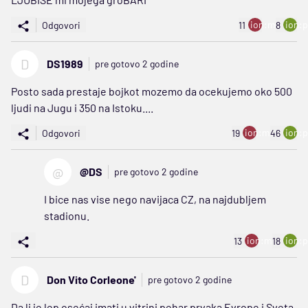
ion:minus
ion:p
Odgovori
11
8
D
DS1989
pre gotovo 2 godine
Posto sada prestaje bojkot mozemo da ocekujemo oko 500
ljudi na Jugu i 350 na Istoku....
ion:minus
ion:p
Odgovori
19
46
@
@DS
pre gotovo 2 godine
I bice nas vise nego navijaca CZ, na najdubljem
stadionu.
ion:minus
ion:p
13
18
D
Don Vito Corleone'
pre gotovo 2 godine
Da li je lep osećaj imati u vitrini pehar prvaka Evrope i Sveta,