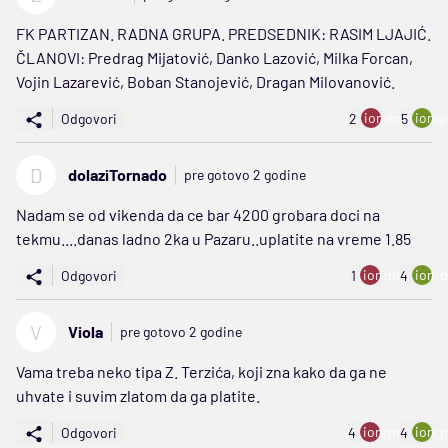
FK PARTIZAN. RADNA GRUPA. PREDSEDNIK: RASIM LJAJIĆ.
ČLANOVI: Predrag Mijatović, Danko Lazović, Milka Forcan,
Vojin Lazarević, Boban Stanojević, Dragan Milovanović.
ion:minus
ion:p
Odgovori
2
5
D
dolaziTornado
pre gotovo 2 godine
Nadam se od vikenda da ce bar 4200 grobara doci na
tekmu....danas ladno 2ka u Pazaru..uplatite na vreme 1.85
ion:minus
ion:p
Odgovori
1
4
V
Viola
pre gotovo 2 godine
Vama treba neko tipa Z. Terzića, koji zna kako da ga ne
uhvate i suvim zlatom da ga platite.
ion:minus
ion:p
Odgovori
4
4