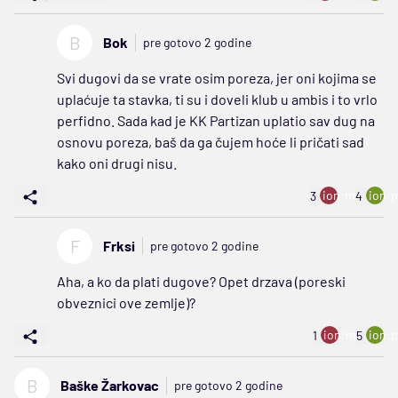
B
Bok
pre gotovo 2 godine
Svi dugovi da se vrate osim poreza, jer oni kojima se
uplaćuje ta stavka, ti su i doveli klub u ambis i to vrlo
perfidno. Sada kad je KK Partizan uplatio sav dug na
osnovu poreza, baš da ga čujem hoće li pričati sad
kako oni drugi nisu.
ion:minus
ion:p
3
4
F
Frksi
pre gotovo 2 godine
Aha, a ko da plati dugove? Opet drzava (poreski
obveznici ove zemlje)?
ion:minus
ion:p
1
5
B
Baške Žarkovac
pre gotovo 2 godine