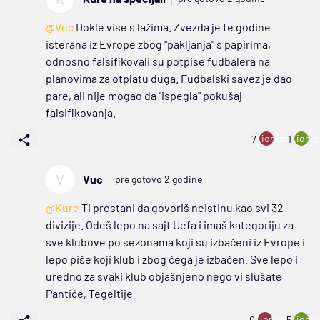
@Vuc
Dokle vise s lažima. Zvezda je te godine
isterana iz Evrope zbog "pakljanja" s papirima,
odnosno falsifikovali su potpise fudbalera na
planovima za otplatu duga. Fudbalski savez je dao
pare, ali nije mogao da "ispegla" pokušaj
falsifikovanja.
ion:minus
ion:p
7
1
V
Vuc
pre gotovo 2 godine
@Kure
Ti prestani da govoriš neistinu kao svi 32
divizije. Odeš lepo na sajt Uefa i imaš kategoriju za
sve klubove po sezonama koji su izbačeni iz Evrope i
lepo piše koji klub i zbog čega je izbačen. Sve lepo i
uredno za svaki klub objašnjeno nego vi slušate
Pantiće, Tegeltije
ion:minus
ion:p
0
5