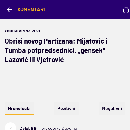
KOMENTARI
KOMENTARI NA VEST
Obrisi novog Partizana: Mijatović i
Tumba potpredsednici, „gensek“
Lazović ili Vjetrović
Hronološki
Pozitivni
Negativni
Z
Zvlat BG
pre gotovo 2 godine