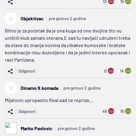
ion:minus
ion:p
12
15
O
Objektivac
pre gotovo 2 godine
Bitno je za početak da je ona kuga od one dvojice što su
uništili klub zamalo oterana.E sad tu navijači udruženi treba
da stave do znanja novima da nikakve kumovske i bratske
kombinacije nisu dozvoljene i da je jedini interes oporavak i
rast Partizana.
ion:minus
ion:p
Odgovori
0
14
D
Dinamo 9.komada
pre gotovo 2 godine
Mijatovic upropastio Real,sad ce repriza...
ion:minus
ion:p
Odgovori
46
15
Marko Pavlovic
pre gotovo 2 godine