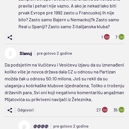
pravila i pehari nije vazno. A ako je nekad lako biti
prvak Evrope pre 1992 zasto u Francuskoj ih nije
bilo? Zasto samo Bajern u Nemackoj?k Zasto samo
Real u Spaniji? Zasto samo 3 italijanska kluba?
ion:minus
ion:p
1
7
S
Slavuj
pre gotovo 2 godine
Da podsjetim na Vučićevu i Vesićevu izjavu da su iznenađeni
koliko više je novca država dala CZ u odnosu na Partizan
možda čak u odnosu 50:10 milona. Još su rekli da su
ulaganja u košrkaške klubove izjednačena. Toliko o trošenju
državnih para. Svi oni koji negativno komentarišu angažman
Mijatovića su prikriveni navijači iz Železnika.
ion:minus
ion:p
Odgovori
27
35
@
@@@@
pre gotovo 2 godine