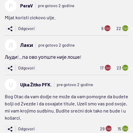
P
PeraV
pre gotovo 2 godine
Mijat koristi cickovo ulje.
ion:minus
ion:p
Odgovori
9
22
Л
Лаки
pre gotovo 2 godine
Људи!...па ово уопште није лоше!
ion:minus
ion:p
Odgovori
17
23
U
Ujka Žitko PFK.
pre gotovo 2 godine
Bog Otac da vam dodje ne može da vam pomogne da budete
bolji od Zvezde i da osvajate titule. Uzeli smo vas pod svoje,
mi vam krojimo sudbinu. Budite srećni dok tako ne bude i u
košarci.
ion:minus
ion:p
Odgovori
29
15