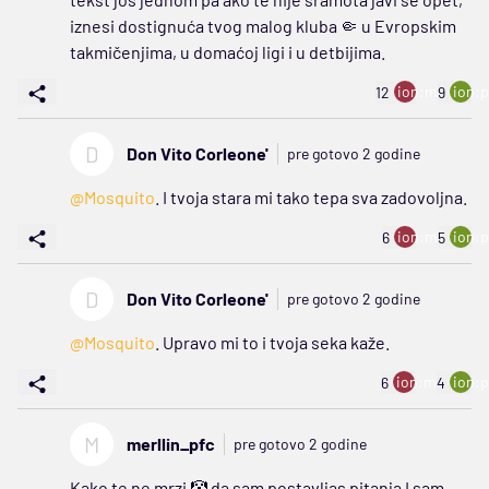
iznesi dostignuća tvog malog kluba 🤏 u Evropskim
takmičenjima, u domaćoj ligi i u detbijima.
ion:minus
ion:p
12
9
D
Don Vito Corleone'
pre gotovo 2 godine
@Mosquito
. I tvoja stara mi tako tepa sva zadovoljna.
ion:minus
ion:p
6
5
D
Don Vito Corleone'
pre gotovo 2 godine
@Mosquito
. Upravo mi to i tvoja seka kaže.
ion:minus
ion:p
6
4
M
merllin_pfc
pre gotovo 2 godine
Kako te ne mrzi 🤡 da sam postavljas pitanja I sam