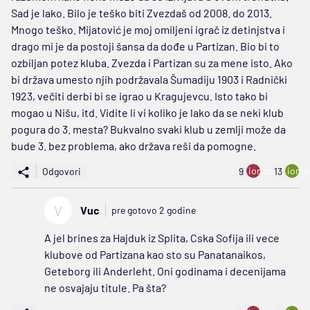
Sad je lako. Bilo je teško biti Zvezdaš od 2008. do 2013.
Mnogo teško. Mijatović je moj omiljeni igrač iz detinjstva i
drago mi je da postoji šansa da dođe u Partizan. Bio bi to
ozbiljan potez kluba. Zvezda i Partizan su za mene isto. Ako
bi država umesto njih podržavala Šumadiju 1903 i Radnički
1923, večiti derbi bi se igrao u Kragujevcu. Isto tako bi
mogao u Nišu, itd. Vidite li vi koliko je lako da se neki klub
pogura do 3. mesta? Bukvalno svaki klub u zemlji može da
bude 3. bez problema, ako država reši da pomogne.
ion:minus
ion:p
Odgovori
9
13
V
Vuc
pre gotovo 2 godine
A jel brines za Hajduk iz Splita, Cska Sofija ili vece
klubove od Partizana kao sto su Panatanaikos,
Geteborg ili Anderleht. Oni godinama i decenijama
ne osvajaju titule. Pa šta?