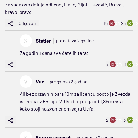
Za sada ovo deluje odlično. Ljajić, Mijat i Lazović. Bravo ,
bravo, bravo......
ion:minus
ion:p
Odgovori
15
25
S
Statler
pre gotovo 2 godine
Za godinu dana sve ćete ih terati....
ion:minus
ion:p
7
16
V
Vuc
pre gotovo 2 godine
Ali bez drzavnih para 10m za licencu posto je Zvezda
isterana iz Evrope 2014 zbog duga od 1.89m evra
kako stoji na zvanicnom sajtu Uefa.
ion:minus
ion:p
2
13
K
Kure na specijali
pre gotovo 2 godine