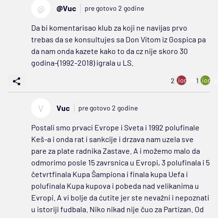
@
@Vuc
pre gotovo 2 godine
Da bi komentarisao klub za koji ne navijas prvo
trebas da se konsultujes sa Don Vitom iz Gospica pa
da nam onda kazete kako to da cz nije skoro 30
godina-(1992-2018) igrala u LS.
ion:minus
ion:p
2
1
V
Vuc
pre gotovo 2 godine
Postali smo prvaci Evrope i Sveta i 1992 polufinale
Keš-a i onda rat i sankcije i drzava nam uzela sve
pare za plate radnika Zastave. A i možemo malo da
odmorimo posle 15 zavrsnica u Evropi, 3 polufinala i 5
četvrtfinala Kupa Šampiona i finala kupa Uefa i
polufinala Kupa kupova i pobeda nad velikanima u
Evropi. A vi bolje da ćutite jer ste nevažni i nepoznati
u istoriji fudbala. Niko nikad nije čuo za Partizan. Od