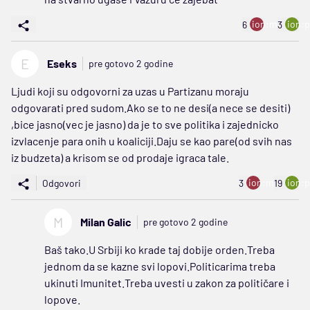
ion:minus
ion:p
6
3
E
Eseks
pre gotovo 2 godine
Ljudi koji su odgovorni za uzas u Partizanu moraju
odgovarati pred sudom.Ako se to ne desi(a nece se desiti)
,bice jasno(vec je jasno) da je to sve politika i zajednicko
izvlacenje para onih u koaliciji.Daju se kao pare(od svih nas
iz budzeta) a krisom se od prodaje igraca tale.
ion:minus
ion:p
Odgovori
3
19
M
Milan Galic
pre gotovo 2 godine
Baš tako.U Srbiji ko krade taj dobije orden.Treba
jednom da se kazne svi lopovi.Politicarima treba
ukinuti Imunitet.Treba uvesti u zakon za političare i
lopove.