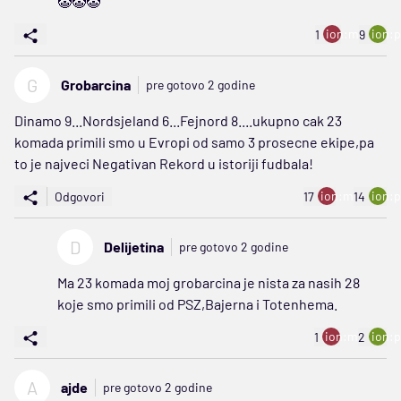
🤡🤡🤡
ion:minus
ion:p
1
9
G
Grobarcina
pre gotovo 2 godine
Dinamo 9...Nordsjeland 6...Fejnord 8....ukupno cak 23
komada primili smo u Evropi od samo 3 prosecne ekipe,pa
to je najveci Negativan Rekord u istoriji fudbala!
ion:minus
ion:p
Odgovori
17
14
D
Delijetina
pre gotovo 2 godine
Ma 23 komada moj grobarcina je nista za nasih 28
koje smo primili od PSZ,Bajerna i Totenhema.
ion:minus
ion:p
1
2
A
ajde
pre gotovo 2 godine