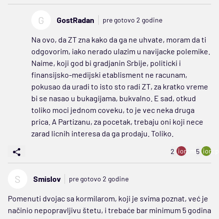
G
GostRadan
pre gotovo 2 godine
Na ovo, da ZT zna kako da ga ne uhvate, moram da ti
odgovorim, iako nerado ulazim u navijacke polemike.
Naime, koji god bi gradjanin Srbije, politicki i
finansijsko-medijski etablisment ne racunam,
pokusao da uradi to isto sto radi ZT, za kratko vreme
bi se nasao u bukagijama, bukvalno. E sad, otkud
toliko moci jednom coveku, to je vec neka druga
prica. A Partizanu, za pocetak, trebaju oni koji nece
zarad licnih interesa da ga prodaju. Toliko.
ion:minus
ion:p
2
5
S
Smislov
pre gotovo 2 godine
Pomenuti dvojac sa kormilarom, koji je svima poznat, već je
načinio nepopravljivu štetu, i trebaće bar minimum 5 godina