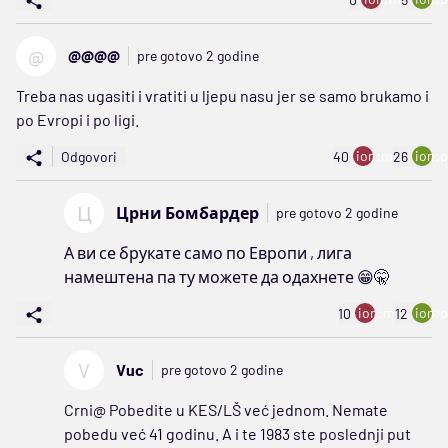
@
@@@@
pre gotovo 2 godine
Treba nas ugasiti i vratiti u ljepu nasu jer se samo brukamo i
po Evropi i po ligi.
ion:minus
ion:p
Odgovori
40
26
Ц
Црни Бомбардер
pre gotovo 2 godine
А ви се брукате само по Европи , лига
намештена па ту можете да одахнете 😁🤫
ion:minus
ion:p
10
12
V
Vuc
pre gotovo 2 godine
Crni@ Pobedite u KES/LŠ već jednom. Nemate
pobedu već 41 godinu. A i te 1983 ste poslednji put