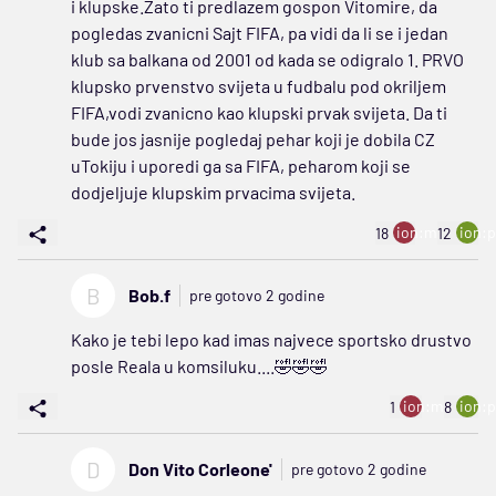
i klupske.Zato ti predlazem gospon Vitomire, da
pogledas zvanicni Sajt FIFA, pa vidi da li se i jedan
klub sa balkana od 2001 od kada se odigralo 1. PRVO
klupsko prvenstvo svijeta u fudbalu pod okriljem
FIFA,vodi zvanicno kao klupski prvak svijeta. Da ti
bude jos jasnije pogledaj pehar koji je dobila CZ
uTokiju i uporedi ga sa FIFA, peharom koji se
dodjeljuje klupskim prvacima svijeta.
ion:minus
ion:p
18
12
B
Bob.f
pre gotovo 2 godine
Kako je tebi lepo kad imas najvece sportsko drustvo
posle Reala u komsiluku....🤣🤣🤣
ion:minus
ion:p
1
8
D
Don Vito Corleone'
pre gotovo 2 godine