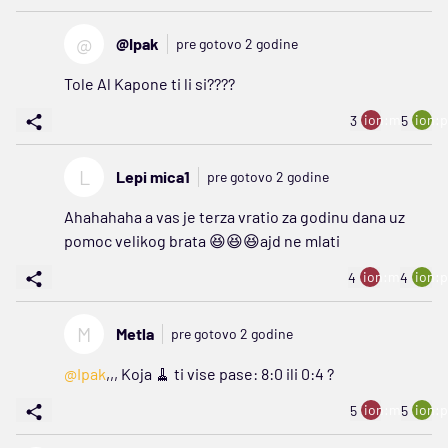
@
@Ipak
pre gotovo 2 godine
Tole Al Kapone ti li si????
ion:minus
ion:p
3
5
L
Lepi mica1
pre gotovo 2 godine
Ahahahaha a vas je terza vratio za godinu dana uz
pomoc velikog brata 😆😆😆ajd ne mlati
ion:minus
ion:p
4
4
M
Metla
pre gotovo 2 godine
@Ipak
,,, Koja 🧹 ti vise pase: 8:0 ili 0:4 ?
ion:minus
ion:p
5
5