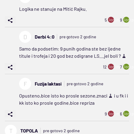
Logika ne stanuje na Mitić Rajku.
ion:minus
ion:p
5
9
D
Derbi 4:0
pre gotovo 2 godine
Samo da podsetim: 9 punih godina ste bez ijedne
titule i trofeja i 20 god bez odigrane LS....jel boli ? 🧹
ion:minus
ion:p
12
7
F
Fuzija laktasi
pre gotovo 2 godine
Opusteno,bice isto ko prosle sezone,znaci 🧹 i u fk i i
kk isto ko prosle godine,bice repriza
ion:minus
ion:p
9
6
T
TOPOLA
pre gotovo 2 godine