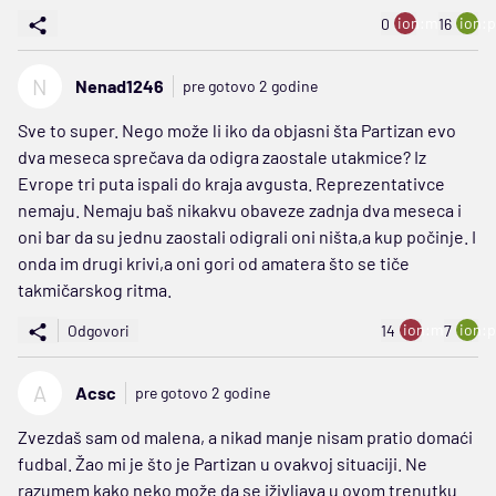
ion:minus
ion:p
0
16
N
Nenad1246
pre gotovo 2 godine
Sve to super. Nego može li iko da objasni šta Partizan evo
dva meseca sprečava da odigra zaostale utakmice? Iz
Evrope tri puta ispali do kraja avgusta. Reprezentativce
nemaju. Nemaju baš nikakvu obaveze zadnja dva meseca i
oni bar da su jednu zaostali odigrali oni ništa,a kup počinje. I
onda im drugi krivi,a oni gori od amatera što se tiče
takmičarskog ritma.
ion:minus
ion:p
Odgovori
14
7
A
Acsc
pre gotovo 2 godine
Zvezdaš sam od malena, a nikad manje nisam pratio domaći
fudbal. Žao mi je što je Partizan u ovakvoj situaciji. Ne
razumem kako neko može da se iživljava u ovom trenutku.