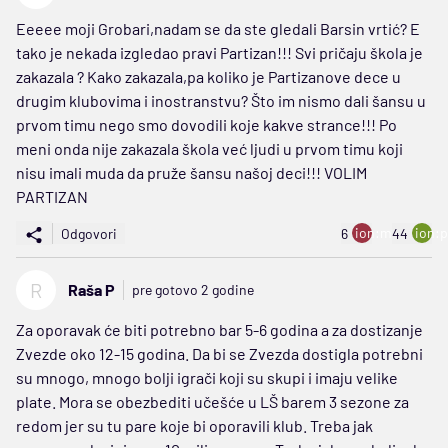
Eeeee moji Grobari,nadam se da ste gledali Barsin vrtić? E
tako je nekada izgledao pravi Partizan!!! Svi pričaju škola je
zakazala ? Kako zakazala,pa koliko je Partizanove dece u
drugim klubovima i inostranstvu? Što im nismo dali šansu u
prvom timu nego smo dovodili koje kakve strance!!! Po
meni onda nije zakazala škola već ljudi u prvom timu koji
nisu imali muda da pruže šansu našoj deci!!! VOLIM
PARTIZAN
ion:minus
ion:p
Odgovori
6
44
R
Raša P
pre gotovo 2 godine
Za oporavak će biti potrebno bar 5-6 godina a za dostizanje
Zvezde oko 12-15 godina. Da bi se Zvezda dostigla potrebni
su mnogo, mnogo bolji igrači koji su skupi i imaju velike
plate. Mora se obezbediti učešće u LŠ barem 3 sezone za
redom jer su tu pare koje bi oporavili klub. Treba jak