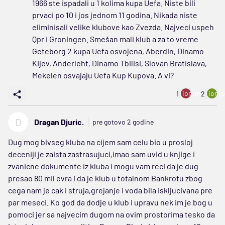
1966 ste ispadali u 1 kolima kupa Uefa. Niste bili
prvaci po 10 i jos jednom 11 godina. Nikada niste
eliminisali velike klubove kao Zvezda. Najveci uspeh
Qpr i Groningen. Smešan mali klub a za to vreme
Geteborg 2 kupa Uefa osvojena, Aberdin, Dinamo
Kijev, Anderleht, Dinamo Tbilisi, Slovan Bratislava,
Mekelen osvajaju Uefa Kup Kupova. A vi?
ion:minus
ion:p
1
2
D
Dragan Djuric.
pre gotovo 2 godine
Dug mog bivseg kluba na cijem sam celu bio u prosloj
deceniji je zaista zastrasujuci,imao sam uvid u knjige i
zvanicne dokumente iz kluba i mogu vam reci da je dug
presao 80 mil evra i da je klub u totalnom Bankrotu zbog
cega nam je cak i struja,grejanje i voda bila iskljucivana pre
par meseci. Ko god da dodje u klub i upravu nek im je bog u
pomoci jer sa najvecim dugom na ovim prostorima tesko da