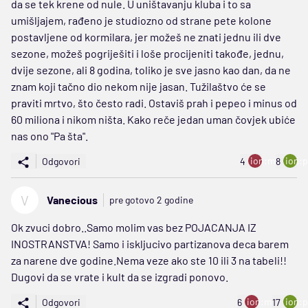
da se tek krene od nule. U uništavanju kluba i to sa
umišljajem, rađeno je studiozno od strane pete kolone
postavljene od kormilara, jer možeš ne znati jednu ili dve
sezone, možeš pogriješiti i loše procijeniti takođe, jednu,
dvije sezone, ali 8 godina, toliko je sve jasno kao dan, da ne
znam koji tačno dio nekom nije jasan. Tužilaštvo će se
praviti mrtvo, što često radi. Ostaviš prah i pepeo i minus od
60 miliona i nikom ništa. Kako reče jedan uman čovjek ubiće
nas ono "Pa šta".
ion:minus
ion:p
Odgovori
4
8
V
Vanecious
pre gotovo 2 godine
Ok zvuci dobro..Samo molim vas bez POJACANJA IZ
INOSTRANSTVA! Samo i iskljucivo partizanova deca barem
za narene dve godine.Nema veze ako ste 10 ili 3 na tabeli!!
Dugovi da se vrate i kult da se izgradi ponovo.
ion:minus
ion:p
Odgovori
6
17