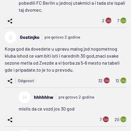
pobedili FC Berlin u jednoj utakmici a i tada ste ispali
taj dvomec.
ion:minus
ion:p
2
7
G
Gostinjko
pre gotovo 2 godine
Koga god da dovedete u upravu malog jsd nogometnog
kluba ishod ce vam biti isti i narednih 30 god,znaci svake
sezone metla od Zvezde a vi borba za 5-6 mesto na tabeli
gde i pripadate,to je to u prevodu.
ion:minus
ion:p
Odgovori
32
12
H
hhhhhhw
pre gotovo 2 godine
mislis da ce vozd jos 30 god
ion:minus
ion:p
7
20