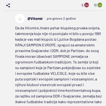
ion:minus
ion:p
5
13
@
@Vitomir
pre gotovo 2 godine
Da da Vitomire,Imate pehar klupskog prvaka svijeta,
takmicenja koje nije ni postojalo ni bilo u povoju 1991
kada je vas mali klupcic iz Ljutice Bogdana postao
KRNJI SAMPION EVROPE, igrajuci sa amaterskim
prvacima Svajcarske i DDR, dok je Partizan, do svog
finala morao izbacivati SAMPIONE zemalja sa
ogromnom fudbalskom tradicijom. Te zemlje iz koji
su sampioni koje je Partizan,pobjedjivao su svjetske
i evropske fudbalske VELESILE, koje su bile vise
puta svjetski i evropski sampioni i vicesampioni, a
njihovi klubovi visestruki evropski prvaci i
vicesampioni i pobjednici Interkontinentalnog kupa,
za razliku od sampiona DDR-i Svajcarske, zemalja bez
ikakve fudbalske tradicije kako reprezentativne tako