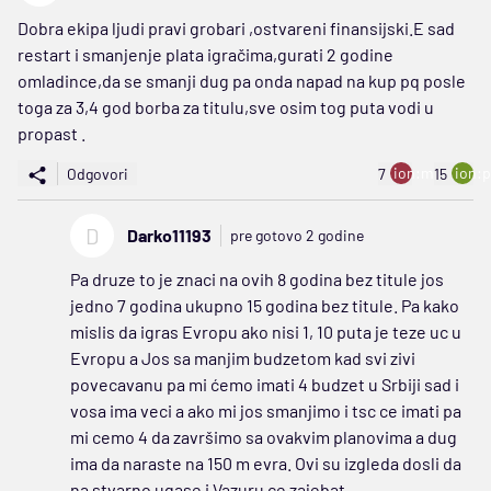
Dobra ekipa ljudi pravi grobari ,ostvareni finansijski.E sad
restart i smanjenje plata igračima,gurati 2 godine
omladince,da se smanji dug pa onda napad na kup pq posle
toga za 3,4 god borba za titulu,sve osim tog puta vodi u
propast .
ion:minus
ion:p
Odgovori
7
15
D
Darko11193
pre gotovo 2 godine
Pa druze to je znaci na ovih 8 godina bez titule jos
jedno 7 godina ukupno 15 godina bez titule. Pa kako
mislis da igras Evropu ako nisi 1, 10 puta je teze uc u
Evropu a Jos sa manjim budzetom kad svi zivi
povecavanu pa mi ćemo imati 4 budzet u Srbiji sad i
vosa ima veci a ako mi jos smanjimo i tsc ce imati pa
mi cemo 4 da završimo sa ovakvim planovima a dug
ima da naraste na 150 m evra. Ovi su izgleda dosli da
na stvarno ugase i Vazuru ce zajebat