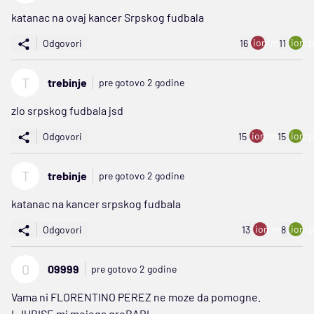
katanac na ovaj kancer Srpskog fudbala
ion:minus
ion:p
Odgovori
16
11
T
trebinje
pre gotovo 2 godine
zlo srpskog fudbala jsd
ion:minus
ion:p
Odgovori
15
15
T
trebinje
pre gotovo 2 godine
katanac na kancer srpskog fudbala
ion:minus
ion:p
Odgovori
13
8
0
09999
pre gotovo 2 godine
Vama ni FLORENTINO PEREZ ne moze da pomogne.
LJUBISE mi mojega groBARI