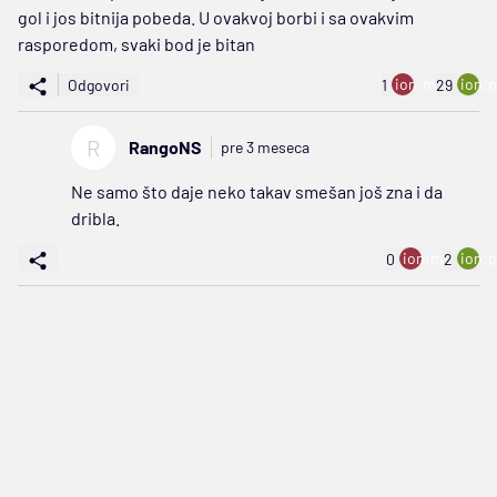
gol i jos bitnija pobeda. U ovakvoj borbi i sa ovakvim
rasporedom, svaki bod je bitan
ion:minus
ion:p
Odgovori
1
29
R
RangoNS
pre 3 meseca
Ne samo što daje neko takav smešan još zna i da
dribla.
ion:minus
ion:p
0
2