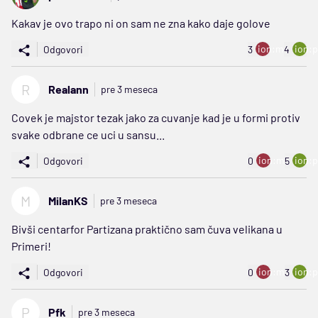
Kakav je ovo trapo ni on sam ne zna kako daje golove
ion:minus
ion:p
Odgovori
3
4
R
Realann
pre 3 meseca
Covek je majstor tezak jako za cuvanje kad je u formi protiv
svake odbrane ce uci u sansu...
ion:minus
ion:p
Odgovori
0
5
M
MilanKS
pre 3 meseca
Bivši centarfor Partizana praktično sam čuva velikana u
Primeri!
ion:minus
ion:p
Odgovori
0
3
P
Pfk
pre 3 meseca