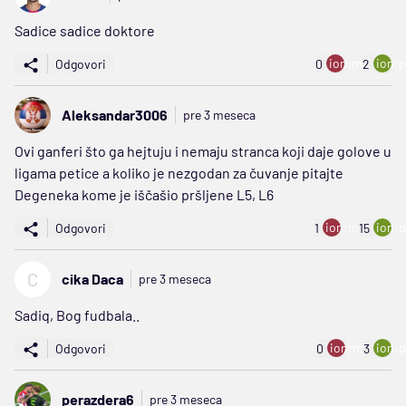
Sadice sadice doktore
ion:minus
ion:p
Odgovori
0
2
Aleksandar3006
pre 3 meseca
Ovi ganferi što ga hejtuju i nemaju stranca koji daje golove u
ligama petice a koliko je nezgodan za čuvanje pitajte
Degeneka kome je iščašio pršljene L5, L6
ion:minus
ion:p
Odgovori
1
15
C
cika Daca
pre 3 meseca
Sadiq, Bog fudbala..
ion:minus
ion:p
Odgovori
0
3
perazdera6
pre 3 meseca