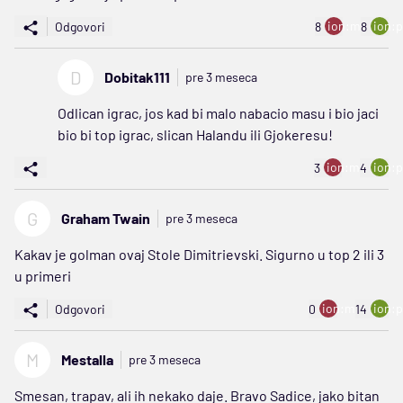
ion:minus
ion:p
Odgovori
8
8
D
Dobitak111
pre 3 meseca
Odlican igrac, jos kad bi malo nabacio masu i bio jaci
bio bi top igrac, slican Halandu ili Gjokeresu!
ion:minus
ion:p
3
4
G
Graham Twain
pre 3 meseca
Kakav je golman ovaj Stole Dimitrievski. Sigurno u top 2 ili 3
u primeri
ion:minus
ion:p
Odgovori
0
14
M
Mestalla
pre 3 meseca
Smesan, trapav, ali ih nekako daje. Bravo Sadice, jako bitan