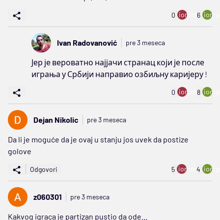
ion:minus
ion:p
0
6
Ivan Radovanović
pre 3 meseca
Јер је вероватно најјачи странац који је после
играња у Србији направио озбиљну каријеру !
ion:minus
ion:p
0
8
Dejan Nikolic
pre 3 meseca
Da li je moguće da je ovaj u stanju jos uvek da postize
golove
ion:minus
ion:p
Odgovori
5
4
z060301
pre 3 meseca
Kakvog igraca je partizan pustio da ode...