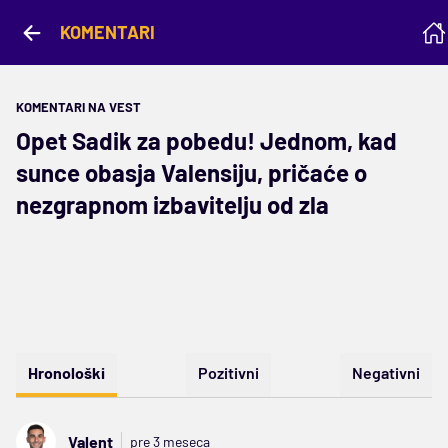
KOMENTARI
KOMENTARI NA VEST
Opet Sadik za pobedu! Jednom, kad
sunce obasja Valensiju, pričaće o
nezgrapnom izbavitelju od zla
Hronološki
Pozitivni
Negativni
Valent
pre 3 meseca