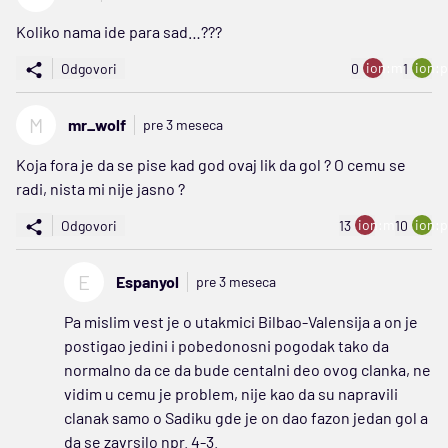
Koliko nama ide para sad…???
ion:minus
ion:p
Odgovori
0
1
M
mr_wolf
pre 3 meseca
Koja fora je da se pise kad god ovaj lik da gol ? O cemu se
radi, nista mi nije jasno ?
ion:minus
ion:p
Odgovori
13
10
E
Espanyol
pre 3 meseca
Pa mislim vest je o utakmici Bilbao-Valensija a on je
postigao jedini i pobedonosni pogodak tako da
normalno da ce da bude centalni deo ovog clanka, ne
vidim u cemu je problem, nije kao da su napravili
clanak samo o Sadiku gde je on dao fazon jedan gol a
da se zavrsilo npr. 4-3.