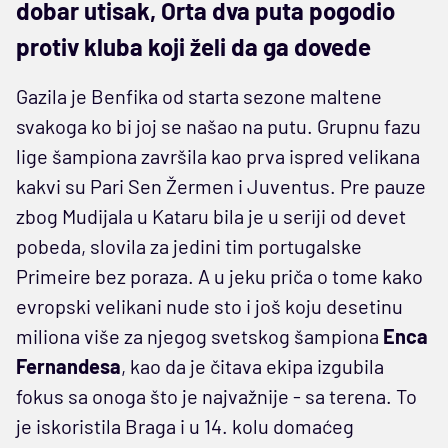
dobar utisak, Orta dva puta pogodio
protiv kluba koji želi da ga dovede
Gazila je Benfika od starta sezone maltene
svakoga ko bi joj se našao na putu. Grupnu fazu
lige šampiona završila kao prva ispred velikana
kakvi su Pari Sen Žermen i Juventus. Pre pauze
zbog Mudijala u Kataru bila je u seriji od devet
pobeda, slovila za jedini tim portugalske
Primeire bez poraza. A u jeku priča o tome kako
evropski velikani nude sto i još koju desetinu
miliona više za njegog svetskog šampiona
Enca
Fernandesa
, kao da je čitava ekipa izgubila
fokus sa onoga što je najvažnije - sa terena. To
je iskoristila Braga i u 14. kolu domaćeg