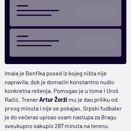
Imala je Benfika posed iz kojeg ništa nije
napravila, dok je domaćin konstantno nudio
konkretna rešenja. Pomogao je u tome i Uroš
Račić. Trener
Artur Žorži
mu je dao priliku od
prvog minuta i nije se pokajao. Srpski fudbaler
je do večeras upisao osam nastupa za Bragu
sveukupno sakupio 287 minuta na terenu.