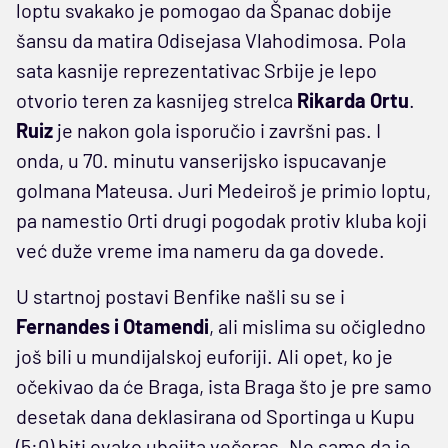
loptu svakako je pomogao da Španac dobije
šansu da matira Odisejasa Vlahodimosa. Pola
sata kasnije reprezentativac Srbije je lepo
otvorio teren za kasnijeg strelca
Rikarda Ortu
.
Ruiz
je nakon gola isporučio i završni pas. I
onda, u 70. minutu vanserijsko ispucavanje
golmana Mateusa. Juri Medeiroš je primio loptu,
pa namestio Orti drugi pogodak protiv kluba koji
već duže vreme ima nameru da ga dovede.
U startnoj postavi Benfike našli su se i
Fernandes i Otamendi
, ali mislima su očigledno
još bili u mundijalskoj euforiji. Ali opet, ko je
očekivao da će Braga, ista Braga što je pre samo
desetak dana deklasirana od Sportinga u Kupu
(5:0) biti ovako ubojita večeras. Ne samo da je