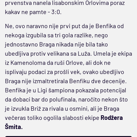
prvenstva nanela lisabonskim Orlovima poraz
kakav ne pamte - 3:0.
Ne, ovo naravno nije prvi put da je Benfika od
nekoga izgubila sa tri gola razlike, nego
jednostavno Braga nikada nije bila tako
ubedljiva protiv velikana sa Luža. Umela je ekipa
iz Kamenoloma da ruši Orlove, ali dok ne
isplivaju podaci za prošli vek, ovako ubedljivo
Braga nije izmaltretirala Benfiku dve decenije.
Benfika je u Ligi šampiona pokazala potencijal
da dobaci bar do polufinala, naročito nekon što
je izvukla Briž za rivala u osmini, ali je Braga
večeras toliko ogolila slabosti ekipe
Rodžera
Šmita.