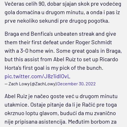
Večeras celih 90, dobar sjajan skok pre vodećeg
gola domaćina u drugom minutu, a onda i pas iz
prve nekoliko sekundi pre drugog pogotka.
Braga end Benfica’s unbeaten streak and give
them their first defeat under Roger Schmidt
with a 3-0 home win. Some great goals in Braga,
but this assist from Abel Ruíz to set up Ricardo
Horta’s first goal is my pick of the bunch.
pic.twitter.com/J8z1idlOvL
— Zach Lowy (@ZachLowy)
December 30, 2022
Abel Ruiz je načeo goste već u drugom minutu
utakmice. Ostaje pitanje da li je Račić pre toga
okrznuo loptu glavom, budući da mu zvanično
nije pripisana asistencija. Međutim borbom za