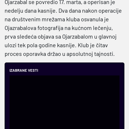
Ojarzabal se povredio 17. marta, a operisan je
nedelju dana kasnije. Dva dana nakon operacije
na društvenim mrežama kluba osvanula je
Ojazrabalova fotografija na kućnom lečenju,
prva sledeća objava sa Ojarzabalom u glavnoj
ulozi tek pola godine kasnije. Klub je čitav
proces oporavka držao u apsolutnoj tajnosti.
IZABRANE VESTI