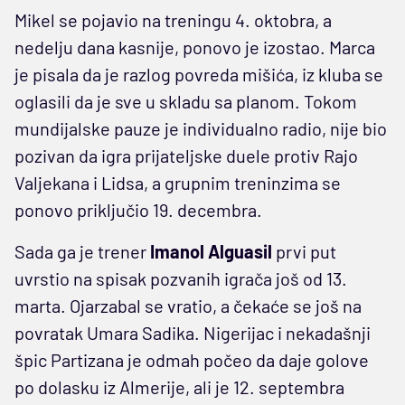
Mikel se pojavio na treningu 4. oktobra, a
nedelju dana kasnije, ponovo je izostao. Marca
je pisala da je razlog povreda mišića, iz kluba se
oglasili da je sve u skladu sa planom. Tokom
mundijalske pauze je individualno radio, nije bio
pozivan da igra prijateljske duele protiv Rajo
Valjekana i Lidsa, a grupnim treninzima se
ponovo priključio 19. decembra.
Sada ga je trener
Imanol Alguasil
prvi put
uvrstio na spisak pozvanih igrača još od 13.
marta. Ojarzabal se vratio, a čekaće se još na
povratak Umara Sadika. Nigerijac i nekadašnji
špic Partizana je odmah počeo da daje golove
po dolasku iz Almerije, ali je 12. septembra