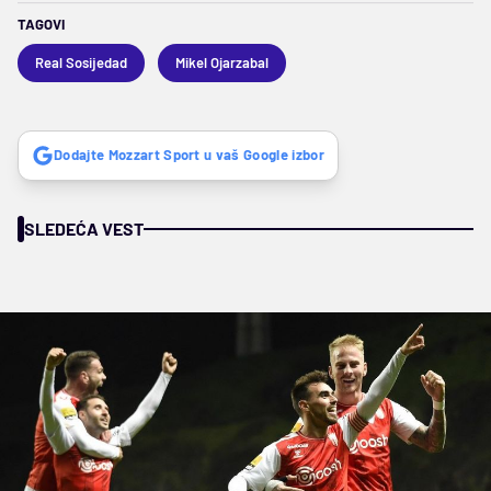
TAGOVI
Real Sosijedad
Mikel Ojarzabal
Dodajte Mozzart Sport u vaš Google izbor
SLEDEĆA VEST