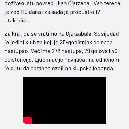
doživeo istu povredu kao Ojarzabal. Van terena
je već 110 dana i za sada je propustio 17
utakmica.
Za kraj, da se vratimo na Ojarzabala. Sosijedad
je jedini klub za koji je 25-godišnjak do sada
nastupao. Več ima 272 nastupa, 79 golova i 49
asistencija. Ljubimac je navijača i na odličnom
je putu da postane ozbiljna klupska legenda.