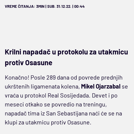
VREME ČITANJA: 3MIN | SUB. 31.12.22. | 00:44
Krilni napadač u protokolu za utakmicu
protiv Osasune
Konačno! Posle 289 dana od povrede prednjih
ukrštenih ligamenata kolena,
Mikel Ojarzabal
se
vraća u protokol Real Sosijedada. Devet i po
meseci otkako se povredio na treningu,
napadač tima iz San Sebastijana naći će se na
klupi za utakmicu protiv Osasune.