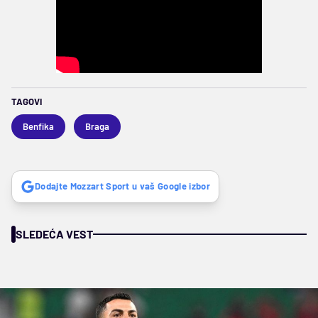
TAGOVI
Benfika
Braga
Dodajte Mozzart Sport u vaš Google izbor
SLEDEĆA VEST