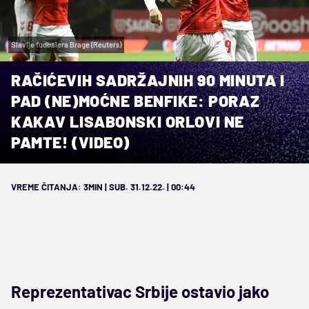
Slavlje fudbalera Brage (Reuters)
RAČIĆEVIH SADRŽAJNIH 90 MINUTA I
PAD (NE)MOĆNE BENFIKE: PORAZ
KAKAV LISABONSKI ORLOVI NE
PAMTE! (VIDEO)
VREME ČITANJA: 3MIN | SUB. 31.12.22. | 00:44
Reprezentativac Srbije ostavio jako