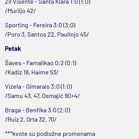
Žil Visente - Santa Klara 1:0 (1:0)
/Muriljo 42/
Sporting - Fereira 3:0 (3:0)
/Poro 3, Santos 22, Paulinjo 45/
Petak
Šaves - Famalikao 0:2 (0:1)
/Kadiz 18, Haime 53/
Vizela - Gimarais 3:0 (1:0)
/Samu 43, 47, Osmajić 90+4/
Braga - Benfika 3:0 (2:0)
/Ruiz 2, Orta 32, 70/
***kvote su podložne promenama