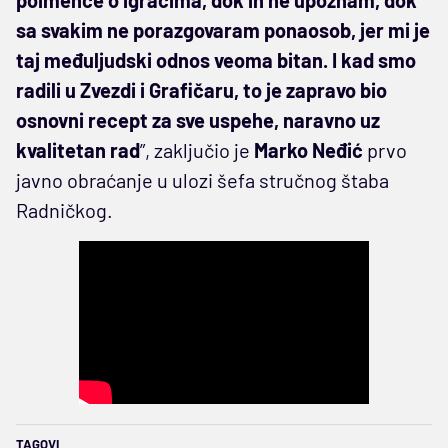
poimence o igračima, dok ih ne upoznam, dok
sa svakim ne porazgovaram ponaosob, jer mi je
taj međuljudski odnos veoma bitan. I kad smo
radili u Zvezdi i Grafičaru, to je zapravo bio
osnovni recept za sve uspehe, naravno uz
kvalitetan rad
”, zaključio je
Marko Neđić
prvo
javno obraćanje u ulozi šefa stručnog štaba
Radničkog.
TAGOVI