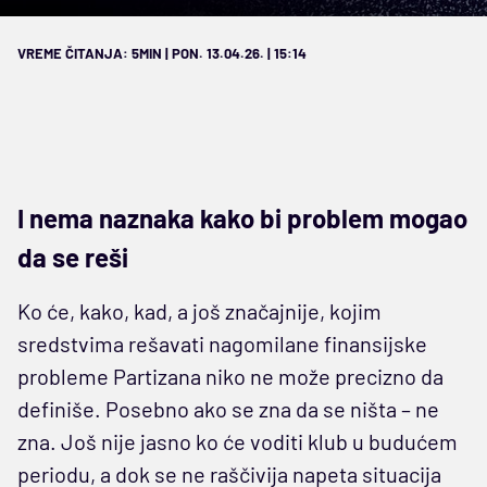
VREME ČITANJA: 5MIN | PON. 13.04.26. | 15:14
I nema naznaka kako bi problem mogao
da se reši
Ko će, kako, kad, a još značajnije, kojim
sredstvima rešavati nagomilane finansijske
probleme Partizana niko ne može precizno da
definiše. Posebno ako se zna da se ništa – ne
zna. Još nije jasno ko će voditi klub u budućem
periodu, a dok se ne raščivija napeta situacija