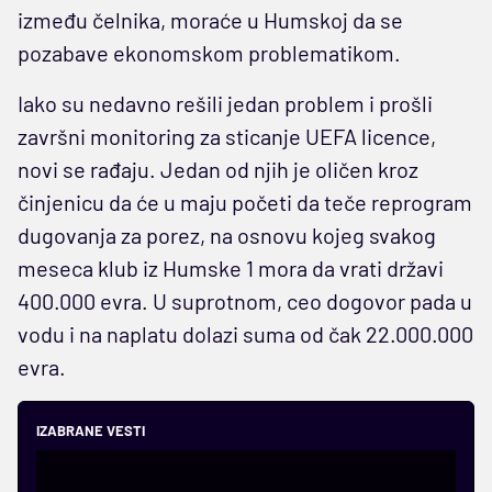
između čelnika, moraće u Humskoj da se
pozabave ekonomskom problematikom.
Iako su nedavno rešili jedan problem i prošli
završni monitoring za sticanje UEFA licence,
novi se rađaju. Jedan od njih je oličen kroz
činjenicu da će u maju početi da teče reprogram
dugovanja za porez, na osnovu kojeg svakog
meseca klub iz Humske 1 mora da vrati državi
400.000 evra. U suprotnom, ceo dogovor pada u
vodu i na naplatu dolazi suma od čak 22.000.000
evra.
IZABRANE VESTI