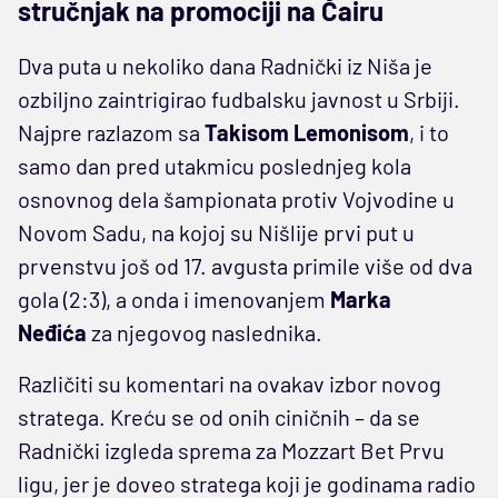
stručnjak na promociji na Čairu
Dva puta u nekoliko dana Radnički iz Niša je
ozbiljno zaintrigirao fudbalsku javnost u Srbiji.
Najpre razlazom sa
Takisom Lemonisom
, i to
samo dan pred utakmicu poslednjeg kola
osnovnog dela šampionata protiv Vojvodine u
Novom Sadu, na kojoj su Nišlije prvi put u
prvenstvu još od 17. avgusta primile više od dva
gola (2:3), a onda i imenovanjem
Marka
Neđića
za njegovog naslednika.
Različiti su komentari na ovakav izbor novog
stratega. Kreću se od onih ciničnih – da se
Radnički izgleda sprema za Mozzart Bet Prvu
ligu, jer je doveo stratega koji je godinama radio