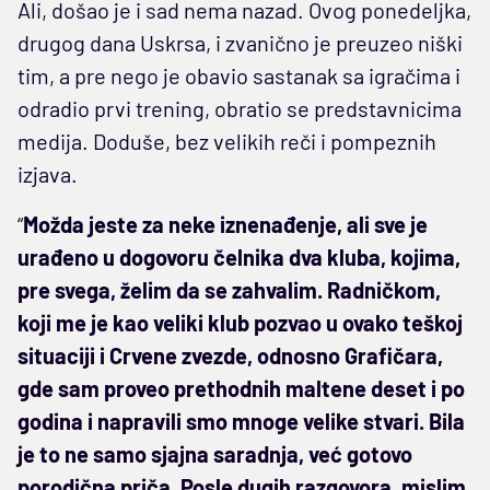
Ali, došao je i sad nema nazad. Ovog ponedeljka,
drugog dana Uskrsa, i zvanično je preuzeo niški
tim, a pre nego je obavio sastanak sa igračima i
odradio prvi trening, obratio se predstavnicima
medija. Doduše, bez velikih reči i pompeznih
izjava.
“
Možda jeste za neke iznenađenje, ali sve je
urađeno u dogovoru čelnika dva kluba, kojima,
pre svega, želim da se zahvalim. Radničkom,
koji me je kao veliki klub pozvao u ovako teškoj
situaciji i Crvene zvezde, odnosno Grafičara,
gde sam proveo prethodnih maltene deset i po
godina i napravili smo mnoge velike stvari. Bila
je to ne samo sjajna saradnja, već gotovo
porodična priča. Posle dugih razgovora, mislim