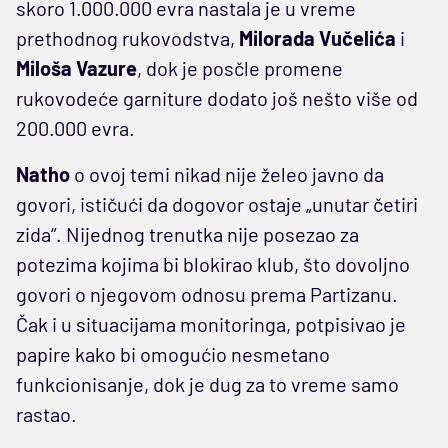
skoro 1.000.000 evra nastala je u vreme
prethodnog rukovodstva,
Milorada Vučelića
i
Miloša Vazure
, dok je posčle promene
rukovodeće garniture dodato još nešto više od
200.000 evra.
Natho
o ovoj temi nikad nije želeo javno da
govori, ističući da dogovor ostaje „unutar četiri
zida“. Nijednog trenutka nije posezao za
potezima kojima bi blokirao klub, što dovoljno
govori o njegovom odnosu prema Partizanu.
Čak i u situacijama monitoringa, potpisivao je
papire kako bi omogućio nesmetano
funkcionisanje, dok je dug za to vreme samo
rastao.