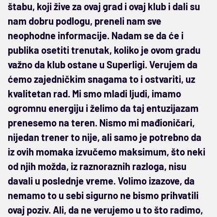
štabu, koji žive za ovaj grad i ovaj klub i dali su
nam dobru podlogu, preneli nam sve
neophodne informacije. Nadam se da će i
publika osetiti trenutak, koliko je ovom gradu
važno da klub ostane u Superligi. Verujem da
ćemo zajedničkim snagama to i ostvariti, uz
kvalitetan rad. Mi smo mladi ljudi, imamo
ogromnu energiju i želimo da taj entuzijazam
prenesemo na teren. Nismo mi mađioničari,
nijedan trener to nije, ali samo je potrebno da
iz ovih momaka izvučemo maksimum, što neki
od njih možda, iz raznoraznih razloga, nisu
davali u poslednje vreme. Volimo izazove, da
nemamo to u sebi sigurno ne bismo prihvatili
ovaj poziv. Ali, da ne verujemo u to što radimo,