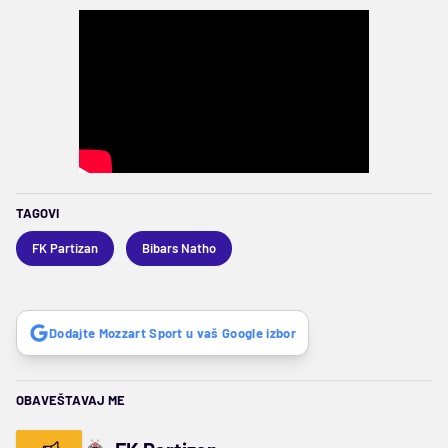
TAGOVI
FK Partizan
Bibars Natho
Dodajte Mozzart Sport u vaš Google izbor
OBAVEŠTAVAJ ME