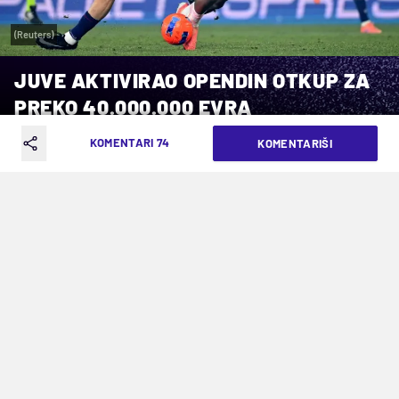
(Reuters)
JUVE AKTIVIRAO OPENDIN OTKUP ZA
PREKO 40.000.000 EVRA
KOMENTARI 74
KOMENTARIŠI
VREME ČITANJA: 5MIN | PON. 13.04.26. | 15:14
Takav je bio dogovor
Pobedom u Bergamu, Juventus je iskočio na
četvrto mesto Serije A i uhavtio poziciju koja
vodi u Ligu šampiona. Matematički je obezbedio