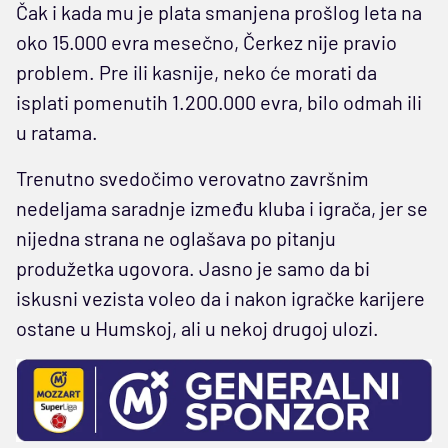
Čak i kada mu je plata smanjena prošlog leta na
oko 15.000 evra mesečno, Čerkez nije pravio
problem. Pre ili kasnije, neko će morati da
isplati pomenutih 1.200.000 evra, bilo odmah ili
u ratama.
Trenutno svedočimo verovatno završnim
nedeljama saradnje između kluba i igrača, jer se
nijedna strana ne oglašava po pitanju
produžetka ugovora. Jasno je samo da bi
iskusni vezista voleo da i nakon igračke karijere
ostane u Humskoj, ali u nekoj drugoj ulozi.