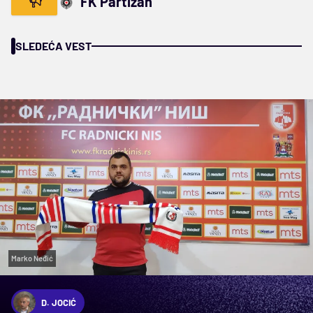
FK Partizan
SLEDEĆA VEST
Marko Neđić
D. JOCIĆ