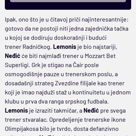
Ipak, ono što je u čitavoj priči najinteresantnije:
gotovo da ne postoji niti jedna zajednička tačka
u kojoj se dodiruju doskorašnji i budući
trener Radničkog.
Lemonis
je bio najstariji,
Neđić
će biti najmlađi trener u Mozzart Bet
Superligi. Grk je stigao na Čair posle
osmogodišnje pauze u trenerskom poslu, a
dosadašnji strateg Zvezdine filijale kao trener
koji je imao najduži staž u kontinuitetu u jednom
klubu u prva dva ranga srpskog fudbala.
Lemonis
je izraziti takmičar, a
Neđić
pre svega
trener stvaralac. Opredeljenje trenerske ikone
Olimpijakosa bilo je tvrdo, dosta defanzivno