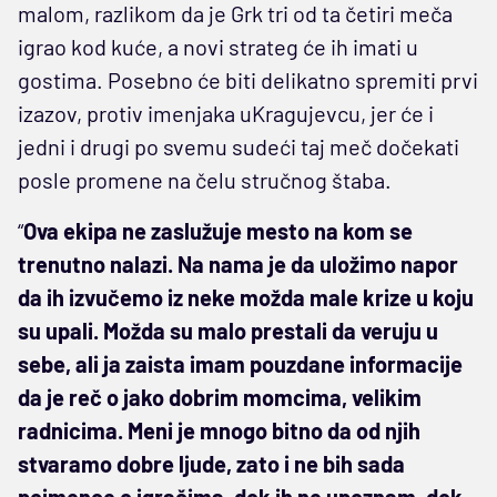
malom, razlikom da je Grk tri od ta četiri meča
igrao kod kuće, a novi strateg će ih imati u
gostima. Posebno će biti delikatno spremiti prvi
izazov, protiv imenjaka uKragujevcu, jer će i
jedni i drugi po svemu sudeći taj meč dočekati
posle promene na čelu stručnog štaba.
“
Ova ekipa ne zaslužuje mesto na kom se
trenutno nalazi. Na nama je da uložimo napor
da ih izvučemo iz neke možda male krize u koju
su upali. Možda su malo prestali da veruju u
sebe, ali ja zaista imam pouzdane informacije
da je reč o jako dobrim momcima, velikim
radnicima. Meni je mnogo bitno da od njih
stvaramo dobre ljude, zato i ne bih sada