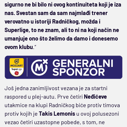
sigurno ne bi bilo ni ovog kontinuiteta koji je iza
nas. Svestan sam da sam najmlađi trener
verovatno u istoriji Radničkog, možda i
Superlige, to ne znam, ali to ni na koji način ne
umanjuje ono što želimo da damo i donesemo
ovom klubu
.”
Još jedna zanimljivost vezana je za startni
raspored u plej-autu. Prve četiri
Neđićeve
utakmice na klupi Radničkog biće protiv timova
protiv kojih je
Takis Lemonis
u ovoj polusezoni
vezao četiri uzastopne pobede, s tom, ne