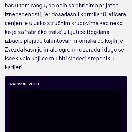
baš u tom rangu, do onih sa obrisima prijatne
iznenađenosti, jer dosadašnji kormilar Grafičara
cenjen je u usko stručnim krugovima kao neko
ko je sa ’fabričke trake’ u Ljutice Bogdana
izbacio plejadu talentovaih momaka od kojih je
Zvezda kasnije imala ogromnu zaradu i dugo se
iščekivalo koji će mu biti sledeći stepenik u
karijeri.
IZABRANE VESTI