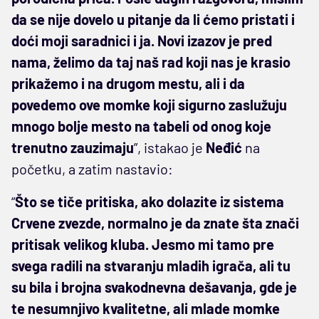
da se nije dovelo u pitanje da li ćemo pristati i
doći moji saradnici i ja. Novi izazov je pred
nama, želimo da taj naš rad koji nas je krasio
prikažemo i na drugom mestu, ali i da
povedemo ove momke koji sigurno zaslužuju
mnogo bolje mesto na tabeli od onog koje
trenutno zauzimaju
”, istakao je
Neđić
na
početku, a zatim nastavio:
“
Što se tiče pritiska, ako dolazite iz sistema
Crvene zvezde, normalno je da znate šta znači
pritisak velikog kluba. Jesmo mi tamo pre
svega radili na stvaranju mladih igrača, ali tu
su bila i brojna svakodnevna dešavanja, gde je
te nesumnjivo kvalitetne, ali mlade momke