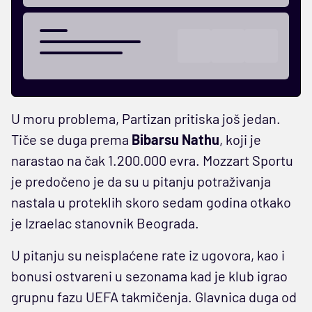
U moru problema, Partizan pritiska još jedan.
Tiče se duga prema
Bibarsu Nathu
, koji je
narastao na čak 1.200.000 evra. Mozzart Sportu
je predočeno je da su u pitanju potraživanja
nastala u proteklih skoro sedam godina otkako
je Izraelac stanovnik Beograda.
U pitanju su neisplaćene rate iz ugovora, kao i
bonusi ostvareni u sezonama kad je klub igrao
grupnu fazu UEFA takmičenja. Glavnica duga od