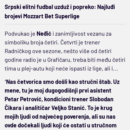
Srpski elitni fudbal uzduž i popreko: Najluđi
brojevi Mozzart Bet Superlige
Podvukao je
Neđić
i zanimljivost vezanu za
simboliku broja četiri. Četvrti je trener
Radničkog ove sezone, nešto više od četiri
godine radio je u Grafičaru, treba biti među četiri
tima u plej-autu koji neće ispasti iz lige, ali i...
“
Nas četvorica smo došli kao stručni štab. Uz
mene, tu je moj dugogodišnji prvi asistent
Petar Petrović, kondicioni trener Slobodan
Čikara i analitičar Veljko Stanić. To je krug
mojih ljudi od najvećeg poverenja, ali su nas
ovde dočekali ljudi koji će ostati u stručnom