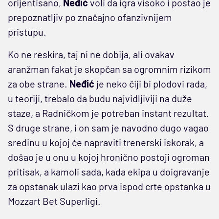
orijentisano,
Neđić
voli da igra visoko i postao je
prepoznatljiv po značajno ofanzivnijem
pristupu.
Ko ne reskira, taj ni ne dobija, ali ovakav
aranžman fakat je skopčan sa ogromnim rizikom
za obe strane.
Neđić
je neko čiji bi plodovi rada,
u teoriji, trebalo da budu najvidljiviji na duže
staze, a Radničkom je potreban instant rezultat.
S druge strane, i on sam je navodno dugo vagao
sredinu u kojoj će napraviti trenerski iskorak, a
došao je u onu u kojoj hronično postoji ogroman
pritisak, a kamoli sada, kada ekipa u doigravanje
za opstanak ulazi kao prva ispod crte opstanka u
Mozzart Bet Superligi.