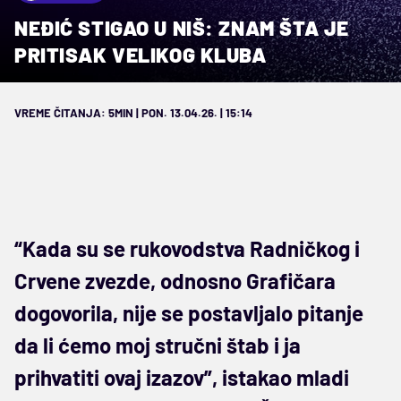
NEĐIĆ STIGAO U NIŠ: ZNAM ŠTA JE
PRITISAK VELIKOG KLUBA
VREME ČITANJA: 5MIN | PON. 13.04.26. | 15:14
“Kada su se rukovodstva Radničkog i
Crvene zvezde, odnosno Grafičara
dogovorila, nije se postavljalo pitanje
da li ćemo moj stručni štab i ja
prihvatiti ovaj izazov”, istakao mladi