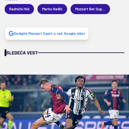
Radnički Niš
Marko Neđić
Mozzart Bet Superliga
Dodajte Mozzart Sport u vaš Google izbor
SLEDEĆA VEST