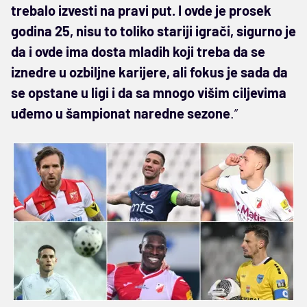
trebalo izvesti na pravi put. I ovde je prosek
godina 25, nisu to toliko stariji igrači, sigurno je
da i ovde ima dosta mladih koji treba da se
iznedre u ozbiljne karijere, ali fokus je sada da
se opstane u ligi i da sa mnogo višim ciljevima
uđemo u šampionat naredne sezone
.”