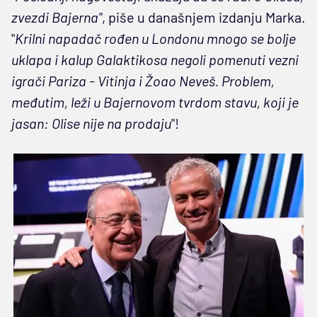
zvezdi Bajerna"
, piše u današnjem izdanju Marka.
"
Krilni napadač rođen u Londonu mnogo se bolje
uklapa i kalup Galaktikosa negoli pomenuti vezni
igrači Pariza - Vitinja i Žoao Neveš. Problem,
međutim, leži u Bajernovom tvrdom stavu, koji je
jasan: Olise nije na prodaju
"!