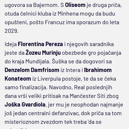
ugovora sa Bajernom. S
Oliseom
je druga priča,
otuda čelnici kluba iz Minhena mogu da budu
opušteni, pošto Francuz ima sporazum do leta
2029.
Ideja
Florentina Pereza
i njegovih saradnika
jeste da
Žozeu Murinju
obezbede gro pojačanja
do kraja Mundijala. Šuška se da dogovori sa
Denzelom Damfrisom
iz Intera i
Ibrahimom
Konateom
iz Liverpula postoje, te da se čeka
samo finalizacija. Navodno, Real poslednjih
dana vrši veliki pritisak na Mančester Siti zbog
Joška Gvardiola
, jer mu je neophodan najmanje
još jedan centralni defanzivac, dok priča sa tom
misterioznom zvezdom tek treba 'da se