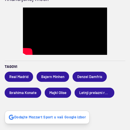
TAGOVI
Real Madrid
Bajern Minhen
Denzel Damfris
Ibrahima Konate
Majkl Olise
Letnji prelazni rok 2026
Dodajte Mozzart Sport u vaš Google izbor