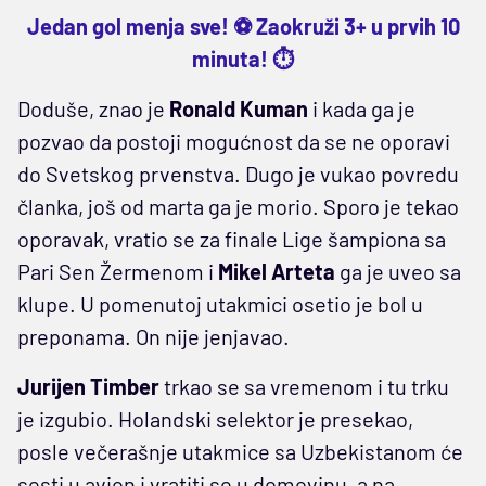
Jedan gol menja sve! ⚽ Zaokruži 3+ u prvih 10
minuta! ⏱️
Doduše, znao je
Ronald Kuman
i kada ga je
pozvao da postoji mogućnost da se ne oporavi
do Svetskog prvenstva. Dugo je vukao povredu
članka, još od marta ga je morio. Sporo je tekao
oporavak, vratio se za finale Lige šampiona sa
Pari Sen Žermenom i
Mikel Arteta
ga je uveo sa
klupe. U pomenutoj utakmici osetio je bol u
preponama. On nije jenjavao.
Jurijen Timber
trkao se sa vremenom i tu trku
je izgubio. Holandski selektor je presekao,
posle večerašnje utakmice sa Uzbekistanom će
sesti u avion i vratiti se u domovinu, a na