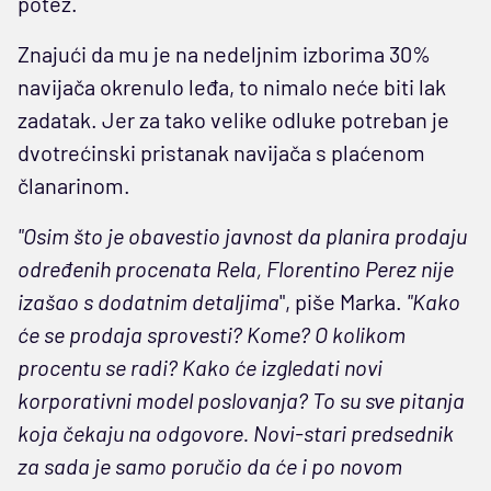
potez.
Znajući da mu je na nedeljnim izborima 30%
navijača okrenulo leđa, to nimalo neće biti lak
zadatak. Jer za tako velike odluke potreban je
dvotrećinski pristanak navijača s plaćenom
članarinom.
"Osim što je obavestio javnost da planira prodaju
određenih procenata Rela, Florentino Perez nije
izašao s dodatnim detaljima
", piše Marka.
"Kako
će se prodaja sprovesti? Kome? O kolikom
procentu se radi? Kako će izgledati novi
korporativni model poslovanja? To su sve pitanja
koja čekaju na odgovore. Novi-stari predsednik
za sada je samo poručio da će i po novom