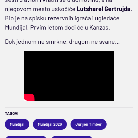
njegovom mesto uskočiće
Lutsharel Gertrujda
.
Bio je na spisku rezervnih igrača i ugledaće
Mundijal. Prvim letom doći će u Kanzas.
Dok jednom ne smrkne, drugom ne svane…
TAGOVI
Mundijal
Mundijal 2026
Jurijen Timber