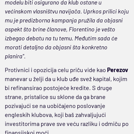
modelu biti osigurano da klub ostane u
većinskom vlasništvu navijača. Uprkos prilici koju
mu je predizborna kampanja pružila da objasni
aspekt što brine članove, Florentino je vešto
izbegao debatu na tu temu. Međutim sada će
morati detaljno da objasni šta konkretno
planira"
.
Protivnici i opozicija celu priču vide kao
Perezov
manevar u želji da u klub uđe svež kapital, kojim
bi refinansirao postojeće kredite. S druge
strane, pristalice su sklone da ga brane
pozivajući se na uobičajeno poslovanje
engleskih klubova, koji baš zahvaljujući
investitorima prave sve veću razliku i odmiču po
finansijskoj moći.