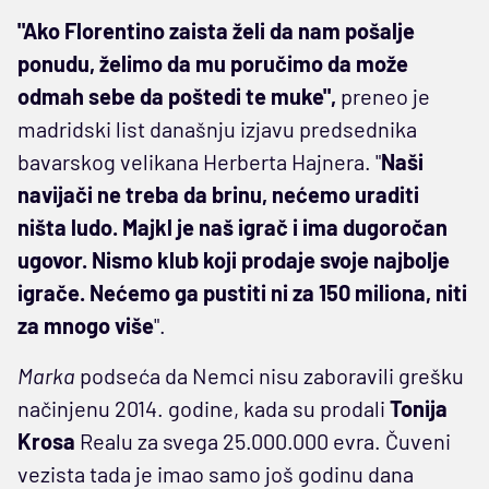
"Ako Florentino zaista želi da nam pošalje
ponudu, želimo da mu poručimo da može
odmah sebe da poštedi te muke",
preneo je
madridski list današnju izjavu predsednika
bavarskog velikana Herberta Hajnera. "
Naši
navijači ne treba da brinu, nećemo uraditi
ništa ludo. Majkl je naš igrač i ima dugoročan
ugovor. Nismo klub koji prodaje svoje najbolje
igrače. Nećemo ga pustiti ni za 150 miliona, niti
za mnogo više
".
Marka
podseća da Nemci nisu zaboravili grešku
načinjenu 2014. godine, kada su prodali
Tonija
Krosa
Realu za svega 25.000.000 evra. Čuveni
vezista tada je imao samo još godinu dana