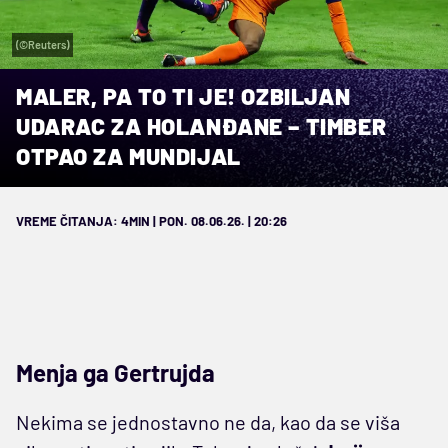
(©Reuters)
MALER, PA TO TI JE! OZBILJAN
UDARAC ZA HOLANĐANE – TIMBER
OTPAO ZA MUNDIJAL
VREME ČITANJA: 4MIN | PON. 08.06.26. | 20:26
Menja ga Gertrujda
Nekima se jednostavno ne da, kao da se viša