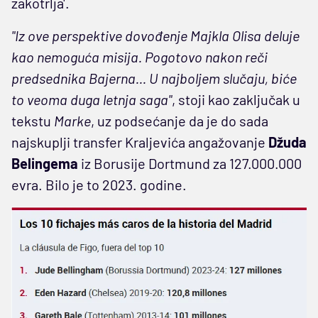
zakotrlja'.
"Iz ove perspektive dovođenje Majkla Olisa deluje
kao nemoguća misija. Pogotovo nakon reči
predsednika Bajerna... U najboljem slučaju, biće
to veoma duga letnja saga"
, stoji kao zaključak u
tekstu
Marke
, uz podsećanje da je do sada
najskuplji transfer Kraljevića angažovanje
Džuda
Belingema
iz Borusije Dortmund za 127.000.000
evra. Bilo je to 2023. godine.