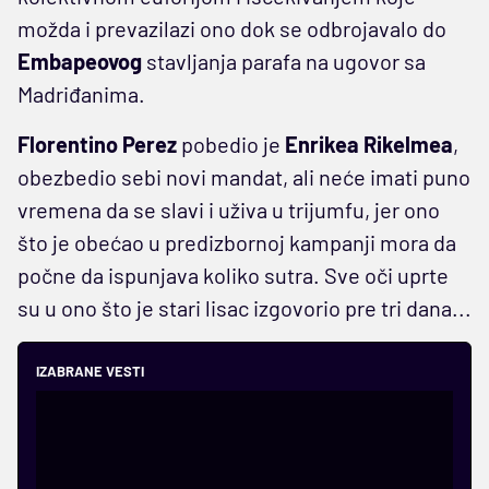
možda i prevazilazi ono dok se odbrojavalo do
Embapeovog
stavljanja parafa na ugovor sa
Madriđanima.
Florentino Perez
pobedio je
Enrikea Rikelmea
,
obezbedio sebi novi mandat, ali neće imati puno
vremena da se slavi i uživa u trijumfu, jer ono
što je obećao u predizbornoj kampanji mora da
počne da ispunjava koliko sutra. Sve oči uprte
su u ono što je stari lisac izgovorio pre tri dana...
IZABRANE VESTI