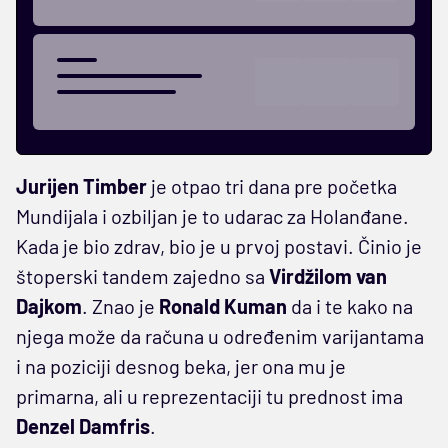
Jurijen Timber
je otpao tri dana pre početka
Mundijala i ozbiljan je to udarac za Holanđane.
Kada je bio zdrav, bio je u prvoj postavi. Činio je
štoperski tandem zajedno sa
Virdžilom van
Dajkom
. Znao je
Ronald Kuman
da i te kako na
njega može da računa u određenim varijantama
i na poziciji desnog beka, jer ona mu je
primarna, ali u reprezentaciji tu prednost ima
Denzel Damfris
.