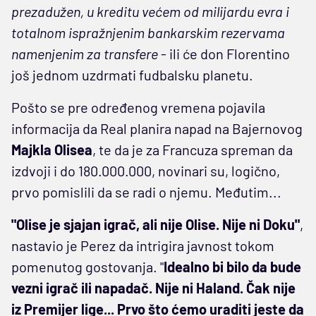
prezadužen, u kreditu većem od milijardu evra i
totalnom ispražnjenim bankarskim rezervama
namenjenim za transfere
- ili će don Florentino
još jednom uzdrmati fudbalsku planetu.
Pošto se pre određenog vremena pojavila
informacija da Real planira napad na Bajernovog
Majkla Olisea
, te da je za Francuza spreman da
izdvoji i do 180.000.000, novinari su, logično,
prvo pomislili da se radi o njemu. Međutim...
"Olise je sjajan igrač, ali nije Olise. Nije ni Doku"
,
nastavio je Perez da intrigira javnost tokom
pomenutog gostovanja. "
Idealno bi bilo da bude
vezni igrač ili napadač. Nije ni Haland. Čak nije
iz Premijer lige... Prvo što ćemo uraditi jeste da