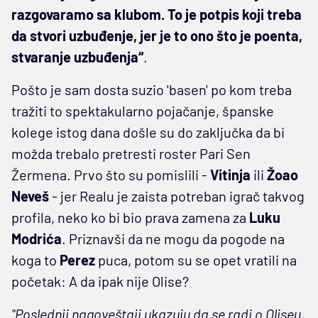
razgovaramo sa klubom. To je potpis koji treba
da stvori uzbuđenje, jer je to ono što je poenta,
stvaranje uzbuđenja“
.
Pošto je sam dosta suzio 'basen' po kom treba
tražiti to spektakularno pojačanje, španske
kolege istog dana došle su do zaključka da bi
možda trebalo pretresti roster Pari Sen
Žermena. Prvo što su pomislili -
Vitinja
ili
Žoao
Neveš
- jer Realu je zaista potreban igrač takvog
profila, neko ko bi bio prava zamena za
Luku
Modrića
. Priznavši da ne mogu da pogode na
koga to
Perez
puca, potom su se opet vratili na
početak: A da ipak nije Olise?
"Poslednji nagoveštaji ukazuju da se radi o Oliseu,