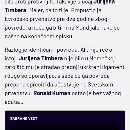
sila uroti protiv njih. Takav je slučaj
Jurijena
Timbera
. Maler, pa to ti je! Propustio je
Evropsko prvenstvo pre dve godine zbog
povrede, a neće ga biti ni na Mundijalu, iako se
našao na konačnom spisku.
Razlog je identičan – povreda. Ali, nije reč o
istoj.
Jurijena Timbera
nije bilo u Nemačkoj
zato što mu je stradao prednji ukršteni ligament
i dugo se oporavljao, a sada će ga povreda
prepona sprečiti da učestvuje na Svetskom
prvenstvu.
Ronald Kuman
ostao je bez važnog
aduta…
IZABRANE VESTI