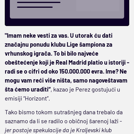
"Imam neke vesti za vas. U utorak ću dati
značajnu ponudu klubu Lige šampiona za
vrhunskog igrača. To bi bilo najveće
obeštećenje koji je Real Madrid platio u istoriji -
radi se o cifri od oko 150.000.000 evra. Ime? Ne
mogu vam reći više ništa, samo nagoveštavam
šta ćemo uraditi“
, kazao je Perez gostujući u
emisiji “Horizont”.
Tako bismo tokom sutrašnjeg dana trebalo da
saznamo da li se radilo o običnoj šarenoj laži -
jer postoje spekulacije da je Kraljevski klub