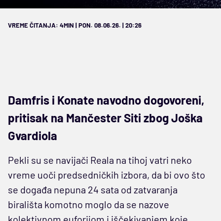
VREME ČITANJA: 4MIN | PON. 08.06.26. | 20:26
Damfris i Konate navodno dogovoreni,
pritisak na Mančester Siti zbog Joška
Gvardiola
Pekli su se navijači Reala na tihoj vatri neko
vreme uoči predsedničkih izbora, da bi ovo što
se događa nepuna 24 sata od zatvaranja
birališta komotno moglo da se nazove
kolektivnom euforijom i iščekivanjem koje