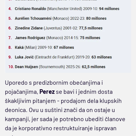
Uporedo s predizbornim obećanjima i
pojačanjima,
Perez
se bavi i jednim dosta
škakljivim pitanjem - prodajom dela klupskih
deonica. Ovu u suštini znači da on ostaje u
kampanji, jer sada je potrebno ubediti članove
da je korporativno restruktuiranje ispravan