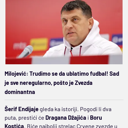
Milojević: Trudimo se da ublatimo fudbal! Sad
je sve neregularno, pošto je Zvezda
dominantna
Šerif Endijaje
gleda ka istoriji. Pogodi li dva
puta, prestići će
Dragana Džajića
i
Boru
Kostića
. Biće najbolji strelac Crvene zvezde u