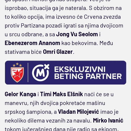
isprobao, situacija ga je naterala. S obzirom na
to koliko opcija, ima izvesno će Crvena zvezda
protiv Partizana pozadi igrati sa njima dvojicom
u srcu odbrane, a sa
Jong Vu Seolom
i
Ebenezerom Ananom
kao bekovima. Među
stativama biće
Omri Glazer
.
Gelor Kanga
i
Timi Maks Elšnik
naći će se u
manevru, njih dvojica pokretaće mašinu
srpskog šampiona, a
Vladan Milojević
imao je
nekoliko dilema vezanih za navalu.
Mirko Ivanić
tokom jučerašnjeg dana nije radio sa ekipom,