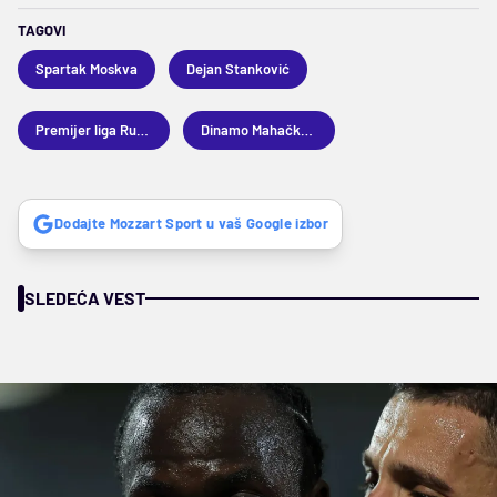
TAGOVI
Spartak Moskva
Dejan Stanković
Premijer liga Rusija
Dinamo Mahačkala
Dodajte Mozzart Sport u vaš Google izbor
SLEDEĆA VEST