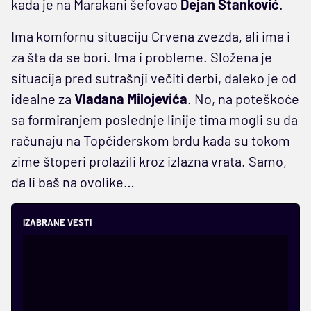
kada je na Marakani šefovao
Dejan Stanković
.
Ima komfornu situaciju Crvena zvezda, ali ima i
za šta da se bori. Ima i probleme. Složena je
situacija pred sutrašnji večiti derbi, daleko je od
idealne za
Vladana Milojevića
. No, na poteškoće
sa formiranjem poslednje linije tima mogli su da
računaju na Topčiderskom brdu kada su tokom
zime štoperi prolazili kroz izlazna vrata. Samo,
da li baš na ovolike…
IZABRANE VESTI