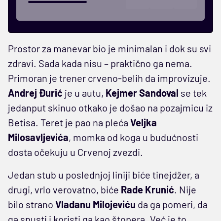
Prostor za manevar bio je minimalan i dok su svi
zdravi. Sada kada nisu – praktično ga nema.
Primoran je trener crveno-belih da improvizuje.
Andrej Đurić
je u autu,
Kejmer Sandoval
se tek
jedanput skinuo otkako je došao na pozajmicu iz
Betisa. Teret je pao na pleća
Veljka
Milosavljevića
, momka od koga u budućnosti
dosta očekuju u Crvenoj zvezdi.
Jedan stub u poslednjoj liniji biće tinejdžer, a
drugi, vrlo verovatno, biće
Rade Krunić
. Nije
bilo strano
Vladanu Milojeviću
da ga pomeri, da
ga spusti i koristi ga kao štopera. Već je to