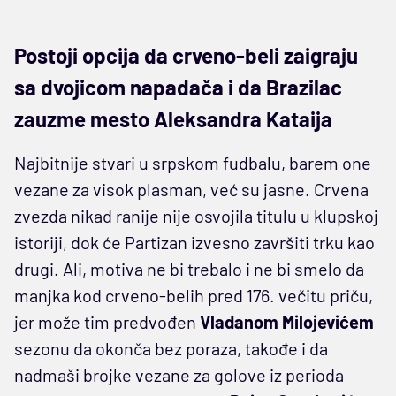
Postoji opcija da crveno-beli zaigraju
sa dvojicom napadača i da Brazilac
zauzme mesto Aleksandra Kataija
Najbitnije stvari u srpskom fudbalu, barem one
vezane za visok plasman, već su jasne. Crvena
zvezda nikad ranije nije osvojila titulu u klupskoj
istoriji, dok će Partizan izvesno završiti trku kao
drugi. Ali, motiva ne bi trebalo i ne bi smelo da
manjka kod crveno-belih pred 176. večitu priču,
jer može tim predvođen
Vladanom Milojevićem
sezonu da okonča bez poraza, takođe i da
nadmaši brojke vezane za golove iz perioda