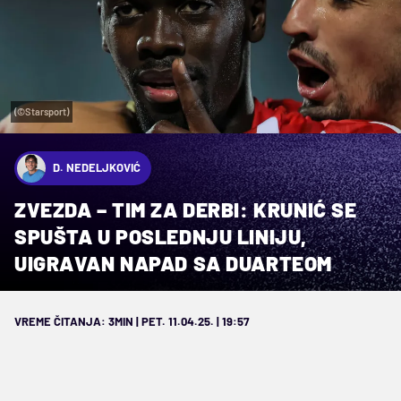
(©Starsport)
D. NEDELJKOVIĆ
ZVEZDA – TIM ZA DERBI: KRUNIĆ SE
SPUŠTA U POSLEDNJU LINIJU,
UIGRAVAN NAPAD SA DUARTEOM
VREME ČITANJA: 3MIN | PET. 11.04.25. | 19:57