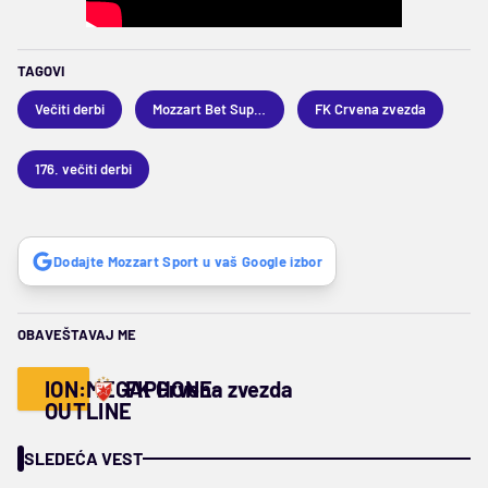
TAGOVI
Večiti derbi
Mozzart Bet Superliga
FK Crvena zvezda
176. večiti derbi
Dodajte Mozzart Sport u vaš Google izbor
OBAVEŠTAVAJ ME
ION:MEGAPHONE-
FK Crvena zvezda
OUTLINE
SLEDEĆA VEST