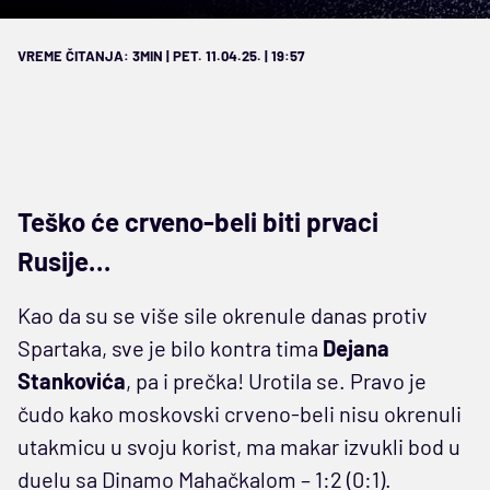
VREME ČITANJA: 3MIN | PET. 11.04.25. | 19:57
Teško će crveno-beli biti prvaci
Rusije…
Kao da su se više sile okrenule danas protiv
Spartaka, sve je bilo kontra tima
Dejana
Stankovića
, pa i prečka! Urotila se. Pravo je
čudo kako moskovski crveno-beli nisu okrenuli
utakmicu u svoju korist, ma makar izvukli bod u
duelu sa Dinamo Mahačkalom – 1:2 (0:1).