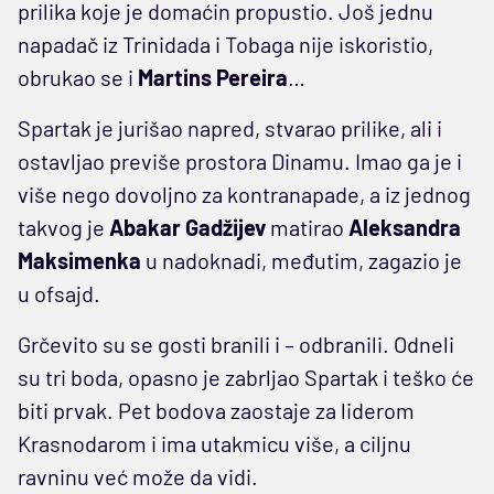
prilika koje je domaćin propustio. Još jednu
napadač iz Trinidada i Tobaga nije iskoristio,
obrukao se i
Martins Pereira
…
Spartak je jurišao napred, stvarao prilike, ali i
ostavljao previše prostora Dinamu. Imao ga je i
više nego dovoljno za kontranapade, a iz jednog
takvog je
Abakar Gadžijev
matirao
Aleksandra
Maksimenka
u nadoknadi, međutim, zagazio je
u ofsajd.
Grčevito su se gosti branili i – odbranili. Odneli
su tri boda, opasno je zabrljao Spartak i teško će
biti prvak. Pet bodova zaostaje za liderom
Krasnodarom i ima utakmicu više, a ciljnu
ravninu već može da vidi.