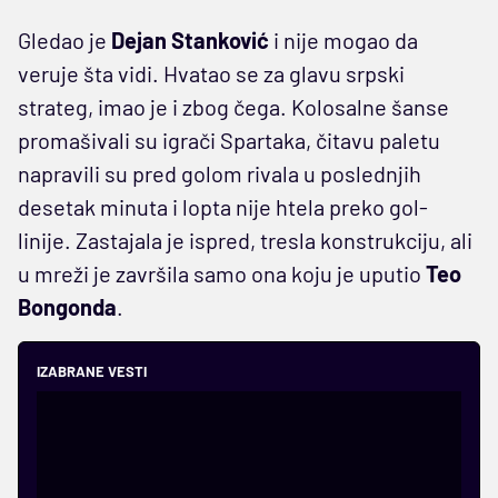
Gledao je
Dejan Stanković
i nije mogao da
veruje šta vidi. Hvatao se za glavu srpski
strateg, imao je i zbog čega. Kolosalne šanse
promašivali su igrači Spartaka, čitavu paletu
napravili su pred golom rivala u poslednjih
desetak minuta i lopta nije htela preko gol-
linije. Zastajala je ispred, tresla konstrukciju, ali
u mreži je završila samo ona koju je uputio
Teo
Bongonda
.
IZABRANE VESTI