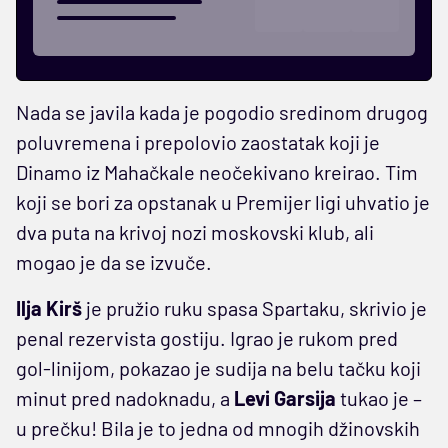
Nada se javila kada je pogodio sredinom drugog
poluvremena i prepolovio zaostatak koji je
Dinamo iz Mahačkale neočekivano kreirao. Tim
koji se bori za opstanak u Premijer ligi uhvatio je
dva puta na krivoj nozi moskovski klub, ali
mogao je da se izvuče.
Ilja Kirš
je pružio ruku spasa Spartaku, skrivio je
penal rezervista gostiju. Igrao je rukom pred
gol-linijom, pokazao je sudija na belu tačku koji
minut pred nadoknadu, a
Levi Garsija
tukao je –
u prečku! Bila je to jedna od mnogih džinovskih