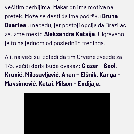
večitim derbijima. Makar on ima motiva na
pretek. Može se desti da ima podršku
Bruna
Duartea
u napadu, jer postoji opcija da Brazilac
zauzme mesto
Aleksandra Kataija
. Uigravano
je to na jednom od poslednjih treninga.
Ali, najveći su izgledi da tim Crvene zvezde za
176. večiti derbi bude ovakav:
Glazer – Seol,
Krunić, Milosavljević, Anan – Elšnik, Kanga –
Maksimović, Katai, Milson – Endijaje.