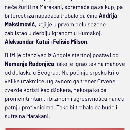
neće žuriti na Marakani, spremaće ga za kup, pa
bi tercet iza napadača trebalo da čine
Andrija
Maksimović
, koji je u prvom delu sezone
zablistao u derbiju igranom u Humskoj,
Aleksandar Katai
i
Felisio Milson
.
Bliži je ofanzivac iz Angole startnoj postavi od
Nemanje Radonjića
, iako je igrao tek na mahove
od dolaska u Beograd. Ne počinje srpsko krilo
velike utakmice, uglavnom ga trener Crvene
zvezde koristi kao džokera, nekoga ko će
promeniti ritam, i brzinom i agresivnošću naneti
patnju protivnicima. Tako bi trebalo da bude i
sutra na Marakani.