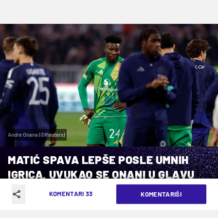
Andre Onana (©Reuters)
MATIĆ SPAVA LEPŠE POSLE UMNIH
IGRICA, UVUKAO SE ONANI U GLAVU
KOMENTARI 33
KOMENTARIŠI
VREME ČITANJA: 3MIN | PET. 11.04.25. | 19:57