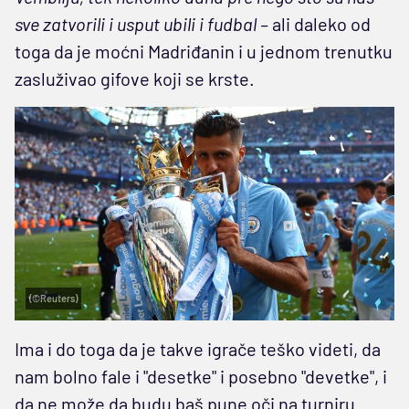
sve zatvorili i usput ubili i fudbal –
ali daleko od
toga da je moćni Madriđanin i u jednom trenutku
zasluživao gifove koji se krste.
(©Reuters)
Ima i do toga da je takve igrače teško videti, da
nam bolno fale i "desetke" i posebno "devetke", i
da ne može da budu baš pune oči na turniru