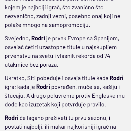
kojem je najbolji igrač, što zvanično što
nezvanično, zadnji vezni, posebno onaj koji ne
polaže mnogo na samopromociju.
Svejedno,
Rodri
je prvak Evrope sa Španijom,
osvajač četiri uzastopne titule u najskupljem
prvenstvu na svetu i vlasnik rekorda od 74
utakmice bez poraza.
Ukratko, Siti pobeđuje i osvaja titule kada
Rodri
igra; kada je
Rodri
povređen, muče se, kašlju i
štucaju. A drugo poluvreme protiv Engleske mu
dođe kao izuzetak koji potvrđuje pravilo.
Rodri
će lagano preživeti tu prvu sezonu, i
postati najbolji, ili makar najkorisniji igrač na