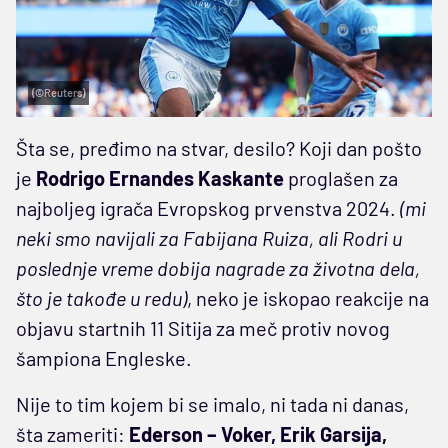
(©Reuters)
Šta se, pređimo na stvar, desilo? Koji dan pošto
je
Rodrigo Ernandes Kaskante
proglašen za
najboljeg igrača Evropskog prvenstva 2024.
(mi
neki smo navijali za Fabijana Ruiza, ali Rodri u
poslednje vreme dobija nagrade za životna dela,
što je takođe u redu)
, neko je iskopao reakcije na
objavu startnih 11 Sitija za meč protiv novog
šampiona Engleske.
Nije to tim kojem bi se imalo, ni tada ni danas,
šta zameriti:
Ederson – Voker, Erik Garsija,