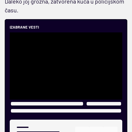
Daleko joj grozna, zatvorena kuća u policijskom
času.
IZABRANE VESTI