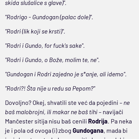
skida slušalice s glave)".
"Rodrigo - Gundogan (palac dole)".
"Rodri (lik koji se krsti)".
"Rodri i Gundo, for fuck's sake".
"Rodri i Gundo, o Bože, molim te, ne".
"Gundogan i Rodri zajedno je s*anje, ali idemo".
"Rodri?! Šta nije u redu sa Pepom?"
Dovoljno? Okej, shvatili ste već da pojedini
– ne
baš malobrojni, ili makar ne baš tihi –
navijači
Mančester sitija nisu baš cenili
Rodrija
. Pa neka
je i pola od ovoga (i) zbog
Gundogana
, mada bi