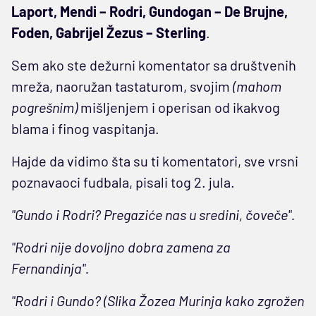
Laport, Mendi – Rodri, Gundogan – De Brujne,
Foden, Gabrijel Žezus – Sterling
.
Sem ako ste dežurni komentator sa društvenih
mreža, naoružan tastaturom, svojim
(mahom
pogrešnim)
mišljenjem i operisan od ikakvog
blama i finog vaspitanja.
Hajde da vidimo šta su ti komentatori, sve vrsni
poznavaoci fudbala, pisali tog 2. jula.
"Gundo i Rodri? Pregaziće nas u sredini, čoveče".
"Rodri nije dovoljno dobra zamena za
Fernandinja".
"Rodri i Gundo? (Slika Žozea Murinja kako zgrožen