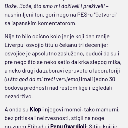
Bože, Bože, šta smo mi doživeli i preživeli! –
nasnimljeni ton, gori nego na PES-u "četvorci"
sa japanskim komentatorom.
Nije to bilo obično kolo jer je koji dan ranije
Liverpul osvojio titulu čekanu tri decenije;
osvojiće je apsolutno zasluženo, budući da su i
pre nego što se neko setio da krka slepog miša,
a neko drugi da zaboravi epruvetu u laboratoriji
(u šta god da mi treći verujemo)
imali jedno 30
bodova prednosti nad restom lige i izgledali
nezadrživo.
A onda su
Klop
i njegovi momci, tako mamurni,
bez pritiska i neizvesnosti, stigli na noge
praznom Etihadu i
Pepu Gvardioli
; Sitiju koji je