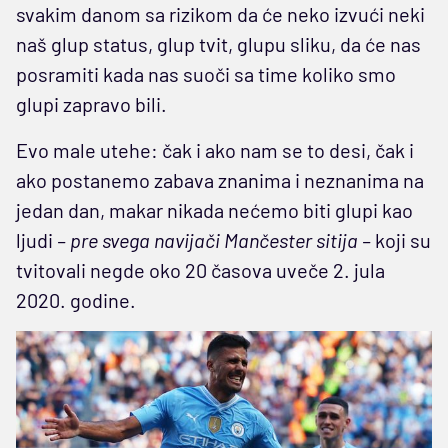
svakim danom sa rizikom da će neko izvući neki
naš glup status, glup tvit, glupu sliku, da će nas
posramiti kada nas suoči sa time koliko smo
glupi zapravo bili.
Evo male utehe: čak i ako nam se to desi, čak i
ako postanemo zabava znanima i neznanima na
jedan dan, makar nikada nećemo biti glupi kao
ljudi
– pre svega navijači Mančester sitija –
koji su
tvitovali negde oko 20 časova uveče 2. jula
2020. godine.