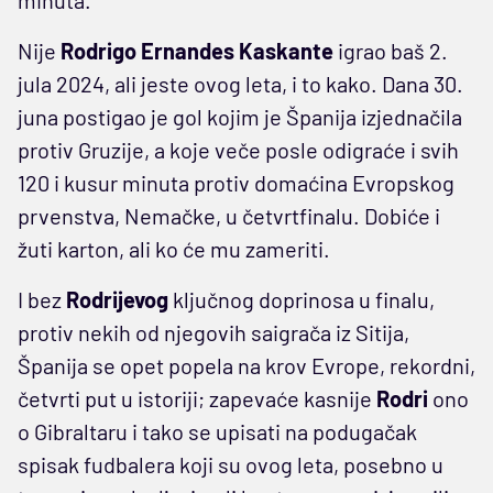
Nije
Rodrigo Ernandes Kaskante
igrao baš 2.
jula 2024, ali jeste ovog leta, i to kako. Dana 30.
juna postigao je gol kojim je Španija izjednačila
protiv Gruzije, a koje veče posle odigraće i svih
120 i kusur minuta protiv domaćina Evropskog
prvenstva, Nemačke, u četvrtfinalu. Dobiće i
žuti karton, ali ko će mu zameriti.
I bez
Rodrijevog
ključnog doprinosa u finalu,
protiv nekih od njegovih saigrača iz Sitija,
Španija se opet popela na krov Evrope, rekordni,
četvrti put u istoriji; zapevaće kasnije
Rodri
ono
o Gibraltaru i tako se upisati na podugačak
spisak fudbalera koji su ovog leta, posebno u