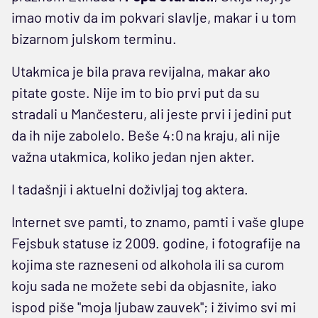
imao motiv da im pokvari slavlje, makar i u tom
bizarnom julskom terminu.
Utakmica je bila prava revijalna, makar ako
pitate goste. Nije im to bio prvi put da su
stradali u Mančesteru, ali jeste prvi i jedini put
da ih nije zabolelo. Beše 4:0 na kraju, ali nije
važna utakmica, koliko jedan njen akter.
I tadašnji i aktuelni doživljaj tog aktera.
Internet sve pamti, to znamo, pamti i vaše glupe
Fejsbuk statuse iz 2009. godine, i fotografije na
kojima ste razneseni od alkohola ili sa curom
koju sada ne možete sebi da objasnite, iako
ispod piše "moja ljubaw zauvek"; i živimo svi mi