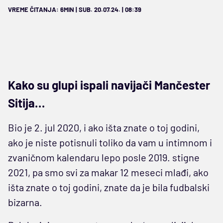
VREME ČITANJA: 6MIN | SUB. 20.07.24. | 08:39
Kako su glupi ispali navijači Mančester
Sitija…
Bio je 2. jul 2020, i ako išta znate o toj godini,
ako je niste potisnuli toliko da vam u intimnom i
zvaničnom kalendaru lepo posle 2019. stigne
2021, pa smo svi za makar 12 meseci mlađi, ako
išta znate o toj godini, znate da je bila fudbalski
bizarna.