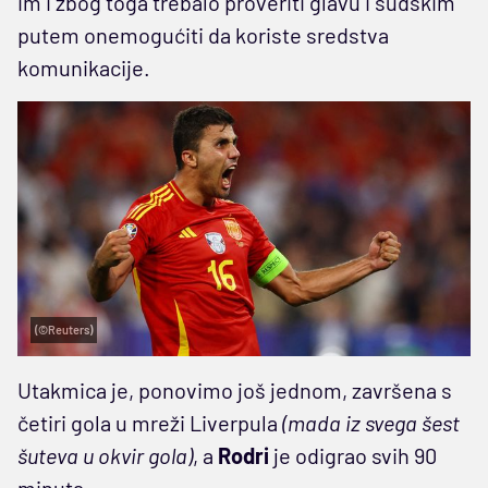
im i zbog toga trebalo proveriti glavu i sudskim
putem onemogućiti da koriste sredstva
komunikacije.
(©Reuters)
Utakmica je, ponovimo još jednom, završena s
četiri gola u mreži Liverpula
(mada iz svega šest
šuteva u okvir gola)
, a
Rodri
je odigrao svih 90
minuta.