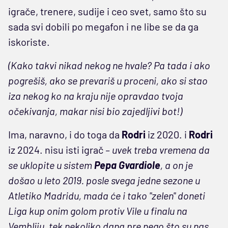
igrače, trenere, sudije i ceo svet, samo što su
sada svi dobili po megafon i ne libe se da ga
iskoriste.
(Kako takvi nikad nekog ne hvale? Pa tada i ako
pogrešiš, ako se prevariš u proceni, ako si stao
iza nekog ko na kraju nije opravdao tvoja
očekivanja, makar nisi bio zajedljivi bot!)
Ima, naravno, i do toga da
Rodri
iz 2020. i
Rodri
iz 2024. nisu isti igrač
– uvek treba vremena da
se uklopite u sistem
Pepa Gvardiole
, a on je
došao u leto 2019. posle svega jedne sezone u
Atletiko Madridu, mada će i tako "zelen" doneti
Liga kup onim golom protiv Vile u finalu na
Vembliju, tek nekoliko dana pre nego što su nas