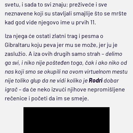
svetu, i sada to svi znaju; preživeće i sve
neznavene koji su stavljali smajlije što se mršte
kad god vide njegovo ime u prvih 11.
Iza njega će ostati zlatni trag i pesma o
Gibraltaru koju peva jer mu se može, jer ju je
zaslužio. A iza ovih drugih samo strah
– delimo
ga svi, i niko nije pošteđen toga, čak i ako niko od
nas koji smo se okupili na ovom virtuelnom mestu
nije toliko glup da ne vidi koliko je
Rodri
dobar
igrač –
da će neko izvući njihove nepromišljene
rečenice i početi da im se smeje.