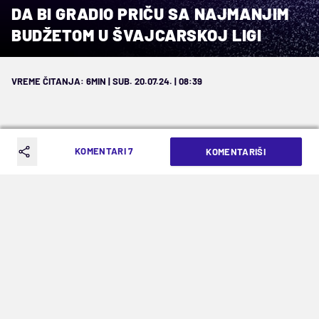
DA BI GRADIO PRIČU SA NAJMANJIM
BUDŽETOM U ŠVAJCARSKOJ LIGI
VREME ČITANJA: 6MIN | SUB. 20.07.24. | 08:39
KOMENTARI 7
KOMENTARIŠI
Trener Ognjen Zarić za Mozzart Sport
govorio o prilici da sa 35 godina
samostalno vodi tim u elitnom rangu,
ali i o samom početku novog
šampionata u Švajcarskoj...