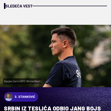
SLEDEĆA VEST
Ognjen Zarić (©FC Winterthur)
S. STANKOVIĆ
SRBIN IZ TESLIĆA ODBIO JANG BOJS