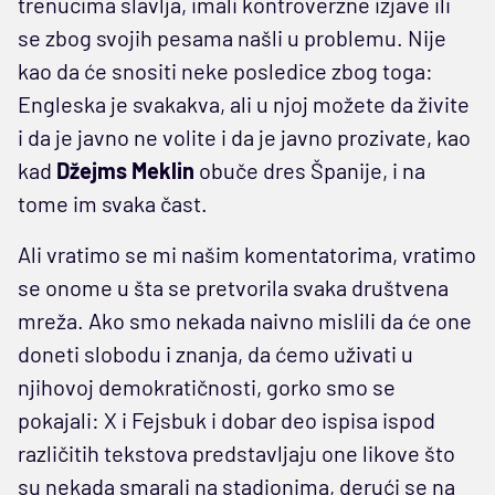
trenucima slavlja, imali kontroverzne izjave ili
se zbog svojih pesama našli u problemu. Nije
kao da će snositi neke posledice zbog toga:
Engleska je svakakva, ali u njoj možete da živite
i da je javno ne volite i da je javno prozivate, kao
kad
Džejms Meklin
obuče dres Španije, i na
tome im svaka čast.
Ali vratimo se mi našim komentatorima, vratimo
se onome u šta se pretvorila svaka društvena
mreža. Ako smo nekada naivno mislili da će one
doneti slobodu i znanja, da ćemo uživati u
njihovoj demokratičnosti, gorko smo se
pokajali: X i Fejsbuk i dobar deo ispisa ispod
različitih tekstova predstavljaju one likove što
su nekada smarali na stadionima, derući se na