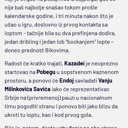
nije baš najbolje snašao tokom prošle
kalendarske godine, i tri minuta nakon što je
ušao u igru, doslovno iz prvog kontakta sa
loptom - tačnije bila su dva prefinjena dodira,
jedan dribling i jedan lob “bockanjem” lopte -
doneo prednost Bikovima.
Radost će kratko trajati,
Kazadei
je neoprezno
startovao na
Pobegu
u sopstvenom kaznenom
prostoru, a ponovo će
Endoj
savladati
Vanju
Milinkovića Savića
iako će reprezentativac
Srbije na (privremenoj) pauzi u nacionalnom
timu pogoditi stranu i ponovo biti jako blizu da
ukroti tu loptu, kao i kod prvog gola.
Bilo je, potom, dosta uzbuđenja na obe strane,