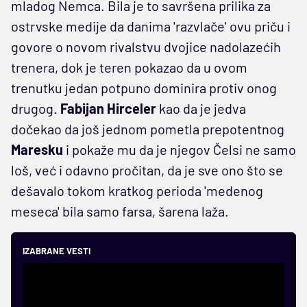
mladog Nemca. Bila je to savršena prilika za
ostrvske medije da danima 'razvlače' ovu priču i
govore o novom rivalstvu dvojice nadolazećih
trenera, dok je teren pokazao da u ovom
trenutku jedan potpuno dominira protiv onog
drugog.
Fabijan Hirceler
kao da je jedva
dočekao da još jednom pometla prepotentnog
Maresku
i pokaže mu da je njegov Čelsi ne samo
loš, već i odavno pročitan, da je sve ono što se
dešavalo tokom kratkog perioda 'medenog
meseca' bila samo farsa, šarena laža.
IZABRANE VESTI