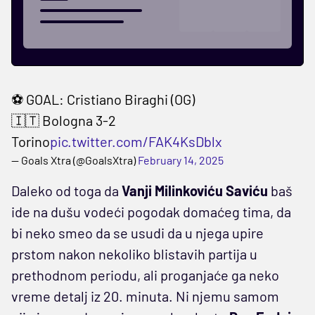
⚽️ GOAL: Cristiano Biraghi (OG)
🇮🇹 Bologna 3-2
Torino
pic.twitter.com/FAK4KsDblx
— Goals Xtra (@GoalsXtra)
February 14, 2025
Daleko od toga da
Vanji Milinkoviću Saviću
baš
ide na dušu vodeći pogodak domaćeg tima, da
bi neko smeo da se usudi da u njega upire
prstom nakon nekoliko blistavih partija u
prethodnom periodu, ali proganjaće ga neko
vreme detalj iz 20. minuta. Ni njemu samom