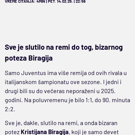
VREME ČITANJA: 4MIN | PET. 14.02.25. | 22:56
Sve je slutilo na remi do tog, bizarnog
poteza Biragija
Samo Juventus ima više remija od ovih rivala u
italijanskom šampionatu ove sezone. I jedni i
drugi bili su do večeras neporaženi u 2025.
godini. Na poluvremenu je bilo 1:1, do 90. minuta
2:2.
Sve je, dakle, slutilo na remi, a onda bizaran
potez
Kristijana Biragija
, koji je samo devet