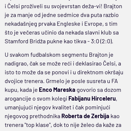
i Čelsi proživeli su svojevrstan deža-vi! Brajton
je za manje od jedne sedmice dva puta razbio
nekadašnjeg prvaka Engleske i Evrope, s tim
što je večeras učinio da nekada slavni klub sa
Stamford Bridža pukne kao tikva - 3:0 (2:0).
U svakom fudbalskom segmentu Brajton je
nadigrao, čak se može reći i deklasirao Čelsi, a
isto to može da se ponovi i u direktnom okršaju
dvojice trenera. Grmelo je posle susreta u FA
kupu, kada je
Enco Mareska
govorio sa dozom
arogancije o svom kolegi
Fabijanu Hirceleru
,
umanjujući njegov kvalitet i čak pominjući
njegovog prethodnika
Roberta de Zerbija
kao
trenera "top klase", dok to nije želeo da kaže za