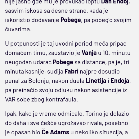
nije jasno gde mu je provukao loptu
Dan Endoj
,
sasvim iskosa sa desne strane, kada je
iskoristio dodavanje
Pobege
, pa pobeg’o svojim
čuvarima.
U potpunosti je taj uvodni period meča pripao
domaćem timu, zaustavio je
Vanja
u 10. minutu
neugodan udarac
Pobege
sa distance, pa je, tri
minuta kasnije, sudija
Fabri
najpre dosudio
penal za Bolonju, nakon duela
Linetija
i
Endoja
,
pa preinačio svoju odluku nakon asistencije iz
VAR sobe zbog kontrafaula.
Ipak, kako je vreme odmicalo, Torino je dolazio
do daha i sve češće ugrožavao rivala, posebno
je opasan bio
Če Adams
u nekoliko situacija, a