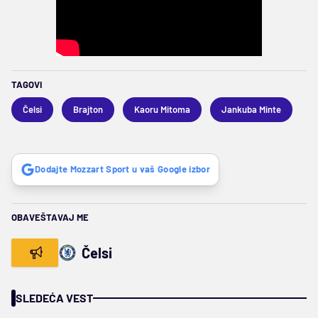
TAGOVI
Čelsi
Brajton
Kaoru Mitoma
Jankuba Minte
Dodajte Mozzart Sport u vaš Google izbor
OBAVEŠTAVAJ ME
Čelsi
SLEDEĆA VEST