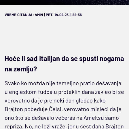
VREME ČITANJA: 4MIN | PET. 14.02.25. | 22:56
Hoće li sad Italijan da se spusti nogama
na zemlju?
Svako ko možda nije temeljno pratio dešavanja
u engleskom fudbalu proteklih dana zakleo bi se
verovatno da je pre neki dan gledao kako
Brajton pobeđuje Čelsi, verovatno misleći da je
ono što se dešavalo večeras na Ameksu samo
repriza. No, ne lezi vraže, jer u šest dana Brajton