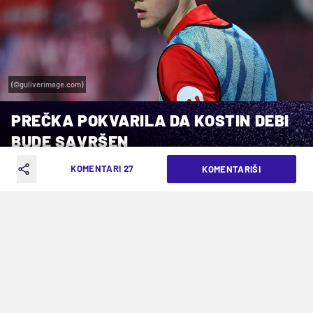
(©guliverimage.com)
PREČKA POKVARILA DA KOSTIN DEBI
BUDE SAVRŠEN
KOMENTARI 27
KOMENTARIŠI
VREME ČITANJA: 4MIN | PET. 14.02.25. | 22:56
Nedeljković ušao u igru u 82. minutu,