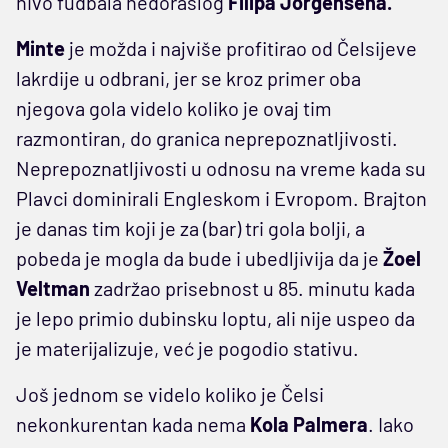
nivo fudbala nedoraslog
Filipa Jorgensena.
Minte
je možda i najviše profitirao od Čelsijeve
lakrdije u odbrani, jer se kroz primer oba
njegova gola videlo koliko je ovaj tim
razmontiran, do granica neprepoznatljivosti.
Neprepoznatljivosti u odnosu na vreme kada su
Plavci dominirali Engleskom i Evropom. Brajton
je danas tim koji je za (bar) tri gola bolji, a
pobeda je mogla da bude i ubedljivija da je
Žoel
Veltman
zadržao prisebnost u 85. minutu kada
je lepo primio dubinsku loptu, ali nije uspeo da
je materijalizuje, već je pogodio stativu.
Još jednom se videlo koliko je Čelsi
nekonkurentan kada nema
Kola Palmera
. Iako