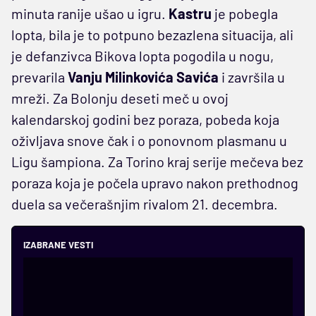
minuta ranije ušao u igru.
Kastru
je pobegla
lopta, bila je to potpuno bezazlena situacija, ali
je defanzivca Bikova lopta pogodila u nogu,
prevarila
Vanju Milinkovića Savića
i završila u
mreži. Za Bolonju deseti meč u ovoj
kalendarskoj godini bez poraza, pobeda koja
oživljava snove čak i o ponovnom plasmanu u
Ligu šampiona. Za Torino kraj serije mečeva bez
poraza koja je počela upravo nakon prethodnog
duela sa večerašnjim rivalom 21. decembra.
IZABRANE VESTI