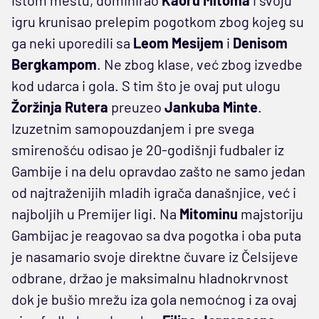
igru krunisao prelepim pogotkom zbog kojeg su
ga neki uporedili sa
Leom Mesijem
i
Denisom
Bergkampom
. Ne zbog klase, već zbog izvedbe
kod udarca i gola. S tim što je ovaj put ulogu
Žoržinja Rutera
preuzeo
Jankuba Minte
.
Izuzetnim samopouzdanjem i pre svega
smirenošću odisao je 20-godišnji fudbaler iz
Gambije i na delu opravdao zašto ne samo jedan
od najtraženijih mladih igrača današnjice, već i
najboljih u Premijer ligi. Na
Mitominu
majstoriju
Gambijac je reagovao sa dva pogotka i oba puta
je nasamario svoje direktne čuvare iz Čelsijeve
odbrane, držao je maksimalnu hladnokrvnost
dok je bušio mrežu iza gola nemoćnog i za ovaj