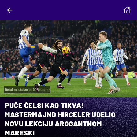
Detalj sa utakmice (©Reuters)
PUČE ČELSI KAO TIKVA!
MASTERMAJND HIRCELER UDELIO
NOVU LEKCIJU AROGANTNOM
MARESKI