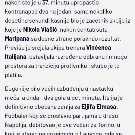
nakon što je u 37. minutu upropastio
kontranapad dva na jedan, samo nekoliko
desetina sekundi kasnije bio je začetnik akcije iz
koje je
Nikola Vlašić
, nakon centatršuta
Maripana
sa desne strane poravnao rezultat.
Previše je srčjala ekipa trenera
Vinćenca
Italijana
, ostavljala razređenu odbranu i mnogo
prostora za tranziciju protivniku i skupo je to
platila.
Dugo nije bilo većih uzbuđenja u nastavku
meča, a onda - dva gola u pet minuta. Italija je
definitivno obećana zenlja za
Eljifa Elmasa
.
Fudbaler koji se proslavio partijama u dresu
Napolija, debitovao je ove večeri za Torino, u
koji je stigao na pozajmicu iz Lajpciga, gde se