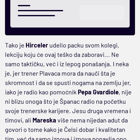
Tako je
Hirceler
udelio packu svom kolegi,
lekciju koju će ovaj teško da zaboravi... Ne
samo taktičku, već i iz lepog ponašanja. I neka
je, jer trener Plavaca mora da nauči šta je
skromnost i da se spusti nogama na zemlju jer,
iako je radio kao pomoćnik
Pepa Gvardiole
, nije
ni blizu onoga što je Španac radio na početku
svoje trenerske karijere. Jesu druga vremena i
timovi, ali
Mareska
više nema nijedan adut da
govori o tome kako je Čelsi dobar i kvalitetan
tim, već da samo iznova i iznova ponavlja ono