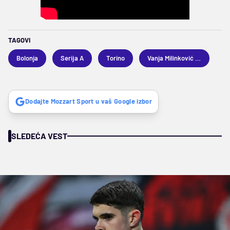
TAGOVI
Bolonja
Serija A
Torino
Vanja Milinković Savić
Dodajte Mozzart Sport u vaš Google izbor
SLEDEĆA VEST