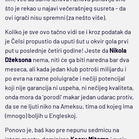
što je rekao u najavi večerašnjeg susreta - da
ovi igrači nisu spremni (za nešto više).
Koliko je sve ovo tačno vidi se i kroz podatak da
je Čelsi propustio da uputi šut u okvir gola prvi
put u poslednje četiri godine! Jeste da
Nikola
Džeksona
nema, niti će ga biti naredna bar dva
meseca, ali kada jedan klub potroši milijardu i
po evra na razne poluigrače i nečiji potencijal
koji nije garancija ni uspeha, ni nečijeg kvaliteta,
onda mora da 'porodi' makar jedan udarac protiv,
da se ne ljuti niko na Ameksu, tima od kojeg ima
(mnogo) boljih u Engleskoj.
Ponovo je, baš kao pre nepunu sedmicu na
istom mestu, dominirao
Kaoru Mitoma
i svoju