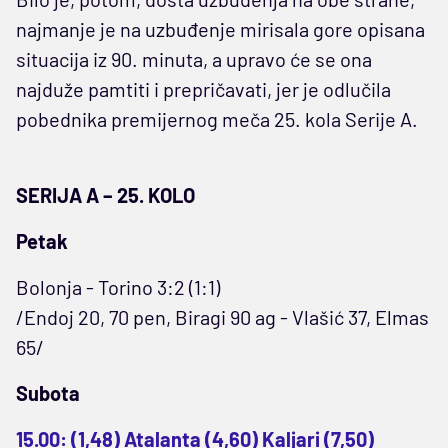
najmanje je na uzbuđenje mirisala gore opisana
situacija iz 90. minuta, a upravo će se ona
najduže pamtiti i prepričavati, jer je odlučila
pobednika premijernog meča 25. kola Serije A.
SERIJA A – 25. KOLO
Petak
Bolonja - Torino 3:2 (1:1)
/Endoj 20, 70 pen, Biragi 90 ag - Vlašić 37, Elmas
65/
Subota
15.00: (1,48) Atalanta (4,60) Kaljari (7,50)