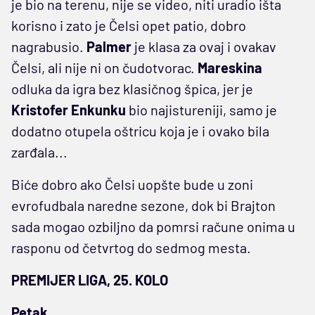
je bio na terenu, nije se video, niti uradio išta
korisno i zato je Čelsi opet patio, dobro
nagrabusio.
Palmer
je klasa za ovaj i ovakav
Čelsi, ali nije ni on čudotvorac.
Mareskina
odluka da igra bez klasičnog špica, jer je
Kristofer Enkunku
bio najistureniji, samo je
dodatno otupela oštricu koja je i ovako bila
zarđala...
Biće dobro ako Čelsi uopšte bude u zoni
evrofudbala naredne sezone, dok bi Brajton
sada mogao ozbiljno da pomrsi račune onima u
rasponu od četvrtog do sedmog mesta.
PREMIJER LIGA, 25. KOLO
Petak