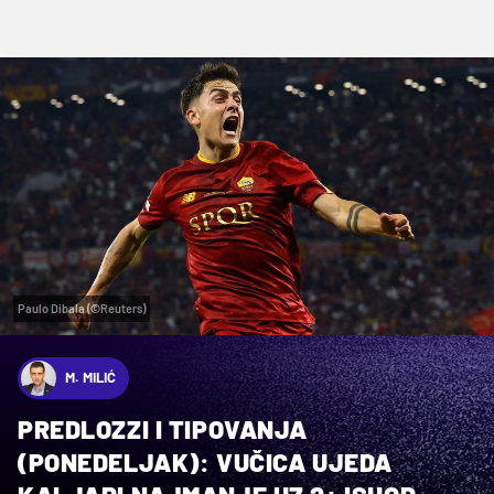
Paulo Dibala (©Reuters)
M. MILIĆ
PREDLOZZI I TIPOVANJA
(PONEDELJAK): VUČICA UJEDA