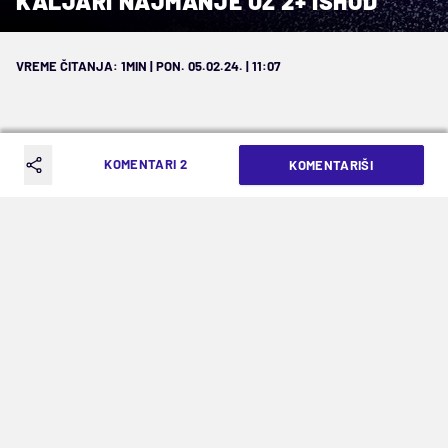
KALJARI NAJMANJE UZ 2+ ISHOD
VREME ČITANJA: 1MIN | PON. 05.02.24. | 11:07
KOMENTARI 2
KOMENTARIŠI
Pročitajte nekoliko predloga za 5.
februar…
NAPOMENA:
U rubrici PREDLOZZI I TIPOVANJA
novinari portala MOZZART Sport iznose svoje
mišljenje povodom utakmica koje se igraju tog
dana, i daju svoje viđenje koji bi ishod mogao da