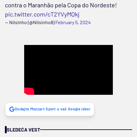
contra o Maranhão pela Copa do Nordeste!
pic.twitter.com/cT2YVyMQkj
— Nilsinho (@Nilsinho8)
February 5, 2024
Dodajte Mozzart Sport u vaš Google izbor
SLEDEĆA VEST