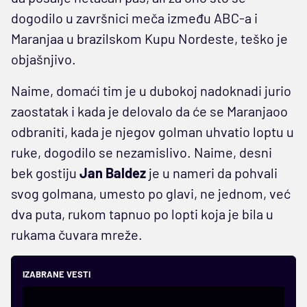
dogodilo u završnici meča između ABC-a i
Maranjaa u brazilskom Kupu Nordeste, teško je
objašnjivo.
Naime, domaći tim je u dubokoj nadoknadi jurio
zaostatak i kada je delovalo da će se Maranjaoo
odbraniti, kada je njegov golman uhvatio loptu u
ruke, dogodilo se nezamislivo. Naime, desni
bek gostiju
Jan Baldez
je u nameri da pohvali
svog golmana, umesto po glavi, ne jednom, već
dva puta, rukom tapnuo po lopti koja je bila u
rukama čuvara mreže.
IZABRANE VESTI