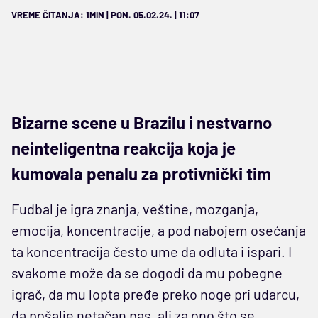
VREME ČITANJA: 1MIN | PON. 05.02.24. | 11:07
Bizarne scene u Brazilu i nestvarno
neinteligentna reakcija koja je
kumovala penalu za protivnički tim
Fudbal je igra znanja, veštine, mozganja,
emocija, koncentracije, a pod nabojem osećanja
ta koncentracija često ume da odluta i ispari. I
svakome može da se dogodi da mu pobegne
igrač, da mu lopta pređe preko noge pri udarcu,
da pošalje netačan pas, ali za ono što se