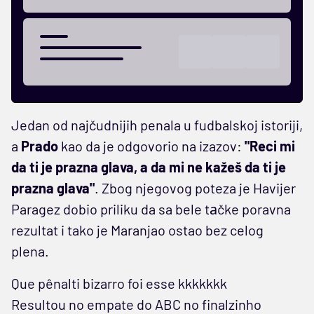
Jedan od najčudnijih penala u fudbalskoj istoriji,
a
Prado
kao da je odgovorio na izazov:
"Reci mi
da ti je prazna glava, a da mi ne kažeš da ti je
prazna glava"
. Zbog njegovog poteza je Havijer
Paragez dobio priliku da sa bele tаčke poravna
rezultat i tako je Maranjao ostao bez celog
plena.
Que pênalti bizarro foi esse kkkkkkk
Resultou no empate do ABC no finalzinho