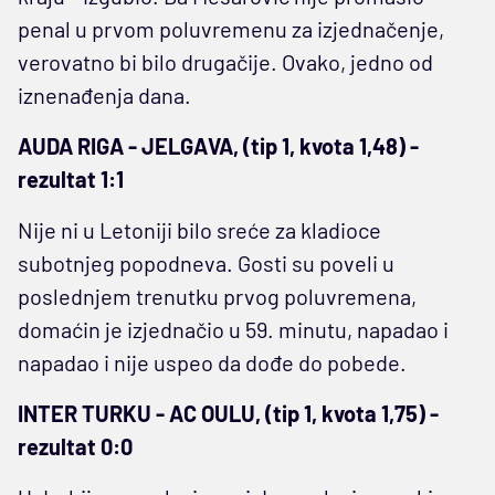
penal u prvom poluvremenu za izjednačenje,
verovatno bi bilo drugačije. Ovako, jedno od
iznenađenja dana.
AUDA RIGA - JELGAVA, (tip 1, kvota 1,48) -
rezultat 1:1
Nije ni u Letoniji bilo sreće za kladioce
subotnjeg popodneva. Gosti su poveli u
poslednjem trenutku prvog poluvremena,
domaćin je izjednačio u 59. minutu, napadao i
napadao i nije uspeo da dođe do pobede.
INTER TURKU - AC OULU, (tip 1, kvota 1,75) -
rezultat 0:0