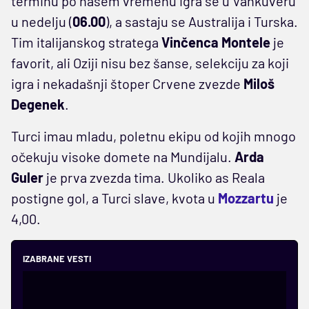
terminu po našem vremenu igra se u Vankuveru
u nedelju (
06.00
), a sastaju se Australija i Turska.
Tim italijanskog stratega
Vinčenca Montele
je
favorit, ali Oziji nisu bez šanse, selekciju za koji
igra i nekadašnji štoper Crvene zvezde
Miloš
Degenek
.
Turci imau mladu, poletnu ekipu od kojih mnogo
očekuju visoke domete na Mundijalu.
Arda
Guler
je prva zvezda tima. Ukoliko as Reala
postigne gol, a Turci slave, kvota u
Mozzartu
je
4,00.
IZABRANE VESTI