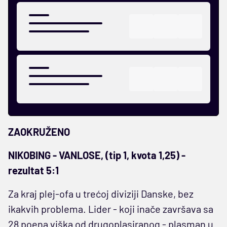
ZAOKRUŽENO
NIKOBING - VANLOSE, (tip 1, kvota 1,25) -
rezultat 5:1
Za kraj plej-ofa u trećoj diviziji Danske, bez
ikakvih problema. Lider - koji inače završava sa
28 poena viška od drugoplasiranog - plasman u