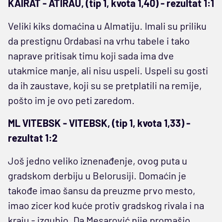
KAIRAT - ATIRAU, (tip 1, kvota 1,40) - rezultat 1:1
Veliki kiks domaćina u Almatiju. Imali su priliku
da prestignu Ordabasi na vrhu tabele i tako
naprave pritisak timu koji sada ima dve
utakmice manje, ali nisu uspeli. Uspeli su gosti
da ih zaustave, koji su se pretplatili na remije,
pošto im je ovo peti zaredom.
ML VITEBSK - VITEBSK, (tip 1, kvota 1,33) -
rezultat 1:2
Još jedno veliko iznenađenje, ovog puta u
gradskom derbiju u Belorusiji. Domaćin je
takođe imao šansu da preuzme prvo mesto,
imao zicer kod kuće protiv gradskog rivala i na
kraju - izgubio. Da Mesarović nije promašio