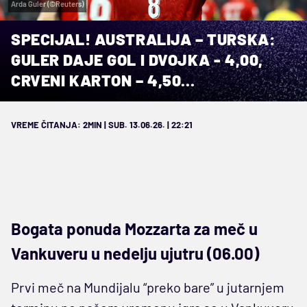
Arda Guler (©Reuters)
SPECIJAL! AUSTRALIJA – TURSKA:
GULER DAJE GOL I DVOJKA - 4,00,
CRVENI KARTON – 4,50...
VREME ČITANJA: 2MIN | SUB. 13.06.26. | 22:21
Bogata ponuda Mozzarta za meč u
Vankuveru u nedelju ujutru (06.00)
Prvi meč na Mundijalu “preko bare” u jutarnjem