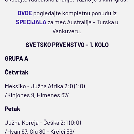
OVDE
pogledajte kompletnu ponudu iz
SPECIJALA
za meč Australija – Turska u
Vankuveru.
SVETSKO PRVENSTVO – 1. KOLO
GRUPA A
Četvrtak
Meksiko - Južna Afrika 2:0 (1:0)
/Kinjones 9, Himenes 67/
Petak
Južna Koreja - Češka 2:1 (0:0)
/Hvan 67, Gju 80 - Krejči 59/