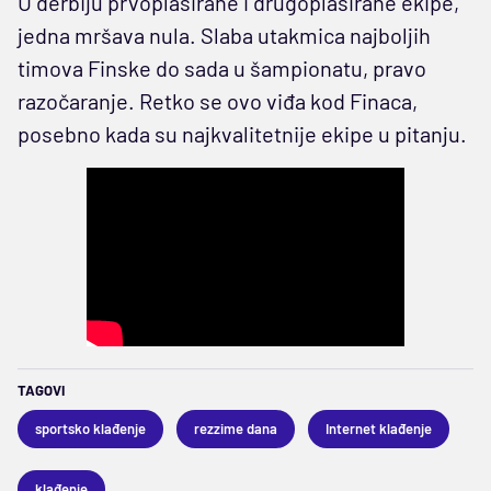
U derbiju prvoplasirane i drugoplasirane ekipe,
jedna mršava nula. Slaba utakmica najboljih
timova Finske do sada u šampionatu, pravo
razočaranje. Retko se ovo viđa kod Finaca,
posebno kada su najkvalitetnije ekipe u pitanju.
TAGOVI
sportsko klađenje
rezzime dana
Internet klađenje
klađenje