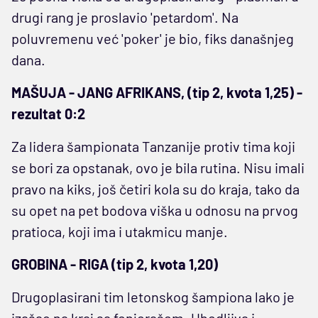
drugi rang je proslavio 'petardom'. Na
poluvremenu već 'poker' je bio, fiks današnjeg
dana.
MAŠUJA - JANG AFRIKANS, (tip 2, kvota 1,25) -
rezultat 0:2
Za lidera šampionata Tanzanije protiv tima koji
se bori za opstanak, ovo je bila rutina. Nisu imali
pravo na kiks, još četiri kola su do kraja, tako da
su opet na pet bodova viška u odnosu na prvog
pratioca, koji ima i utakmicu manje.
GROBINA - RIGA (tip 2, kvota 1,20)
Drugoplasirani tim letonskog šampiona lako je
izašao na kraj sa fenjerašem. Ubedljiva i