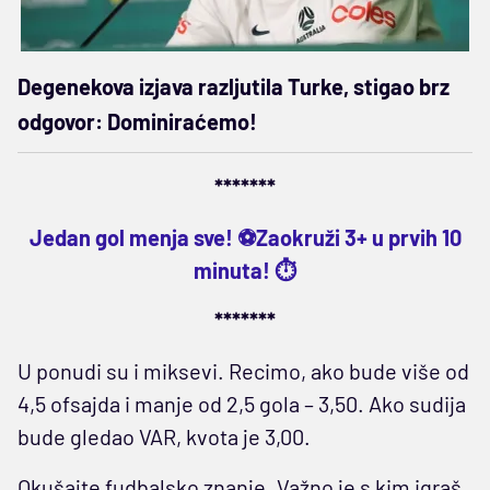
Degenekova izjava razljutila Turke, stigao brz
odgovor: Dominiraćemo!
*******
Jedan gol menja sve! ⚽Zaokruži 3+ u prvih 10
minuta! ⏱️
*******
U ponudi su i miksevi. Recimo, ako bude više od
4,5 ofsajda i manje od 2,5 gola – 3,50. Ako sudija
bude gledao VAR, kvota je 3,00.
Okušajte fudbalsko znanje. Važno je s kim igraš.