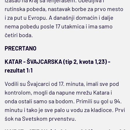
rutinska pobeda, nastavak borbe za prvo mesto
i za put u Evropu. A današnji domaćin i dalje
nema pobedu posle 17 utakmica i ima samo
četiri boda.
PRECRTANO
KATAR - ŠVAJCARSKA (tip 2, kvota 1,23) -
rezultat 1:1
Vodili su Švajcarci od 17. minuta, imali sve pod
kontrolom, mogli da napune mrežu Katara i
onda ostali samo sa bodom. Primili su gol u 94.
minutu i tako je sve palo u vodu za kladioce. Prvi
šok na Svetskom prvenstvu.