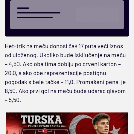
Het-trik na meču donosi čak 17 puta veći iznos
od uloženog. Ukoliko bude isključenje na meču
– 4,50. Ako oba tima dobiju po crveni karton –
20,0, a ako obe reprezentacije postignu
pogodak s bele tačke – 11,0. Promašeni penal je
8,50. Ako prvi gol na meču bude udarac glavom
– 5,50.