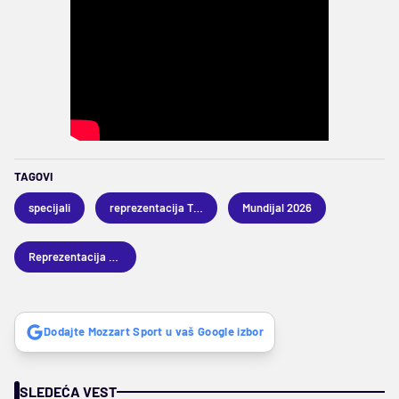
TAGOVI
specijali
reprezentacija Turske
Mundijal 2026
Reprezentacija Australije
Dodajte Mozzart Sport u vaš Google izbor
SLEDEĆA VEST