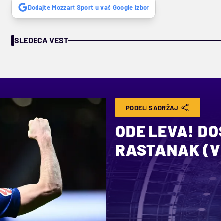
Dodajte Mozzart Sport u vaš Google izbor
SLEDEĆA VEST
PODELI SADRŽAJ
ODE LEVA! DO
RASTANAK (V