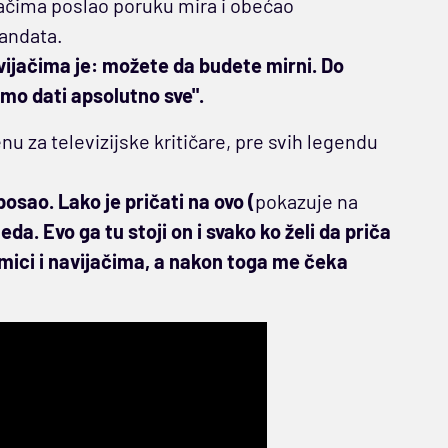
ačima poslao poruku mira i obećao
andata.
ijačima je: možete da budete mirni. Do
mo dati apsolutno sve".
enu za televizijske kritičare, pre svih legendu
sao. Lako je pričati na ovo (
pokazuje na
da. Evo ga tu stoji on i svako ko želi da priča
mici i navijačima, a nakon toga me čeka