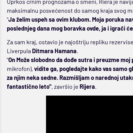
Uprkos crnim prognozama o smeni, Riera je navij
maksimalnu posvećenost do samog kraja svog m
"
Ja želim uspeh sa ovim klubom. Moja poruka nav
poslednjeg dana mog boravka ovde, ja i igrači će
Za sam kraj, ostavio je najoštriju repliku rezervis
Liverpula
Ditmara Hamana
.
"
On Može slobodno da dođe sutra i preuzme moj po
mikrofon),
vidite ga, pogledajte kako vas samo gle
za njim neka sedne. Razmišljam o narednoj utak
fantastično leto"
, završio je
Rijera
.