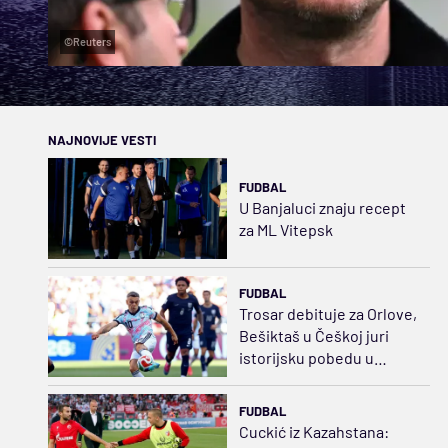
©Reuters
NAJNOVIJE VESTI
FUDBAL
U Banjaluci znaju recept
za ML Vitepsk
FUDBAL
Trosar debituje za Orlove,
Bešiktaš u Češkoj juri
istorijsku pobedu u
Evropi
FUDBAL
Cuckić iz Kazahstana: