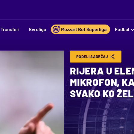
Transferi
Evroliga
Mozzart Bet Superliga
Fudbal
PODELI SADRŽAJ
RIJERA U ELE
MIKROFON, K
SVAKO KO ŽEL