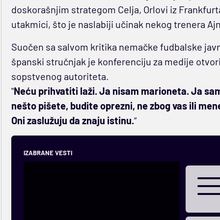
doskorašnjim strategom Celja, Orlovi iz Frankfurt
utakmici, što je naslabiji učinak nekog trenera Aj
Suočen sa salvom kritika nemačke fudbalske javno
španski stručnjak je konferenciju za medije otvo
sopstvenog autoriteta.
"
Neću prihvatiti laži. Ja nisam marioneta. Ja sa
nešto pišete, budite oprezni, ne zbog vas ili mene,
Oni zaslužuju da znaju istinu.
“
IZABRANE VESTI