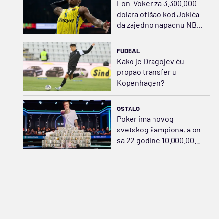
Loni Voker za 3.300.000
dolara otišao kod Jokića
da zajedno napadnu NBA
ligu
FUDBAL
Kako je Dragojeviću
propao transfer u
Kopenhagen?
OSTALO
Poker ima novog
svetskog šampiona, a on
sa 22 godine 10.000.000
dolara