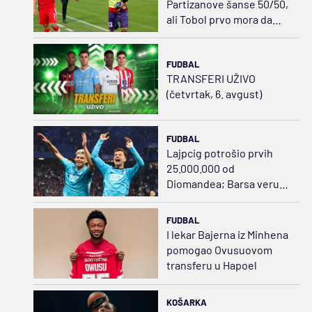
Partizanove šanse 50/50,
ali Tobol prvo mora da
preživi vrelu Humsku
FUDBAL
TRANSFERI UŽIVO
(četvrtak, 6. avgust)
FUDBAL
Lajpcig potrošio prvih
25.000.000 od
Diomandea; Barsa veruje
Hamzi
FUDBAL
I lekar Bajerna iz Minhena
pomogao Ovusuovom
transferu u Hapoel
KOŠARKA