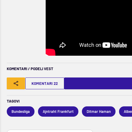
KOMENTARI / PODELI VEST
KOMENTARI 22
TAGOVI
Bundesliga
Ajntraht Frankfurt
Ditmar Haman
Alber