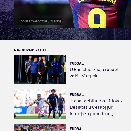
Robert Levandovski (Reuters)
NAJNOVIJE VESTI
FUDBAL
U Banjaluci znaju recept
za ML Vitepsk
FUDBAL
Trosar debituje za Orlove,
Bešiktaš u Češkoj juri
istorijsku pobedu u
Evropi
FUDBAL