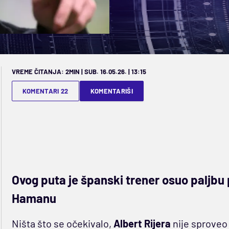
VREME ČITANJA: 2MIN | SUB. 16.05.26. | 13:15
KOMENTARI 22
KOMENTARIŠI
Ovog puta je španski trener osuo paljbu p
Hamanu
Ništa što se očekivalo,
Albert Rijera
nije sproveo 