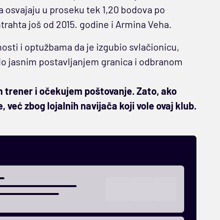
a osvajaju u proseku tek 1,20 bodova po
ntrahta još od 2015. godine i Armina Veha.
sti i optužbama da je izgubio svlačionicu,
rio jasnim postavljanjem granica i odbranom
m trener i očekujem poštovanje.
Zato, ako
 već zbog lojalnih navijača koji vole ovaj klub.