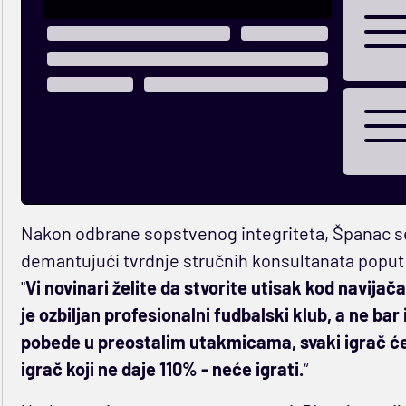
Nakon odbrane sopstvenog integriteta, Španac s
demantujući tvrdnje stručnih konsultanata popu
"
Vi novinari želite da stvorite utisak kod navijača 
je ozbiljan profesionalni fudbalski klub, a ne bar i
pobede u preostalim utakmicama, svaki igrač će dat
igrač koji ne daje 110% - neće igrati.
“