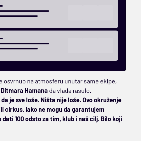
e osvrnuo na atmosferu unutar same ekipe,
t
Ditmara Hamana
da vlada rasulo.
da je sve loše. Ništa nije loše.
Ovo okruženje
li cirkus.
Iako ne mogu da garantujem
i 100 odsto za tim, klub i naš cilj. Bilo koji