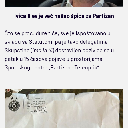
Ivica Iliev je već našao špica za Partizan
Što se procudure tiče, sve je ispoštovano u
skladu sa Statutom, pa je tako delegatima
Skupštine (
ima ih 41
) dostavljen poziv da se u
petak u 15 časova pojave u prostorijama
Sportskog centra „Partizan –Teleoptik“.