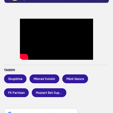
TAGOVI
Skupština
Milorad Vučelić
Miloš Vazura
FK Partizan
Mozzart Bet Superliga