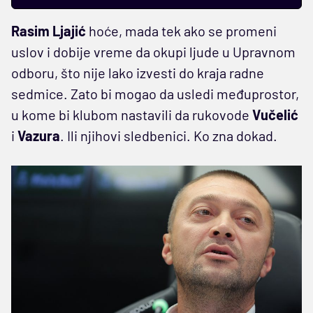
Rasim Ljajić
hoće, mada tek ako se promeni
uslov i dobije vreme da okupi ljude u Upravnom
odboru, što nije lako izvesti do kraja radne
sedmice. Zato bi mogao da usledi međuprostor,
u kome bi klubom nastavili da rukovode
Vučelić
i
Vazura
. Ili njihovi sledbenici. Ko zna dokad.