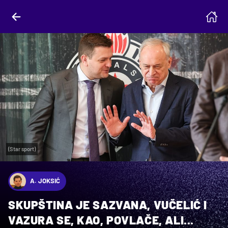
(Star sport)
A. JOKSIĆ
SKUPŠTINA JE SAZVANA, VUČELIĆ I
VAZURA SE, KAO, POVLAČE, ALI...