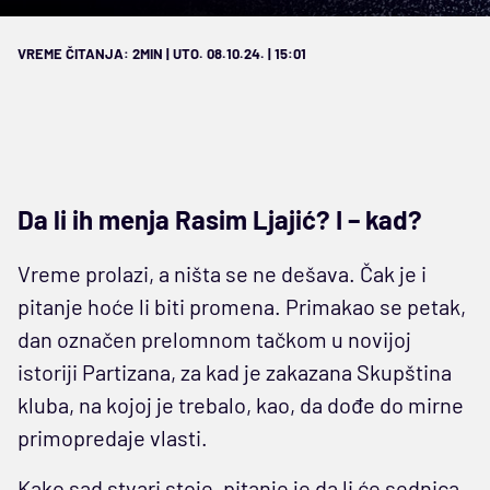
VREME ČITANJA: 2MIN | UTO. 08.10.24. | 15:01
Da li ih menja Rasim Ljajić? I – kad?
Vreme prolazi, a ništa se ne dešava. Čak je i
pitanje hoće li biti promena. Primakao se petak,
dan označen prelomnom tačkom u novijoj
istoriji Partizana, za kad je zakazana Skupština
kluba, na kojoj je trebalo, kao, da dođe do mirne
primopredaje vlasti.
Kako sad stvari stoje, pitanje je da li će sednica