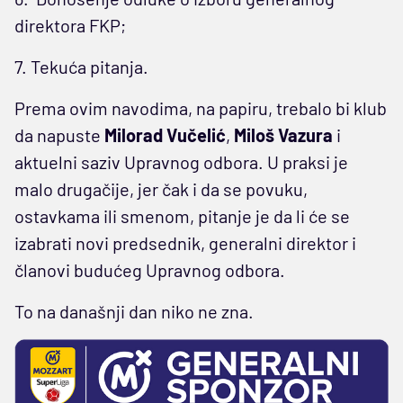
direktora FKP;
7. Tekuća pitanja.
Prema ovim navodima, na papiru, trebalo bi klub
da napuste
Milorad Vučelić
,
Miloš Vazura
i
aktuelni saziv Upravnog odbora. U praksi je
malo drugačije, jer čak i da se povuku,
ostavkama ili smenom, pitanje je da li će se
izabrati novi predsednik, generalni direktor i
članovi budućeg Upravnog odbora.
To na današnji dan niko ne zna.