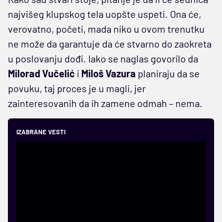
najvišeg klupskog tela uopšte uspeti. Ona će,
verovatno, početi, mada niko u ovom trenutku
ne može da garantuje da će stvarno do zaokreta
u poslovanju dođi. Iako se naglas govorilo da
Milorad Vučelić
i
Miloš Vazura
planiraju da se
povuku, taj proces je u magli, jer
zainteresovanih da ih zamene odmah – nema.
IZABRANE VESTI