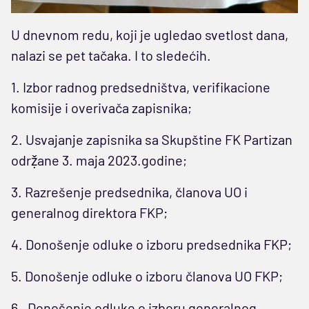
U dnevnom redu, koji je ugledao svetlost dana,
nalazi se pet tačaka. I to sledećih.
1. Izbor radnog predsedništva, verifikacione
komisije i overivača zapisnika;
2. Usvajanje zapisnika sa Skupštine FK Partizan
odrẓ̌ane 3. maja 2023.godine;
3. Razrešenje predsednika, članova UO i
generalnog direktora FKP;
4. Donošenje odluke o izboru predsednika FKP;
5. Donošenje odluke o izboru članova UO FKP;
6. Donošenje odluke o izboru generalnog