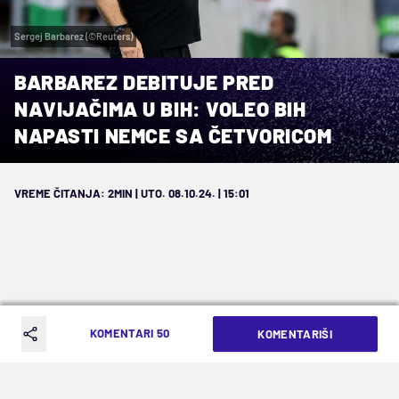
Sergej Barbarez (©Reuters)
BARBAREZ DEBITUJE PRED
NAVIJAČIMA U BIH: VOLEO BIH
NAPASTI NEMCE SA ČETVORICOM
VREME ČITANJA: 2MIN | UTO. 08.10.24. | 15:01
Novi selektor posle četiri gostovanja
KOMENTARI 50
KOMENTARIŠI
konačno u ulozi domaćina