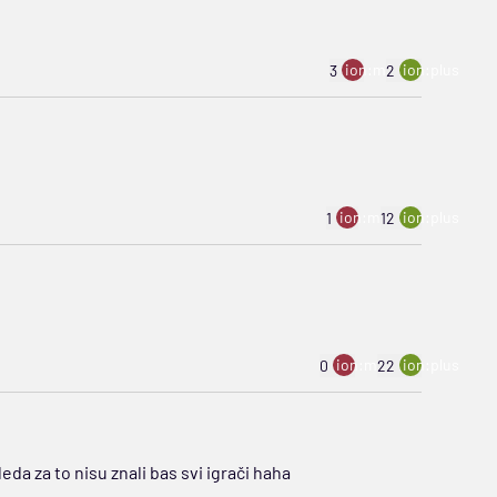
ion:minus
ion:plus
3
2
ion:minus
ion:plus
1
12
ion:minus
ion:plus
0
22
eda za to nisu znali bas svi igrači haha