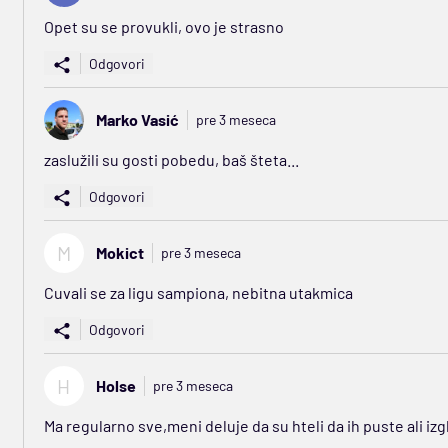
Opet su se provukli, ovo je strasno
Odgovori
Marko Vasić
pre 3 meseca
zaslužili su gosti pobedu, baš šteta...
Odgovori
M
Mokict
pre 3 meseca
Cuvali se za ligu sampiona, nebitna utakmica
Odgovori
H
Holse
pre 3 meseca
Ma regularno sve,meni deluje da su hteli da ih puste ali izgl