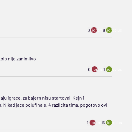
ion:minus
ion:plus
0
8
kolo nije zanimlivo
ion:minus
ion:plus
0
1
ju igrace, za bajern nisu startovali Kejn i
. Nikad jace polufinale, 4 razlicita tima, pogotovo ovi
ion:minus
ion:plus
1
16