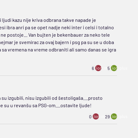
 ljudi kazu nije kriva odbrana takve napade je
bra anri pa se opet nadje neki inter i celsi i totalno
ne postoje... Van bujten je bekenbauer za neko tele
jmar je svemirac za ovaj bajern i psg pa su se u doba
a sa vremena na vreme odbraniti ali samo danas se igra
ion:minus
ion:plus
6
5
 su izgubili, nisu izgubili od šestoligaša....prosto
me su u revanšu sa PSG-om....ostavite ljude!
ion:minus
ion:plus
0
29