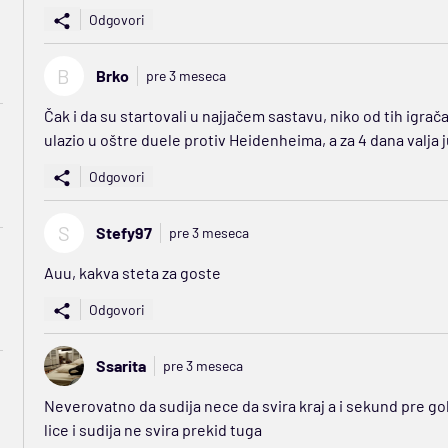
Odgovori
B
Brko
pre 3 meseca
Čak i da su startovali u najjačem sastavu, niko od tih igra
ulazio u oštre duele protiv Heidenheima, a za 4 dana valja ju
Odgovori
S
Stefy97
pre 3 meseca
Auu, kakva steta za goste
Odgovori
Ssarita
pre 3 meseca
Neverovatno da sudija nece da svira kraj a i sekund pre go
lice i sudija ne svira prekid tuga