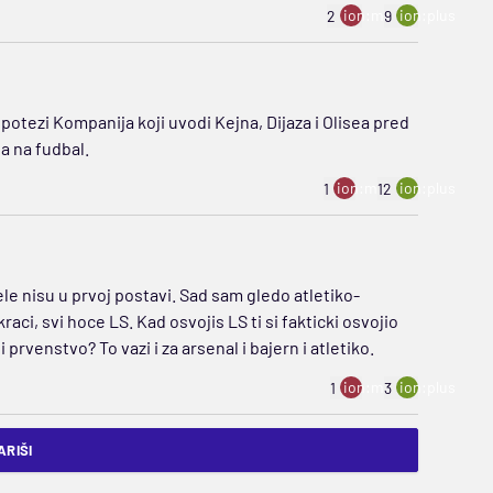
ion:minus
ion:plus
2
9
 potezi Kompanija koji uvodi Kejna, Dijaza i Olisea pred
a na fudbal.
ion:minus
ion:plus
1
12
ele nisu u prvoj postavi. Sad sam gledo atletiko-
kraci, svi hoce LS. Kad osvojis LS ti si fakticki osvojio
li prvenstvo? To vazi i za arsenal i bajern i atletiko.
ion:minus
ion:plus
1
3
RIŠI