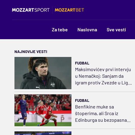
Za tebe
Naslovna
Sve vesti
NAJNOVIJE VESTI
FUDBAL
Maksimovićev prvi intervju
u Nemačkoj: Sanjam da
igram protiv Zvezde u Ligi
šampiona
FUDBAL
Benfikine muke sa
štoperima, ali Srca iz
Edinburga su bezopasna
ovog leta