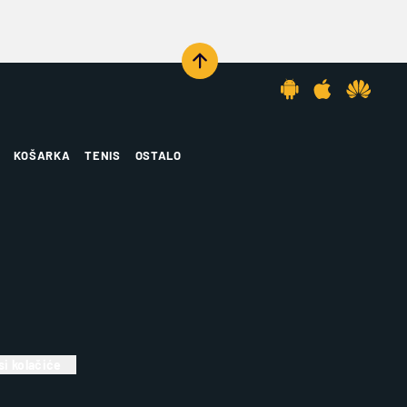
KOŠARKA
TENIS
OSTALO
i kolačiće