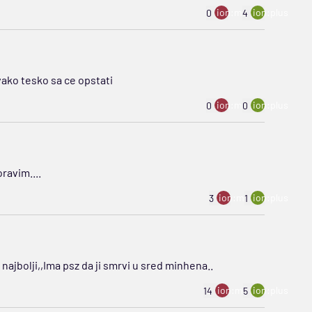
ion:minus
ion:plus
0
4
ako tesko sa ce opstati
ion:minus
ion:plus
0
0
ravim....
ion:minus
ion:plus
3
1
najbolji,,Ima psz da ji smrvi u sred minhena..
ion:minus
ion:plus
14
5