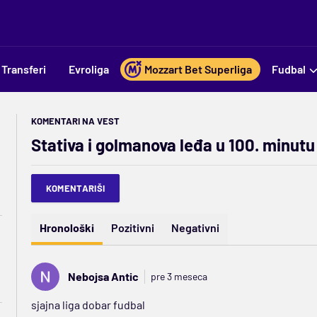
Transferi
Evroliga
Mozzart Bet Superliga
Fudbal
KOMENTARI NA VEST
Stativa i golmanova leđa u 100. minut
KOMENTARIŠI
Hronološki
Pozitivni
Negativni
Nebojsa Antic
pre 3 meseca
sjajna liga dobar fudbal