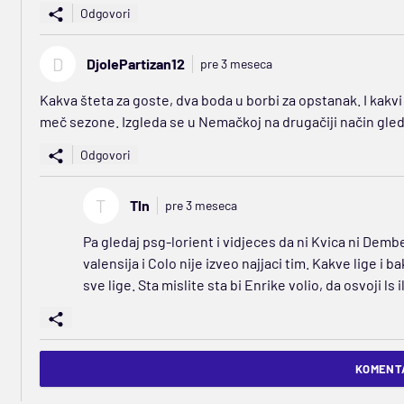
Odgovori
D
DjolePartizan12
pre 3 meseca
Kakva šteta za goste, dva boda u borbi za opstanak. I kakvi
meč sezone. Izgleda se u Nemačkoj na drugačiji način gled
Odgovori
T
Tln
pre 3 meseca
Pa gledaj psg-lorient i vidjeces da ni Kvica ni Demb
valensija i Colo nije izveo najjaci tim. Kakve lige i ba
sve lige. Sta mislite sta bi Enrike volio, da osvoji ls i
KOMENTA