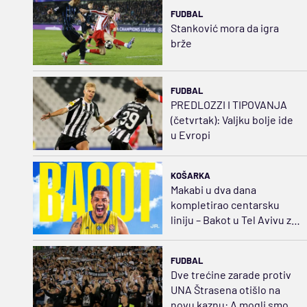
FUDBAL
Stanković mora da igra
brže
FUDBAL
PREDLOZZI I TIPOVANJA
(četvrtak): Valjku bolje ide
u Evropi
KOŠARKA
Makabi u dva dana
kompletirao centarsku
liniju – Bakot u Tel Avivu za
500.000 dolara godišnje
FUDBAL
Dve trećine zarade protiv
UNA Štrasena otišlo na
novu kaznu: A mogli smo