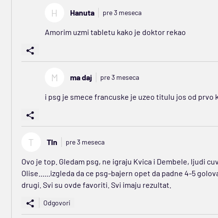
H
Hanuta
pre 3 meseca
Amorim uzmi tabletu kako je doktor rekao
M
ma daj
pre 3 meseca
i psg je smece francuske je uzeo titulu jos od prvo 
T
Tln
pre 3 meseca
Ovo je top. Gledam psg, ne igraju Kvica i Dembele, ljudi cuva
Olise......izgleda da ce psg-bajern opet da padne 4-5 golova
drugi. Svi su ovde favoriti. Svi imaju rezultat.
Odgovori