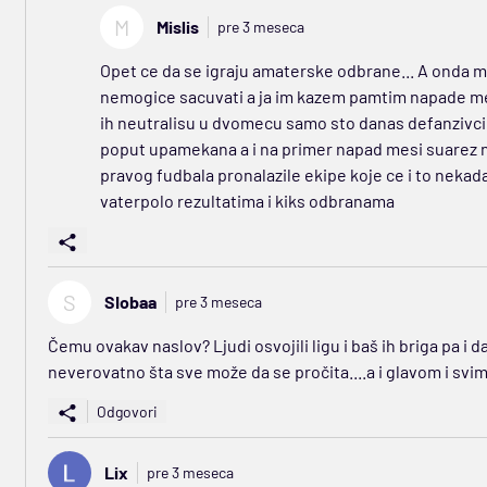
M
Mislis
pre 3 meseca
Opet ce da se igraju amaterske odbrane... A onda mi
nemogice sacuvati a ja im kazem pamtim napade mesi i
ih neutralisu u dvomecu samo sto danas defanzivci 
poput upamekana a i na primer napad mesi suarez ne
pravog fudbala pronalazile ekipe koje ce i to nekad
vaterpolo rezultatima i kiks odbranama
S
SIobaa
pre 3 meseca
Čemu ovakav naslov? Ljudi osvojili ligu i baš ih briga pa i da
neverovatno šta sve može da se pročita....a i glavom i svi
Odgovori
Lix
pre 3 meseca