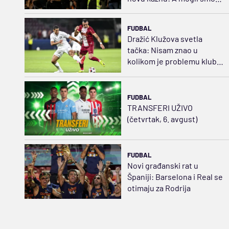
da pojačamo tim
FUDBAL
Dražić Klužova svetla
tačka: Nisam znao u
kolikom je problemu klub
dok nisam došao u
Rumuniju
FUDBAL
TRANSFERI UŽIVO
(četvrtak, 6. avgust)
FUDBAL
Novi građanski rat u
Španiji: Barselona i Real se
otimaju za Rodrija