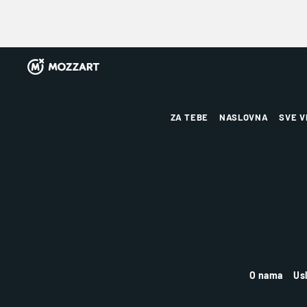
ZA TEBE
NASLOVNA
SVE V
O nama
Us