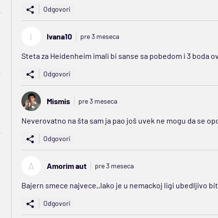
Odgovori
I
Ivana10
pre 3 meseca
Steta za Heidenheim imali bi sanse sa pobedom i 3 boda ov
Odgovori
Mismis
pre 3 meseca
Neverovatno na šta sam ja pao još uvek ne mogu da se opo
Odgovori
A
Amorim aut
pre 3 meseca
Bajern smece najvece,,lako je u nemackoj ligi ubedljivo bit 
Odgovori