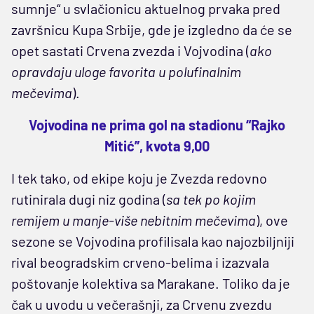
sumnje“ u svlačionicu aktuelnog prvaka pred
završnicu Kupa Srbije, gde je izgledno da će se
opet sastati Crvena zvezda i Vojvodina (
ako
opravdaju uloge favorita u polufinalnim
mečevima
).
Vojvodina ne prima gol na stadionu “Rajko
Mitić”, kvota 9,00
I tek tako, od ekipe koju je Zvezda redovno
rutinirala dugi niz godina (
sa tek po kojim
remijem u manje-više nebitnim mečevima
), ove
sezone se Vojvodina profilisala kao najozbiljniji
rival beogradskim crveno-belima i izazvala
poštovanje kolektiva sa Marakane. Toliko da je
čak u uvodu u večerašnji, za Crvenu zvezdu