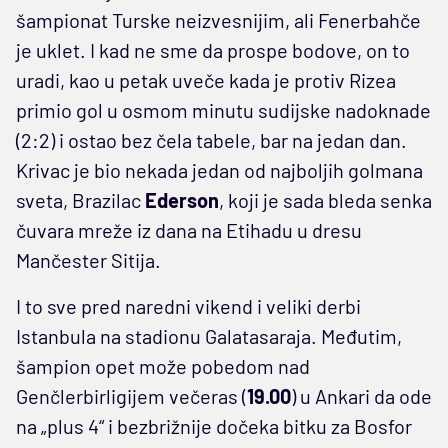
šampionat Turske neizvesnijim, ali Fenerbahče
je uklet. I kad ne sme da prospe bodove, on to
uradi, kao u petak uveče kada je protiv Rizea
primio gol u osmom minutu sudijske nadoknade
(2:2) i ostao bez čela tabele, bar na jedan dan.
Krivac je bio nekada jedan od najboljih golmana
sveta, Brazilac
Ederson
, koji je sada bleda senka
čuvara mreže iz dana na Etihadu u dresu
Mančester Sitija.
I to sve pred naredni vikend i veliki derbi
Istanbula na stadionu Galatasaraja. Međutim,
šampion opet može pobedom nad
Genčlerbirligijem večeras (
19.00
) u Ankari da ode
na „plus 4“ i bezbrižnije dočeka bitku za Bosfor