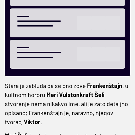
Stara je zabluda da se ono zove
Frankenštajn
, u
kultnom hororu
Meri Vulstonkraft Šeli
stvorenje nema nikakvo ime, ali je zato detaljno
opisano; Frankenštajn je, naravno, njegov
tvorac,
Viktor
.