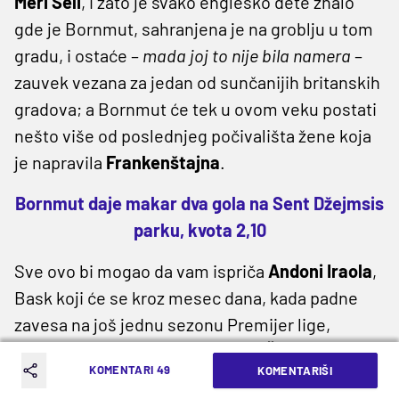
Meri Šeli
, i zato je svako englesko dete znalo
gde je Bornmut, sahranjena je na groblju u tom
gradu, i ostaće –
mada joj to nije bila namera
–
zauvek vezana za jedan od sunčanijih britanskih
gradova; a Bornmut će tek u ovom veku postati
nešto više od poslednjeg počivališta žene koja
je napravila
Frankenštajna
.
Bornmut daje makar dva gola na Sent Džejmsis
parku, kvota 2,10
Sve ovo bi mogao da vam ispriča
Andoni Iraola
,
Bask koji će se kroz mesec dana, kada padne
zavesa na još jednu sezonu Premijer lige,
oprostiti od grobnog mesta
Meri Šeli
, mesta na
KOMENTARI 49
KOMENTARIŠI
kojem je počesto razmišljao o taktici. Jer u