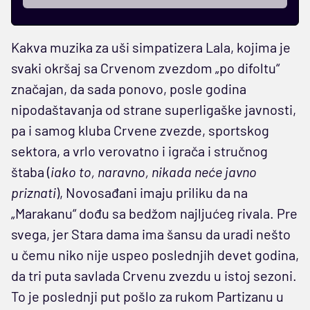
Kakva muzika za uši simpatizera Lala, kojima je
svaki okršaj sa Crvenom zvezdom „po difoltu“
značajan, da sada ponovo, posle godina
nipodaštavanja od strane superligaške javnosti,
pa i samog kluba Crvene zvezde, sportskog
sektora, a vrlo verovatno i igrača i stručnog
štaba (
iako to, naravno, nikada neće javno
priznati
), Novosađani imaju priliku da na
„Marakanu“ dođu sa bedžom najljućeg rivala. Pre
svega, jer Stara dama ima šansu da uradi nešto
u čemu niko nije uspeo poslednjih devet godina,
da tri puta savlada Crvenu zvezdu u istoj sezoni.
To je poslednji put pošlo za rukom Partizanu u