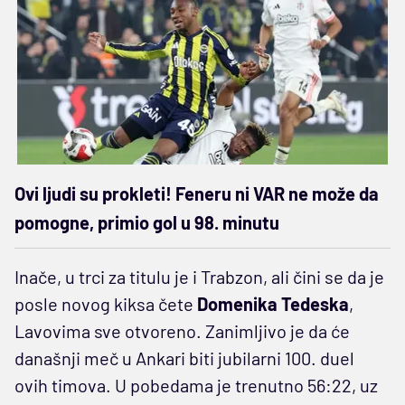
Ovi ljudi su prokleti! Feneru ni VAR ne može da
pomogne, primio gol u 98. minutu
Inače, u trci za titulu je i Trabzon, ali čini se da je
posle novog kiksa čete
Domenika Tedeska
,
Lavovima sve otvoreno. Zanimljivo je da će
današnji meč u Ankari biti jubilarni 100. duel
ovih timova. U pobedama je trenutno 56:22, uz