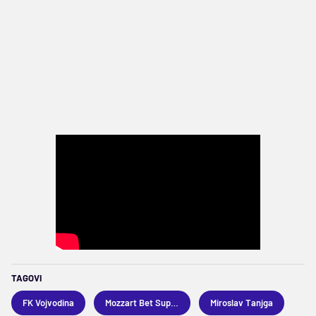
TAGOVI
FK Vojvodina
Mozzart Bet Superliga
Miroslav Tanjga