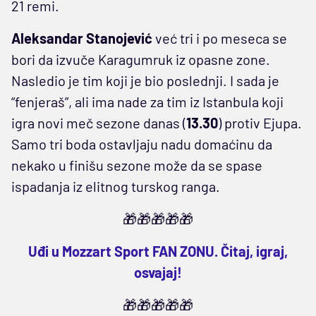
21 remi.
Aleksandar Stanojević
već tri i po meseca se
bori da izvuče Karagumruk iz opasne zone.
Nasledio je tim koji je bio poslednji. I sada je
“fenjeraš”, ali ima nade za tim iz Istanbula koji
igra novi meč sezone danas (
13.30
) protiv Ejupa.
Samo tri boda ostavljaju nadu domaćinu da
nekako u finišu sezone može da se spase
ispadanja iz elitnog turskog ranga.
🎁🎁🎁🎁🎁
Uđi u Mozzart Sport FAN ZONU. Čitaj, igraj,
osvajaj!
🎁🎁🎁🎁🎁