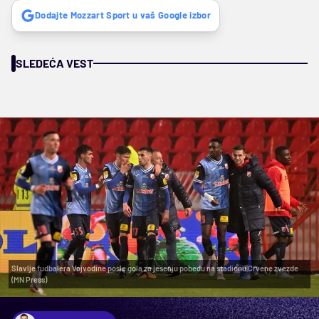
Dodajte Mozzart Sport u vaš Google izbor
SLEDEĆA VEST
Slavlje fudbalera Vojvodine posle gola za jesenju pobedu na stadionu Crvene zvezde
(MN Press)