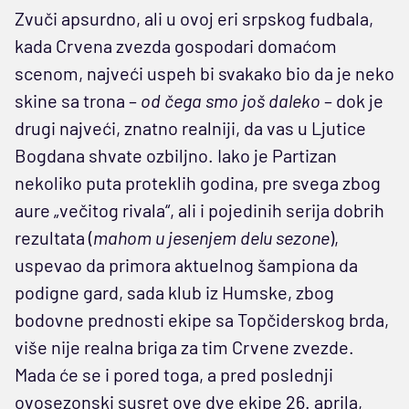
Zvuči apsurdno, ali u ovoj eri srpskog fudbala,
kada Crvena zvezda gospodari domaćom
scenom, najveći uspeh bi svakako bio da je neko
skine sa trona –
od čega smo još daleko
– dok je
drugi najveći, znatno realniji, da vas u Ljutice
Bogdana shvate ozbiljno. Iako je Partizan
nekoliko puta proteklih godina, pre svega zbog
aure „večitog rivala“, ali i pojedinih serija dobrih
rezultata (
mahom u jesenjem delu sezone
),
uspevao da primora aktuelnog šampiona da
podigne gard, sada klub iz Humske, zbog
bodovne prednosti ekipe sa Topčiderskog brda,
više nije realna briga za tim Crvene zvezde.
Mada će se i pored toga, a pred poslednji
ovosezonski susret ove dve ekipe 26. aprila,