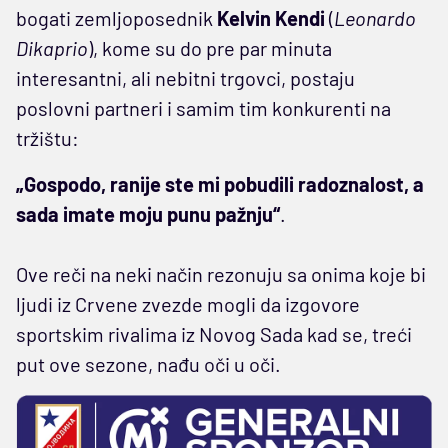
bogati zemljoposednik
Kelvin Kendi
(
Leonardo
Dikaprio
), kome su do pre par minuta
interesantni, ali nebitni trgovci, postaju
poslovni partneri i samim tim konkurenti na
tržištu:
„Gospodo, ranije ste mi pobudili radoznalost, a
sada imate moju punu pažnju“
.
Ove reči na neki način rezonuju sa onima koje bi
ljudi iz Crvene zvezde mogli da izgovore
sportskim rivalima iz Novog Sada kad se, treći
put ove sezone, nađu oči u oči.