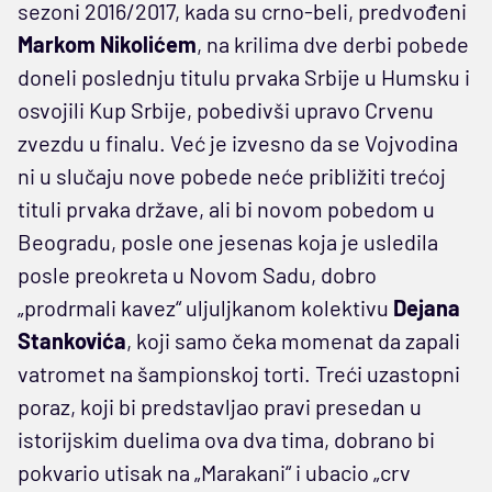
sezoni 2016/2017, kada su crno-beli, predvođeni
Markom Nikolićem
, na krilima dve derbi pobede
doneli poslednju titulu prvaka Srbije u Humsku i
osvojili Kup Srbije, pobedivši upravo Crvenu
zvezdu u finalu. Već je izvesno da se Vojvodina
ni u slučaju nove pobede neće približiti trećoj
tituli prvaka države, ali bi novom pobedom u
Beogradu, posle one jesenas koja je usledila
posle preokreta u Novom Sadu, dobro
„prodrmali kavez“ uljuljkanom kolektivu
Dejana
Stankovića
, koji samo čeka momenat da zapali
vatromet na šampionskoj torti. Treći uzastopni
poraz, koji bi predstavljao pravi presedan u
istorijskim duelima ova dva tima, dobrano bi
pokvario utisak na „Marakani“ i ubacio „crv