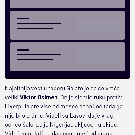
Najbitnija vest u taboru Galate je da se vraća
veliki
Viktor Osimen
. On je slomio ruku protiv
Liverpula pre više od mesec dana i od tada ga
nije bilo u timu. Videli su Lavovi da je vrag
odneo šalu, pa je Nigerijac uključen u ekipu.
Videćemo da li će da počne meč od prvog