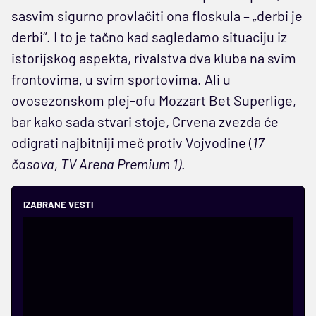
sasvim sigurno provlačiti ona floskula – „derbi je
derbi“. I to je tačno kad sagledamo situaciju iz
istorijskog aspekta, rivalstva dva kluba na svim
frontovima, u svim sportovima. Ali u
ovosezonskom plej-ofu Mozzart Bet Superlige,
bar kako sada stvari stoje, Crvena zvezda će
odigrati najbitniji meč protiv Vojvodine (
17
časova, TV Arena Premium 1)
.
IZABRANE VESTI