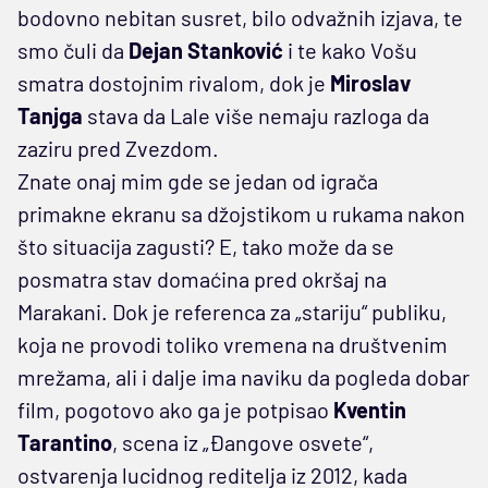
bodovno nebitan susret, bilo odvažnih izjava, te
smo čuli da
Dejan Stanković
i te kako Vošu
smatra dostojnim rivalom, dok je
Miroslav
Tanjga
stava da Lale više nemaju razloga da
zaziru pred Zvezdom.
Znate onaj mim gde se jedan od igrača
primakne ekranu sa džojstikom u rukama nakon
što situacija zagusti? E, tako može da se
posmatra stav domaćina pred okršaj na
Marakani. Dok je referenca za „stariju“ publiku,
koja ne provodi toliko vremena na društvenim
mrežama, ali i dalje ima naviku da pogleda dobar
film, pogotovo ako ga je potpisao
Kventin
Tarantino
, scena iz „Đangove osvete“,
ostvarenja lucidnog reditelja iz 2012, kada