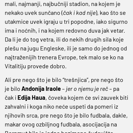
mali, najmanji, najbučniji stadion, na kojem je
nekako uvek sunčano (
čak i kad nije
), kao što se
utakmice uvek igraju u tri popodne, iako sigurno
ima i noćnih, i na kojem redovno duva jak vetar.
Da li je do tog vetra, ili do nekih drugih sila koje
plešu na jugu Engleske, ili je samo do jednog od
najtraženijih trenera Evrope, tek malo se ko na
Vitalitiju provede dobro.
Ali pre nego što je bilo “trešnjica”, pre nego što
je bilo
Andonija Iraole
–
jer o njemu je reč
– pa
čak i
Edija Haua
, čoveka kojem će svi zauvek biti
zahvalni i koga niko neće uspeti da pomeri iz
njihovih srca, pre nego što je bilo fudbala, dakle,
makar ovog ozbiljnog fudbala, asocijacija na