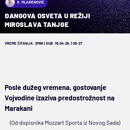
K. MLAĐENOVIĆ
ĐANGOVA OSVETA U REŽIJI
MIROSLAVA TANJGE
VREME ČITANJA: 3MIN | SUB. 18.04.26. | 09:27
Posle dužeg vremena, gostovanje
Vojvodine izaziva predostrožnost na
Marakani
(Od dopisnika Mozzart Sporta iz Novog Sada)