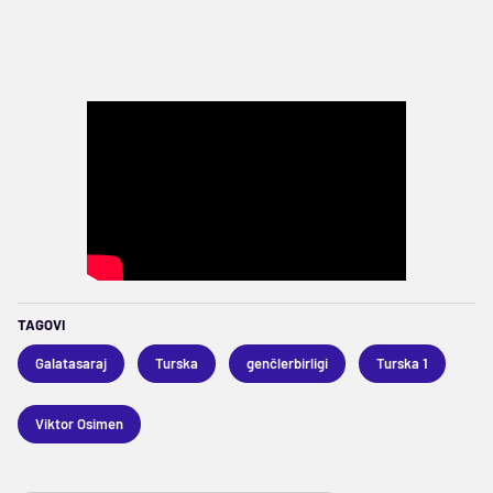
TAGOVI
Galatasaraj
Turska
genčlerbirligi
Turska 1
Viktor Osimen