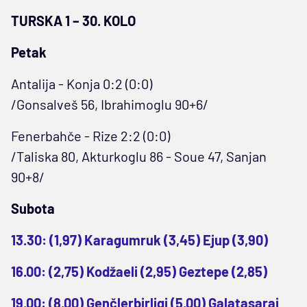
TURSKA 1 – 30. KOLO
Petak
Antalija - Konja 0:2 (0:0)
/Gonsalveš 56, Ibrahimoglu 90+6/
Fenerbahče - Rize 2:2 (0:0)
/Taliska 80, Akturkoglu 86 - Soue 47, Sanjan
90+8/
Subota
13.30: (1,97) Karagumruk (3,45) Ejup (3,90)
16.00: (2,75) Kodžaeli (2,95) Geztepe (2,85)
19.00: (8,00) Genčlerbirligi (5,00) Galatasaraj