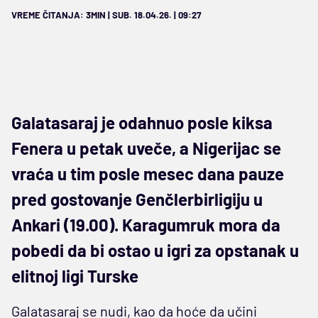
VREME ČITANJA: 3MIN | SUB. 18.04.26. | 09:27
Galatasaraj je odahnuo posle kiksa
Fenera u petak uveče, a Nigerijac se
vraća u tim posle mesec dana pauze
pred gostovanje Genčlerbirligiju u
Ankari (19.00). Karagumruk mora da
pobedi da bi ostao u igri za opstanak u
elitnoj ligi Turske
Galatasaraj se nudi, kao da hoće da učini