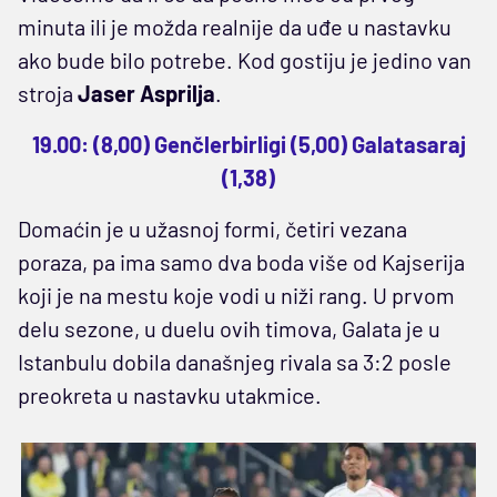
minuta ili je možda realnije da uđe u nastavku
ako bude bilo potrebe. Kod gostiju je jedino van
stroja
Jaser Asprilja
.
19.00: (8,00) Genčlerbirligi (5,00) Galatasaraj
(1,38)
Domaćin je u užasnoj formi, četiri vezana
poraza, pa ima samo dva boda više od Kajserija
koji je na mestu koje vodi u niži rang. U prvom
delu sezone, u duelu ovih timova, Galata je u
Istanbulu dobila današnjeg rivala sa 3:2 posle
preokreta u nastavku utakmice.