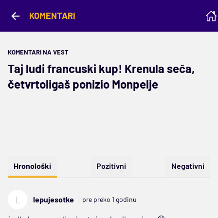
KOMENTARI
KOMENTARI NA VEST
Taj ludi francuski kup! Krenula seča,
četvrtoligaš ponizio Monpelje
Hronološki
Pozitivni
Negativni
L
lepujesotke
pre preko 1 godinu