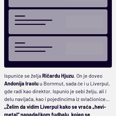
Ispuniće se želja
Ričardu Hjuzu
. On je doveo
Andonija Iraolu
u Bornmut, sada će i u Liverpul,
gde radi kao direktor. Ispunio je sebi želju, ali i
delu navijača, kao i pojedincima iz svlačionice…
„Želim da vidim Liverpul kako se vraća „hevi-
metal“ napadačkom fudbalu, kojeg se