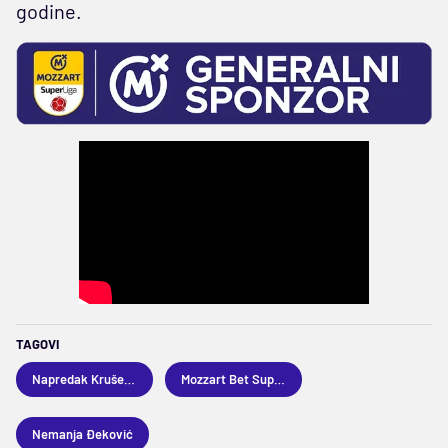
godine.
TAGOVI
Napredak Kruševac
Mozzart Bet Superliga
Nemanja Đeković