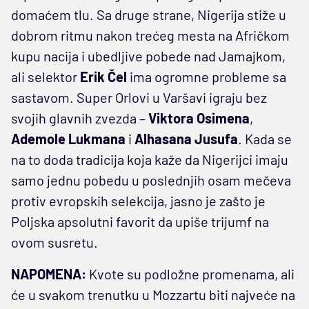
domaćem tlu. Sa druge strane, Nigerija stiže u
dobrom ritmu nakon trećeg mesta na Afričkom
kupu nacija i ubedljive pobede nad Jamajkom,
ali selektor
Erik Čel
ima ogromne probleme sa
sastavom. Super Orlovi u Varšavi igraju bez
svojih glavnih zvezda –
Viktora Osimena
,
Ademole Lukmana
i
Alhasana Jusufa
. Kada se
na to doda tradicija koja kaže da Nigerijci imaju
samo jednu pobedu u poslednjih osam mečeva
protiv evropskih selekcija, jasno je zašto je
Poljska apsolutni favorit da upiše trijumf na
ovom susretu.
NAPOMENA:
Kvote su podložne promenama, ali
će u svakom trenutku u Mozzartu biti najveće na