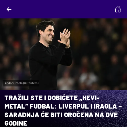
Andoni Iraola (©Reuters)
TRAŽILI STE I DOBIĆETE „HEVI-
METAL“ FUDBAL: LIVERPUL I IRAOLA –
SARADNJA ĆE BITI OROČENA NA DVE
GODINE