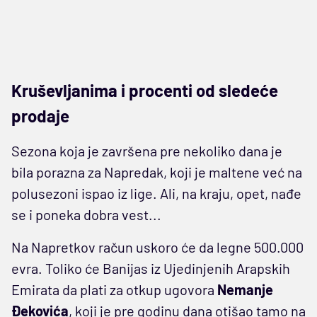
Kruševljanima i procenti od sledeće
prodaje
Sezona koja je završena pre nekoliko dana je
bila porazna za Napredak, koji je maltene već na
polusezoni ispao iz lige. Ali, na kraju, opet, nađe
se i poneka dobra vest...
Na Napretkov račun uskoro će da legne 500.000
evra. Toliko će Banijas iz Ujedinjenih Arapskih
Emirata da plati za otkup ugovora
Nemanje
Đekovića
, koji je pre godinu dana otišao tamo na