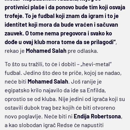
protivnici plaše i da ponovo bude tim koji osvaja
trofeje. To je fudbal koji znam da igram i to je
identitet koji mora da bude vraćen i sačuvan
zauvek. O tome nema pregovora i svako ko
dođe u ovaj klub mora tome da se prilagodi“
,
rekao je
Mohamed Salah
pre odlaska.
To što su tražili, to će i dobiti – „hevi-metal“
fudbal. Jedino što deo te priče, kojoj se nadao,
neće biti
Mohamed Salah
. Još ranije je
egipatsko krilo najavilo da ide sa Enfilda,
oprostio se od kluba. Nije jedini od igrača koji su
ostavili dubok trag bez kojih će biti otvoreno
novo poglavlje. Neće biti ni
Endija Robertsona
,
a kao slobodan igrač Redse će napustiti