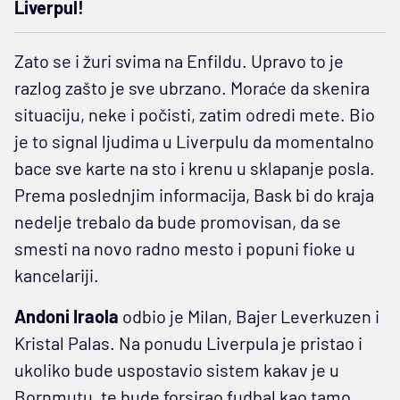
Liverpul!
Zato se i žuri svima na Enfildu. Upravo to je
razlog zašto je sve ubrzano. Moraće da skenira
situaciju, neke i počisti, zatim odredi mete. Bio
je to signal ljudima u Liverpulu da momentalno
bace sve karte na sto i krenu u sklapanje posla.
Prema poslednjim informacija, Bask bi do kraja
nedelje trebalo da bude promovisan, da se
smesti na novo radno mesto i popuni fioke u
kancelariji.
Andoni Iraola
odbio je Milan, Bajer Leverkuzen i
Kristal Palas. Na ponudu Liverpula je pristao i
ukoliko bude uspostavio sistem kakav je u
Bornmutu, te bude forsirao fudbal kao tamo,