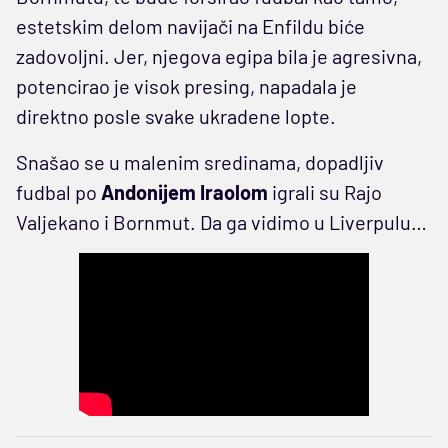
estetskim delom navijači na Enfildu biće
zadovoljni. Jer, njegova egipa bila je agresivna,
potencirao je visok presing, napadala je
direktno posle svake ukradene lopte.
Snašao se u malenim sredinama, dopadljiv
fudbal po
Andonijem Iraolom
igrali su Rajo
Valjekano i Bornmut. Da ga vidimo u Liverpulu…