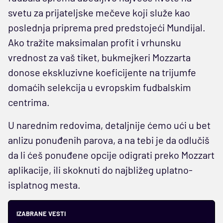
svetu za prijateljske mečeve koji služe kao
poslednja priprema pred predstojeći Mundijal.
Ako tražite maksimalan profit i vrhunsku
vrednost za vaš tiket, bukmejkeri Mozzarta
donose ekskluzivne koeficijente na trijumfe
domaćih selekcija u evropskim fudbalskim
centrima.
U narednim redovima, detaljnije ćemo ući u bet
anlizu ponuđenih parova, a na tebi je da odlučiš
da li ćeš ponuđene opcije odigrati preko Mozzart
aplikacije, ili skoknuti do najbližeg uplatno-
isplatnog mesta.
IZABRANE VESTI