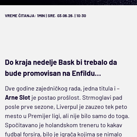
VREME ČITANJA: 1MIN | SRE. 03.06.26. | 10:30
Do kraja nedelje Bask bi trebalo da
bude promovisan na Enfildu…
Dve godine zajedničkog rada, jedna titula i –
Arne Slot
je postao prošlost. Strmoglavi pad
posle prve sezone, Liverpul je zauzeo tek peto
mesto u Premijer ligi, ali nije bilo samo do toga.
Spočitavano je holandskom treneru to kakav
fudbal forsira, bilo je igrača kojima se nimalo