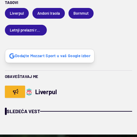
TAGOVI
Liverpul
Andoni Iraola
Bornmut
Letnji prelazni rok 2026
Dodajte Mozzart Sport u vaš Google izbor
OBAVEŠTAVAJ ME
Liverpul
SLEDEĆA VEST