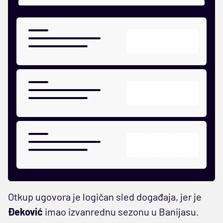
Otkup ugovora je logičan sled događaja, jer je
Đeković
imao izvanrednu sezonu u Banijasu.