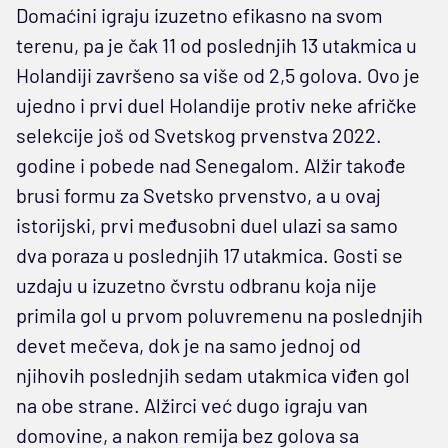
Domaćini igraju izuzetno efikasno na svom
terenu, pa je čak 11 od poslednjih 13 utakmica u
Holandiji završeno sa više od 2,5 golova. Ovo je
ujedno i prvi duel Holandije protiv neke afričke
selekcije još od Svetskog prvenstva 2022.
godine i pobede nad Senegalom. Alžir takođe
brusi formu za Svetsko prvenstvo, a u ovaj
istorijski, prvi međusobni duel ulazi sa samo
dva poraza u poslednjih 17 utakmica. Gosti se
uzdaju u izuzetno čvrstu odbranu koja nije
primila gol u prvom poluvremenu na poslednjih
devet mečeva, dok je na samo jednoj od
njihovih poslednjih sedam utakmica viđen gol
na obe strane. Alžirci već dugo igraju van
domovine, a nakon remija bez golova sa