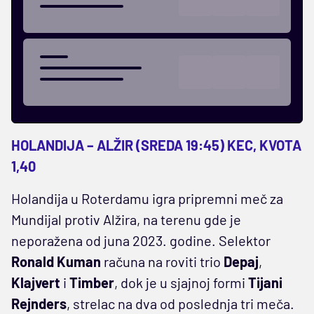
HOLANDIJA – ALŽIR (SREDA 19:45) KEC, KVOTA
1,40
Holandija u Roterdamu igra pripremni meč za
Mundijal protiv Alžira, na terenu gde je
neporažena od juna 2023. godine. Selektor
Ronald Kuman
računa na roviti trio
Depaj
,
Klajvert
i
Timber
, dok je u sjajnoj formi
Tijani
Rejnders
, strelac na dva od poslednja tri meča.