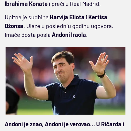
Ibrahima Konate
i preći u Real Madrid.
Upitna je sudbina
Harvija Eliota
i
Kertisa
Džonsa
. Ulaze u poslednju godinu ugovora.
Imaće dosta posla
Andoni Iraola
.
Andoni je znao, Andoni je verovao… U Ričarda i