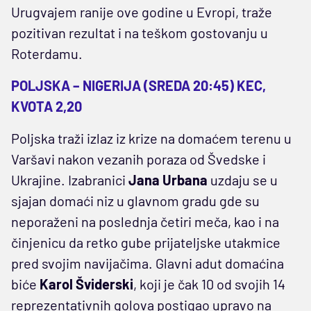
Urugvajem ranije ove godine u Evropi, traže
pozitivan rezultat i na teškom gostovanju u
Roterdamu.
POLJSKA – NIGERIJA (SREDA 20:45) KEC,
KVOTA 2,20
Poljska traži izlaz iz krize na domaćem terenu u
Varšavi nakon vezanih poraza od Švedske i
Ukrajine. Izabranici
Jana Urbana
uzdaju se u
sjajan domaći niz u glavnom gradu gde su
neporaženi na poslednja četiri meča, kao i na
činjenicu da retko gube prijateljske utakmice
pred svojim navijačima. Glavni adut domaćina
biće
Karol Šviderski
, koji je čak 10 od svojih 14
reprezentativnih golova postigao upravo na