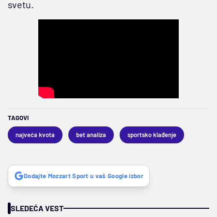
svetu.
TAGOVI
najveća kvota
bet analiza
sportsko klađenje
Dodajte Mozzart Sport u vaš Google izbor
SLEDEĆA VEST