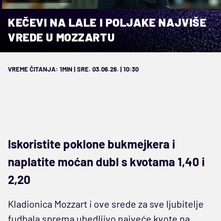
KEČEVI NA LALE I POLJAKE NAJVIŠE
VREDE U MOZZARTU
VREME ČITANJA: 1MIN | SRE. 03.06.26. | 10:30
Iskoristite poklone bukmejkera i
naplatite moćan dubl s kvotama 1,40 i
2,20
Kladionica Mozzart i ove srede za sve ljubitelje
fudbala sprema ubedljivo najveće kvote na