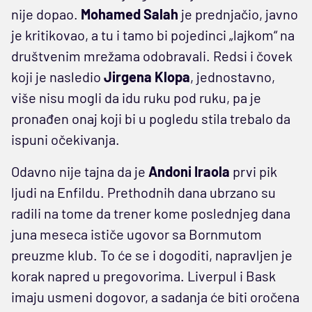
nije dopao.
Mohamed Salah
je prednjačio, javno
je kritikovao, a tu i tamo bi pojedinci „lajkom“ na
društvenim mrežama odobravali. Redsi i čovek
koji je nasledio
Jirgena Klopa
, jednostavno,
više nisu mogli da idu ruku pod ruku, pa je
pronađen onaj koji bi u pogledu stila trebalo da
ispuni očekivanja.
Odavno nije tajna da je
Andoni Iraola
prvi pik
ljudi na Enfildu. Prethodnih dana ubrzano su
radili na tome da trener kome poslednjeg dana
juna meseca ističe ugovor sa Bornmutom
preuzme klub. To će se i dogoditi, napravljen je
korak napred u pregovorima. Liverpul i Bask
imaju usmeni dogovor, a sadanja će biti oročena