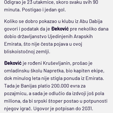
Odigrao je 23 utakmice, skoro svaku svih 90
minuta. Postigao i jedan gol.
Koliko se dobro pokazao u klubu iz Abu Dabija
govori i podatak da je
Đeković
pre nekoliko dana
dobio državljanstvo Ujedinjenih Arapskih
Emirata, što nije česta pojava u ovoj
bliskoistočnoj zemlji.
Đeković
je rođeni Kruševljanin, prošao je
omladinsku školu Napretka, bio kapiten ekipe,
dok minulog leta nije stigla ponuda iz Emirata.
Tada je Banijas platio 200.000 evra za
pozajmicu, a sada je odlučio da izdvoji još pola
miliona, da bi srpski štoper postao u potpunosti
njegov igrač. Ugovor je potpisan do 2031.