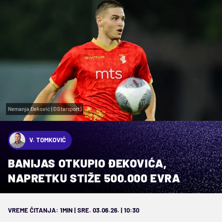
Nemanja Đeković (©Starsport)
V. TOMKOVIĆ
BANIJAS OTKUPIO ĐEKOVIĆA,
NAPRETKU STIŽE 500.000 EVRA
VREME ČITANJA: 1MIN | SRE. 03.06.26. | 10:30