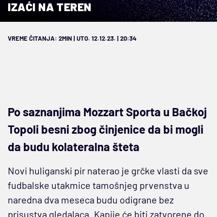
IZAĆI NA TEREN
VREME ČITANJA: 2MIN | UTO. 12.12.23. | 20:34
Po saznanjima Mozzart Sporta u Bačkoj
Topoli besni zbog činjenice da bi mogli
da budu kolateralna šteta
Novi huliganski pir naterao je grčke vlasti da sve
fudbalske utakmice tamošnjeg prvenstva u
naredna dva meseca budu odigrane bez
prisustva gledalaca. Kapije će biti zatvorene do