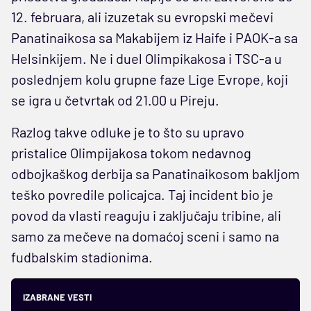
12. februara, ali izuzetak su evropski mečevi
Panatinaikosa sa Makabijem iz Haife i PAOK-a sa
Helsinkijem. Ne i duel Olimpikakosa i TSC-a u
poslednjem kolu grupne faze Lige Evrope, koji
se igra u četvrtak od 21.00 u Pireju.
Razlog takve odluke je to što su upravo
pristalice Olimpijakosa tokom nedavnog
odbojkaškog derbija sa Panatinaikosom bakljom
teško povredile policajca. Taj incident bio je
povod da vlasti reaguju i zaključaju tribine, ali
samo za mečeve na domaćoj sceni i samo na
fudbalskim stadionima.
IZABRANE VESTI