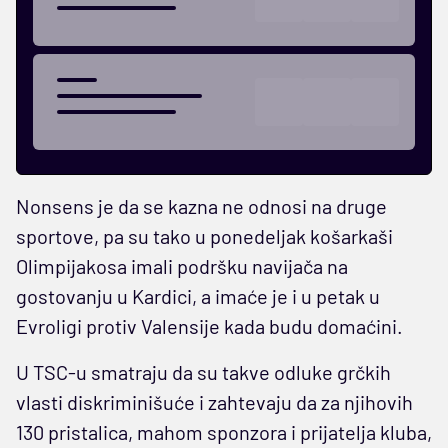
Nonsens je da se kazna ne odnosi na druge
sportove, pa su tako u ponedeljak košarkaši
Olimpijakosa imali podršku navijača na
gostovanju u Kardici, a imaće je i u petak u
Evroligi protiv Valensije kada budu domaćini.
U TSC-u smatraju da su takve odluke grčkih
vlasti diskriminišuće i zahtevaju da za njihovih
130 pristalica, mahom sponzora i prijatelja kluba,