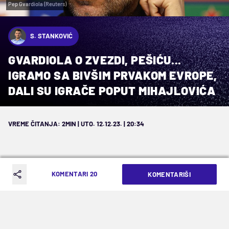
Pep Gvardiola (Reuters)
S. STANKOVIĆ
GVARDIOLA O ZVEZDI, PEŠIĆU...
IGRAMO SA BIVŠIM PRVAKOM EVROPE,
DALI SU IGRAČE POPUT MIHAJLOVIĆA
VREME ČITANJA: 2MIN | UTO. 12.12.23. | 20:34
KOMENTARI 20
KOMENTARIŠI
"Očekujem fantastičnu atmosferu.
Igrači uvek uživaju da osete ovakvu