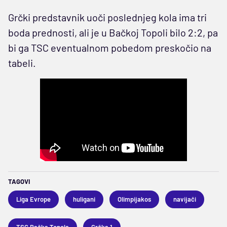
Grčki predstavnik uoči poslednjeg kola ima tri
boda prednosti, ali je u Bačkoj Topoli bilo 2:2, pa
bi ga TSC eventualnom pobedom preskočio na
tabeli.
TAGOVI
Liga Evrope
huligani
Olimpijakos
navijači
TSC Bačka Topola
Grčka 1