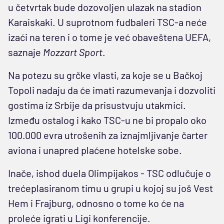
u četvrtak bude dozovoljen ulazak na stadion
Karaiskaki. U suprotnom fudbaleri TSC-a neće
izaći na teren i o tome je već obaveštena UEFA,
saznaje
Mozzart Sport
.
Na potezu su grčke vlasti, za koje se u Bačkoj
Topoli nadaju da će imati razumevanja i dozvoliti
gostima iz Srbije da prisustvuju utakmici.
Između ostalog i kako TSC-u ne bi propalo oko
100.000 evra utrošenih za iznajmljivanje čarter
aviona i unapred plaćene hotelske sobe.
Inače, ishod duela Olimpijakos - TSC odlučuje o
trećeplasiranom timu u grupi u kojoj su još Vest
Hem i Frajburg, odnosno o tome ko će na
proleće igrati u Ligi konferencije.