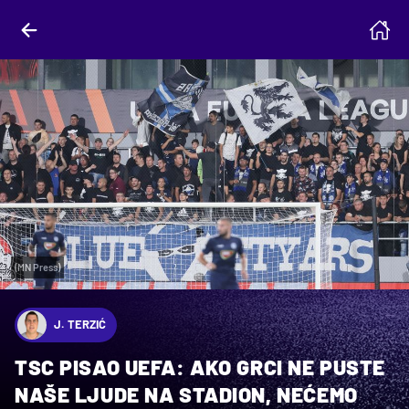
(MN Press)
J. TERZIĆ
TSC PISAO UEFA: AKO GRCI NE PUSTE
NAŠE LJUDE NA STADION, NEĆEMO