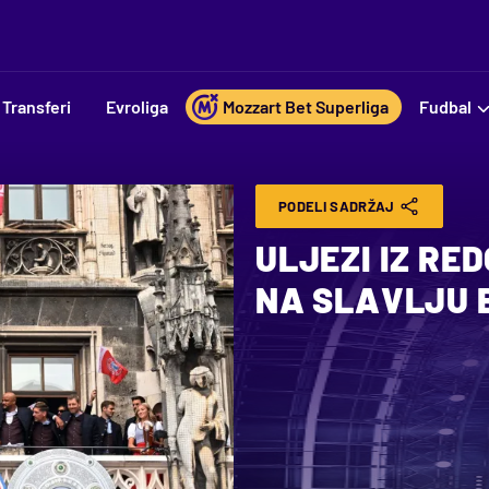
Transferi
Evroliga
Mozzart Bet Superliga
Fudbal
PODELI SADRŽAJ
ULJEZI IZ RE
NA SLAVLJU 