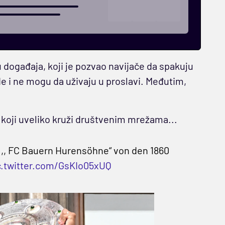
 događaja, koji je pozvao navijače da spakuju
ide i ne mogu da uživaju u proslavi. Međutim,
koji uveliko kruži društvenim mrežama...
 ,, FC Bauern Hurensöhne“ von den 1860
c.twitter.com/GsKIo05xUQ