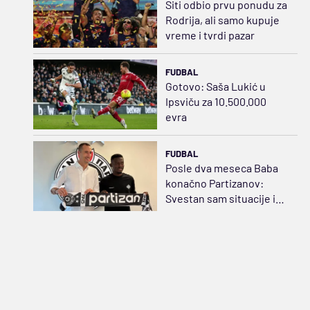
Siti odbio prvu ponudu za
Rodrija, ali samo kupuje
vreme i tvrdi pazar
FUDBAL
Gotovo: Saša Lukić u
Ipsviču za 10.500.000
evra
FUDBAL
Posle dva meseca Baba
konačno Partizanov:
Svestan sam situacije i
raspoložen da
pomognem