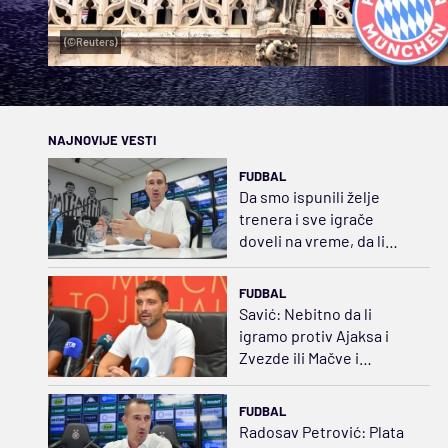
(©Reuters)
NAJNOVIJE VESTI
FUDBAL
Da smo ispunili želje
trenera i sve igrače
doveli na vreme, da li
bismo bili favoriti protiv
Hetafea?
FUDBAL
Savić: Nebitno da li
igramo protiv Ajaksa i
Zvezde ili Mačve i
Radnika, fokus je uvek
isti
FUDBAL
Radosav Petrović: Plata