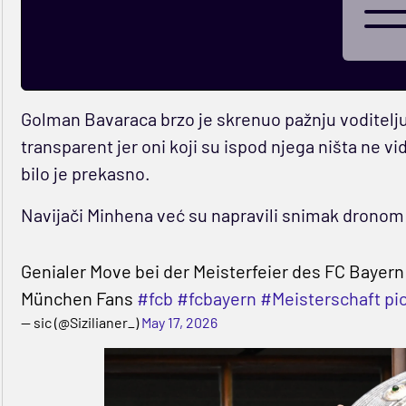
Golman Bavaraca brzo je skrenuo pažnju voditelju
transparent jer oni koji su ispod njega ništa ne v
bilo je prekasno.
Navijači Minhena već su napravili snimak dronom 
Genialer Move bei der Meisterfeier des FC Bayern
München Fans
#fcb
#fcbayern
#Meisterschaft
pi
— sic (@Sizilianer_)
May 17, 2026