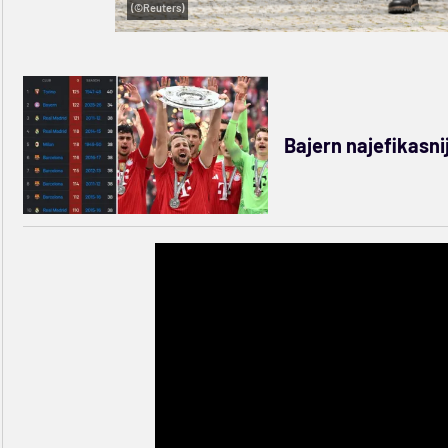
(©Reuters)
Bajern najefikasnij