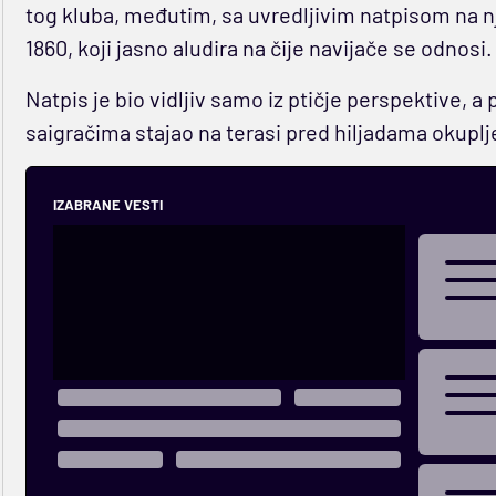
tog kluba, međutim, sa uvredljivim natpisom na n
1860, koji jasno aludira na čije navijače se odnosi.
Natpis je bio vidljiv samo iz ptičje perspektive, a 
saigračima stajao na terasi pred hiljadama okuplje
IZABRANE VESTI