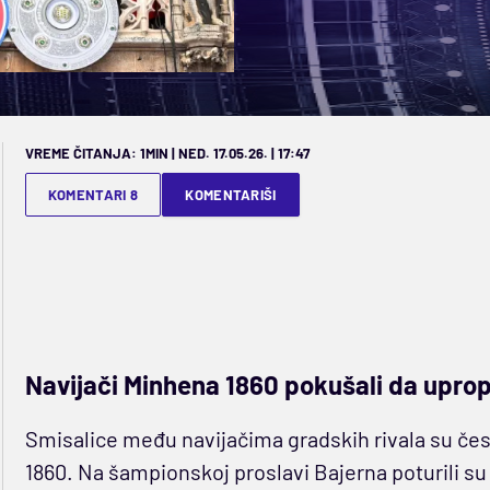
VREME ČITANJA: 1MIN | NED. 17.05.26. | 17:47
KOMENTARI 8
KOMENTARIŠI
Navijači Minhena 1860 pokušali da upro
Smisalice među navijačima gradskih rivala su čes
1860. Na šampionskoj proslavi Bajerna poturili su