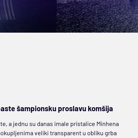
paste šampionsku proslavu komšija
te, a jednu su danas imale pristalice Minhena
 okupljenima veliki transparent u obliku grba