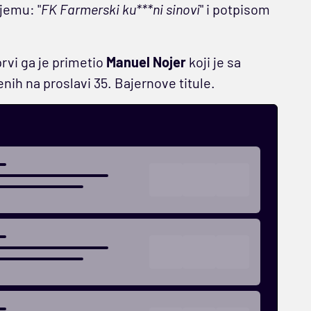
jemu: "
FK Farmerski ku***ni sinovi
" i potpisom
prvi ga je primetio
Manuel Nojer
koji je sa
nih na proslavi 35. Bajernove titule.