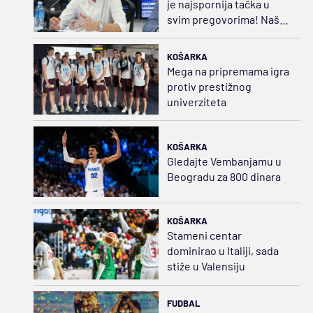
je najspornija tačka u
svim pregovorima! Naš
maksimum je 20.000 evra
KOŠARKA
Mega na pripremama igra
protiv prestižnog
univerziteta
KOŠARKA
Gledajte Vembanjamu u
Beogradu za 800 dinara
KOŠARKA
Stameni centar
dominirao u Italiji, sada
stiže u Valensiju
FUDBAL