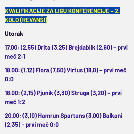
KVALIFIKACIJE ZA LIGU KONFERENCIJE – 2.
KOLO (REVANŠI)
Utorak
17.00: (2,55) Drita (3,25) Brejdablik (2,60) – prvi
meč 2:1
18.00: (1,12) Flora (7,50) Virtus (18,0) – prvi meč
0:0
18.00: (2,15) Pjunik (3,30) Struga (3,20) – prvi
meč 1:2
20.00: (3,10) Hamrun Spartans (3,00) Balkani
(2,35) – prvi meč 0:0