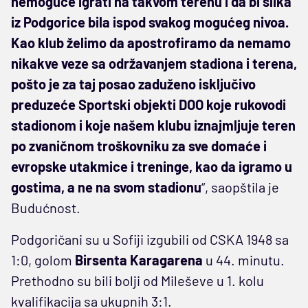
nemoguće igrati na takvom terenu i da bi slika
iz Podgorice bila ispod svakog mogućeg nivoa.
Kao klub želimo da apostrofiramo da nemamo
nikakve veze sa održavanjem stadiona i terena,
pošto je za taj posao zaduženo isključivo
preduzeće Sportski objekti DOO koje rukovodi
stadionom i koje našem klubu iznajmljuje teren
po zvaničnom troškovniku za sve domaće i
evropske utakmice i treninge, kao da igramo u
gostima, a ne na svom stadionu
“, saopštila je
Budućnost.
Podgoričani su u Sofiji izgubili od CSKA 1948 sa
1:0, golom
Birsenta Karagarena
u 44. minutu.
Prethodno su bili bolji od Mileševe u 1. kolu
kvalifikacija sa ukupnih 3:1.