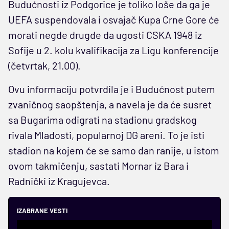
Budućnosti iz Podgorice je toliko loše da ga je
UEFA suspendovala i osvajač Kupa Crne Gore će
morati negde drugde da ugosti CSKA 1948 iz
Sofije u 2. kolu kvalifikacija za Ligu konferencije
(četvrtak, 21.00).
Ovu informaciju potvrdila je i Budućnost putem
zvaničnog saopštenja, a navela je da će susret
sa Bugarima odigrati na stadionu gradskog
rivala Mladosti, popularnoj DG areni. To je isti
stadion na kojem će se samo dan ranije, u istom
ovom takmičenju, sastati Mornar iz Bara i
Radnički iz Kragujevca.
IZABRANE VESTI