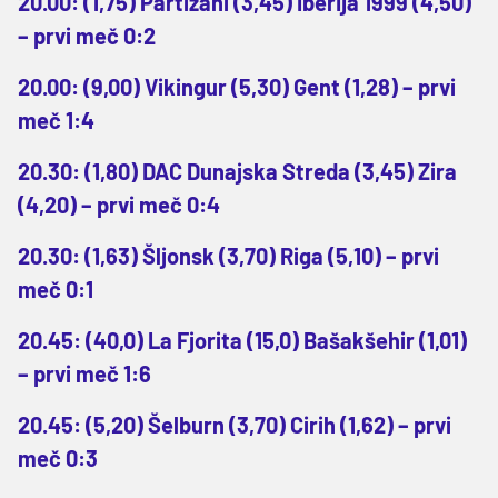
20.00: (1,75) Partizani (3,45) Iberija 1999 (4,50)
– prvi meč 0:2
20.00: (9,00) Vikingur (5,30) Gent (1,28) – prvi
meč 1:4
20.30: (1,80) DAC Dunajska Streda (3,45) Zira
(4,20) – prvi meč 0:4
20.30: (1,63) Šljonsk (3,70) Riga (5,10) – prvi
meč 0:1
20.45: (40,0) La Fjorita (15,0) Bašakšehir (1,01)
– prvi meč 1:6
20.45: (5,20) Šelburn (3,70) Cirih (1,62) – prvi
meč 0:3