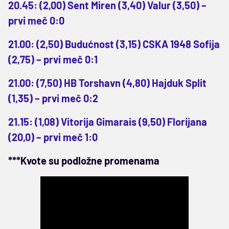
20.45: (2,00) Sent Miren (3,40) Valur (3,50) –
prvi meč 0:0
21.00: (2,50) Budućnost (3,15) CSKA 1948 Sofija
(2,75) – prvi meč 0:1
21.00: (7,50) HB Torshavn (4,80) Hajduk Split
(1,35) – prvi meč 0:2
21.15: (1,08) Vitorija Gimarais (9,50) Florijana
(20,0) – prvi meč 1:0
***Kvote su podložne promenama