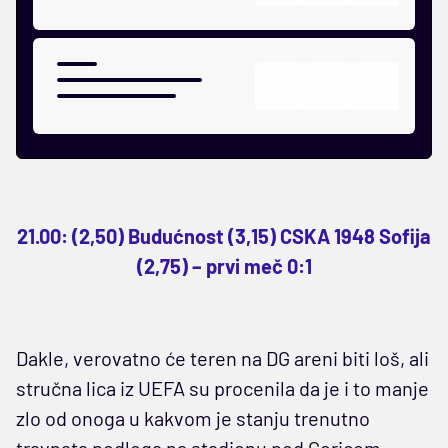
21.00: (2,50) Budućnost (3,15) CSKA 1948 Sofija
(2,75) – prvi meč 0:1
Dakle, verovatno će teren na DG areni biti loš, ali
stručna lica iz UEFA su procenila da je i to manje
zlo od onoga u kakvom je stanju trenutno
travnata podloga na stadionu pod Goricom.