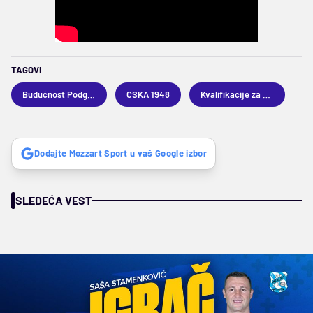
TAGOVI
Budućnost Podgorica
CSKA 1948
Kvalifikacije za Ligu konferencije
Dodajte Mozzart Sport u vaš Google izbor
SLEDEĆA VEST