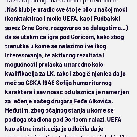
„
Naš klub je uradio sve što je bilo u našoj moći
(konktaktirao i molio UEFA, kao i Fudbalski
savez Crne Gore, razgovarao sa delegatima...)
da se utakmica igra pod Goricom, kako zbog
trenutka u kome se nalazimo i velikog
interesovanja, te aktivnog rezultata i
mogućnosti prolaska u naredno kolo
kvalifikacija za LK, tako i zbog činjenice da je
meč sa CSKA 1948 Sofija humanitarnog
karaktera i sav novac od ulaznica je namenjen
za lečenje našeg drugara Feđe Alkovića.
Međutim, zbog očajnog stanja u kome se
podloga stadiona pod Goricom nalazi, UEFA
kao elitna institucija je odlučila da je