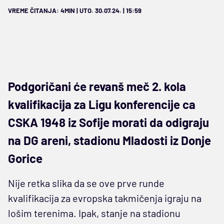
VREME ČITANJA: 4MIN | UTO. 30.07.24. | 15:59
Podgoričani će revanš meč 2. kola
kvalifikacija za Ligu konferencije ca
CSKA 1948 iz Sofije morati da odigraju
na DG areni, stadionu Mladosti iz Donje
Gorice
Nije retka slika da se ove prve runde
kvalifikacija za evropska takmičenja igraju na
lošim terenima. Ipak, stanje na stadionu