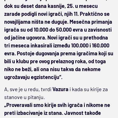
dok su deset dana kasnije, 25. u mesecu
zarade podigli novi igrači, njih 11. Praktično se
novajlijama ništa ne duguje. Mesečna primanja
igrača su od 10.000 do 50.000 evra u zavisnosti
od jačine ugovora. Novi igrači su u prethodna
tri meseca inkasirali između 100.000 i 160.000
evra. Postoje dugovanja prema igračima koji su
bili u klubu pre ovog prelaznog roka, od toga
niko ne beži, ali ona nisu takva da nekome
ugrožavaju egzistenciju“.
A, sve je u redu, tvrdi
Vazura
i kada su kirije za
stanove u pitanju.
„Proveravali smo kirije svih igrača i nikome ne
preti izbacivanje iz stana. Javnost takođe