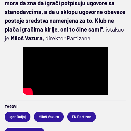
mora da zna da igrači potpisuju ugovore sa
stanodavcima, a da u sklopu ugovorne obaveze
postoje sredstva namenjena za to. Klub ne
plača igračima kirije, oni to čine sami“
, istakao
je
Miloš Vazura
, direktor Partizana.
TAGOVI
Igor Duljaj
Miloš Vazura
FK Partizan