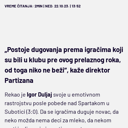
VREME ČITANJA: 2MIN | NED. 22.10.23. | 13:52
„Postoje dugovanja prema igračima koji
su bili u klubu pre ovog prelaznog roka,
od toga niko ne beži“, kaže direktor
Partizana
Rekao je
Igor Duljaj
svoje u emotivnom
rastrojstvu posle pobede nad Spartakom u
Subotici (3:0). Da se igračima duguje novac, da
neko možda nema deci za mleko, da nekom