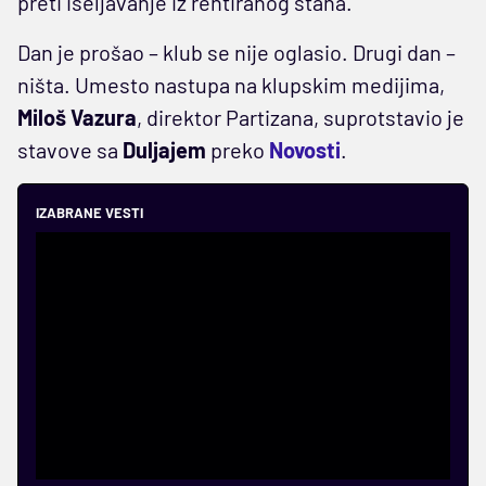
preti iseljavanje iz rentiranog stana.
Dan je prošao – klub se nije oglasio. Drugi dan –
ništa. Umesto nastupa na klupskim medijima,
Miloš Vazura
, direktor Partizana, suprotstavio je
stavove sa
Duljajem
preko
Novosti
.
IZABRANE VESTI