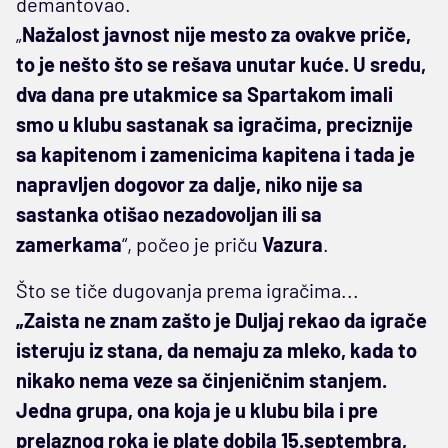
demantovao.
„
Nažalost javnost nije mesto za ovakve priče,
to je nešto što se rešava unutar kuće. U sredu,
dva dana pre utakmice sa Spartakom imali
smo u klubu sastanak sa igračima, preciznije
sa kapitenom i zamenicima kapitena i tada je
napravljen dogovor za dalje, niko nije sa
sastanka otišao nezadovoljan ili sa
zamerkama
“, počeo je priču
Vazura
.
Što se tiče dugovanja prema igračima...
„Zaista ne znam zašto je Duljaj rekao da igrače
isteruju iz stana, da nemaju za mleko, kada to
nikako nema veze sa činjeničnim stanjem.
Jedna grupa, ona koja je u klubu bila i pre
prelaznog roka je plate dobila 15.septembra,