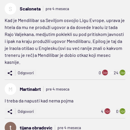
S
Scaloneta
pre 4 meseca
Kad je Mendilibar sa Seviljom osvojio Ligu Evrope, uprava je
htela da mu ne produži ugovor a da dovede Iraolu iz tada
Rajo Valjekana, medjutim poklekli su pod pritiskom javnosti
i ipak na kraju produžili ugovor Mendilibaru. Epilog je taj da
je Iraola otišao u Englesku (svi su već ranije znali o kakvom
treneru je reč) a Mendilibar je dobio otkaz koji mesec
kasnije.
ion:minus
ion:p
Odgovori
0
24
M
Martinabrt
pre 4 meseca
I treba da napusti kad nema pojma
ion:minus
ion:p
Odgovori
4
0
tijana obradovic
pre 4 meseca