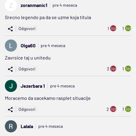
Z
zoranmanic1
pre 4 meseca
Srecno legendo pa da se uzme koja titula
ion:minus
ion:p
Odgovori
1
1
Olga60
pre 4 meseca
Zavrsice taj u unitedu
ion:minus
ion:p
Odgovori
3
1
Jezerbara 1
pre 4 meseca
Moracemo da sacekamo rasplet situacije
ion:minus
ion:p
Odgovori
2
1
Lalala
pre 4 meseca