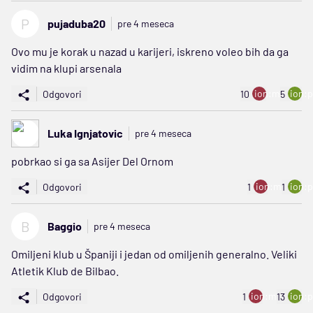
P
pujaduba20
pre 4 meseca
Ovo mu je korak u nazad u karijeri, iskreno voleo bih da ga
vidim na klupi arsenala
ion:minus
ion:p
Odgovori
10
5
Luka Ignjatovic
pre 4 meseca
pobrkao si ga sa Asijer Del Ornom
ion:minus
ion:p
Odgovori
1
1
B
Baggio
pre 4 meseca
Omiljeni klub u Španiji i jedan od omiljenih generalno. Veliki
Atletik Klub de Bilbao.
ion:minus
ion:p
Odgovori
1
13