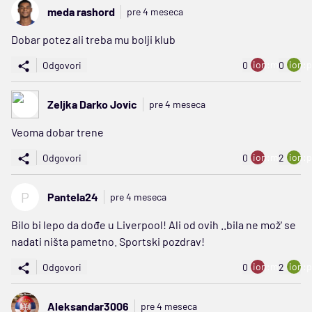
meda rashord
pre 4 meseca
Dobar potez ali treba mu bolji klub
ion:minus
ion:p
Odgovori
0
0
Zeljka Darko Jovic
pre 4 meseca
Veoma dobar trene
ion:minus
ion:p
Odgovori
0
2
P
Pantela24
pre 4 meseca
Bilo bi lepo da dođe u Liverpool! Ali od ovih ..bila ne mož' se
nadati ništa pametno. Sportski pozdrav!
ion:minus
ion:p
Odgovori
0
2
Aleksandar3006
pre 4 meseca