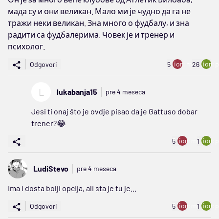
мада су и они великан. Мало ми је чудно да га не
тражи неки великан. Зна много о фудбалу, и зна
радити са фудбалерима. Човек је и тренер и
психолог.
ion:minus
ion:p
Odgovori
5
26
L
lukabanja15
pre 4 meseca
Jesi ti onaj što je ovdje pisao da je Gattuso dobar
trener?😂
ion:minus
ion:p
5
1
LudiStevo
pre 4 meseca
Ima i dosta bolji opcija, ali sta je tu je...
ion:minus
ion:p
Odgovori
5
1