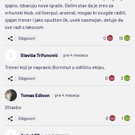
sjajno, izbacuju nove igrače. Delim stav da je zreo za
vrhunski klub, od liverpul, arsenal, mogao bi svugde raditi,
sjajan trener i jako opušten lik, uvek nasmejan, deluje da
sve radi s lakocom
ion:minus
ion:p
Odgovori
0
10
S
Slaviša Trifunović
pre 4 meseca
Trener koji je napravio Bornmut u odličnu ekipu.
ion:minus
ion:p
Odgovori
0
3
Tomas Edison
pre 4 meseca
Sttasbo
ion:minus
ion:p
Odgovori
0
1