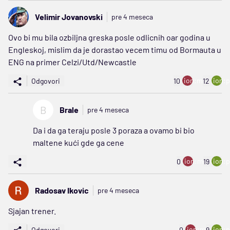
Velimir Jovanovski
pre 4 meseca
Ovo bi mu bila ozbiljna greska posle odlicnih oar godina u
Engleskoj, mislim da je dorastao vecem timu od Bormauta u
ENG na primer Celzi/Utd/Newcastle
ion:minus
ion:p
Odgovori
10
12
B
Brale
pre 4 meseca
Da i da ga teraju posle 3 poraza a ovamo bi bio
maltene kući gde ga cene
ion:minus
ion:p
0
19
Radosav Ikovic
pre 4 meseca
Sjajan trener.
ion:minus
ion:p
Odgovori
0
9