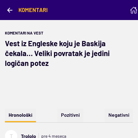
KOMENTARI
KOMENTARI NA VEST
Vest iz Engleske koju je Baskija
čekala… Veliki povratak je jedini
logičan potez
Hronološki
Pozitivni
Negativni
T
Trololo
pre 4 meseca