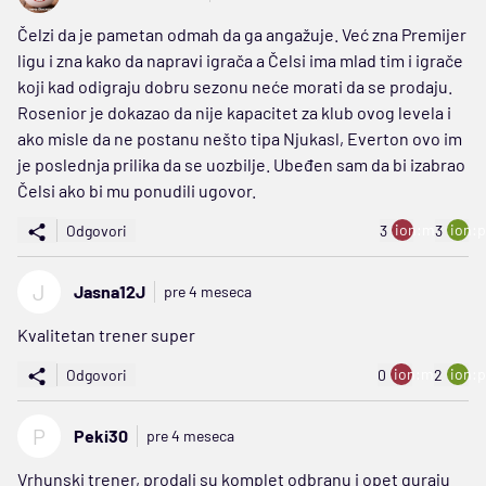
Čelzi da je pametan odmah da ga angažuje. Već zna Premijer
ligu i zna kako da napravi igrača a Čelsi ima mlad tim i igrače
koji kad odigraju dobru sezonu neće morati da se prodaju.
Rosenior je dokazao da nije kapacitet za klub ovog levela i
ako misle da ne postanu nešto tipa Njukasl, Everton ovo im
je poslednja prilika da se uozbilje. Ubeđen sam da bi izabrao
Čelsi ako bi mu ponudili ugovor.
ion:minus
ion:p
Odgovori
3
3
J
Jasna12J
pre 4 meseca
Kvalitetan trener super
ion:minus
ion:p
Odgovori
0
2
P
Peki30
pre 4 meseca
Vrhunski trener, prodali su komplet odbranu i opet guraju