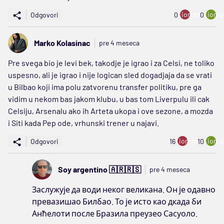
ion:minus
ion:p
Odgovori
0
0
Marko Kolasinac
pre 4 meseca
Pre svega bio je levi bek, takodje je igrao i za Celsi, ne toliko
uspesno, ali je igrao i nije logican sled dogadjaja da se vrati
u Bilbao koji ima polu zatvorenu transfer politiku, pre ga
vidim u nekom bas jakom klubu, u bas tom Liverpulu ili cak
Celsiju, Arsenalu ako ih Arteta ukopa i ove sezone, a mozda
i Siti kada Pep ode, vrhunski trener u najavi.
ion:minus
ion:p
Odgovori
16
10
Soy argentino 🇦🇷🇷🇸
pre 4 meseca
Заслужује да води неког великана. Он је одавно
превазишао Билбао. То је исто као дкада би
Анћелоти после Бразила преузео Сасуоло.