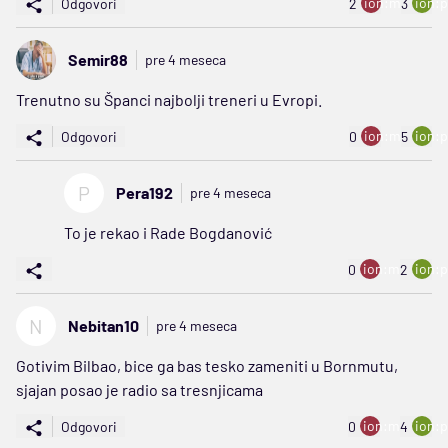
ion:minus
ion:p
Odgovori
2
3
Semir88
pre 4 meseca
Trenutno su Španci najbolji treneri u Evropi.
ion:minus
ion:p
Odgovori
0
5
P
Pera192
pre 4 meseca
To je rekao i Rade Bogdanović
ion:minus
ion:p
0
2
N
Nebitan10
pre 4 meseca
Gotivim Bilbao, bice ga bas tesko zameniti u Bornmutu,
sjajan posao je radio sa tresnjicama
ion:minus
ion:p
Odgovori
0
4