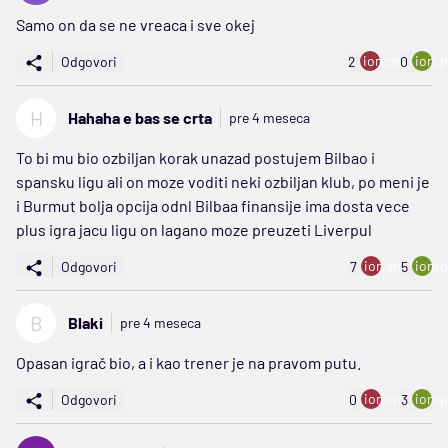
Samo on da se ne vreaca i sve okej
ion:minus
ion:p
Odgovori
2
0
H
Hahaha e bas se crta
pre 4 meseca
To bi mu bio ozbiljan korak unazad postujem Bilbao i
spansku ligu ali on moze voditi neki ozbiljan klub, po meni je
i Burmut bolja opcija odnl Bilbaa finansije ima dosta vece
plus igra jacu ligu on lagano moze preuzeti Liverpul
ion:minus
ion:p
Odgovori
7
5
B
Blaki
pre 4 meseca
Opasan igrač bio, a i kao trener je na pravom putu.
ion:minus
ion:p
Odgovori
0
3