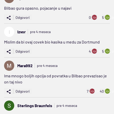
Bilbao gura opasno, pojacanje u najavi
ion:minus
ion:p
Odgovori
0
5
I
Izvor
pre 4 meseca
Mislim da bi ovaj covek bio kasika u medu za Dortmund
ion:minus
ion:p
Odgovori
4
5
Mara992
pre 4 meseca
Ima mnogo boljih opcija od povratka u Bilbao prevazisao je
on taj nivo
ion:minus
ion:p
Odgovori
7
40
Sterlings Braunfels
pre 4 meseca