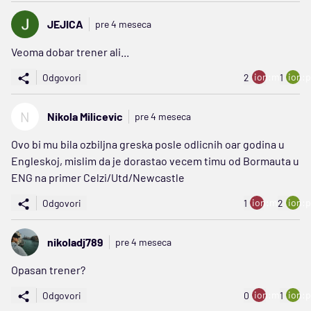
JEJICA
pre 4 meseca
Veoma dobar trener ali...
ion:minus
ion:p
Odgovori
2
1
N
Nikola Milicevic
pre 4 meseca
Ovo bi mu bila ozbiljna greska posle odlicnih oar godina u
Engleskoj, mislim da je dorastao vecem timu od Bormauta u
ENG na primer Celzi/Utd/Newcastle
ion:minus
ion:p
Odgovori
1
2
nikoladj789
pre 4 meseca
Opasan trener?
ion:minus
ion:p
Odgovori
0
1