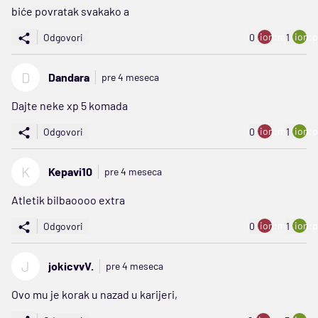
biće povratak svakako a
ion:minus
ion:p
Odgovori
0
1
D
Dandara
pre 4 meseca
Dajte neke xp 5 komada
ion:minus
ion:p
Odgovori
0
1
K
Kepavi10
pre 4 meseca
Atletik bilbaoooo extra
ion:minus
ion:p
Odgovori
0
1
J
jokicvvV.
pre 4 meseca
Ovo mu je korak u nazad u karijeri,