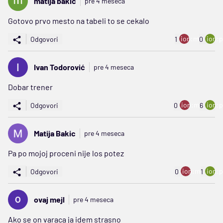
matija bakic
pre 4 meseca
Gotovo prvo mesto na tabeli to se cekalo
ion:minus
ion:p
Odgovori
1
0
Ivan Todorović
pre 4 meseca
Dobar trener
ion:minus
ion:p
Odgovori
0
6
Matija Bakic
pre 4 meseca
Pa po mojoj proceni nije los potez
ion:minus
ion:p
Odgovori
0
1
ovaj mejl
pre 4 meseca
Ako se on varaca ja idem strasno