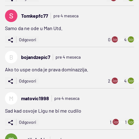
Tomkepfc77
pre 4 meseca
Samo da ne ode u Man Utd.
ion:minus
ion:p
Odgovori
0
4
B
bojandzepic7
pre 4 meseca
Ako to uspe onda je prava dominazzija.
ion:minus
ion:p
Odgovori
2
4
M
matovic1998
pre 4 meseca
Sad kad osvoje Ligu ne bi me cudilo
ion:minus
ion:p
Odgovori
1
1