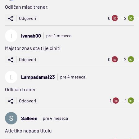
Odličan mlad trener.
ion:minus
ion:p
Odgovori
0
2
I
Ivanab00
pre 4 meseca
Majstor znas sta ti je ciniti
ion:minus
ion:p
Odgovori
0
2
L
Lampadama123
pre 4 meseca
Odlican trener
ion:minus
ion:p
Odgovori
1
1
Salleee
pre 4 meseca
Atletiko napada titulu