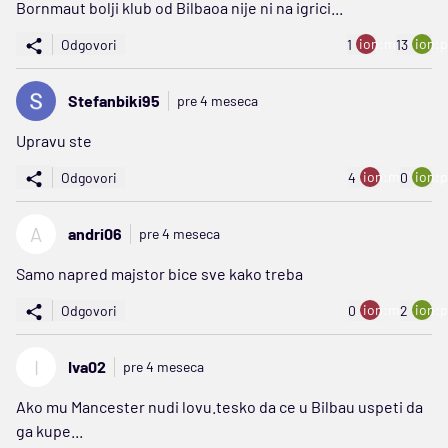
Bornmaut bolji klub od Bilbaoa nije ni na igrici...
ion:minus
ion:p
Odgovori
1
13
Stefanbiki95
pre 4 meseca
Upravu ste
ion:minus
ion:p
Odgovori
4
0
A
andri06
pre 4 meseca
Samo napred majstor bice sve kako treba
ion:minus
ion:p
Odgovori
0
2
I
Iva02
pre 4 meseca
Ako mu Mancester nudi lovu.tesko da ce u Bilbau uspeti da
ga kupe...