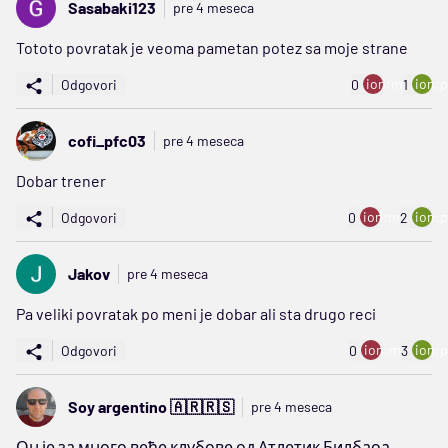
Sasabaki123
pre 4 meseca
Tototo povratak je veoma pametan potez sa moje strane
ion:minus
ion:p
Odgovori
0
1
cofi_pfc03
pre 4 meseca
Dobar trener
ion:minus
ion:p
Odgovori
0
2
Jakov
pre 4 meseca
Pa veliki povratak po meni je dobar ali sta drugo reci
ion:minus
ion:p
Odgovori
0
3
Soy argentino 🇦🇷🇷🇸
pre 4 meseca
Он је за много веће клубове од Атлетик Билбаоа,