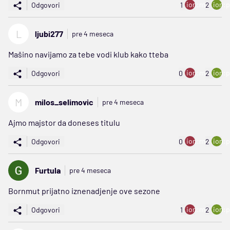
ion:minus
ion:p
Odgovori
1
2
L
ljubi277
pre 4 meseca
Mašino navijamo za tebe vodi klub kako tteba
ion:minus
ion:p
Odgovori
0
2
M
milos_selimovic
pre 4 meseca
Ajmo majstor da doneses titulu
ion:minus
ion:p
Odgovori
0
2
Furtula
pre 4 meseca
Bornmut prijatno iznenadjenje ove sezone
ion:minus
ion:p
Odgovori
1
2