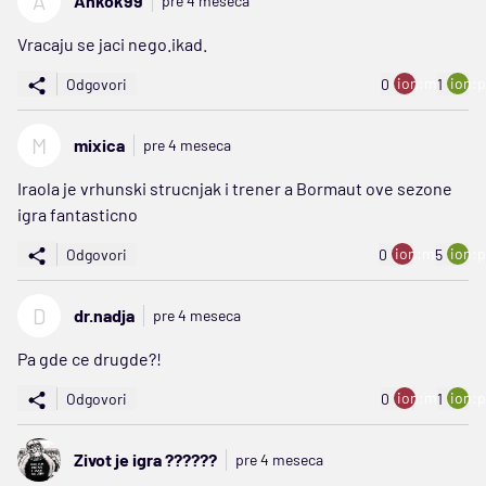
A
Ankok99
pre 4 meseca
Vracaju se jaci nego.ikad.
ion:minus
ion:p
Odgovori
0
1
M
mixica
pre 4 meseca
Iraola je vrhunski strucnjak i trener a Bormaut ove sezone
igra fantasticno
ion:minus
ion:p
Odgovori
0
5
D
dr.nadja
pre 4 meseca
Pa gde ce drugde?!
ion:minus
ion:p
Odgovori
0
1
Zivot je igra ??????
pre 4 meseca