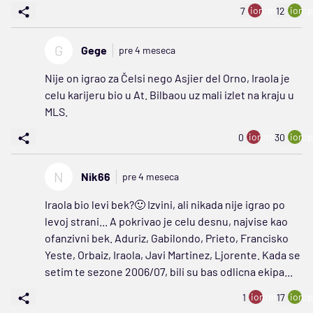
ion:minus
ion:p
7
12
G
Gege
pre 4 meseca
Nije on igrao za Čelsi nego Asjier del Orno, Iraola je
celu karijeru bio u At. Bilbaou uz mali izlet na kraju u
MLS.
ion:minus
ion:p
0
30
N
Nik66
pre 4 meseca
Iraola bio levi bek?🙂 Izvini, ali nikada nije igrao po
levoj strani... A pokrivao je celu desnu, najvise kao
ofanzivni bek. Aduriz, Gabilondo, Prieto, Francisko
Yeste, Orbaiz, Iraola, Javi Martinez, Ljorente. Kada se
setim te sezone 2006/07, bili su bas odlicna ekipa...
ion:minus
ion:p
1
17