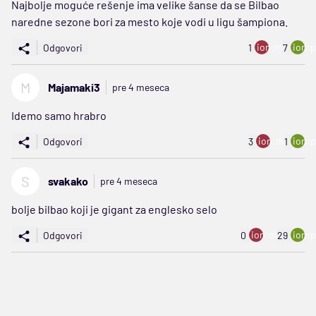
Najbolje moguće rešenje ima velike šanse da se Bilbao
naredne sezone bori za mesto koje vodi u ligu šampiona.
ion:minus
ion:p
Odgovori
1
7
M
Majamaki3
pre 4 meseca
Idemo samo hrabro
ion:minus
ion:p
Odgovori
3
1
S
svakako
pre 4 meseca
bolje bilbao koji je gigant za englesko selo
ion:minus
ion:p
Odgovori
0
29