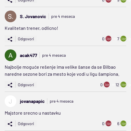
S. Jovanovic
pre 4 meseca
Kvalitetan trener, odlicno!
ion:minus
ion:p
Odgovori
0
7
acak477
pre 4 meseca
Najbolje moguće rešenje ima velike šanse da se Bilbao
naredne sezone bori za mesto koje vodi u ligu šampiona.
ion:minus
ion:p
Odgovori
0
12
J
jovanapapic
pre 4 meseca
Majstore srecno u nastavku
ion:minus
ion:p
Odgovori
0
6