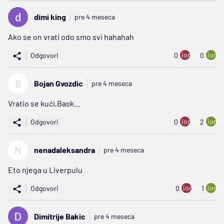
dimi king
pre 4 meseca
Ako se on vrati odo smo svi hahahah
ion:minus
ion:p
Odgovori
0
0
B
Bojan Gvozdic
pre 4 meseca
Vratio se kući,Bask...
ion:minus
ion:p
Odgovori
0
2
N
nenadaleksandra
pre 4 meseca
Eto njega u Liverpulu
ion:minus
ion:p
Odgovori
0
1
Dimitrije Bakic
pre 4 meseca