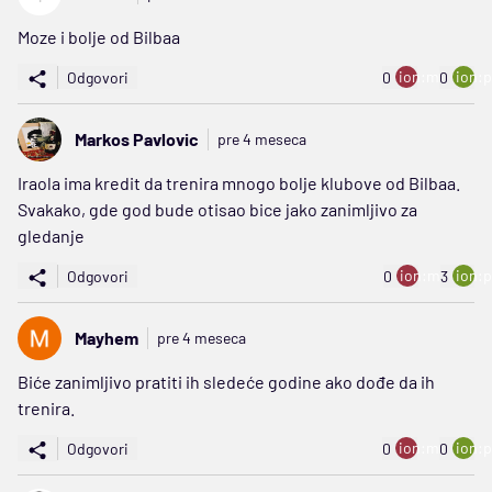
Moze i bolje od Bilbaa
ion:minus
ion:p
Odgovori
0
0
Markos Pavlovic
pre 4 meseca
Iraola ima kredit da trenira mnogo bolje klubove od Bilbaa.
Svakako, gde god bude otisao bice jako zanimljivo za
gledanje
ion:minus
ion:p
Odgovori
0
3
Mayhem
pre 4 meseca
Biće zanimljivo pratiti ih sledeće godine ako dođe da ih
trenira.
ion:minus
ion:p
Odgovori
0
0