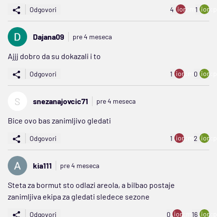
ion:minus
ion:p
Odgovori
4
1
Dajana09
pre 4 meseca
Ajjj dobro da su dokazali i to
ion:minus
ion:p
Odgovori
1
0
S
snezanajovcic71
pre 4 meseca
Bice ovo bas zanimljivo gledati
ion:minus
ion:p
Odgovori
1
2
kia111
pre 4 meseca
Steta za bormut sto odlazi areola, a bilbao postaje
zanimljiva ekipa za gledati sledece sezone
ion:minus
ion:p
Odgovori
0
16