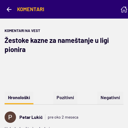
KOMENTARI
KOMENTARI NA VEST
Žestoke kazne za nameštanje u ligi
pionira
Hronološki
Pozitivni
Negativni
Petar Lukić
pre oko 2 meseca