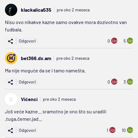
klackalica535
pre oko 2 meseca
Nisu ovo nikakve kazne samo ovakve mora dozivotno van
fudbala.
ion:minus
ion:p
Odgovori
0
5
bet366.dx.am
pre oko 2 meseca
Ma nije moguće da se i tamo namešta.
ion:minus
ion:p
Odgovori
0
3
V
Vićenci
pre oko 2 meseca
Još veće kazne... sramotno je ono što su uradili
,tuga,čemer,jad...
ion:minus
ion:p
Odgovori
1
10