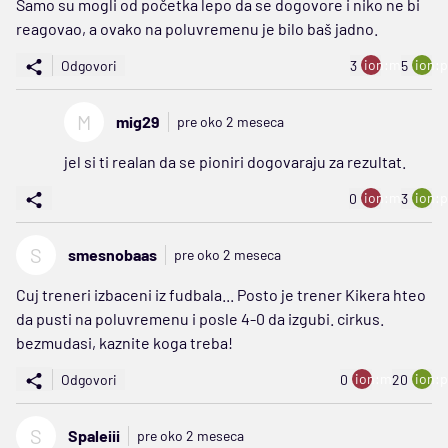
Samo su mogli od početka lepo da se dogovore i niko ne bi
reagovao, a ovako na poluvremenu je bilo baš jadno.
ion:minus
ion:p
Odgovori
3
5
M
mig29
pre oko 2 meseca
jel si ti realan da se pioniri dogovaraju za rezultat.
ion:minus
ion:p
0
3
S
smesnobaas
pre oko 2 meseca
Cuj treneri izbaceni iz fudbala... Posto je trener Kikera hteo
da pusti na poluvremenu i posle 4-0 da izgubi. cirkus.
bezmudasi, kaznite koga treba!
ion:minus
ion:p
Odgovori
0
20
S
Spaleiii
pre oko 2 meseca