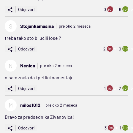
ion:minus
ion:p
Odgovori
0
6
S
Stojankamasina
pre oko 2 meseca
treba tako sto bi ucili lose ?
ion:minus
ion:p
Odgovori
2
0
N
Nenica
pre oko 2 meseca
nisam znala da i petlici namestaju
ion:minus
ion:p
Odgovori
1
2
M
milos1012
pre oko 2 meseca
Bravo za predsednika Zivanovica!
ion:minus
ion:p
Odgovori
3
1