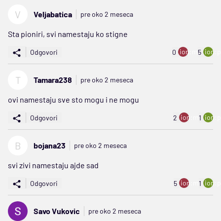
V
Veljabatica
pre oko 2 meseca
Sta pioniri, svi namestaju ko stigne
ion:minus
ion:p
Odgovori
0
5
T
Tamara238
pre oko 2 meseca
ovi namestaju sve sto mogu i ne mogu
ion:minus
ion:p
Odgovori
2
1
B
bojana23
pre oko 2 meseca
svi zivi namestaju ajde sad
ion:minus
ion:p
Odgovori
5
1
Savo Vukovic
pre oko 2 meseca