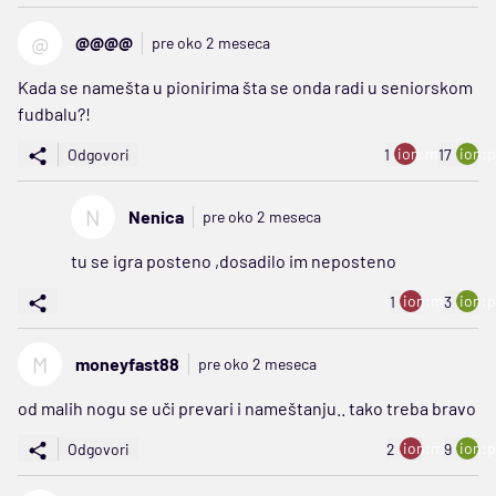
@
@@@@
pre oko 2 meseca
Kada se namešta u pionirima šta se onda radi u seniorskom
fudbalu?!
ion:minus
ion:p
Odgovori
1
17
N
Nenica
pre oko 2 meseca
tu se igra posteno ,dosadilo im neposteno
ion:minus
ion:p
1
3
M
moneyfast88
pre oko 2 meseca
od malih nogu se uči prevari i nameštanju.. tako treba bravo
ion:minus
ion:p
Odgovori
2
9