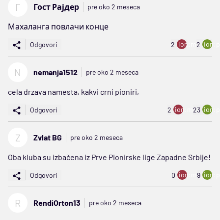
Г
Гост Рајдер
pre oko 2 meseca
Махаланга повлачи конце
ion:minus
ion:p
Odgovori
2
2
N
nemanja1512
pre oko 2 meseca
cela drzava namesta, kakvi crni pioniri,
ion:minus
ion:p
Odgovori
2
23
Z
Zvlat BG
pre oko 2 meseca
Oba kluba su izbačena iz Prve Pionirske lige Zapadne Srbije!
ion:minus
ion:p
Odgovori
0
9
R
RendiOrton13
pre oko 2 meseca