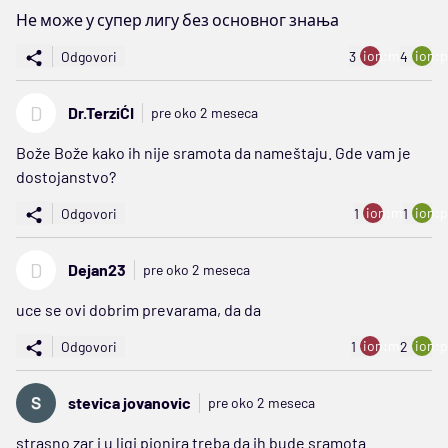
Не може у супер лигу без основног знања
ion:minus
ion:p
Odgovori
3
4
D
Dr.TerziĆI
pre oko 2 meseca
Bože Bože kako ih nije sramota da nameštaju. Gde vam je
dostojanstvo?
ion:minus
ion:p
Odgovori
1
1
D
Dejan23
pre oko 2 meseca
uce se ovi dobrim prevarama, da da
ion:minus
ion:p
Odgovori
1
2
stevica jovanovic
pre oko 2 meseca
strasno zar i u ligi pionira treba da ih bude sramota