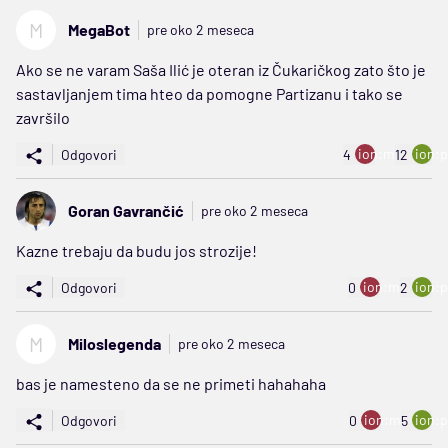
M
MegaBot
pre oko 2 meseca
Ako se ne varam Saša Ilić je oteran iz Čukaričkog zato što je
sastavljanjem tima hteo da pomogne Partizanu i tako se
završilo
ion:minus
ion:p
Odgovori
4
12
Goran Gavrančić
pre oko 2 meseca
Kazne trebaju da budu jos strozije!
ion:minus
ion:p
Odgovori
0
2
M
Miloslegenda
pre oko 2 meseca
bas je namesteno da se ne primeti hahahaha
ion:minus
ion:p
Odgovori
0
5