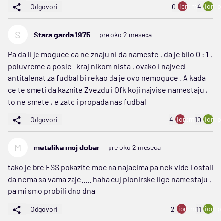
ion:minus
ion:p
Odgovori
0
4
S
Stara garda 1975
pre oko 2 meseca
Pa da li je moguce da ne znaju ni da nameste , da je bilo 0 : 1 ,
poluvreme a posle i kraj nikom nista , ovako i najveci
antitalenat za fudbal bi rekao da je ovo nemoguce . A kada
ce te smeti da kaznite Zvezdu i Ofk koji najvise namestaju ,
to ne smete , e zato i propada nas fudbal
ion:minus
ion:p
Odgovori
4
10
M
metalika moj dobar
pre oko 2 meseca
tako je bre FSS pokazite moc na najacima pa nek vide i ostali
da nema sa vama zaje..... haha cuj pionirske lige namestaju ,
pa mi smo probili dno dna
ion:minus
ion:p
Odgovori
2
11