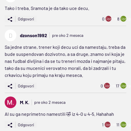
Tako i treba. Sramota je da tako uce decu.
ion:minus
ion:p
Odgovori
0
8
D
dzonson1992
pre oko 2 meseca
Sa jedne strane, trener koji decu uci da namestaju, treba da
bude suspendovan dozivotno, a sa druge, znamo svi koja je
nas fudbal divljina i da se tu treneri mozda i najmanje pitaju,
tako da su mucenici verovatno morali, da bi zadrzali i tu
crkavicu koju primaju na kraju meseca.
ion:minus
ion:p
Odgovori
0
17
M. K.
pre oko 2 meseca
Al su ga neprimetno namestili 🤣 iz 4-0 u 4-5. Hahahah
ion:minus
ion:p
Odgovori
1
11