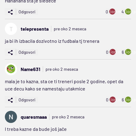
Hahahaha šta je sledeće
ion:minus
ion:p
Odgovori
0
4
T
telepresenta
pre oko 2 meseca
ja bi ih izbacila dozivotno iz fudbala tj trenera
ion:minus
ion:p
Odgovori
0
6
Name631
pre oko 2 meseca
mala je to kazna. sta ce ti treneri posle 2 godine, opet da
uce decu kako se namestaju utakmice
ion:minus
ion:p
Odgovori
0
6
quaresmaaa
pre oko 2 meseca
I treba kazne da bude još jače