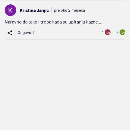
Kristina Janjic
pre oko 2 meseca
Naravno da tako i treba kada su upitanju kazne ...
ion:minus
ion:p
Odgovori
1
5