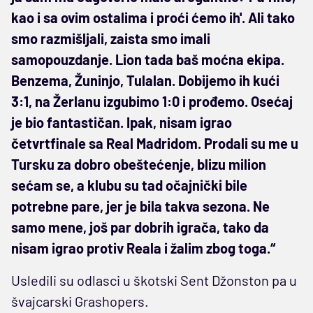
kao i sa ovim ostalima i proći ćemo ih'. Ali tako
smo razmišljali, zaista smo imali
samopouzdanje. Lion tada baš moćna ekipa.
Benzema, Žuninjo, Tulalan. Dobijemo ih kući
3:1, na Žerlanu izgubimo 1:0 i prođemo. Osećaj
je bio fantastičan. Ipak, nisam igrao
četvrtfinale sa Real Madridom. Prodali su me u
Tursku za dobro obeštećenje, blizu milion
sećam se, a klubu su tad očajnički bile
potrebne pare, jer je bila takva sezona. Ne
samo mene, još par dobrih igrača, tako da
nisam igrao protiv Reala i žalim zbog toga.“
Usledili su odlasci u škotski Sent Džonston pa u
švajcarski Grashopers.