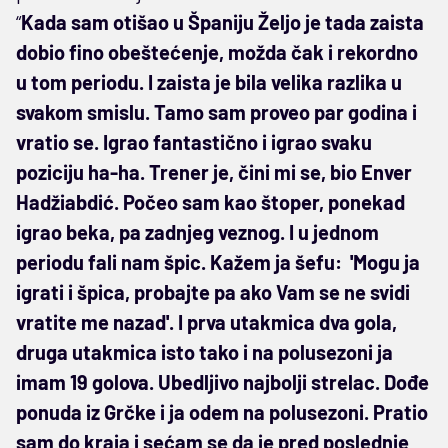
“
Kada sam otišao u Španiju Željo je tada zaista
dobio fino obeštećenje, možda čak i rekordno
u tom periodu. I zaista je bila velika razlika u
svakom smislu. Tamo sam proveo par godina i
vratio se. Igrao fantastično i igrao svaku
poziciju ha-ha. Trener je, čini mi se, bio Enver
Hadžiabdić. Počeo sam kao štoper, ponekad
igrao beka, pa zadnjeg veznog. I u jednom
periodu fali nam špic. Kažem ja šefu: 'Mogu ja
igrati i špica, probajte pa ako Vam se ne svidi
vratite me nazad'. I prva utakmica dva gola,
druga utakmica isto tako i na polusezoni ja
imam 19 golova. Ubedljivo najbolji strelac. Dođe
ponuda iz Grčke i ja odem na polusezoni. Pratio
sam do kraja i sećam se da je pred poslednje