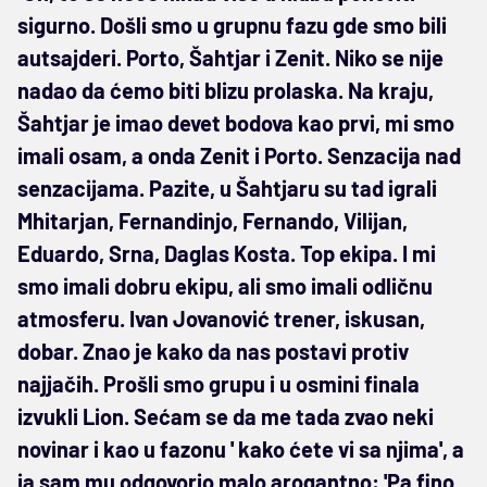
sigurno. Došli smo u grupnu fazu gde smo bili
autsajderi. Porto, Šahtjar i Zenit. Niko se nije
nadao da ćemo biti blizu prolaska. Na kraju,
Šahtjar je imao devet bodova kao prvi, mi smo
imali osam, a onda Zenit i Porto. Senzacija nad
senzacijama. Pazite, u Šahtjaru su tad igrali
Mhitarjan, Fernandinjo, Fernando, Vilijan,
Eduardo, Srna, Daglas Kosta. Top ekipa. I mi
smo imali dobru ekipu, ali smo imali odličnu
atmosferu. Ivan Jovanović trener, iskusan,
dobar. Znao je kako da nas postavi protiv
najjačih. Prošli smo grupu i u osmini finala
izvukli Lion. Sećam se da me tada zvao neki
novinar i kao u fazonu ' kako ćete vi sa njima', a
ja sam mu odgovorio malo arogantno: 'Pa fino,