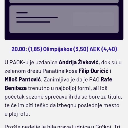
20.00: (1,85) Olimpijakos (3,50) AEK (4,40)
U PAOK-u je uzdanica
Andrija Živković
, dok su u
zelenom dresu Panatinaikosa
Filip Đuričić
i
Miloš Pantović
. Zanimljivo je da je PAO
Rafe
Beniteza
trenutno u najboljoj formi, ali loš
početak sezone sprečava ih da se bore za titulu,
te će im biti teško da izbegnu poslednje mesto
u plej-ofu.
Prošle nedelje je bila prava ludnica u Grčkoj. Tri