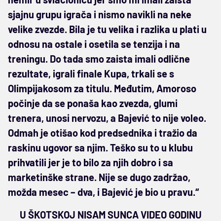
sjajnu grupu igrača i nismo navikli na neke
velike zvezde. Bila je tu velika i razlika u plati u
odnosu na ostale i osetila se tenzija i na
treningu. Do tada smo zaista imali odlične
rezultate, igrali finale Kupa, trkali se s
Olimpijakosom za titulu. Međutim, Amoroso
počinje da se ponaša kao zvezda, glumi
trenera, unosi nervozu, a Bajević to nije voleo.
Odmah je otišao kod predsednika i tražio da
raskinu ugovor sa njim. Teško su to u klubu
prihvatili jer je to bilo za njih dobro i sa
marketinške strane. Nije se dugo zadržao,
možda mesec – dva, i Bajević je bio u pravu.“
U ŠKOTSKOJ NISAM SUNCA VIDEO GODINU