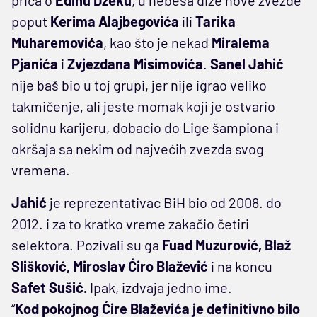
poput
Kerima Alajbegovića
ili
Tarika
Muharemovića
, kao što je nekad
Miralema
Pjanića
i
Zvjezdana Misimovića
.
Sanel Jahić
nije baš bio u toj grupi, jer nije igrao veliko
takmičenje, ali jeste momak koji je ostvario
solidnu karijeru, dobacio do Lige šampiona i
okršaja sa nekim od najvećih zvezda svog
vremena.
Jahić
je reprezentativac BiH bio od 2008. do
2012. i za to kratko vreme zakačio četiri
selektora. Pozivali su ga
Fuad Muzurović, Blaž
Slišković, Miroslav Ćiro Blažević
i na koncu
Safet Sušić.
Ipak, izdvaja jedno ime.
“
Kod pokojnog Ćire Blaževića je definitivno bilo