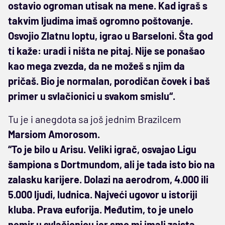
ostavio ogroman utisak na mene. Kad igraš s
takvim ljudima imaš ogromno poštovanje.
Osvojio Zlatnu loptu, igrao u Barseloni. Šta god
ti kaže: uradi i ništa ne pitaj. Nije se ponašao
kao mega zvezda, da ne možeš s njim da
pričaš. Bio je normalan, porodičan čovek i baš
primer u svlačionici u svakom smislu“.
Tu je i anegdota sa još jednim Brazilcem
Marsiom Amorosom.
“To je bilo u Arisu. Veliki igrač, osvajao Ligu
šampiona s Dortmundom, ali je tada isto bio na
zalasku karijere. Dolazi na aerodrom, 4.000 ili
5.000 ljudi, ludnica. Najveći ugovor u istoriji
kluba. Prava euforija. Međutim, to je unelo
nemir u svlačionicu jer smo mi imali zaista