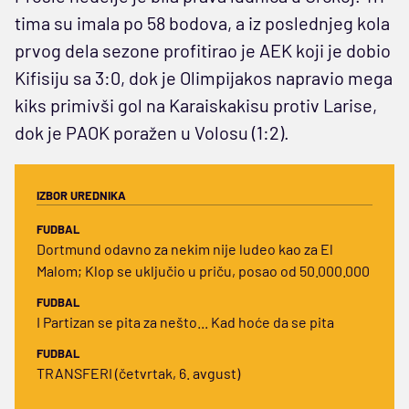
tima su imala po 58 bodova, a iz poslednjeg kola
prvog dela sezone profitirao je AEK koji je dobio
Kifisiju sa 3:0, dok je Olimpijakos napravio mega
kiks primivši gol na Karaiskakisu protiv Larise,
dok je PAOK poražen u Volosu (1:2).
IZBOR UREDNIKA
FUDBAL
Dortmund odavno za nekim nije ludeo kao za El
Malom; Klop se uključio u priču, posao od 50.000.000
FUDBAL
I Partizan se pita za nešto... Kad hoće da se pita
FUDBAL
TRANSFERI (četvrtak, 6. avgust)