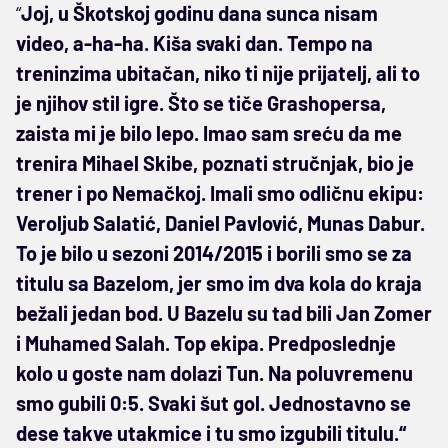
“
Joj, u Škotskoj godinu dana sunca nisam
video, a-ha-ha. Kiša svaki dan. Tempo na
treninzima ubitačan, niko ti nije prijatelj, ali to
je njihov stil igre. Što se tiče Grashopersa,
zaista mi je bilo lepo. Imao sam sreću da me
trenira Mihael Skibe, poznati stručnjak, bio je
trener i po Nemačkoj. Imali smo odličnu ekipu:
Veroljub Salatić, Daniel Pavlović, Munas Dabur.
To je bilo u sezoni 2014/2015 i borili smo se za
titulu sa Bazelom, jer smo im dva kola do kraja
bežali jedan bod. U Bazelu su tad bili Jan Zomer
i Muhamed Salah. Top ekipa. Predposlednje
kolo u goste nam dolazi Tun. Na poluvremenu
smo gubili 0:5. Svaki šut gol. Jednostavno se
dese takve utakmice i tu smo izgubili titulu.“