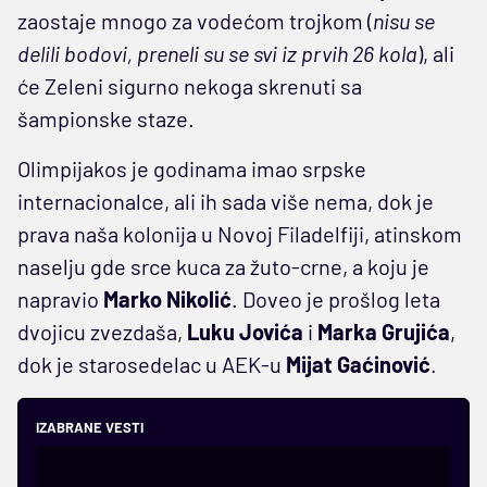
zaostaje mnogo za vodećom trojkom (
nisu se
delili bodovi, preneli su se svi iz prvih 26 kola
), ali
će Zeleni sigurno nekoga skrenuti sa
šampionske staze.
Olimpijakos je godinama imao srpske
internacionalce, ali ih sada više nema, dok je
prava naša kolonija u Novoj Filadelfiji, atinskom
naselju gde srce kuca za žuto-crne, a koju je
napravio
Marko Nikolić
. Doveo je prošlog leta
dvojicu zvezdaša,
Luku Jovića
i
Marka Grujića
,
dok je starosedelac u AEK-u
Mijat Gaćinović
.
IZABRANE VESTI