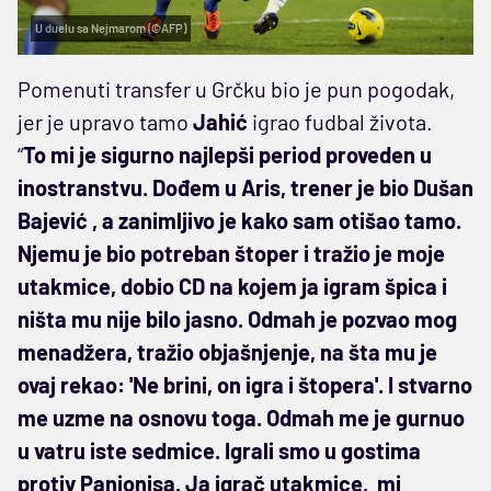
U duelu sa Nejmarom (©AFP)
Pomenuti transfer u Grčku bio je pun pogodak,
jer je upravo tamo
Jahić
igrao fudbal života.
“
To mi je sigurno najlepši period proveden u
inostranstvu. Dođem u Aris, trener je bio Dušan
Bajević , a zanimljivo je kako sam otišao tamo.
Njemu je bio potreban štoper i tražio je moje
utakmice, dobio CD na kojem ja igram špica i
ništa mu nije bilo jasno. Odmah je pozvao mog
menadžera, tražio objašnjenje, na šta mu je
ovaj rekao: 'Ne brini, on igra i štopera'. I stvarno
me uzme na osnovu toga. Odmah me je gurnuo
u vatru iste sedmice. Igrali smo u gostima
protiv Panionisa. Ja igrač utakmice, mi