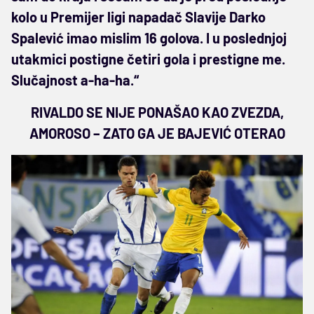
kolo u Premijer ligi napadač Slavije Darko
Spalević imao mislim 16 golova. I u poslednjoj
utakmici postigne četiri gola i prestigne me.
Slučajnost a-ha-ha.“
RIVALDO SE NIJE PONAŠAO KAO ZVEZDA,
AMOROSO – ZATO GA JE BAJEVIĆ OTERAO