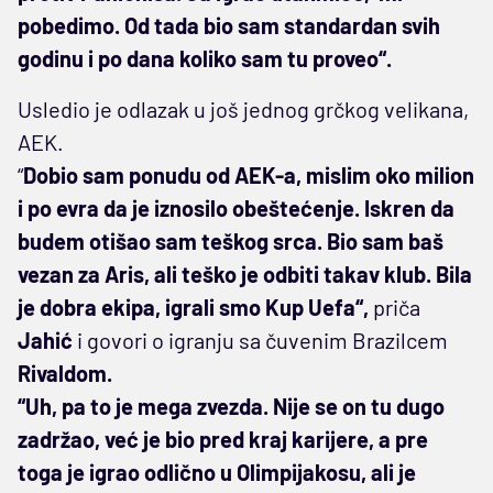
pobedimo. Od tada bio sam standardan svih
godinu i po dana koliko sam tu proveo“.
Usledio je odlazak u još jednog grčkog velikana,
AEK.
“
Dobio sam ponudu od AEK-a, mislim oko milion
i po evra da je iznosilo obeštećenje. Iskren da
budem otišao sam teškog srca. Bio sam baš
vezan za Aris, ali teško je odbiti takav klub. Bila
je dobra ekipa, igrali smo Kup Uefa“,
priča
Jahić
i govori o igranju sa čuvenim Brazilcem
Rivaldom.
“Uh, pa to je mega zvezda. Nije se on tu dugo
zadržao, već je bio pred kraj karijere, a pre
toga je igrao odlično u Olimpijakosu, ali je