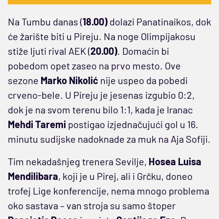
Na Tumbu danas (
18.00)
dolazi Panatinaikos, dok
će žarište biti u Pireju. Na noge Olimpijakosu
stiže ljuti rival AEK (
20.00)
. Domaćin bi
pobedom opet zaseo na prvo mesto. Ove
sezone
Marko Nikolić
nije uspeo da pobedi
crveno-bele. U Pireju je jesenas izgubio 0:2,
dok je na svom terenu bilo 1:1, kada je Iranac
Mehdi Taremi
postigao izjednačujući gol u 16.
minutu sudijske nadoknade za muk na Aja Sofiji.
Tim nekadašnjeg trenera Sevilje,
Hosea Luisa
Mendilibara
, koji je u Pirej, ali i Grčku, doneo
trofej Lige konferencije, nema mnogo problema
oko sastava – van stroja su samo štoper