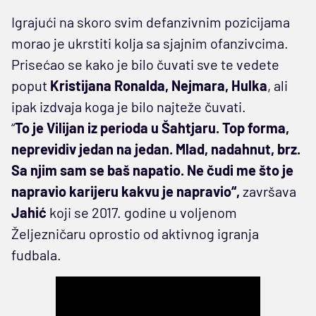
Igrajući na skoro svim defanzivnim pozicijama
morao je ukrstiti kolja sa sjajnim ofanzivcima.
Prisećao se kako je bilo čuvati sve te vedete
poput
Kristijana Ronalda, Nejmara, Hulka
, ali
ipak izdvaja koga je bilo najteže čuvati.
“
To je Vilijan iz perioda u Šahtjaru. Top forma,
neprevidiv jedan na jedan. Mlad, nadahnut, brz.
Sa njim sam se baš napatio. Ne čudi me što je
napravio karijeru kakvu je napravio“,
završava
Jahić
koji se 2017. godine u voljenom
Željezničaru oprostio od aktivnog igranja
fudbala.