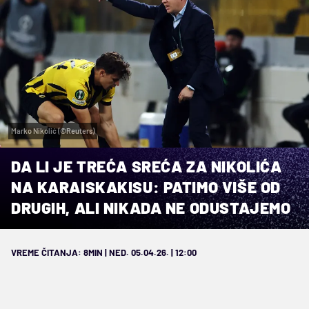
Marko Nikolić (©Reuters)
DA LI JE TREĆA SREĆA ZA NIKOLIĆA
NA KARAISKAKISU: PATIMO VIŠE OD
DRUGIH, ALI NIKADA NE ODUSTAJEMO
VREME ČITANJA: 8MIN | NED. 05.04.26. | 12:00