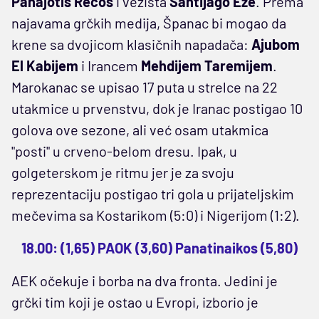
Panajotis Recos
i vezista
Santijago Eze
. Prema
najavama grčkih medija, Španac bi mogao da
krene sa dvojicom klasičnih napadača:
Ajubom
El Kabijem
i Irancem
Mehdijem Taremijem
.
Marokanac se upisao 17 puta u strelce na 22
utakmice u prvenstvu, dok je Iranac postigao 10
golova ove sezone, ali već osam utakmica
"posti" u crveno-belom dresu. Ipak, u
golgeterskom je ritmu jer je za svoju
reprezentaciju postigao tri gola u prijateljskim
mečevima sa Kostarikom (5:0) i Nigerijom (1:2).
18.00: (1,65) PAOK (3,60) Panatinaikos (5,80)
AEK očekuje i borba na dva fronta. Jedini je
grčki tim koji je ostao u Evropi, izborio je