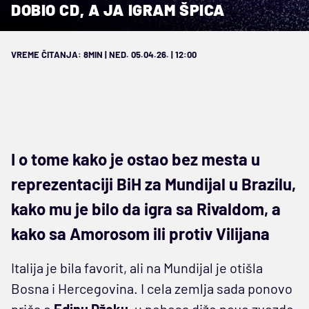
DOBIO CD, A JA IGRAM ŠPICA
VREME ČITANJA: 8MIN | NED. 05.04.26. | 12:00
I o tome kako je ostao bez mesta u
reprezentaciji BiH za Mundijal u Brazilu,
kako mu je bilo da igra sa Rivaldom, a
kako sa Amorosom ili protiv Vilijana
Italija je bila favorit, ali na Mundijal je otišla
Bosna i Hercegovina. I cela zemlja sada ponovo
priča o
Edinu Džeku
, u nebesa diže nove zvezde