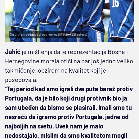
Sa brojem sedam u dresu reprezentacije (©Reuters)
Jahić
je mišljenja da je reprezentacija Bosne i
Hercegovine morala otići na bar još jedno veliko
takmičenje, obzirom na kvalitet koji je
posedovala.
“
Taj period kad smo igrali dva puta baraž protiv
Portugala, da je bilo koji drugi protivnik bio ja
sam ubeđen da bismo se plasirali. Imali smo tu
nesreću da igramo protiv Portugala, jedne od
najboljih na svetu. Uvek nam je malo
nedostajalo, mislim da smo kvalitetom mogli