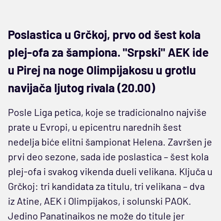
Poslastica u Grčkoj, prvo od šest kola
plej-ofa za šampiona. "Srpski" AEK ide
u Pirej na noge Olimpijakosu u grotlu
navijača ljutog rivala (20.00)
Posle Liga petica, koje se tradicionalno najviše
prate u Evropi, u epicentru narednih šest
nedelja biće elitni šampionat Helena. Završen je
prvi deo sezone, sada ide poslastica – šest kola
plej-ofa i svakog vikenda dueli velikana. Ključa u
Grčkoj: tri kandidata za titulu, tri velikana – dva
iz Atine, AEK i Olimpijakos, i solunski PAOK.
Jedino Panatinaikos ne može do titule jer