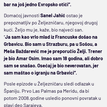
bar na još jedno Evropsko otići“.
Domaćoj javnosti
Sanel Jahić
ostao je
prepoznatljiv po Željezničaru, njegovoj drugoj
kući. Željo mu je, kaže, bio najveći san.
“
Ja sam kao vrlo mlad iz Francuske došao na
Grbavicu. Bio sam u Strazburu, pa u Sošou, a
Meša Baždarević me je preporučio Želji. Trener
je bio Amar Osim. Imao sam 18 godina, ali dobro
sam se snašao. Osećaj je bio neverovatan, jer
sam maštao o igranju na Grbavici“.
Posle epizode u Željezničaru sledi odlazak u
Španiju. Prvo Las Palmas pa Meridu, da bi
potom 2008.godine usledio ponovni povratak u
plavi deo Sarajeva.