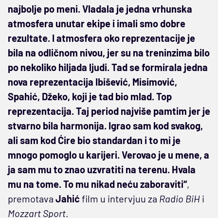
najbolje po meni. Vladala je jedna vrhunska
atmosfera unutar ekipe i imali smo dobre
rezultate. I atmosfera oko reprezentacije je
bila na odličnom nivou, jer su na treninzima bilo
po nekoliko hiljada ljudi. Tad se formirala jedna
nova reprezentacija Ibišević, Misimović,
Spahić, Džeko, koji je tad bio mlad. Top
reprezentacija. Taj period najviše pamtim jer je
stvarno bila harmonija. Igrao sam kod svakog,
ali sam kod Ćire bio standardan i to mi je
mnogo pomoglo u karijeri. Verovao je u mene, a
ja sam mu to znao uzvratiti na terenu. Hvala
mu na tome. To mu nikad neću zaboraviti“
,
premotava
Jahić
film u intervjuu za
Radio BiH
i
Mozzart Sport
.