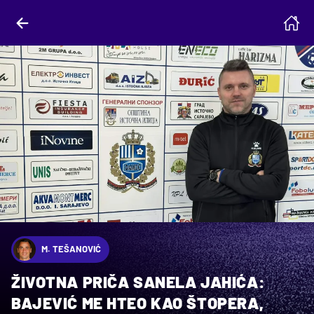
M. TEŠANOVIĆ
ŽIVOTNA PRIČA SANELA JAHIĆA:
BAJEVIĆ ME HTEO KAO ŠTOPERA,