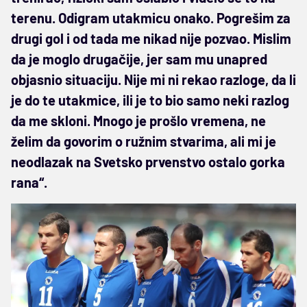
terenu. Odigram utakmicu onako. Pogrešim za
drugi gol i od tada me nikad nije pozvao. Mislim
da je moglo drugačije, jer sam mu unapred
objasnio situaciju. Nije mi ni rekao razloge, da li
je do te utakmice, ili je to bio samo neki razlog
da me skloni. Mnogo je prošlo vremena, ne
želim da govorim o ružnim stvarima, ali mi je
neodlazak na Svetsko prvenstvo ostalo gorka
rana“.