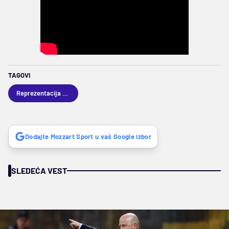
TAGOVI
Reprezentacija BiH
Dodajte Mozzart Sport u vaš Google izbor
SLEDEĆA VEST