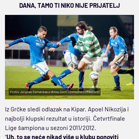
DANA, TAMO TI NIKO NIJE PRIJATELJ
Protiv Jorgosa Samarasa u dresu Sent Džonsona (©Reuters)
Iz Grčke sledi odlazak na Kipar. Apoel Nikozija i
najbolji klupski rezultat u istoriji. Četvrtfinale
Lige šampiona u sezoni 2011/2012.
“
Uh, to se neće nikad više u klubu ponoviti