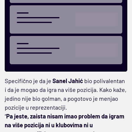
Specifično je da je
Sanel Jahić
bio polivalentan
i da je mogao da igra na više pozicija. Kako kaže,
jedino nije bio golman, a pogotovo je menjao
pozicije u reprezentaciji.
“
Pa jeste, zaista nisam imao problem da igram
na više pozicija ni u klubovima ni u