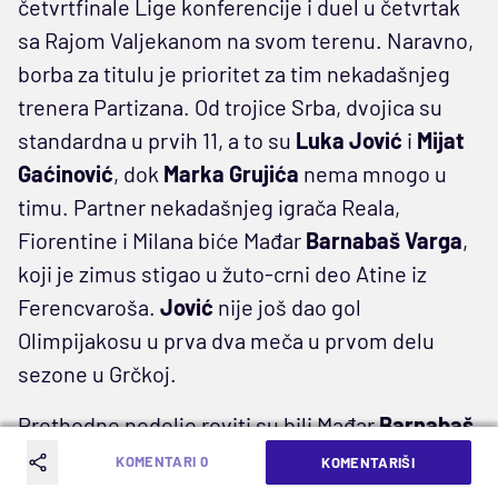
četvrtfinale Lige konferencije i duel u četvrtak
sa Rajom Valjekanom na svom terenu. Naravno,
borba za titulu je prioritet za tim nekadašnjeg
trenera Partizana. Od trojice Srba, dvojica su
standardna u prvih 11, a to su
Luka Jović
i
Mijat
Gaćinović
, dok
Marka Grujića
nema mnogo u
timu. Partner nekadašnjeg igrača Reala,
Fiorentine i Milana biće Mađar
Barnabaš Varga
,
koji je zimus stigao u žuto-crni deo Atine iz
Ferencvaroša.
Jović
nije još dao gol
Olimpijakosu u prva dva meča u prvom delu
sezone u Grčkoj.
Prethodne nedelje roviti su bili Mađar
Barnabaš
Varga
i Meksikanac
Orbelin Pineda
, ali će biti
KOMENTARI 0
KOMENTARIŠI
spremni za meč.
Nikolić
je biranim rečima