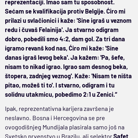
reprezentaciji. Imao sam tu sposobnost.
Sećam se kvalifikacija protiv Belgije. Ćiro mi
prilazi u svlačionici i kaže: 'Sine igraš u veznom
redu i čuvaš Felainija'. Ja stvarno odigram
dobro, pobedili smo 4:2, dam gol. Za tri dana
igramo revanš kod nas, Ćiro mi kaže: 'Sine
danas igraš levog beka'. Ja kažem: 'Pa, šefe,
nisam to nikad igrao. Igrao sam desnog beka,
štopera, zadnjeg veznog'. Kaže: 'Nisam te ništa
pitao, možeš ti to'. I stvarno, odigram i tu
solidnu utakmicu, pobedimo 2:1 u Zenici.“
Ipak, reprezentativna karijera završena je
neslavno. Bosna i Hercegovina se pre
ovogodišnjeg Mundijala plasirala samo još na
Svetsko prvenstvo u Brazilu, ali selektor
Safet