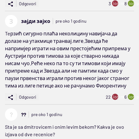
ion:minus
ion:p
Odgovori
3
8
З
зајди зајко
pre oko 1 godinu
Teрзић сигурно плаћа неколицину навијача да
долазе на утакмице транвај лиге.Звезда ће
напримјер играти на овим престојећим припрема у
Аустрији против тимова за које стварно никада
нисам чуо.Реће неко па то су ти тимови који имају
припреме кад и Звезда,али не памтим када смо у
паузи првенства играли против неког јаког страног
тима из лиге петице ако не рачунамо Фиорентину
ion:minus
ion:p
Odgovori
22
6
?
??
pre oko 1 godinu
Sta je sa dmitrovicem i onim levim bekom? Kakva je ovo
izjava od dve recenice?