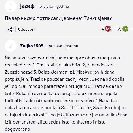
Ј
Јосиф
pre oko 1 godinu
Па зар нисмо потписали Јермена? Тинкизјана?
ion:minus
ion:p
Odgovori
4
35
Z
Zeljko2305
pre oko 1 godinu
Na osnovu razgovora koji sam malopre obavio mogu vam
reci sledece: 1. Dmitrovic je jako blizu 2. Mimovica zeli
Zvezda nazad 3. Dolazi Jermen iz L.Moskve, ovih dana
potpisuje 4. Trazi se pouzdan zadnji vezni. Jedna od opcija
je Topic, ali mnogo para traze Portugalci 5. Trazi se desno
krilo. Bukarija ovi ne daju, a onaj iz Tuluza nece u srpski
fudbal 6. Tadic i Arnautovic tesko ostvarivo 7. Napadac
dolazi samo ako se prodaju Serif ili Duarte. Svakako obojica
ostaju do kraja kvalifikacija 8. Razmatra se jos nekoliko Srba
iz inostranstva, ali za sada nista konktetno i nista
dogovoreno