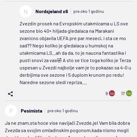
N
Nordsjeland x6
pre oko 1 godinu
Zvezdin prosek na Evropskim utakmicama u LS ove
sezone bio 40+ hiljada gledalaca na Marakani
zvanicno objavila UEFA pre par meseci, i sta ce mo
sad?? Nego koliko je gledalaca u humskoj na
utakmicama LS...ah da da, to je naucna fantastika i
pusti snovi za vas🤣 A sto se tice toga koliko je Terza
uspesan u Zvezdi najbolje vam je to pokazao sa 4-0 u
derbijima ove sezone i 5 duplom krunom po redu!
Naredne sezone sledi repriza....
ion:minus
ion:p
9
17
P
Pesimista
pre oko 1 godinu
Ja ne znam,sta hoce vise navijači Zvezde,jel Vam bila dobra
Zvezda sa svojim omladinskim pogonom,kada nismo mogli