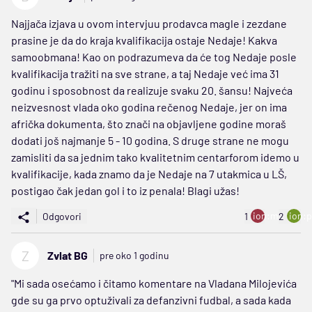
Najjača izjava u ovom intervjuu prodavca magle i zezdane
prasine je da do kraja kvalifikacija ostaje Nedaje! Kakva
samoobmana! Kao on podrazumeva da će tog Nedaje posle
kvalifikacija tražiti na sve strane, a taj Nedaje već ima 31
godinu i sposobnost da realizuje svaku 20. šansu! Najveća
neizvesnost vlada oko godina rečenog Nedaje, jer on ima
afrička dokumenta, što znači na objavljene godine moraš
dodati još najmanje 5 - 10 godina. S druge strane ne mogu
zamisliti da sa jednim tako kvalitetnim centarforom idemo u
kvalifikacije, kada znamo da je Nedaje na 7 utakmica u LŠ,
postigao čak jedan gol i to iz penala! Blagi užas!
ion:minus
ion:p
Odgovori
1
2
Z
Zvlat BG
pre oko 1 godinu
"Mi sada osećamo i čitamo komentare na Vladana Milojevića
gde su ga prvo optuživali za defanzivni fudbal, a sada kada