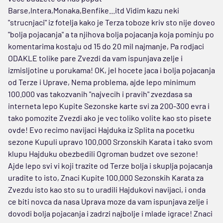
Barse,Intera,Monaka,Benfike...itd Vidim kazu neki
"strucnjaci" iz fotelja kako je Terza toboze kriv sto nije doveo
"bolja pojacanja" a ta njihova bolja pojacanja koja pominju po
komentarima kostaju od 15 do 20 mil najmanje, Pa rodjaci
ODAKLE tolike pare Zvezdi da vam ispunjava zelje i
izmisljotine u porukama! OK, jel hocete jaca i bolja pojacanja
od Terze i Uprave, Nema problema, ajde lepo minimum
100.000 vas takozvanih "najvecih i pravih" zvezdasa sa
interneta lepo Kupite Sezonske karte svi za 200-300 evra i
tako pomozite Zvezdi ako je vec toliko volite kao sto pisete
ovde! Evo recimo navijaci Hajduka iz Splita na pocetku
sezone Kupuli upravo 100.000 Srzonskih Karata i tako svom
klupu Hajduku obezbedili Ogroman budzet ove sezone!
Ajde lepo svi vi koji trazite od Terze bolja i skuplja pojacanja
uradite to isto, Znaci Kupite 100.000 Sezonskih Karata za
Zvezdu isto kao sto su to uradili Hajdukovi navijaci, i onda
ce biti novca da nasa Uprava moze da vam ispunjava zelje i
dovodi bolja pojacanja i zadrzi najbolje i mlade igrace! Znaci