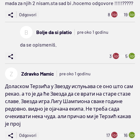
mada za njih 2 nisam,sta sad bi ,hocemo odgovore !!!!!?????
ion:minus
ion:p
Odgovori
8
19
B
Bolje da si platio
pre oko 1 godinu
da se opismeniš.
ion:minus
ion:p
3
5
Z
Zdravko Mamic
pre oko 1 godinu
Доласком Терзића у Звезду испуњава се оно што сам
рекао, а то је да ће Звезда да се врати на старе стазе
славе. Звезда игра Лигу Шампиона сваке године
редовно, видно је ојачана екипа. Не треба сада
очекивати нека чуда, али причао ми је Терзић какав
је прој
ion:minus
ion:p
Odgovori
17
16