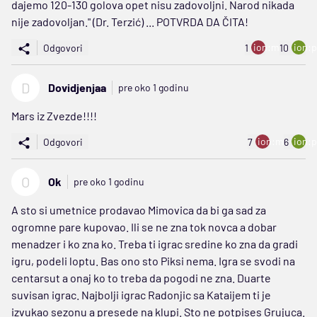
dajemo 120-130 golova opet nisu zadovoljni. Narod nikada
nije zadovoljan." (Dr. Terzić) ... POTVRDA DA ČITA!
ion:minus
ion:p
Odgovori
1
10
D
Dovidjenjaa
pre oko 1 godinu
Mars iz Zvezde!!!!
ion:minus
ion:p
Odgovori
7
6
O
Ok
pre oko 1 godinu
A sto si umetnice prodavao Mimovica da bi ga sad za
ogromne pare kupovao. Ili se ne zna tok novca a dobar
menadzer i ko zna ko. Treba ti igrac sredine ko zna da gradi
igru, podeli loptu. Bas ono sto Piksi nema. Igra se svodi na
centarsut a onaj ko to treba da pogodi ne zna. Duarte
suvisan igrac. Najbolji igrac Radonjic sa Kataijem ti je
izvukao sezonu a presede na klupi. Sto ne potpises Grujuca.