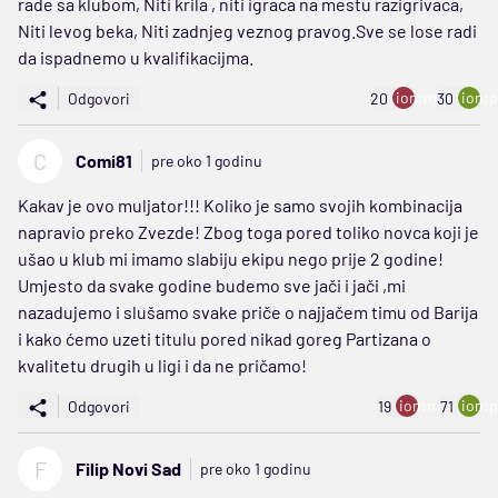
rade sa klubom, Niti krila , niti igraca na mestu razigrivaca,
Niti levog beka, Niti zadnjeg veznog pravog.Sve se lose radi
da ispadnemo u kvalifikacijma.
ion:minus
ion:p
Odgovori
20
30
C
Comi81
pre oko 1 godinu
Kakav je ovo muljator!!! Koliko je samo svojih kombinacija
napravio preko Zvezde! Zbog toga pored toliko novca koji je
ušao u klub mi imamo slabiju ekipu nego prije 2 godine!
Umjesto da svake godine budemo sve jači i jači ,mi
nazadujemo i slušamo svake priče o najjačem timu od Barija
i kako ćemo uzeti titulu pored nikad goreg Partizana o
kvalitetu drugih u ligi i da ne pričamo!
ion:minus
ion:p
Odgovori
19
71
F
Filip Novi Sad
pre oko 1 godinu