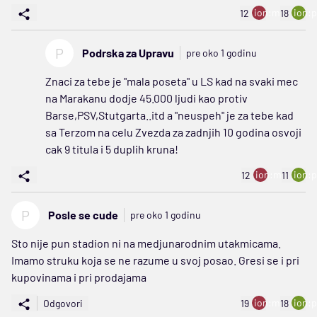
ion:minus
ion:p
12
18
P
Podrska za Upravu
pre oko 1 godinu
Znaci za tebe je "mala poseta" u LS kad na svaki mec
na Marakanu dodje 45.000 ljudi kao protiv
Barse,PSV,Stutgarta..itd a "neuspeh" je za tebe kad
sa Terzom na celu Zvezda za zadnjih 10 godina osvoji
cak 9 titula i 5 duplih kruna!
ion:minus
ion:p
12
11
P
Posle se cude
pre oko 1 godinu
Sto nije pun stadion ni na medjunarodnim utakmicama.
Imamo struku koja se ne razume u svoj posao. Gresi se i pri
kupovinama i pri prodajama
ion:minus
ion:p
Odgovori
19
18