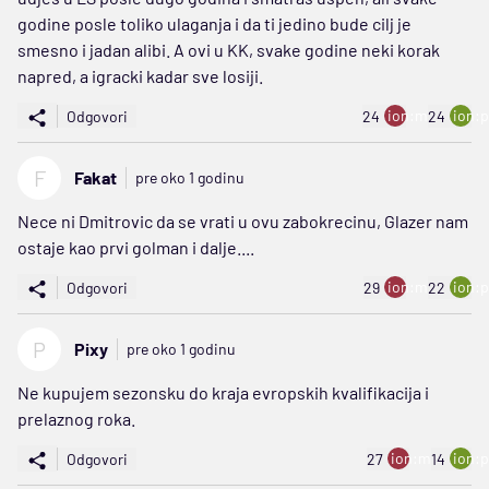
godine posle toliko ulaganja i da ti jedino bude cilj je
smesno i jadan alibi. A ovi u KK, svake godine neki korak
napred, a igracki kadar sve losiji.
ion:minus
ion:p
Odgovori
24
24
F
Fakat
pre oko 1 godinu
Nece ni Dmitrovic da se vrati u ovu zabokrecinu, Glazer nam
ostaje kao prvi golman i dalje....
ion:minus
ion:p
Odgovori
29
22
P
Pixy
pre oko 1 godinu
Ne kupujem sezonsku do kraja evropskih kvalifikacija i
prelaznog roka.
ion:minus
ion:p
Odgovori
27
14