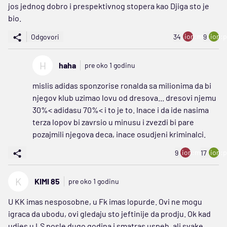
jos jednog dobro i prespektivnog stopera kao Djiga sto je
bio.
ion:minus
ion:p
Odgovori
34
9
H
haha
pre oko 1 godinu
mislis adidas sponzorise ronalda sa milionima da bi
njegov klub uzimao lovu od dresova... dresovi njemu
30%< adidasu 70%< i to je to. Inace i da ide nasima
terza lopov bi zavrsio u minusu i zvezdi bi pare
pozajmili njegova deca, inace osudjeni kriminalci.
ion:minus
ion:p
9
17
K
KIMI 85
pre oko 1 godinu
U KK imas nesposobne, u Fk imas lopurde. Ovi ne mogu
igraca da ubodu, ovi gledaju sto jeftinije da prodju. Ok kad
udjes u LS posle dugo godina i smatras uspeh, ali svake