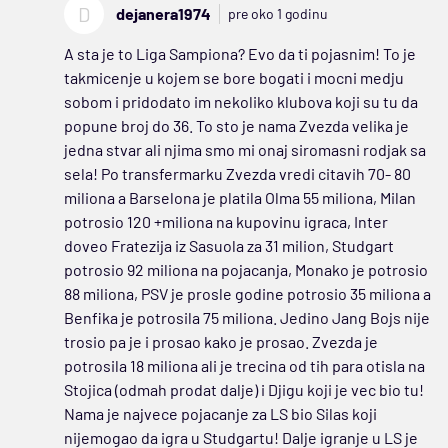
D
dejanera1974
pre oko 1 godinu
A sta je to Liga Sampiona? Evo da ti pojasnim! To je
takmicenje u kojem se bore bogati i mocni medju
sobom i pridodato im nekoliko klubova koji su tu da
popune broj do 36. To sto je nama Zvezda velika je
jedna stvar ali njima smo mi onaj siromasni rodjak sa
sela! Po transfermarku Zvezda vredi citavih 70- 80
miliona a Barselona je platila Olma 55 miliona, Milan
potrosio 120 +miliona na kupovinu igraca, Inter
doveo Fratezija iz Sasuola za 31 milion, Studgart
potrosio 92 miliona na pojacanja, Monako je potrosio
88 miliona, PSV je prosle godine potrosio 35 miliona a
Benfika je potrosila 75 miliona. Jedino Jang Bojs nije
trosio pa je i prosao kako je prosao. Zvezda je
potrosila 18 miliona ali je trecina od tih para otisla na
Stojica (odmah prodat dalje) i Djigu koji je vec bio tu!
Nama je najvece pojacanje za LS bio Silas koji
nijemogao da igra u Studgartu! Dalje igranje u LS je