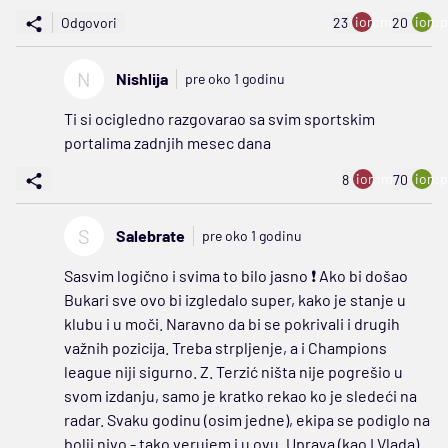
ion:minus
ion:p
Odgovori
23
20
N
Nishlija
pre oko 1 godinu
Ti si ocigledno razgovarao sa svim sportskim
portalima zadnjih mesec dana
ion:minus
ion:p
8
70
S
Salebrate
pre oko 1 godinu
Sasvim logično i svima to bilo jasno ❗ Ako bi došao
Bukari sve ovo bi izgledalo super, kako je stanje u
klubu i u moči. Naravno da bi se pokrivali i drugih
važnih pozicija. Treba strpljenje, a i Champions
league niji sigurno. Z. Terzić ništa nije pogrešio u
svom izdanju, samo je kratko rekao ko je sledeći na
radar. Svaku godinu (osim jedne), ekipa se podiglo na
bolji nivo - tako verujem i u ovu. Uprava (kao I Vlada)