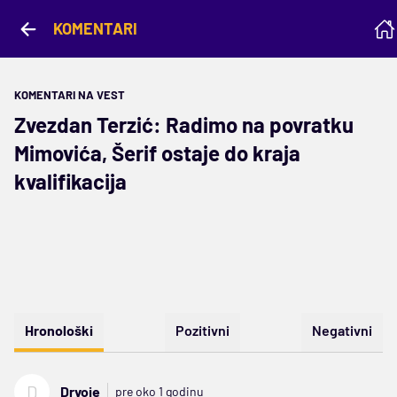
KOMENTARI
KOMENTARI NA VEST
Zvezdan Terzić: Radimo na povratku
Mimovića, Šerif ostaje do kraja
kvalifikacija
Hronološki
Pozitivni
Negativni
D
Drvoje
pre oko 1 godinu