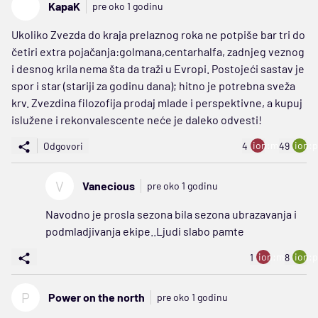
KapaK
pre oko 1 godinu
Ukoliko Zvezda do kraja prelaznog roka ne potpiše bar tri do
četiri extra pojačanja:golmana,centarhalfa, zadnjeg veznog
i desnog krila nema šta da traži u Evropi. Postojeći sastav je
spor i star (stariji za godinu dana); hitno je potrebna sveža
krv. Zvezdina filozofija prodaj mlade i perspektivne, a kupuj
islužene i rekonvalescente neće je daleko odvesti!
ion:minus
ion:p
Odgovori
4
49
V
Vanecious
pre oko 1 godinu
Navodno je prosla sezona bila sezona ubrazavanja i
podmladjivanja ekipe..Ljudi slabo pamte
ion:minus
ion:p
1
8
P
Power on the north
pre oko 1 godinu