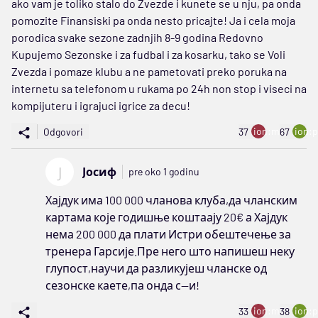
ako vam je toliko stalo do Zvezde i kunete se u nju, pa onda
pomozite Finansiski pa onda nesto pricajte! Ja i cela moja
porodica svake sezone zadnjih 8-9 godina Redovno
Kupujemo Sezonske i za fudbal i za kosarku, tako se Voli
Zvezda i pomaze klubu a ne pametovati preko poruka na
internetu sa telefonom u rukama po 24h non stop i viseci na
kompijuteru i igrajuci igrice za decu!
ion:minus
ion:p
Odgovori
37
67
Ј
Јосиф
pre oko 1 godinu
Хајдук има 100 000 чланова клуба,да чланским
картама које годишње коштаају 20€ а Хајдук
нема 200 000 да плати Истри обештечење за
тренера Гарсије.Пре него што напишеш неку
глупост,научи да разликујеш чланске од
сезонске каете,па онда с--и!
ion:minus
ion:p
33
38