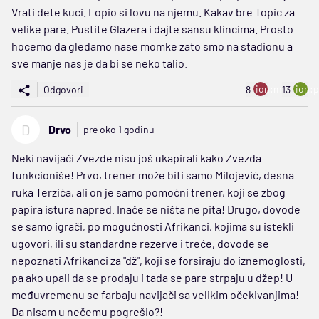
Vrati dete kuci. Lopio si lovu na njemu. Kakav bre Topic za
velike pare. Pustite Glazera i dajte sansu klincima. Prosto
hocemo da gledamo nase momke zato smo na stadionu a
sve manje nas je da bi se neko talio.
ion:minus
ion:p
Odgovori
8
13
D
Drvo
pre oko 1 godinu
Neki navijači Zvezde nisu još ukapirali kako Zvezda
funkcioniše! Prvo, trener može biti samo Milojević, desna
ruka Terzića, ali on je samo pomoćni trener, koji se zbog
papira istura napred. Inače se ništa ne pita! Drugo, dovode
se samo igrači, po mogućnosti Afrikanci, kojima su istekli
ugovori, ili su standardne rezerve i treće, dovode se
nepoznati Afrikanci za "dž", koji se forsiraju do iznemoglosti,
pa ako upali da se prodaju i tada se pare strpaju u džep! U
međuvremenu se farbaju navijači sa velikim očekivanjima!
Da nisam u nečemu pogrešio?!