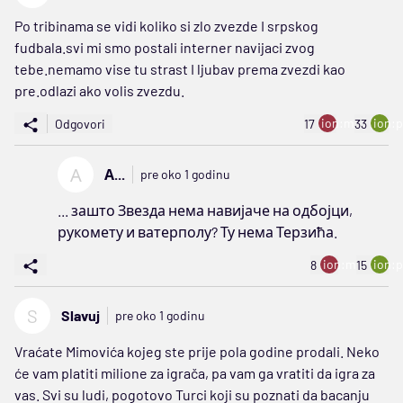
Po tribinama se vidi koliko si zlo zvezde I srpskog
fudbala.svi mi smo postali interner navijaci zvog
tebe.nemamo vise tu strast I ljubav prema zvezdi kao
pre.odlazi ako volis zvezdu.
ion:minus
ion:p
Odgovori
17
33
А
А...
pre oko 1 godinu
... зашто Звезда нема навијаче на одбојци,
рукомету и ватерполу? Ту нема Терзића.
ion:minus
ion:p
8
15
S
Slavuj
pre oko 1 godinu
Vraćate Mimovića kojeg ste prije pola godine prodali. Neko
će vam platiti milione za igrača, pa vam ga vratiti da igra za
vas. Svi su ludi, pogotovo Turci koji su poznati da bacanju