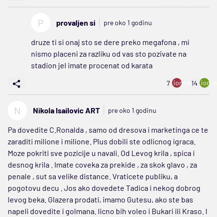
P
provaljen si
pre oko 1 godinu
druze ti si onaj sto se dere preko megafona , mi
nismo placeni za razliku od vas sto pozivate na
stadion jel imate procenat od karata
ion:minus
ion:p
7
14
N
Nikola Isailovic ART
pre oko 1 godinu
Pa dovedite C.Ronalda , samo od dresova i marketinga ce te
zaraditi milione i milione. Plus dobili ste odlicnog igraca.
Moze pokriti sve pozicije u navali. Od Levog krila , spica i
desnog krila . Imate coveka za prekide , za skok glavo , za
penale , sut sa velike distance. Vraticete publiku, a
pogotovu decu . Jos ako dovedete Tadica i nekog dobrog
levog beka. Glazera prodati, imamo Gutesu, ako ste bas
napeli dovedite i golmana. licno bih voleo i Bukari ili Kraso. I