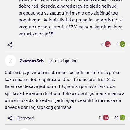
dobro radi dosada, a narod previše gleda holivud i
propagandu sa zapada (mi nismo deo zločinačkog
poduhvata - kolonijalističkog zapada, naprotiv (jel vi
stvarno neznate istoriju) ❗❓ Vi se ponašata kao deca
sa malo mozga ❗❗❗
ion:minus
ion:p
4
6
Z
ZvezdasSrb
pre oko 1 godinu
Cela Srbija je videla na sta nam lice golmani a Terzic prica
kako imamo dobre golmane, Ono sto smo prosli u LS sa
Ilicem se desava jednom u 10 godina i ponovo Terzic se
sprda sa trenerom i klubom. Toliko dobrih golmana imamo a
on ne moze da dovede ni jednog ej ucesnik LS ne moze da
dovede dobrog srpskog golmana
ion:minus
ion:p
Odgovori
11
36