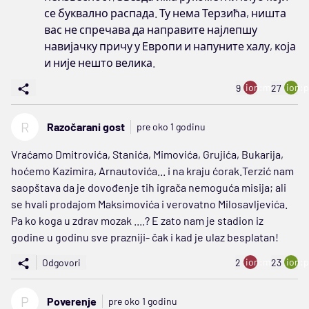
се буквално распада. Ту нема Терзића, ништа
вас не спречава да направите најлепшу
навијачку причу у Европи и напуните халу, која
и није нешто велика.
ion:minus
ion:p
9
27
R
Razočarani gost
pre oko 1 godinu
Vraćamo Dmitrovića, Stanića, Mimovića, Grujića, Bukarija,
hoćemo Kazimira, Arnautovića... i na kraju ćorak.Terzić nam
saopštava da je dovođenje tih igrača nemoguća misija; ali
se hvali prodajom Maksimovića i verovatno Milosavljevića.
Pa ko koga u zdrav mozak ....? E zato nam je stadion iz
godine u godinu sve prazniji- čak i kad je ulaz besplatan!
ion:minus
ion:p
Odgovori
2
23
P
Poverenje
pre oko 1 godinu