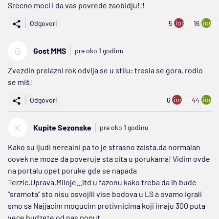
Srecno moci i da vas povrede zaobidju!!!
ion:minus
ion:p
Odgovori
5
16
G
Gost MMS
pre oko 1 godinu
Zvezdin prelazni rok odvija se u stilu: tresla se gora, rodio
se miš!
ion:minus
ion:p
Odgovori
6
44
K
Kupite Sezonske
pre oko 1 godinu
Kako su ljudi nerealni pa to je strasno zaista,da normalan
covek ne moze da poveruje sta cita u porukama! Vidim ovde
na portalu opet poruke gde se napada
Terzic,Uprava,Miloje...itd u fazonu kako treba da ih bude
"sramota" sto nisu osvojili vise bodova u LS a ovamo igrali
smo sa Najjacim mogucim protivnicima koji imaju 300 puta
vece budzete od nas poput