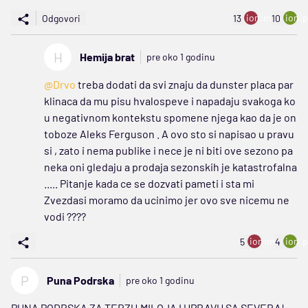
ion:minus
ion:p
Odgovori
13
10
H
Hemija brat
pre oko 1 godinu
@Drvo
treba dodati da svi znaju da dunster placa par
klinaca da mu pisu hvalospeve i napadaju svakoga ko
u negativnom kontekstu spomene njega kao da je on
toboze Aleks Ferguson . A ovo sto si napisao u pravu
si , zato i nema publike i nece je ni biti ove sezono pa
neka oni gledaju a prodaja sezonskih je katastrofalna
..... Pitanje kada ce se dozvati pameti i sta mi
Zvezdasi moramo da ucinimo jer ovo sve nicemu ne
vodi ????
ion:minus
ion:p
5
4
P
Puna Podrska
pre oko 1 godinu
PUNA PODRSKA ZA TERZU,MILOJA I UPRAVU SA SEVERA!