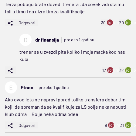
Terza pobogu brate dovedi trenera , da covek vidi sta mu
fali u timu i da uizra tim za kvalifikacije
ion:minus
ion:p
Odgovori
30
20
D
dr finansija
pre oko 1 godinu
trener se u zvezdi pita koliko i moja macka kod nas
kuci
ion:minus
ion:p
17
32
E
Etooo
pre oko 1 godinu
Ako ovog leta ne napravi pored toliko transfera dobar tim
koji ide spreman da se kvalifikuje za LS bolje neka napusti
klub odma....Bolje neka odma odee
ion:minus
ion:p
Odgovori
9
31