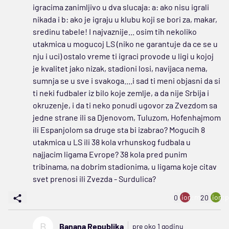
igracima zanimljivo u dva slucaja: a: ako nisu igrali
nikada i b: ako je igraju u klubu koji se bori za, makar,
sredinu tabele! I najvaznije... osim tih nekoliko
utakmica u mogucoj LS (niko ne garantuje da ce se u
nju i uci) ostalo vreme ti igraci provode u ligi u kojoj
je kvalitet jako nizak, stadioni losi, navijaca nema,
sumnja se u sve i svakoga....i sad ti meni objasni da si
ti neki fudbaler iz bilo koje zemlje, a da nije Srbija i
okruzenje, i da ti neko ponudi ugovor za Zvezdom sa
jedne strane ili sa Djenovom, Tuluzom, Hofenhajmom
ili Espanjolom sa druge sta bi izabrao? Mogucih 8
utakmica u LS ili 38 kola vrhunskog fudbala u
najjacim ligama Evrope? 38 kola pred punim
tribinama, na dobrim stadionima, u ligama koje citav
svet prenosi ili Zvezda - Surdulica?
ion:minus
ion:p
0
20
B
Banana Republika
pre oko 1 godinu