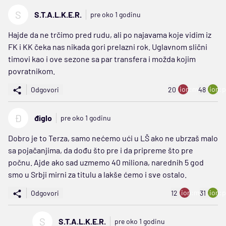
S
S.T.A.L.K.E.R.
pre oko 1 godinu
Hajde da ne trčimo pred rudu, ali po najavama koje vidim iz
FK i KK čeka nas nikada gori prelazni rok. Uglavnom slični
timovi kao i ove sezone sa par transfera i možda kojim
povratnikom.
ion:minus
ion:p
Odgovori
20
48
Đ
điglo
pre oko 1 godinu
Dobro je to Terza, samo nećemo ući u LŠ ako ne ubrzaš malo
sa pojačanjima, da dođu što pre i da pripreme što pre
počnu. Ajde ako sad uzmemo 40 miliona, narednih 5 god
smo u Srbji mirni za titulu a lakše ćemo i sve ostalo.
ion:minus
ion:p
Odgovori
12
31
S
S.T.A.L.K.E.R.
pre oko 1 godinu