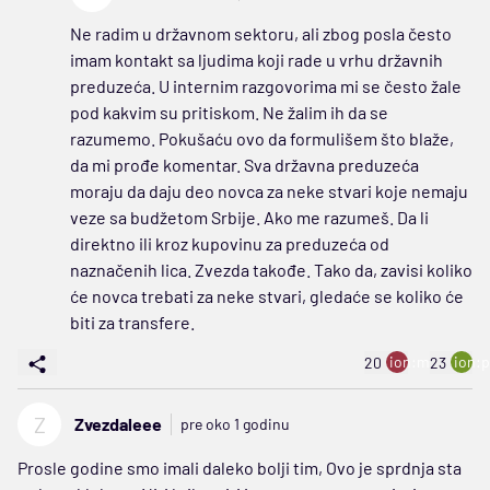
Ne radim u državnom sektoru, ali zbog posla često
imam kontakt sa ljudima koji rade u vrhu državnih
preduzeća. U internim razgovorima mi se često žale
pod kakvim su pritiskom. Ne žalim ih da se
razumemo. Pokušaću ovo da formulišem što blaže,
da mi prođe komentar. Sva državna preduzeća
moraju da daju deo novca za neke stvari koje nemaju
veze sa budžetom Srbije. Ako me razumeš. Da li
direktno ili kroz kupovinu za preduzeća od
naznačenih lica. Zvezda takođe. Tako da, zavisi koliko
će novca trebati za neke stvari, gledaće se koliko će
biti za transfere.
ion:minus
ion:p
20
23
Z
Zvezdaleee
pre oko 1 godinu
Prosle godine smo imali daleko bolji tim, Ovo je sprdnja sta