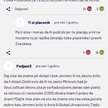
ion:minus
ion:p
Odgovori
14
5
T
Ti si placenik
pre oko 1 godinu
Pa ti sine i moras da ih podrzis jer te placaju a mi ne
moramo to je razlika izmedju tebe placenika i pravih
Zvezdasa
ion:minus
ion:p
4
16
P
Pedjast3
pre oko 1 godinu
Daj vise da znamo jel dolazi l.bek Jermen ili ne,desno krilo
da li dolazi,Dmitrovic da ili ne,zasto Mimovic kad je
Seul.odlican desno,sta je sa Radonjicem,danas sam platio
za obnovu cl.i sezonske 21300 dinara imam li pravo da
znam!?Dajte vise plan na sto da znamo sta nas ceka,pocelo
dobro kao Jermen,krilo iz Avra ili Bukari,Arnautovic,Tadic