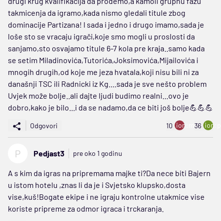
drugi krug kvalifikacija da prođemo,a kamoli grupnu fazu
takmicenja da igramo,kada nismo gledali titule zbog
dominacije Partizana! I sada i jedno i drugo imamo,sada je
loše sto se vracaju igrači,koje smo mogli u proslosti da
sanjamo,sto osvajamo titule 6-7 kola pre kraja..samo kada
se setim Miladinovića,Tutorića,Joksimovića,Mijailovića i
mnogih drugih,od koje me jeza hvatala,koji nisu bili ni za
današnji TSC ili Radnicki iz Kg....sada je sve nešto problem
Uvjek može bolje..ali dajte ljudi budimo realni...ovo je
dobro,kako je bilo...i da se nadamo,da ce biti još bolje💪💪💪
ion:minus
ion:p
Odgovori
10
36
P
Pedjast3
pre oko 1 godinu
A s kim da igras na pripremama majke ti?Da nece biti Bajern
u istom hotelu ,znas li da je i Svjetsko klupsko,dosta
vise,kuš!Bogate ekipe i ne igraju kontrolne utakmice vise
koriste pripreme za odmor igraca i trckaranja.