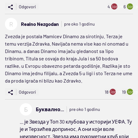
ion:minus
ion:p
Odgovori
4
6
R
Realno Nezgodan
pre oko 1 godinu
Zvezda je postala Mamicev Dinamo za sirotinju. Terza je
temu verzija Zdravka. Navijača nema vise kao ni onomad u
Dinamu, a danas Dinamo ima jaču gledanost sa 1ipo
tribinom. Titula se osvaja do kraja Jula i sa 50 bodova
razlike, u Evropu obavezno petarda godišnje. Razlika je sto
Dinamo ima jednu filijalu, a Zvezda 5 u ligi i sto Terza ne ume
da proda igrača ni blizu kao Zdravko.
ion:minus
ion:p
Odgovori
18
19
Б
Буквално...
pre oko 1 godinu
... је Звезда у Топ 30 клубова у историји УЕФА. Ту
је и Терзићев допринос. А они који воле
неизвесност, Звезда има рукометни клуб који