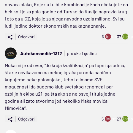
novaca olako. Koje su tu bile kombinacije kada očekujete da
bek koji je za pola godine od Turske do Rusije napravio krug
i eto ga u CZ, koja je za njega navodno uzela milione. Svi su
ludi, jedino doktor ekonomskih nauka zna znanje.
ion:minus
ion:p
Odgovori
6
37
Autokomandić-1312
pre oko 1 godinu
Muka mi je od ovog "do kraja kvalifikacija" pa tapni ga odma,
šta se navikavamo na nekog igrača pa onda panično
kupujemo neke polovnjake. Jebo te imamo SVE
mogućnosti da budemo klub svetskog renomea i par
ozbiljnih ekipa u21, pa šta ako se ne osvoji titula jedne
godine ali zato stvorimo još nekoliko Maksimovića i
Mimovića?!
ion:minus
ion:p
Odgovori
5
27