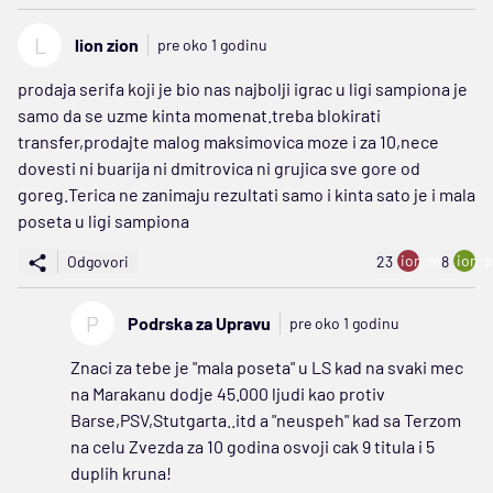
L
lion zion
pre oko 1 godinu
prodaja serifa koji je bio nas najbolji igrac u ligi sampiona je
samo da se uzme kinta momenat.treba blokirati
transfer,prodajte malog maksimovica moze i za 10,nece
dovesti ni buarija ni dmitrovica ni grujica sve gore od
goreg.Terica ne zanimaju rezultati samo i kinta sato je i mala
poseta u ligi sampiona
ion:minus
ion:p
Odgovori
23
8
P
Podrska za Upravu
pre oko 1 godinu
Znaci za tebe je "mala poseta" u LS kad na svaki mec
na Marakanu dodje 45.000 ljudi kao protiv
Barse,PSV,Stutgarta..itd a "neuspeh" kad sa Terzom
na celu Zvezda za 10 godina osvoji cak 9 titula i 5
duplih kruna!