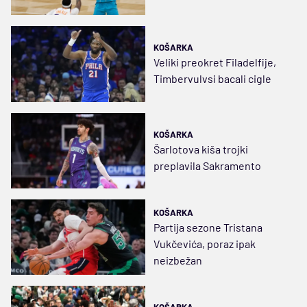
KOŠARKA
Veliki preokret Filadelfije,
Timbervulvsi bacali cigle
KOŠARKA
Šarlotova kiša trojki
preplavila Sakramento
KOŠARKA
Partija sezone Tristana
Vukčevića, poraz ipak
neizbežan