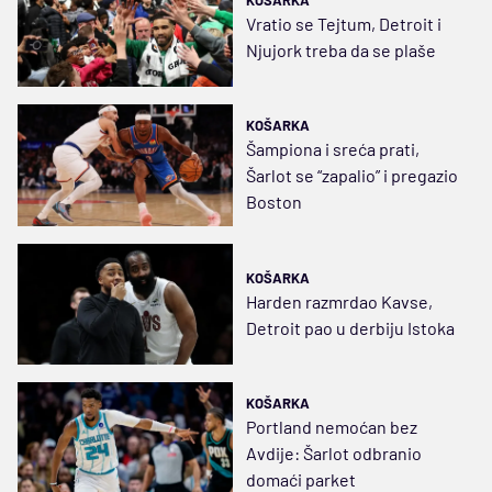
KOŠARKA
Vratio se Tejtum, Detroit i
Njujork treba da se plaše
KOŠARKA
Šampiona i sreća prati,
Šarlot se “zapalio” i pregazio
Boston
KOŠARKA
Harden razmrdao Kavse,
Detroit pao u derbiju Istoka
KOŠARKA
Portland nemoćan bez
Avdije: Šarlot odbranio
domaći parket