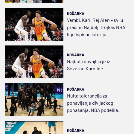
KOŠARKA
Vembi, Kari, Rej Alen – svi u
prašini: Najbolji trojkaš NBA
lige ispisao istoriju
KOŠARKA
Najbolji novajlija je iz
Severne Karoline
KOŠARKA
Nulta tolerancija za
ponavljanje divljačkog
ponašanja: NBA podelila
kazne Pistonsima i
Hornetsima
KOŠARKA