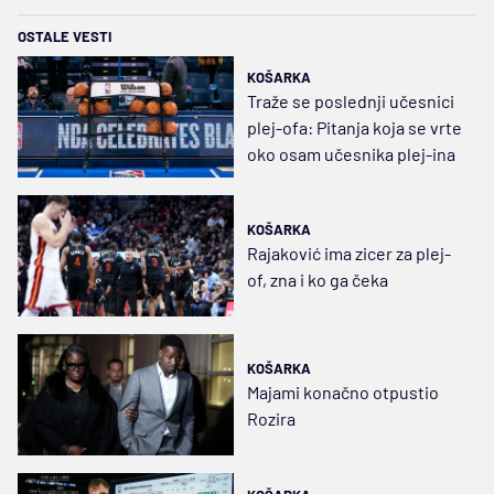
OSTALE VESTI
KOŠARKA
Traže se poslednji učesnici
plej-ofa: Pitanja koja se vrte
oko osam učesnika plej-ina
KOŠARKA
Rajaković ima zicer za plej-
of, zna i ko ga čeka
KOŠARKA
Majami konačno otpustio
Rozira