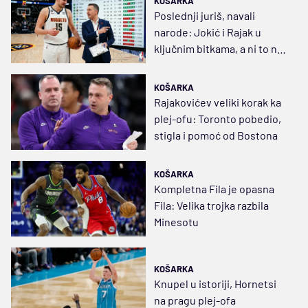
KOŠARKA
Poslednji juriš, navali
narode: Jokić i Rajak u
ključnim bitkama, a ni to nije
sve
KOŠARKA
Rajakovićev veliki korak ka
plej-ofu: Toronto pobedio,
stigla i pomoć od Bostona
KOŠARKA
Kompletna Fila je opasna
Fila: Velika trojka razbila
Minesotu
KOŠARKA
Knupel u istoriji, Hornetsi
na pragu plej-ofa