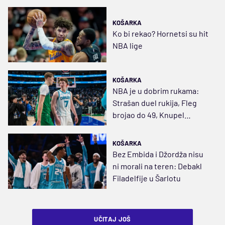
KOŠARKA
Ko bi rekao? Hornetsi su hit
NBA lige
KOŠARKA
NBA je u dobrim rukama:
Strašan duel rukija, Fleg
brojao do 49, Knupel
pobedio
KOŠARKA
Bez Embida i Džordža nisu
ni morali na teren: Debakl
Filadelfije u Šarlotu
UČITAJ JOŠ