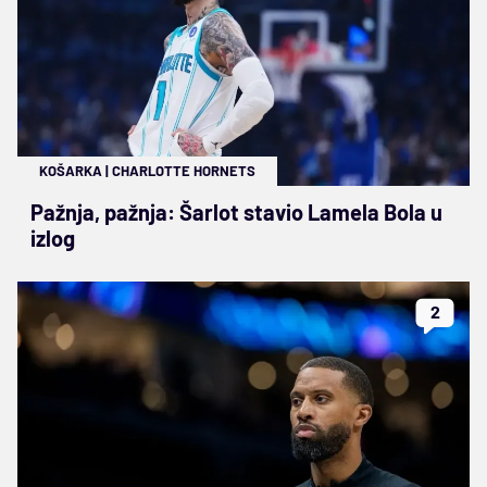
KOŠARKA
|
CHARLOTTE HORNETS
Pažnja, pažnja: Šarlot stavio Lamela Bola u
izlog
2