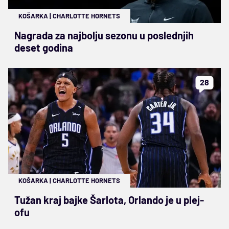
KOŠARKA
|
CHARLOTTE HORNETS
Nagrada za najbolju sezonu u poslednjih
deset godina
28
KOŠARKA
|
CHARLOTTE HORNETS
Tužan kraj bajke Šarlota, Orlando je u plej-
ofu