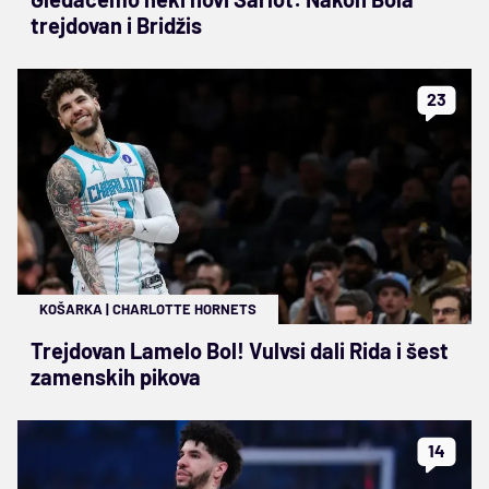
trejdovan i Bridžis
23
KOŠARKA
|
CHARLOTTE HORNETS
Trejdovan Lamelo Bol! Vulvsi dali Rida i šest
zamenskih pikova
14