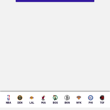
NBA
DEN
LAL
MIA
BOS
BKN
NYK
PHI
TOR