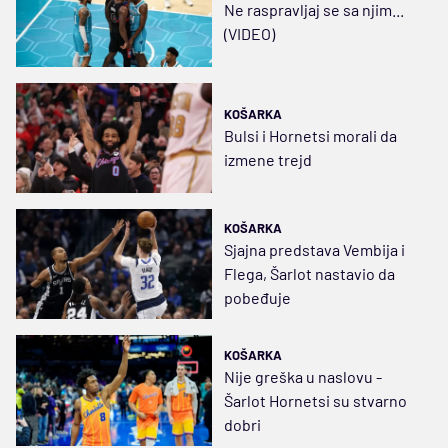
Ne raspravljaj se sa njim...
(VIDEO)
KOŠARKA
Bulsi i Hornetsi morali da
izmene trejd
KOŠARKA
Sjajna predstava Vembija i
Flega, Šarlot nastavio da
pobeđuje
KOŠARKA
Nije greška u naslovu -
Šarlot Hornetsi su stvarno
dobri