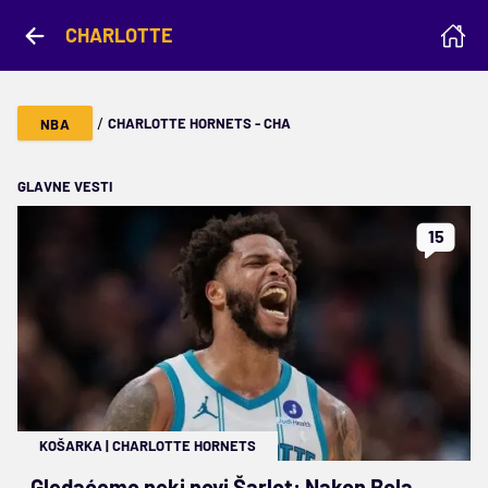
CHARLOTTE
/
CHARLOTTE HORNETS - CHA
NBA
GLAVNE VESTI
15
KOŠARKA
|
CHARLOTTE HORNETS
Gledaćemo neki novi Šarlot: Nakon Bola