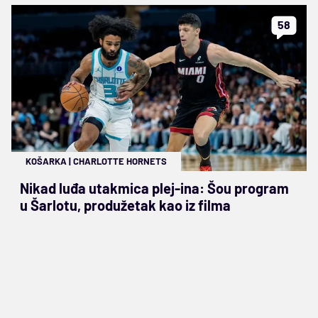
58
KOŠARKA
|
CHARLOTTE HORNETS
Nikad luđa utakmica plej-ina: Šou program
u Šarlotu, produžetak kao iz filma