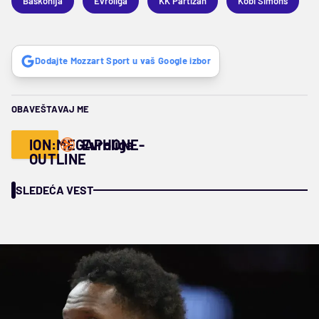
Baskonija
Evroliga
KK Partizan
Kobi Simons
Dodajte Mozzart Sport u vaš Google izbor
OBAVEŠTAVAJ ME
ION:MEGAPHONE-
Evroliga
OUTLINE
SLEDEĆA VEST