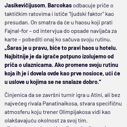
Jasikevičijusom
,
Barcokas
odbacuje priče o
taktičkim ratovima i ističe "ljudski faktor" kao
presudan. On smatra da će u haosu koji prati
Fajnal-for – od intervjua do opsade navijača za
karte – pobediti onaj ko sačuva svoju rutinu.
„Šaras je u pravu, biće to pravi haos u hotelu.
Najbitnije je da igrače potpuno izolujemo od
priča o ulaznicama. Ako promene svoju rutinu
koja ih je i dovela ovde kao prve nosioce, ući će
u uslove u kojima se ne snalaze dobro.“
Činjenica da se završni turnir igra u Atini, ali bez
najvećeg rivala Panatinaikosa, stvara specifičnu
atmosferu koju trener Olimpijakosa vidi kao
olakšavajuću okolnost za svoj tim.