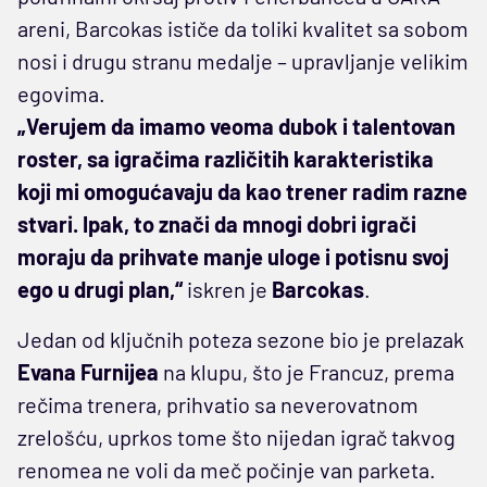
areni, Barcokas ističe da toliki kvalitet sa sobom
nosi i drugu stranu medalje – upravljanje velikim
egovima.
„Verujem da imamo veoma dubok i talentovan
roster, sa igračima različitih karakteristika
koji mi omogućavaju da kao trener radim razne
stvari. Ipak, to znači da mnogi dobri igrači
moraju da prihvate manje uloge i potisnu svoj
ego u drugi plan,“
iskren je
Barcokas
.
Jedan od ključnih poteza sezone bio je prelazak
Evana Furnijea
na klupu, što je Francuz, prema
rečima trenera, prihvatio sa neverovatnom
zrelošću, uprkos tome što nijedan igrač takvog
renomea ne voli da meč počinje van parketa.