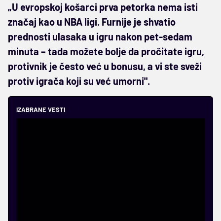
„U evropskoj košarci prva petorka nema isti
značaj kao u NBA ligi. Furnije je shvatio
prednosti ulasaka u igru nakon pet-sedam
minuta – tada možete bolje da pročitate igru,
protivnik je često već u bonusu, a vi ste sveži
protiv igrača koji su već umorni".
IZABRANE VESTI