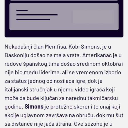
Nekadašnji član Memfisa, Kobi Simons, je u
Baskoniju došao na mala vrata. Amerikanac je u
redove španskog tima došao sredinom oktobra i
nije bio među liderima, ali se vremenom izborio
za status jednog od nosilaca igre, dok je
italijanski stručnjak u njemu video igrača koji
može da bude ključan za narednu takmičarsku
godinu.
Simons
je pretežno skorer i to onaj koji
akcije uglavnom završava na obruču, dok mu šut
sa distance nije jača strana. Ove sezone je u