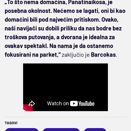
„To što nema domaćina, Panatinaikosa, je
posebna okolnost. Nećemo se lagati, oni bi kao
domaćini bili pod najvećim pritiskom. Ovako,
naši navijači su dobili priliku da nas bodre bez
troškova putovanja, a dvorana je idealna za
ovakav spektakl. Na nama je da ostanemo
fokusirani na parket,“
zaključio je
Barcokas
.
TAGOVI