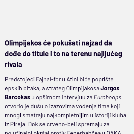
Olimpijakos će pokušati najzad da
dođe do titule i to na terenu najljućeg
rivala
Predstojeći Fajnal-for u Atini biće poprište
epskih bitaka, a strateg Olimpijakosa
Jorgos
Barcokas
u opširnom intervjuu za
Eurohoops
otvorio je dušu o izazovima vođenja tima koji
mnogi smatraju najkompletnijim u istoriji kluba
iz Pireja. Dok se crveno-beli spremaju za
polufinalni okršaj protiv Fenerbahčea u OAKA