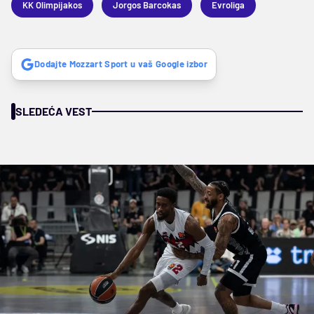
KK Olimpijakos
Jorgos Barcokas
Evroliga
Dodajte Mozzart Sport u vaš Google izbor
SLEDEĆA VEST