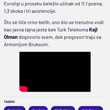
Evroligi u proseku beležio učinak od 11,1 poena,
1,3 skoka i tri asistencije.
Što se tiče crno-belih, ono što se trenutno vodi
kao javna tajna jeste bek Turk Telekoma
Kajl
Olman
dogovorio svem, dok pregovori traju sa
Armonijom Bruksom.
TAGOVI