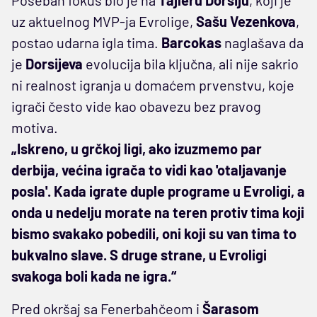
uz aktuelnog MVP-ja Evrolige,
Sašu Vezenkova
,
postao udarna igla tima.
Barcokas
naglašava da
je
Dorsijeva
evolucija bila ključna, ali nije sakrio
ni realnost igranja u domaćem prvenstvu, koje
igrači često vide kao obavezu bez pravog
motiva.
„Iskreno, u grčkoj ligi, ako izuzmemo par
derbija, većina igrača to vidi kao 'otaljavanje
posla'. Kada igrate duple programe u Evroligi, a
onda u nedelju morate na teren protiv tima koji
bismo svakako pobedili, oni koji su van tima to
bukvalno slave. S druge strane, u Evroligi
svakoga boli kada ne igra.“
Pred okršaj sa Fenerbahčeom i
Šarasom