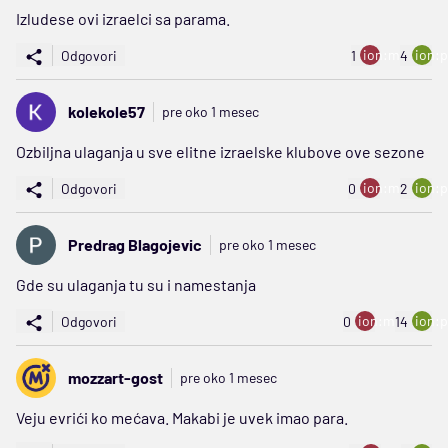
Izludese ovi izraelci sa parama.
ion:minus
ion:p
Odgovori
1
4
kolekole57
pre oko 1 mesec
Ozbiljna ulaganja u sve elitne izraelske klubove ove sezone
ion:minus
ion:p
Odgovori
0
2
Predrag Blagojevic
pre oko 1 mesec
Gde su ulaganja tu su i namestanja
ion:minus
ion:p
Odgovori
0
14
mozzart-gost
pre oko 1 mesec
Veju evrići ko mećava. Makabi je uvek imao para.