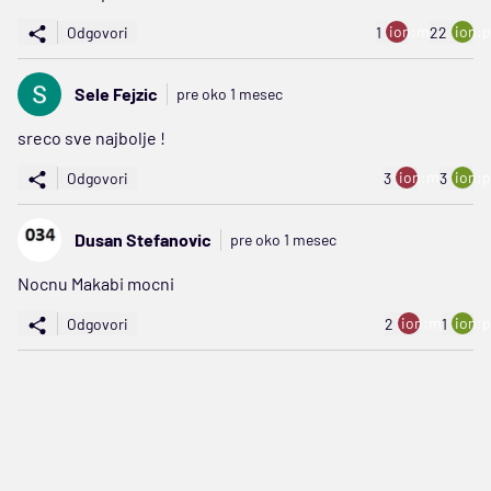
ion:minus
ion:p
Odgovori
1
22
Sele Fejzic
pre oko 1 mesec
sreco sve najbolje !
ion:minus
ion:p
Odgovori
3
3
Dusan Stefanovic
pre oko 1 mesec
Nocnu Makabi mocni
ion:minus
ion:p
Odgovori
2
1