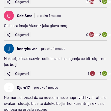
ion:minus
ion:p
Odgovori
0
7
Gde Smo
pre oko 1 mesec
Oni para imaju Vlasnik jaka glava mng
ion:minus
ion:p
Odgovori
0
2
henryhuver
pre oko 1 mesec
Makabi je i sad sasvim solidan, uz ta ulaganja ce biti sigurno
jos bolji
ion:minus
ion:p
Odgovori
1
1
D
Djuro17
pre oko 1 mesec
Ne mora da znaci da se novcem moze napraviti i kvalitet,al u
svakom slucaju bice to daleko bolja i konkurentnija ekipa u
odnosu na proslu sezonu.