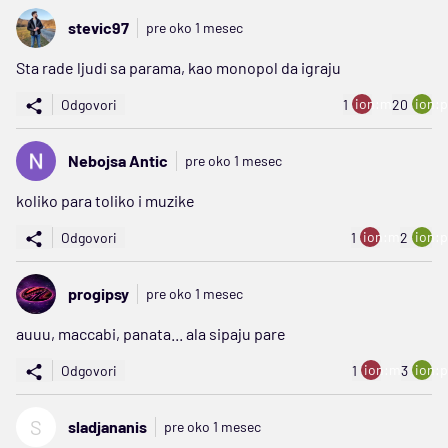
stevic97
pre oko 1 mesec
Sta rade ljudi sa parama, kao monopol da igraju
ion:minus
ion:p
Odgovori
1
20
Nebojsa Antic
pre oko 1 mesec
koliko para toliko i muzike
ion:minus
ion:p
Odgovori
1
2
progipsy
pre oko 1 mesec
auuu, maccabi, panata... ala sipaju pare
ion:minus
ion:p
Odgovori
1
3
S
sladjananis
pre oko 1 mesec