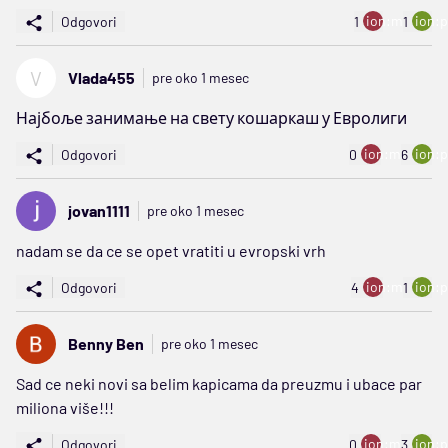
ion:minus
ion:p
Odgovori
1
1
V
Vlada455
pre oko 1 mesec
Најбоље занимање на свету кошаркаш у Евролиги
ion:minus
ion:p
Odgovori
0
6
jovan1111
pre oko 1 mesec
nadam se da ce se opet vratiti u evropski vrh
ion:minus
ion:p
Odgovori
4
1
Benny Ben
pre oko 1 mesec
Sad ce neki novi sa belim kapicama da preuzmu i ubace par
miliona više!!!
ion:minus
ion:p
Odgovori
0
3