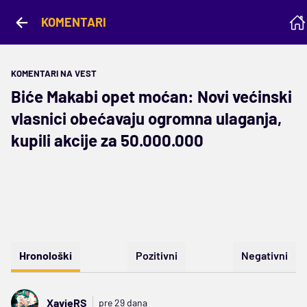
KOMENTARI
KOMENTARI NA VEST
Biće Makabi opet moćan: Novi većinski
vlasnici obećavaju ogromna ulaganja,
kupili akcije za 50.000.000
Hronološki
Pozitivni
Negativni
XavieRS
pre 29 dana