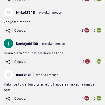
M
Mirko12345
pre oko 1 mesec
već jeste moćan
ion:minus
ion:p
Odgovori
2
0
Kanidja99100
pre oko 1 mesec
nema nista od njih ni sledece sezone
ion:minus
ion:p
Odgovori
1
1
U
user7575
pre oko 1 mesec
Kakvi ce to derbiji biti izmedju hapoela i makabija ima da
prsti!
ion:minus
ion:p
Odgovori
1
0