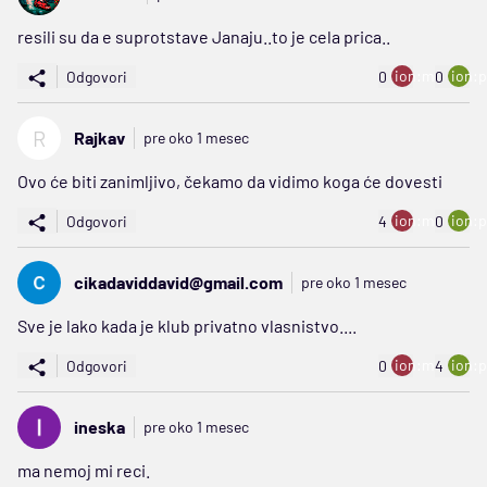
resili su da e suprotstave Janaju..to je cela prica..
ion:minus
ion:p
Odgovori
0
0
R
Rajkav
pre oko 1 mesec
Ovo će biti zanimljivo, čekamo da vidimo koga će dovesti
ion:minus
ion:p
Odgovori
4
0
cikadaviddavid@gmail.com
pre oko 1 mesec
Sve je lako kada je klub privatno vlasnistvo....
ion:minus
ion:p
Odgovori
0
4
ineska
pre oko 1 mesec
ma nemoj mi reci.