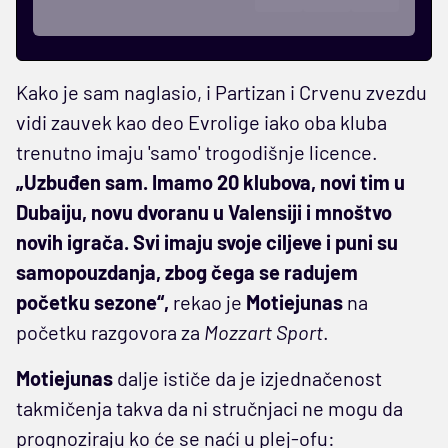
Kako je sam naglasio, i Partizan i Crvenu zvezdu
vidi zauvek kao deo Evrolige iako oba kluba
trenutno imaju 'samo' trogodišnje licence.
„Uzbuđen sam. Imamo 20 klubova, novi tim u
Dubaiju, novu dvoranu u Valensiji i mnoštvo
novih igrača. Svi imaju svoje ciljeve i puni su
samopouzdanja, zbog čega se radujem
početku sezone“,
rekao je
Motiejunas
na
početku razgovora za
Mozzart Sport
.
Motiejunas
dalje ističe da je izjednačenost
takmičenja takva da ni stručnjaci ne mogu da
prognoziraju ko će se naći u plej-ofu: