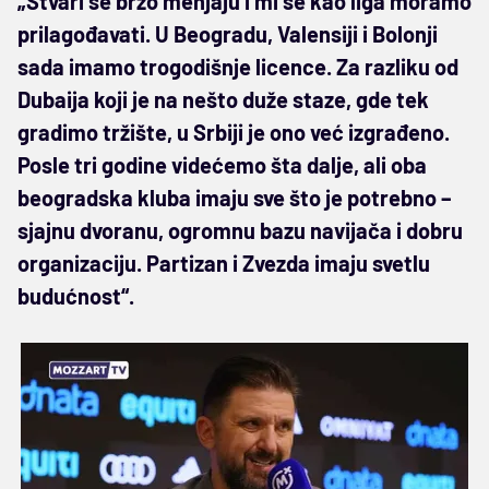
„Stvari se brzo menjaju i mi se kao liga moramo
prilagođavati. U Beogradu, Valensiji i Bolonji
sada imamo trogodišnje licence. Za razliku od
Dubaija koji je na nešto duže staze, gde tek
gradimo tržište, u Srbiji je ono već izgrađeno.
Posle tri godine videćemo šta dalje, ali oba
beogradska kluba imaju sve što je potrebno –
sjajnu dvoranu, ogromnu bazu navijača i dobru
organizaciju. Partizan i Zvezda imaju svetlu
budućnost“.