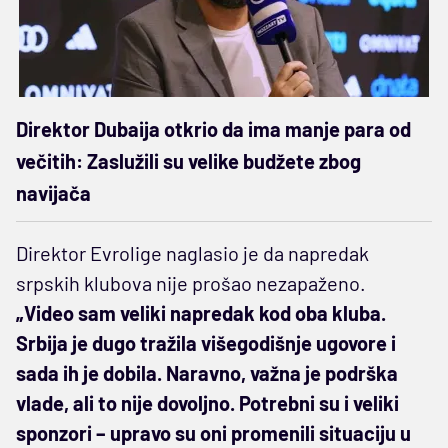
Direktor Dubaija otkrio da ima manje para od
večitih: Zaslužili su velike budžete zbog
navijača
Direktor Evrolige naglasio je da napredak
srpskih klubova nije prošao nezapaženo.
„Video sam veliki napredak kod oba kluba.
Srbija je dugo tražila višegodišnje ugovore i
sada ih je dobila. Naravno, važna je podrška
vlade, ali to nije dovoljno. Potrebni su i veliki
sponzori – upravo su oni promenili situaciju u