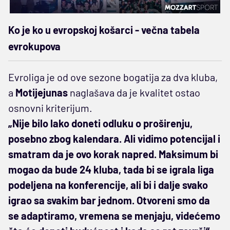
Ko je ko u evropskoj košarci - večna tabela
evrokupova
Evroliga je od ove sezone bogatija za dva kluba,
a
Motijejunas
naglašava da je kvalitet ostao
osnovni kriterijum.
„Nije bilo lako doneti odluku o proširenju,
posebno zbog kalendara. Ali vidimo potencijal i
smatram da je ovo korak napred. Maksimum bi
mogao da bude 24 kluba, tada bi se igrala liga
podeljena na konferencije, ali bi i dalje svako
igrao sa svakim bar jednom. Otvoreni smo da
se adaptiramo, vremena se menjaju, videćemo