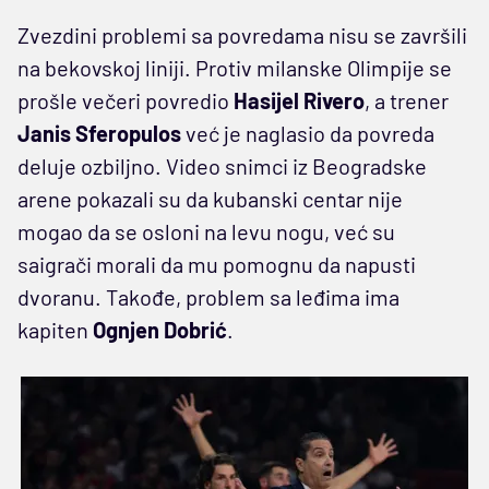
Zvezdini problemi sa povredama nisu se završili
na bekovskoj liniji. Protiv milanske Olimpije se
prošle večeri povredio
Hasijel Rivero
, a trener
Janis Sferopulos
već je naglasio da povreda
deluje ozbiljno. Video snimci iz Beogradske
arene pokazali su da kubanski centar nije
mogao da se osloni na levu nogu, već su
saigrači morali da mu pomognu da napusti
dvoranu. Takođe, problem sa leđima ima
kapiten
Ognjen Dobrić
.