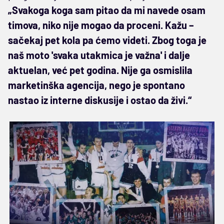
„Svakoga koga sam pitao da mi navede osam
timova, niko nije mogao da proceni. Kažu –
sačekaj pet kola pa ćemo videti. Zbog toga je
naš moto 'svaka utakmica je važna' i dalje
aktuelan, već pet godina. Nije ga osmislila
marketinška agencija, nego je spontano
nastao iz interne diskusije i ostao da živi.“