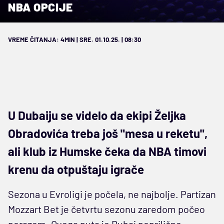
NBA OPCIJE
VREME ČITANJA: 4MIN | SRE. 01.10.25. | 08:30
U Dubaiju se videlo da ekipi Željka
Obradovića treba još "mesa u reketu",
ali klub iz Humske čeka da NBA timovi
krenu da otpuštaju igrače
Sezona u Evroligi je počela, ne najbolje. Partizan
Mozzart Bet je četvrtu sezonu zaredom počeo