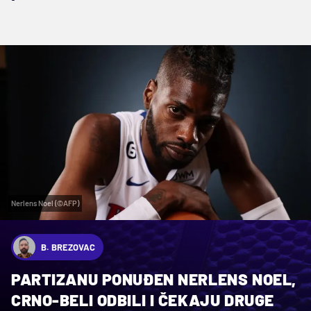
Nerlens Noel (©AFP)
B. BREZOVAC
PARTIZANU PONUĐEN NERLENS NOEL,
CRNO-BELI ODBILI I ČEKAJU DRUGE