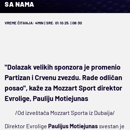
SA NAMA
VREME ČITANJA: 4MIN | SRE. 01.10.25. | 08:30
"Dolazak velikih sponzora je promenio
Partizan i Crvenu zvezdu. Rade odličan
posao", kaže za Mozzart Sport direktor
Evrolige, Pauliju Motiejunas
/Od izveštača Mozzart Sporta iz Dubaija/
Direktor Evrolige
Paulijus Motiejunas
svestan je