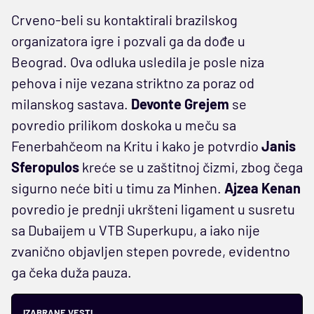
Crveno-beli su kontaktirali brazilskog
organizatora igre i pozvali ga da dođe u
Beograd. Ova odluka usledila je posle niza
pehova i nije vezana striktno za poraz od
milanskog sastava.
Devonte Grejem
se
povredio prilikom doskoka u meču sa
Fenerbahčeom na Kritu i kako je potvrdio
Janis
Sferopulos
kreće se u zaštitnoj čizmi, zbog čega
sigurno neće biti u timu za Minhen.
Ajzea Kenan
povredio je prednji ukršteni ligament u susretu
sa Dubaijem u VTB Superkupu, a iako nije
zvanično objavljen stepen povrede, evidentno
ga čeka duža pauza.
IZABRANE VESTI