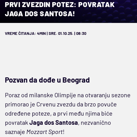
PRVI ZVEZDIN POTEZ: POVRATAK
JAGA DOS SANTOSA!
VREME ČITANJA: 4MIN | SRE. 01.10.25. | 08:30
Pozvan da dođe u Beograd
Poraz od milanske Olimpije na otvaranju sezone
primorao je Crvenu zvezdu da brzo povuče
određene poteze, a prvi među njima biće
povratak
Jaga dos Santosa
, nezvanično
saznaje
Mozzart Sport
!