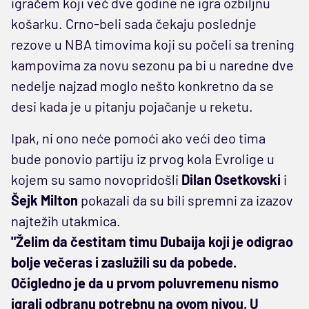
igračem koji već dve godine ne igra ozbiljnu
košarku. Crno-beli sada čekaju poslednje
rezove u NBA timovima koji su počeli sa trening
kampovima za novu sezonu pa bi u naredne dve
nedelje najzad moglo nešto konkretno da se
desi kada je u pitanju pojačanje u reketu.
Ipak, ni ono neće pomoći ako veći deo tima
bude ponovio partiju iz prvog kola Evrolige u
kojem su samo novopridošli
Dilan Osetkovski
i
Šejk Milton
pokazali da su bili spremni za izazov
najtežih utakmica.
"Želim da čestitam timu Dubaija koji je odigrao
bolje večeras i zaslužili su da pobede.
Očigledno je da u prvom poluvremenu nismo
igrali odbranu potrebnu na ovom nivou. U