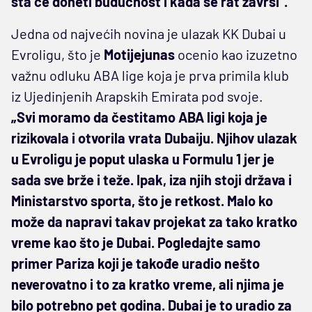
šta će doneti budućnost i kada se rat završi“.
Jedna od najvećih novina je ulazak KK Dubai u
Evroligu, što je
Motijejunas
ocenio kao izuzetno
važnu odluku ABA lige koja je prva primila klub
iz Ujedinjenih Arapskih Emirata pod svoje.
„Svi moramo da čestitamo ABA ligi koja je
rizikovala i otvorila vrata Dubaiju. Njihov ulazak
u Evroligu je poput ulaska u Formulu 1 jer je
sada sve brže i teže. Ipak, iza njih stoji država i
Ministarstvo sporta, što je retkost. Malo ko
može da napravi takav projekat za tako kratko
vreme kao što je Dubai. Pogledajte samo
primer Pariza koji je takođe uradio nešto
neverovatno i to za kratko vreme, ali njima je
bilo potrebno pet godina. Dubai je to uradio za