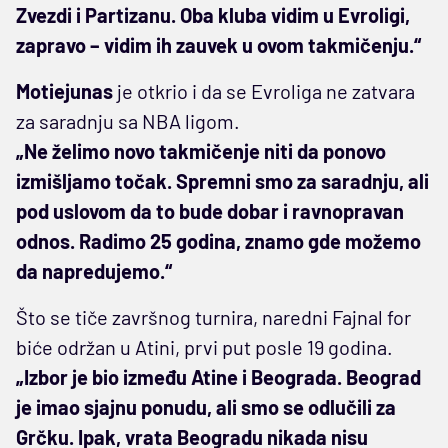
Zvezdi i Partizanu. Oba kluba vidim u Evroligi,
zapravo – vidim ih zauvek u ovom takmičenju.“
Motiejunas
je otkrio i da se Evroliga ne zatvara
za saradnju sa NBA ligom.
„Ne želimo novo takmičenje niti da ponovo
izmišljamo točak. Spremni smo za saradnju, ali
pod uslovom da to bude dobar i ravnopravan
odnos. Radimo 25 godina, znamo gde možemo
da napredujemo.“
Što se tiče završnog turnira, naredni Fajnal for
biće održan u Atini, prvi put posle 19 godina.
„Izbor je bio između Atine i Beograda. Beograd
je imao sjajnu ponudu, ali smo se odlučili za
Grčku. Ipak, vrata Beogradu nikada nisu