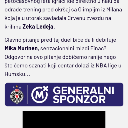
petočasovnog leta igrači ide direktno u halu da
odrade trening pred okršaj sa Olimpijm iz Milana
koja je u utorak savladala Crvenu zvezdu na
krilima
Zeka Ledeja
.
Glavno pitanje pred taj duel biće da li debituje
Mika Murinen
, senzacionalni mladi Finac?
Odgovor na ovo pitanje dobićemo ranije nego
što ćemo saznati koji centar dolazi iz NBA lige u
Humsku...