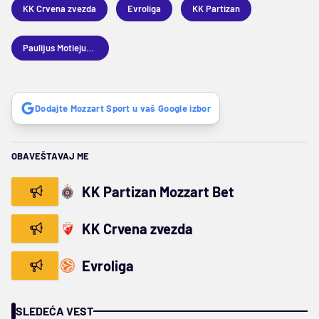
KK Crvena zvezda
Evroliga
KK Partizan
Paulijus Motiejunas
Dodajte Mozzart Sport u vaš Google izbor
OBAVEŠTAVAJ ME
KK Partizan Mozzart Bet
KK Crvena zvezda
Evroliga
SLEDEĆA VEST