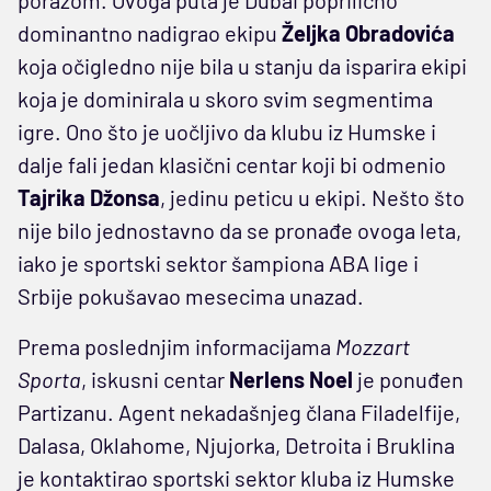
porazom. Ovoga puta je Dubai poprilično
dominantno nadigrao ekipu
Željka Obradovića
koja očigledno nije bila u stanju da isparira ekipi
koja je dominirala u skoro svim segmentima
igre. Ono što je uočljivo da klubu iz Humske i
dalje fali jedan klasični centar koji bi odmenio
Tajrika Džonsa
, jedinu peticu u ekipi. Nešto što
nije bilo jednostavno da se pronađe ovoga leta,
iako je sportski sektor šampiona ABA lige i
Srbije pokušavao mesecima unazad.
Prema poslednjim informacijama
Mozzart
Sporta
, iskusni centar
Nerlens Noel
je ponuđen
Partizanu. Agent nekadašnjeg člana Filadelfije,
Dalasa, Oklahome, Njujorka, Detroita i Bruklina
je kontaktirao sportski sektor kluba iz Humske