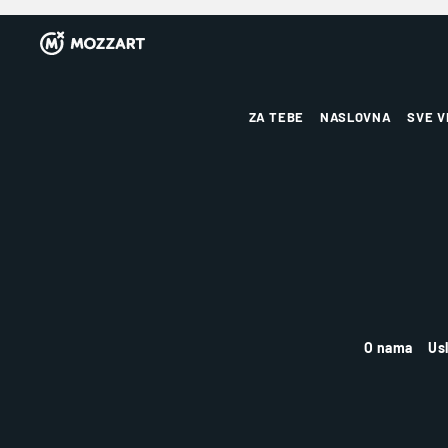
ZA TEBE
NASLOVNA
SVE V
O nama
Us