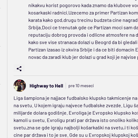
nikakvu korist pogorovo kada znamo da klubove vod
kosarkaski radnici.Uzecemo za primer Partizan kome 
karata kako god,drugu trecinu budzeta cine nagrad
Srbija.Doci ce trenutak gde ce Partizan moci sam da 
reputaciju dobrog provoda i odlicne atmosfere na 
kako sve vise stranaca dolazi u Beogrd da bi gledal
Partizan izasao iz okvira Srbije i da ce biti domacin
novac da zaradi klub jer dolazi u grad koji je najvise
Highway to Hell
pre 10 meseci
Liga šampiona je najjace fudbalsko klupsko takmicenje na s
na svetu. U kojem igraju najvece fudbalske zvezde. Ligu š
milijarde dolara godišnje. Evroliga je Evropsko klupsko ko
kamoli u svetu. Evroligu prati par država isto onoliko koliko
svetu,zna se gde igraju najbolji košarkaški na svetu,i ti 
cine par država i to je sve. Gde su u Evropskoj klupskoj k