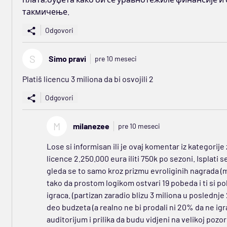
такмичење.
Odgovori
S
Simo pravi
pre 10 meseci
Platiš licencu 3 miliona da bi osvojili 2
Odgovori
M
milanezee
pre 10 meseci
Lose si informisan ili je ovaj komentar iz kategorije 
licence 2.250.000 eura iliti 750k po sezoni. Isplati
gleda se to samo kroz prizmu evroliginih nagrada (m
tako da prostom logikom ostvari 19 pobeda i ti si pok
igraca. (partizan zaradio blizu 3 miliona u poslednj
deo budzeta (a realno ne bi prodali ni 20% da ne igr
auditorijum i prilika da budu vidjeni na velikoj pozor