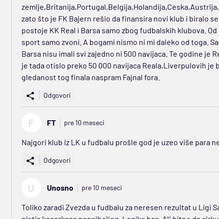
zemlje,Britanija,Portugal,Belgija,Holandija,Ceska,Austrij
zato što je FK Bajern rešio da finansira novi klub i biralo se
postoje KK Real i Barsa samo zbog fudbalskih klubova. Od 
sport samo zvoni. A bogami nismo ni mi daleko od toga. Sa
Barsa nisu imali svi zajedno ni 500 navijaca. Te godine je R
je tada otislo preko 50 000 navijaca Reala,Liverpulovih je b
gledanost tog finala naspram Fajnal fora.
Odgovori
F
FT
pre 10 meseci
Najgori klub iz LK u fudbalu prošle god je uzeo više para 
Odgovori
U
Unosno
pre 10 meseci
Toliko zaradi Zvezda u fudbalu za neresen rezultat u Ligi 
platis kosarkasa ponajboljeg. Logika bas. Ali bitno da cirkus