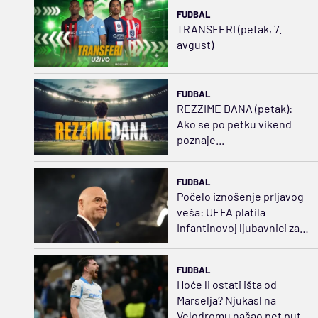
FUDBAL
TRANSFERI (petak, 7.
avgust)
FUDBAL
REZZIME DANA (petak):
Ako se po petku vikend
poznaje...
FUDBAL
Počelo iznošenje prljavog
veša: UEFA platila
Infantinovoj ljubavnici za
ćutanje
FUDBAL
Hoće li ostati išta od
Marselja? Njukasl na
Velodromu našao pet puta