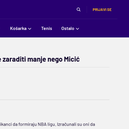
PRIJAVI SE
Košarka
Tenis
Ostalo
e zaraditi manje nego Micić
anci da formiraju NBA ligu. Izračunali su oni da