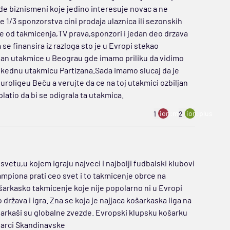
e biznismeni koje jedino interesuje novac a ne
1/3 sponzorstva cini prodaja ulaznica ili sezonskih
e od takmicenja,TV prava,sponzori i jedan deo drzava
se finansira iz razloga sto je u Evropi stekao
dan utakmice u Beograu gde imamo priliku da vidimo
i kednu utakmicu Partizana.Sada imamo slucaj da je
 Euroligeu Beču a verujte da ce na toj utakmici ozbiljan
 platio da bi se odigrala ta utakmica.
ion:minus
ion:plus
1
2
vetu,u kojem igraju najveci i najbolji fudbalski klubovi
ampiona prati ceo svet i to takmicenje obrce na
šarkasko takmicenje koje nije popolarno ni u Evropi
 država i igra. Zna se koja je najjaca košarkaska liga na
košarkaši su globalne zvezde. Evropski klupsku košarku
ošarci Skandinavske