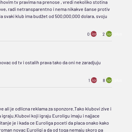
ihovim tv pravima na prenose , vredi nekoliko stotina
ove, radi netransparentno i nema nikakve šanse protiv
 da svaki klub ima budžet od 500.000.000 dolara, svoju
ion:minus
ion:plus
0
2
 novac od tv i ostalih prava tako da oni ne zaradjuju
ion:minus
ion:plus
1
8
e ali je odlicna reklama za sponzore.Tako klubovi zive i
igraju.Klubovi koji igraju Euroligu imaju i najjace
tanje je i kada ce Euroliga poceti da placa onako kako
ogroman novac Euroligi a da od toga nemaju skoro pa