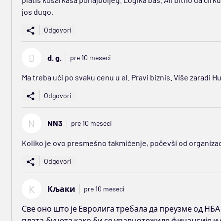
jos dugo.
Odgovori
D
d. g.
pre 10 meseci
Ma treba ući po svaku cenu u el. Pravi biznis. Više zaradi H
Odgovori
N
NN3
pre 10 meseci
Koliko je ovo presmešno takmičenje, počevši od organizac
Odgovori
К
Кљаки
pre 10 meseci
Све оно што је Евролига требала да преузме од НБА
плата,буџета како би се уравнотежиле финансије и