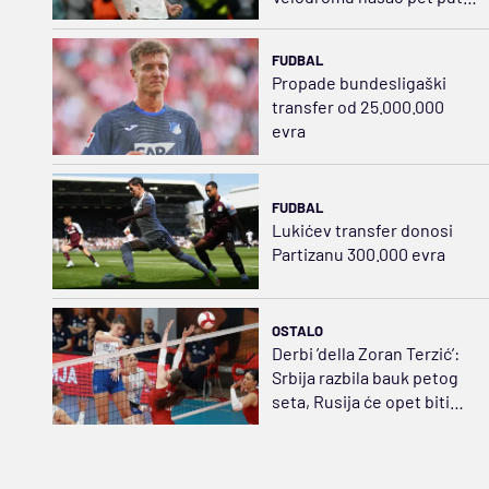
jeftiniju zamenu za Bruna
FUDBAL
Propade bundesligaški
transfer od 25.000.000
evra
FUDBAL
Lukićev transfer donosi
Partizanu 300.000 evra
OSTALO
Derbi ’della Zoran Terzić’:
Srbija razbila bauk petog
seta, Rusija će opet biti
strah i trepet