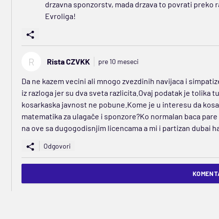
drzavna sponzorstv, mada drzava to povrati preko raz
Evroliga!
R
Rista CZVKK
pre 10 meseci
Da ne kazem vecini ali mnogo zvezdinih navijaca i simpati
iz razloga jer su dva sveta razlicita.Ovaj podatak je tolika 
kosarkaska javnost ne pobune.Kome je u interesu da kos
matematika za ulagače i sponzore?Ko normalan baca pare u
na ove sa dugogodisnjim licencama a mi i partizan dubai ha
Odgovori
KOMENTA