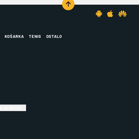
KOŠARKA
TENIS
OSTALO
i kolačiće