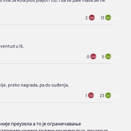
ion:minus
ion:plus
2
13
uventud u lš.
ion:minus
ion:plus
0
5
ije, preko nagrada, pa do suđenja.
ion:minus
ion:plus
1
23
 није преузела а то је ограничавање
 створило колико толико конкурентно ,поштено