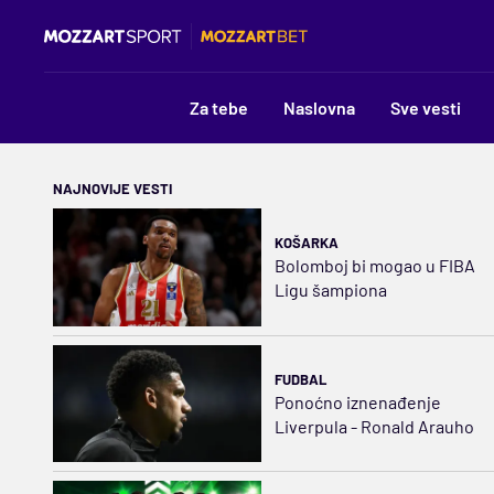
Za tebe
Naslovna
Sve vesti
NAJNOVIJE VESTI
KOŠARKA
Bolomboj bi mogao u FIBA
Ligu šampiona
FUDBAL
Ponoćno iznenađenje
Liverpula - Ronald Arauho