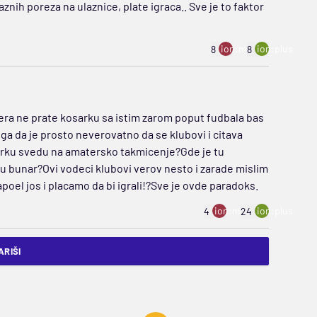
nih poreza na ulaznice, plate igraca.. Sve je to faktor
ion:minus
ion:plus
8
8
zera ne prate kosarku sa istim zarom poput fudbala bas
tuga da je prosto neverovatno da se klubovi i citava
arku svedu na amatersko takmicenje?Gde je tu
 bunar?Ovi vodeci klubovi verov nesto i zarade mislim
poel jos i placamo da bi igrali!?Sve je ovde paradoks.
ion:minus
ion:plus
4
24
RIŠI