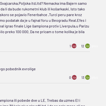
a,Svajcarska,Poljska itd,itd? Nemacka ima Bajern samo
 da li da bude rukometni klub ili košarkaski. Isto tako
skoro se pojavio Fenerbahce ,Turci peru pare kroz
mo podatak da je u fajnal foru u Beogradu Real,Efes i
eal igrao finale Lige šampiona protiv Liverpula,u Parizu
ilo preko 100 000. Da ne pricam o tome kolika je bila
ion:minus
ion:plus
1
12
nego pobednik evrolige
ion:minus
ion:plus
0
13
Sampiona ili pobede dve u LE. Trebas da uzmes El i
 ima 38 kola plus playoff itd. I da se pale mase,ali ne