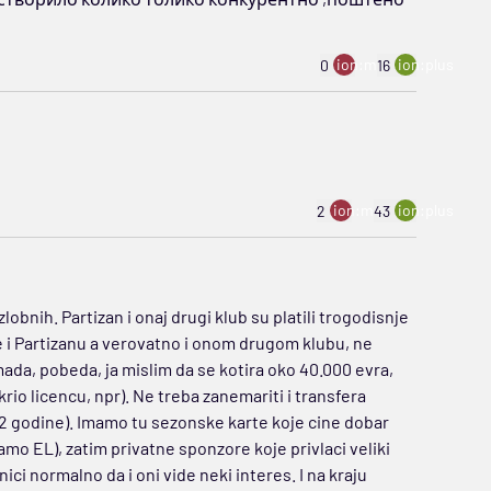
ion:minus
ion:plus
0
16
ion:minus
ion:plus
2
43
zlobnih. Partizan i onaj drugi klub su platili trogodisnje
 se i Partizanu a verovatno i onom drugom klubu, ne
ada, pobeda, ja mislim da se kotira oko 40.000 evra,
rio licencu, npr). Ne treba zanemariti i transfera
e 2 godine). Imamo tu sezonske karte koje cine dobar
amo EL), zatim privatne sponzore koje privlaci veliki
nici normalno da i oni vide neki interes. I na kraju