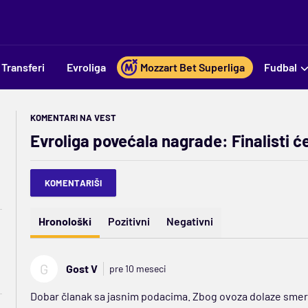
Transferi
Evroliga
Mozzart Bet Superliga
Fudbal
KOMENTARI NA VEST
Evroliga povećala nagrade: Finalisti ć
KOMENTARIŠI
Hronološki
Pozitivni
Negativni
G
Gost V
pre 10 meseci
Dobar članak sa jasnim podacima. Zbog ovoza dolaze smerik