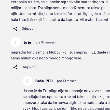
evropsko tržište, sa njihovim agresivnim marketingom i nj
milijardi dolara. Evroliga nema menadžment za takve posl
njih. Jedino mi nije jasno kako će formirati ligu, gde traže
halu i navijače koji će moći to da isprate. Ali maheri su oni.
Odgovori
T
to je
pre 10 meseci
nagradni fond samo, a klubovi koji su i napravili EL dijele i
samo milion dva nego mnogo mnogo vise.
Odgovori
S
Saša_PFC
pre 10 meseci
Jasno je da Euroliga nije stampanje novca za klubov
zaradjujuci od sponzora a ne od takmicenja u kojima 
sponzore tako da im novca sigirno ne nedostaje a pi
svaki klub i zasluzi u sezoni.Niko nece da donosi 