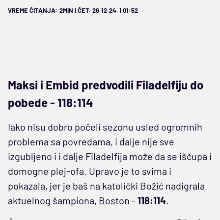
VREME ČITANJA: 2MIN | ČET. 26.12.24. | 01:52
Maksi i Embid predvodili Filadelfiju do
pobede - 118:114
Iako nisu dobro počeli sezonu usled ogromnih
problema sa povredama, i dalje nije sve
izgubljeno i i dalje Filadelfija može da se iščupa i
domogne plej-ofa. Upravo je to svima i
pokazala, jer je baš na katolički Božić nadigrala
aktuelnog šampiona, Boston -
118:114
.