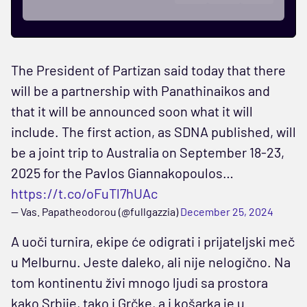
The President of Partizan said today that there
will be a partnership with Panathinaikos and
that it will be announced soon what it will
include. The first action, as SDNA published, will
be a joint trip to Australia on September 18-23,
2025 for the Pavlos Giannakopoulos…
https://t.co/oFuTl7hUAc
— Vas. Papatheodorou (@fullgazzia)
December 25, 2024
A uoči turnira, ekipe će odigrati i prijateljski meč
u Melburnu. Jeste daleko, ali nije nelogično. Na
tom kontinentu živi mnogo ljudi sa prostora
kako Srbije, tako i Grčke, a i košarka je u