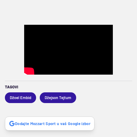
TAGOVI
Džoel Embid
Džejson Tejtum
Dodajte Mozzart Sport u vaš Google izbor