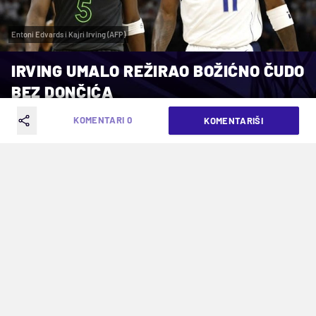
Entoni Edvards i Kajri Irving (AFP)
IRVING UMALO REŽIRAO BOŽIĆNO ČUDO
BEZ DONČIĆA
KOMENTARI 0
KOMENTARIŠI
VREME ČITANJA: 2MIN | ČET. 26.12.24. | 01:52
Entoni Edvards to nije dozvolio
Zamalo Dalas da pobedi Minesotu bez
Luke
Dončića
.
Kajri Irving
mogao je da napravi čudo,