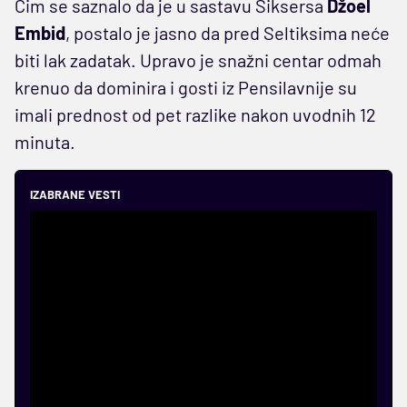
Čim se saznalo da je u sastavu Siksersa
Džoel
Embid
, postalo je jasno da pred Seltiksima neće
biti lak zadatak. Upravo je snažni centar odmah
krenuo da dominira i gosti iz Pensilavnije su
imali prednost od pet razlike nakon uvodnih 12
minuta.
IZABRANE VESTI