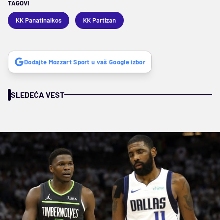
TAGOVI
KK Panatinaikos
KK Partizan
Dodajte Mozzart Sport u vaš Google izbor
SLEDEĆA VEST