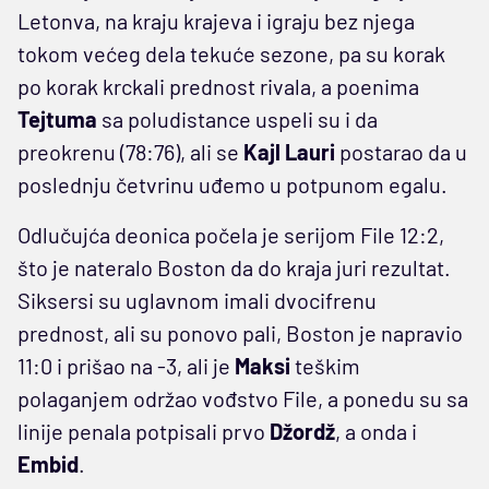
Letonva, na kraju krajeva i igraju bez njega
tokom većeg dela tekuće sezone, pa su korak
po korak krckali prednost rivala, a poenima
Tejtuma
sa poludistance uspeli su i da
preokrenu (78:76), ali se
Kajl Lauri
postarao da u
poslednju četvrinu uđemo u potpunom egalu.
Odlučujća deonica počela je serijom File 12:2,
što je nateralo Boston da do kraja juri rezultat.
Siksersi su uglavnom imali dvocifrenu
prednost, ali su ponovo pali, Boston je napravio
11:0 i prišao na -3, ali je
Maksi
teškim
polaganjem održao vođstvo File, a ponedu su sa
linije penala potpisali prvo
Džordž
, a onda i
Embid
.