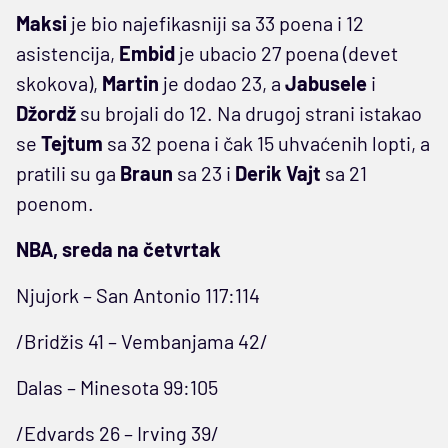
Maksi
je bio najefikasniji sa 33 poena i 12
asistencija,
Embid
je ubacio 27 poena (devet
skokova),
Martin
je dodao 23, a
Jabusele
i
Džordž
su brojali do 12. Na drugoj strani istakao
se
Tejtum
sa 32 poena i čak 15 uhvaćenih lopti, a
pratili su ga
Braun
sa 23 i
Derik Vajt
sa 21
poenom.
NBA, sreda na četvrtak
Njujork – San Antonio 117:114
/Bridžis 41 – Vembanjama 42/
Dalas – Minesota 99:105
/Edvards 26 – Irving 39/