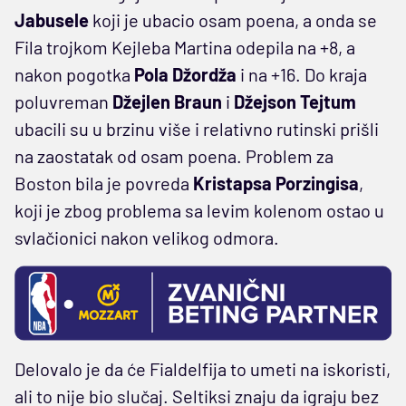
Jabusele
koji je ubacio osam poena, a onda se
Fila trojkom Kejleba Martina odepila na +8, a
nakon pogotka
Pola Džordža
i na +16. Do kraja
poluvreman
Džejlen Braun
i
Džejson Tejtum
ubacili su u brzinu više i relativno rutinski prišli
na zaostatak od osam poena. Problem za
Boston bila je povreda
Kristapsa Porzingisa
,
koji je zbog problema sa levim kolenom ostao u
svlačionici nakon velikog odmora.
Delovalo je da će Fialdelfija to umeti na iskoristi,
ali to nije bio slučaj. Seltiksi znaju da igraju bez