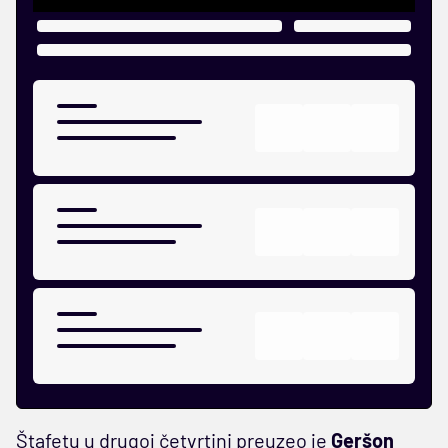
Štafetu u drugoj četvrtini preuzeo je
Geršon