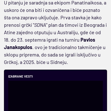
U pitanju je saradnja sa ekipom Panatinaikosa, a
uskoro će ona biti i ozvaničena i biće poznato
šta ona zapravo uključuje. Prva stavka je kako
prenosi grčki "
SDNA
" plan da timovi iz Beograda i
Atine zajedno otputuju u Australiju, gde će od
18. do 23. septemra igrati na turniru
Pavlos
Janakopulos
. ovo je tradicionalno takmičenje u
sklopu priprema, do sada se igrali isključivo u
Grčkoj, a 2025. biće u Sidneju.
IZABRANE VESTI