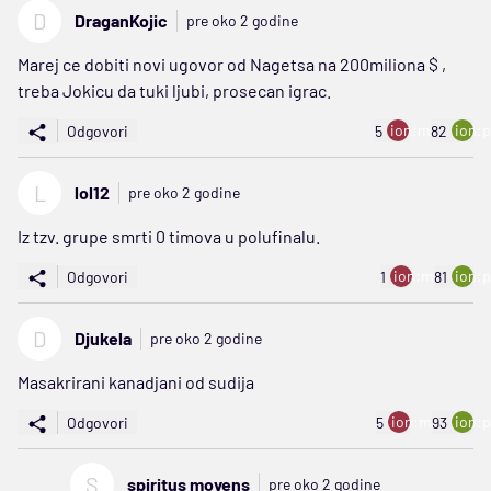
D
DraganKojic
pre oko 2 godine
Marej ce dobiti novi ugovor od Nagetsa na 200miliona $ ,
treba Jokicu da tuki ljubi, prosecan igrac.
ion:minus
ion:p
Odgovori
5
82
L
lol12
pre oko 2 godine
Iz tzv. grupe smrti 0 timova u polufinalu.
ion:minus
ion:p
Odgovori
1
81
D
Djukela
pre oko 2 godine
Masakrirani kanadjani od sudija
ion:minus
ion:p
Odgovori
5
93
S
spiritus movens
pre oko 2 godine