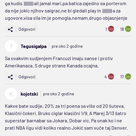
ga kudis )))))))) ali jamal mari,pa batica zajedno sa porterom
da nije jokic njihov saigrac,ne bi gledali play in )))))))) a za
ugovore,visa sila im je pomogla,nemam.drugo objasnjenje
ion:minus
ion:p
Odgovori
1
18
T
Tegusigalpa
pre oko 2 godine
Sa ovakvim sudjenjem Francuzi imaju sanse i protiv
Amerikanaca. S druge strane Kanada ocajna.
ion:minus
ion:p
Odgovori
4
17
K
kojotski
pre oko 2 godine
Kakve bate sudije, 20% za tri poena sa više od 20 šuteva.
Klasični čokeri. Bruks ciglar klasični 1/9. A Marej 3/13 šatro
superstar barnabar sa Jokara. Dobar vic. Pa onak ko i ne
prati NBA ligu vidi koliko realno Jokić sam vuče taj Denver.