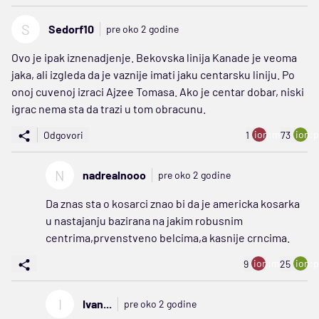
S
Sedorf10
pre oko 2 godine
Ovo je ipak iznenadjenje. Bekovska linija Kanade je veoma
jaka, ali izgleda da je vaznije imati jaku centarsku liniju. Po
onoj cuvenoj izraci Ajzee Tomasa. Ako je centar dobar, niski
igrac nema sta da trazi u tom obracunu.
ion:minus
ion:p
Odgovori
1
73
N
nadrealnooo
pre oko 2 godine
Da znas sta o kosarci znao bi da je americka kosarka
u nastajanju bazirana na jakim robusnim
centrima,prvenstveno belcima,a kasnije crncima.
ion:minus
ion:p
9
25
I
Ivan...
pre oko 2 godine