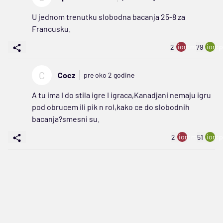
U jednom trenutku slobodna bacanja 25-8 za
Francusku.
ion:minus
ion:p
2
79
C
Cocz
pre oko 2 godine
A tu ima I do stila igre I igraca,Kanadjani nemaju igru
pod obrucem ili pik n rol,kako ce do slobodnih
bacanja?smesni su.
ion:minus
ion:p
2
51