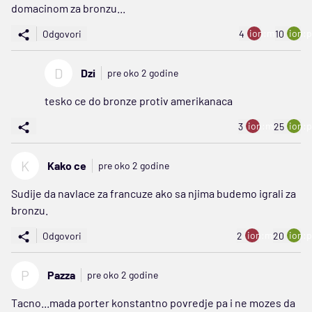
domacinom za bronzu...
ion:minus
ion:p
Odgovori
4
10
D
Dzi
pre oko 2 godine
tesko ce do bronze protiv amerikanaca
ion:minus
ion:p
3
25
K
Kako ce
pre oko 2 godine
Sudije da navlace za francuze ako sa njima budemo igrali za
bronzu.
ion:minus
ion:p
Odgovori
2
20
P
Pazza
pre oko 2 godine
Tacno...mada porter konstantno povredje pa i ne mozes da