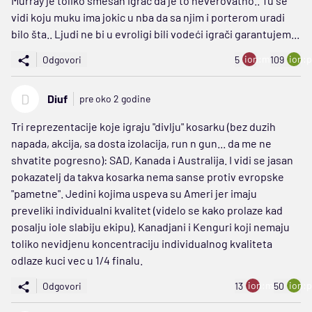
Murray je toliko smešan igrac da je to neverovatno.. Tu se
vidi koju muku ima jokic u nba da sa njim i porterom uradi
bilo šta.. Ljudi ne bi u evroligi bili vodeći igrači garantujem...
ion:minus
ion:p
Odgovori
5
109
D
Diuf
pre oko 2 godine
Tri reprezentacije koje igraju "divlju" kosarku (bez duzih
napada, akcija, sa dosta izolacija, run n gun... da me ne
shvatite pogresno): SAD, Kanada i Australija. I vidi se jasan
pokazatelj da takva kosarka nema sanse protiv evropske
"pametne". Jedini kojima uspeva su Ameri jer imaju
preveliki individualni kvalitet (videlo se kako prolaze kad
posalju iole slabiju ekipu). Kanadjani i Kenguri koji nemaju
toliko nevidjenu koncentraciju individualnog kvaliteta
odlaze kuci vec u 1/4 finalu.
ion:minus
ion:p
Odgovori
13
50