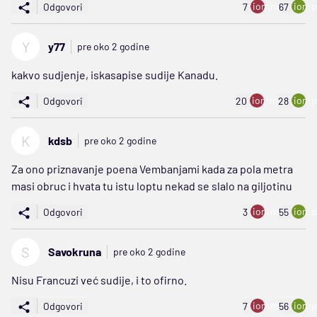
ion:minus
ion:p
Odgovori
7
67
Y
y77
pre oko 2 godine
kakvo sudjenje, iskasapise sudije Kanadu.
ion:minus
ion:p
Odgovori
20
28
K
kdsb
pre oko 2 godine
Za ono priznavanje poena Vembanjami kada za pola metra
masi obruc i hvata tu istu loptu nekad se slalo na giljotinu
ion:minus
ion:p
Odgovori
3
55
S
Savokruna
pre oko 2 godine
Nisu Francuzi već sudije, i to ofirno.
ion:minus
ion:p
Odgovori
7
56