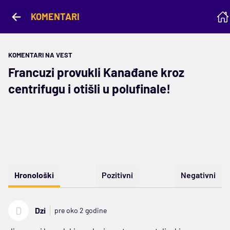
KOMENTARI
KOMENTARI NA VEST
Francuzi provukli Kanađane kroz
centrifugu i otišli u polufinale!
Hronološki
Pozitivni
Negativni
D
Dzi
pre oko 2 godine