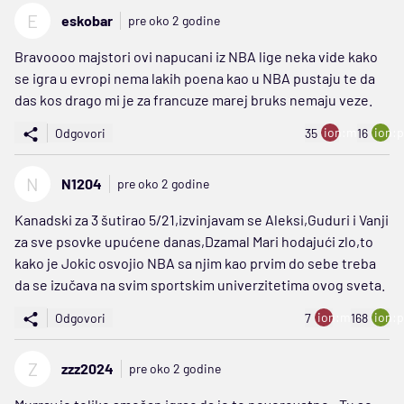
E
eskobar
pre oko 2 godine
Bravoooo majstori ovi napucani iz NBA lige neka vide kako
se igra u evropi nema lakih poena kao u NBA pustaju te da
das kos drago mi je za francuze marej bruks nemaju veze.
ion:minus
ion:p
Odgovori
35
16
N
N1204
pre oko 2 godine
Kanadski za 3 šutirao 5/21,izvinjavam se Aleksi,Guduri i Vanji
za sve psovke upućene danas,Dzamal Mari hodajući zlo,to
kako je Jokic osvojio NBA sa njim kao prvim do sebe treba
da se izučava na svim sportskim univerzitetima ovog sveta.
ion:minus
ion:p
Odgovori
7
168
Z
zzz2024
pre oko 2 godine