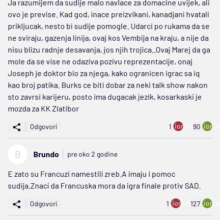
Ja razumijem da sudije malo navlace za domacine uvijek, ali
ovo je previse. Kad god, inace preizvikani, kanadjani hvatali
prikljucak, nesto bi sudije pomogle. Udarci po rukama da se
ne sviraju, gazenja linija, ovaj kos Vembija na kraju, a nije da
nisu blizu radnje desavanja, jos njih trojica..Ovaj Marej da ga
mole da se vise ne odaziva pozivu reprezentacije, onaj
Joseph je doktor bio za njega, kako ogranicen igrac sa iq
kao broj patika. Burks ce biti dobar za neki talk show nakon
sto zavrsi karijeru, posto ima dugacak jezik, kosarkaski je
mozda za KK Zlatibor
ion:minus
ion:p
Odgovori
1
90
B
Brundo
pre oko 2 godine
E zato su Francuzi namestili zreb.A imaju i pomoc
sudija.Znaci da Francuska mora da igra finale protiv SAD.
ion:minus
ion:p
Odgovori
1
127