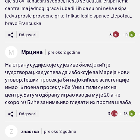
dje su ovi kanadski svedoci, nesto se ucutali. ekipa nema
centra ima jednog igraca i ubedili ih da su oni neka ekipa..
jedva prosle prosecne grke i nikad losiie spance...lepotaa..
bravo Francuska.
ion:minus
ion:p
Odgovori
8
9
М
Мрцина
pre oko 2 godine
На страну судије,које су језиве биле.Јокић је
чудотворац,кад успева да избоксује за Мареја нови
уговор.Тешки просек,ја би на Јокићеве асистенције
имао 15 поена просек у нба.Уништили су их на
центру,Батум одбрану играо као да му је 20 а не
скоро 40.Биће занимљиво гледати их против шваба.
ion:minus
ion:p
Odgovori
3
18
Z
znaci sa
pre oko 2 godine