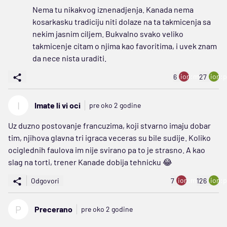
Nema tu nikakvog iznenadjenja. Kanada nema
kosarkasku tradiciju niti dolaze na ta takmicenja sa
nekim jasnim ciljem. Bukvalno svako veliko
takmicenje citam o njima kao favoritima, i uvek znam
da nece nista uraditi.
ion:minus
ion:p
6
27
I
Imate li vi oci
pre oko 2 godine
Uz duzno postovanje francuzima, koji stvarno imaju dobar
tim, njihova glavna tri igraca veceras su bile sudije. Koliko
ociglednih faulova im nije svirano pa to je strasno. A kao
slag na torti, trener Kanade dobija tehnicku 😂
ion:minus
ion:p
Odgovori
7
126
P
Precerano
pre oko 2 godine