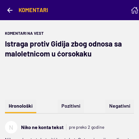
KOMENTARI
KOMENTARI NA VEST
Istraga protiv Gidija zbog odnosa sa
maloletnicom u ćorsokaku
Hronološki
Pozitivni
Negativni
N
Niko ne konta tekst
pre preko 2 godine