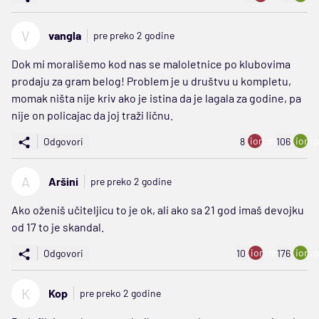
V
vangla
pre preko 2 godine
Dok mi morališemo kod nas se maloletnice po klubovima
prodaju za gram belog! Problem je u društvu u kompletu,
momak ništa nije kriv ako je istina da je lagala za godine, pa
nije on policajac da joj traži ličnu.
ion:minus
ion:p
Odgovori
8
106
A
Aršini
pre preko 2 godine
Ako oženiš učiteljicu to je ok, ali ako sa 21 god imaš devojku
od 17 to je skandal.
ion:minus
ion:p
Odgovori
10
176
K
Kop
pre preko 2 godine