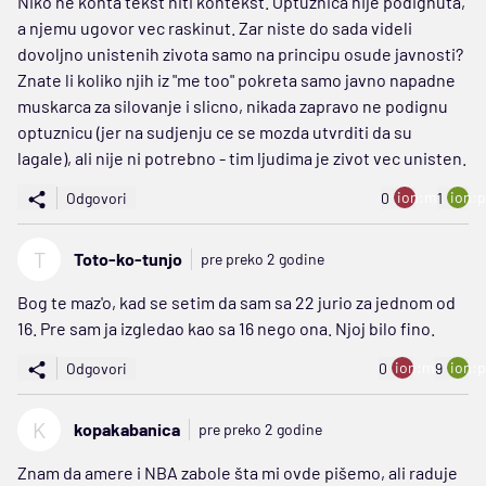
Niko ne konta tekst niti kontekst. Optuznica nije podignuta,
a njemu ugovor vec raskinut. Zar niste do sada videli
dovoljno unistenih zivota samo na principu osude javnosti?
Znate li koliko njih iz "me too" pokreta samo javno napadne
muskarca za silovanje i slicno, nikada zapravo ne podignu
optuznicu (jer na sudjenju ce se mozda utvrditi da su
lagale), ali nije ni potrebno - tim ljudima je zivot vec unisten.
ion:minus
ion:p
Odgovori
0
1
T
Toto-ko-tunjo
pre preko 2 godine
Bog te maz'o, kad se setim da sam sa 22 jurio za jednom od
16. Pre sam ja izgledao kao sa 16 nego ona. Njoj bilo fino.
ion:minus
ion:p
Odgovori
0
9
K
kopakabanica
pre preko 2 godine
Znam da amere i NBA zabole šta mi ovde pišemo, ali raduje