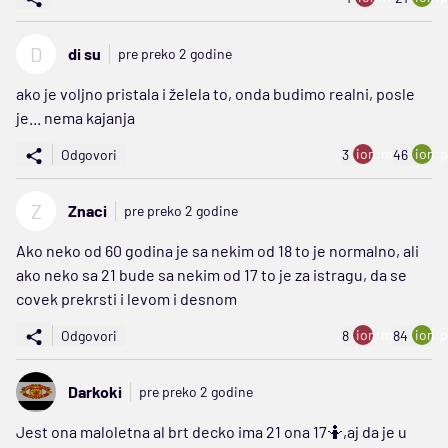
D
di su
pre preko 2 godine
ako je voljno pristala i želela to, onda budimo realni, posle
je... nema kajanja
ion:minus
ion:p
Odgovori
3
46
Z
Znaci
pre preko 2 godine
Ako neko od 60 godina je sa nekim od 18 to je normalno, ali
ako neko sa 21 bude sa nekim od 17 to je za istragu, da se
covek prekrsti i levom i desnom
ion:minus
ion:p
Odgovori
8
84
Darkoki
pre preko 2 godine
Jest ona maloletna al brt decko ima 21 ona 17🤷,aj da je u