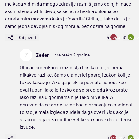
me kada vidim da mnogo zdravije razmišljamo od njih Inace,
ako niste ispratili, devojka se licno hvalila slikama po
drustvenim mrezama kako je "overila" Gidija... Tako da to je
samo jedna devojka niskog morala, bez obzira na godine.
ion:minus
ion:p
Odgovori
4
31
Z
Zeder
pre preko 2 godine
Obican amerikanac razmislja bas kao ti I ja, nema
nikakve razlike. Samo u americi postoji zakon koji je
takav kakav je. Ako ga prekrsi poznata licnost kao
ovaj tupan ,jako je tesko da se progleda kroz prste
iako razilka u godinama nije tako ni velika. Ali
naravno da ce da se uzme kao olaksavajuca okolnost
to sto je mala izgleda zudela da ga overi. Jos ako je
stvarno lagala za godine velike su sanse da se decko
izvuce.
ion:minus
ion:p
1
21