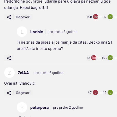
Pedofilcine odvratne, udarile pare u glavu pa neznanju gde
udaraju. Hapsi bagru!!!!!
ion:minus
ion:p
Odgovori
158
17
L
Laziale
pre preko 2 godine
Ti ne znas da pises a jos manje da citas. Decko ima 21
ona 17, sta ima tu sporno?
ion:minus
ion:p
13
135
Z
ZalAA
pre preko 2 godine
Ovaj isti Vlahovic
ion:minus
ion:p
Odgovori
47
12
P
petarpera
pre preko 2 godine