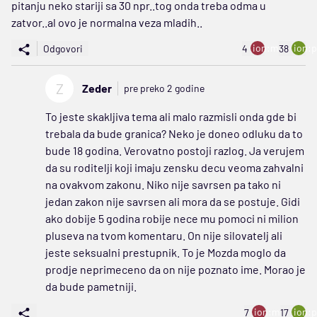
pitanju neko stariji sa 30 npr..tog onda treba odma u
zatvor..al ovo je normalna veza mladih..
ion:minus
ion:p
Odgovori
4
38
Z
Zeder
pre preko 2 godine
To jeste skakljiva tema ali malo razmisli onda gde bi
trebala da bude granica? Neko je doneo odluku da to
bude 18 godina. Verovatno postoji razlog. Ja verujem
da su roditelji koji imaju zensku decu veoma zahvalni
na ovakvom zakonu. Niko nije savrsen pa tako ni
jedan zakon nije savrsen ali mora da se postuje. Gidi
ako dobije 5 godina robije nece mu pomoci ni milion
pluseva na tvom komentaru. On nije silovatelj ali
jeste seksualni prestupnik. To je Mozda moglo da
prodje neprimeceno da on nije poznato ime. Morao je
da bude pametniji.
ion:minus
ion:p
7
17