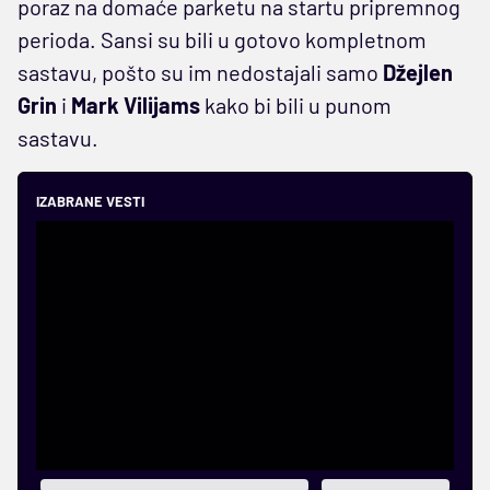
poraz na domaće parketu na startu pripremnog
perioda. Sansi su bili u gotovo kompletnom
sastavu, pošto su im nedostajali samo
Džejlen
Grin
i
Mark Vilijams
kako bi bili u punom
sastavu.
IZABRANE VESTI