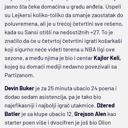
jasno šta čeka domaćina u gradu anđela. Uspeli
su Lejkersi koliko-toliko da smanje zaostatak do
poluvremena, ali je u trećoj četvrtini sve rešeno,
kada su Sansi otišli na nedostižnih +27. To je
značilo da će u četvrtoj četvrtini igrati košarkaši
koji sigurno neće videti terena u NBA ligi ove
sezone, a među njima je bio i centar
Kajlor Keli,
kojeg su domaći mediji nedavno povezivali sa
Partizanom.
Devin Buker
je za 25 minuta ubacio 24 poena i
dodao sedam asistencija, pa je tako bio
najefikasniji i najbolji igrač utakmice.
Džered
Batler
je sa klupe ubacio 12,
Grejson Alen
kao
starter poen više i dvocifren je još bio Dilon