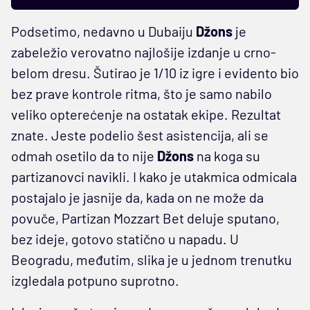
Podsetimo, nedavno u Dubaiju
Džons
je
zabeležio verovatno najlošije izdanje u crno-
belom dresu. Šutirao je 1/10 iz igre i evidento bio
bez prave kontrole ritma, što je samo nabilo
veliko opterećenje na ostatak ekipe. Rezultat
znate. Jeste podelio šest asistencija, ali se
odmah osetilo da to nije
Džons
na koga su
partizanovci navikli. I kako je utakmica odmicala
postajalo je jasnije da, kada on ne može da
povuče, Partizan Mozzart Bet deluje sputano,
bez ideje, gotovo statično u napadu. U
Beogradu, međutim, slika je u jednom trenutku
izgledala potpuno suprotno.