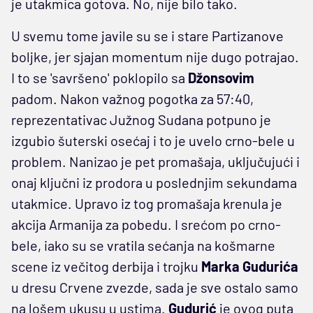
je utakmica gotova. No, nije bilo tako.
U svemu tome javile su se i stare Partizanove
boljke, jer sjajan momentum nije dugo potrajao.
I to se 'savršeno' poklopilo sa
Džonsovim
padom. Nakon važnog pogotka za 57:40,
reprezentativac Južnog Sudana potpuno je
izgubio šuterski osećaj i to je uvelo crno-bele u
problem. Nanizao je pet promašaja, uključujući i
onaj ključni iz prodora u poslednjim sekundama
utakmice. Upravo iz tog promašaja krenula je
akcija Armanija za pobedu. I srećom po crno-
bele, iako su se vratila sećanja na košmarne
scene iz večitog derbija i trojku
Marka Gudurića
u dresu Crvene zvezde, sada je sve ostalo samo
na lošem ukusu u ustima.
Gudurić
je ovog puta