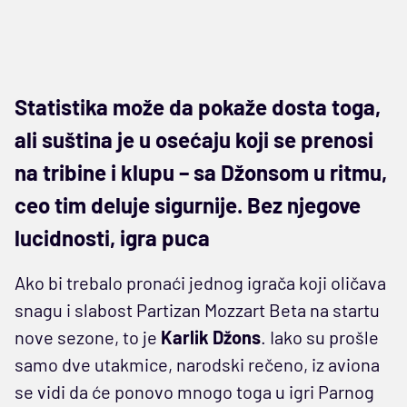
Statistika može da pokaže dosta toga,
ali suština je u osećaju koji se prenosi
na tribine i klupu – sa Džonsom u ritmu,
ceo tim deluje sigurnije. Bez njegove
lucidnosti, igra puca
Ako bi trebalo pronaći jednog igrača koji oličava
snagu i slabost Partizan Mozzart Beta na startu
nove sezone, to je
Karlik Džons
. Iako su prošle
samo dve utakmice, narodski rečeno, iz aviona
se vidi da će ponovo mnogo toga u igri Parnog