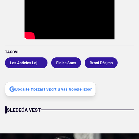
TAGOVI
Los Anđeles Lejkers
Finiks Sans
Broni Džejms
Dodajte Mozzart Sport u vaš Google izbor
SLEDEĆA VEST