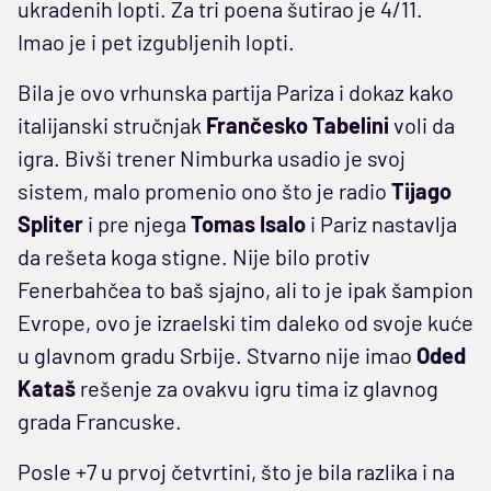
ukradenih lopti. Za tri poena šutirao je 4/11.
Imao je i pet izgubljenih lopti.
Bila je ovo vrhunska partija Pariza i dokaz kako
italijanski stručnjak
Frančesko Tabelini
voli da
igra. Bivši trener Nimburka usadio je svoj
sistem, malo promenio ono što je radio
Tijago
Spliter
i pre njega
Tomas Isalo
i Pariz nastavlja
da rešeta koga stigne. Nije bilo protiv
Fenerbahčea to baš sjajno, ali to je ipak šampion
Evrope, ovo je izraelski tim daleko od svoje kuće
u glavnom gradu Srbije. Stvarno nije imao
Oded
Kataš
rešenje za ovakvu igru tima iz glavnog
grada Francuske.
Posle +7 u prvoj četvrtini, što je bila razlika i na