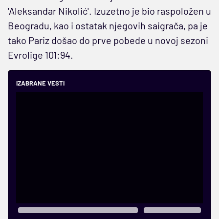
'Aleksandar Nikolić'. Izuzetno je bio raspoložen u
Beogradu, kao i ostatak njegovih saigrača, pa je
tako Pariz došao do prve pobede u novoj sezoni
Evrolige 101:94.
IZABRANE VESTI