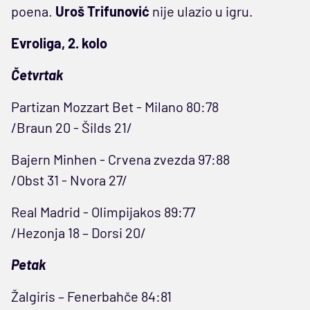
poena.
Uroš Trifunović
nije ulazio u igru.
Evroliga, 2. kolo
Četvrtak
Partizan Mozzart Bet - Milano 80:78
/Braun 20 - Šilds 21/
Bajern Minhen - Crvena zvezda 97:88
/Obst 31 - Nvora 27/
Real Madrid - Olimpijakos
89:77
/Hezonja 18 – Dorsi 20/
Petak
Žalgiris – Fenerbahče 84:81