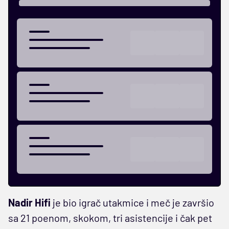
Nadir Hifi
je bio igrač utakmice i meč je završio
sa 21 poenom, skokom, tri asistencije i čak pet