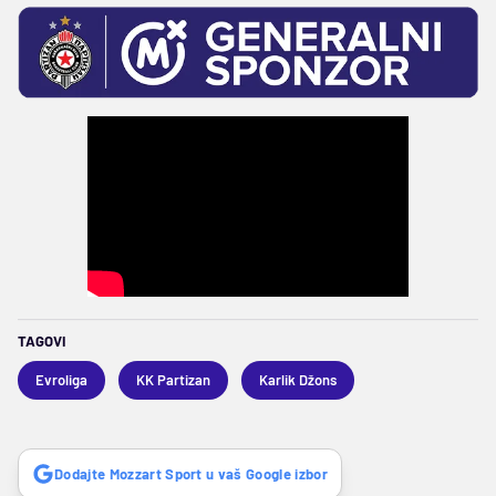
TAGOVI
Evroliga
KK Partizan
Karlik Džons
Dodajte Mozzart Sport u vaš Google izbor