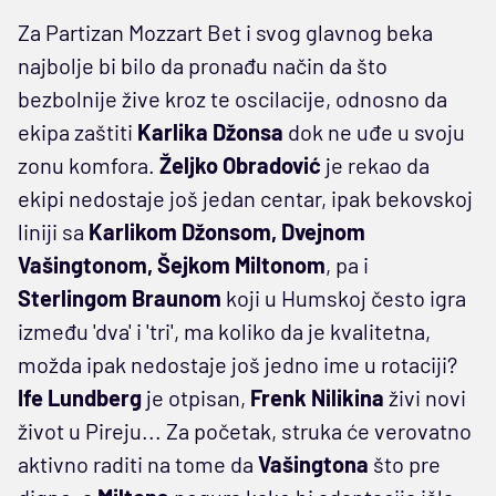
Za Partizan Mozzart Bet i svog glavnog beka
najbolje bi bilo da pronađu način da što
bezbolnije žive kroz te oscilacije, odnosno da
ekipa zaštiti
Karlika Džonsa
dok ne uđe u svoju
zonu komfora.
Željko Obradović
je rekao da
ekipi nedostaje još jedan centar, ipak bekovskoj
liniji sa
Karlikom Džonsom, Dvejnom
Vašingtonom, Šejkom Miltonom
, pa i
Sterlingom Braunom
koji u Humskoj često igra
između 'dva' i 'tri', ma koliko da je kvalitetna,
možda ipak nedostaje još jedno ime u rotaciji?
Ife Lundberg
je otpisan,
Frenk Nilikina
živi novi
život u Pireju... Za početak, struka će verovatno
aktivno raditi na tome da
Vašingtona
što pre