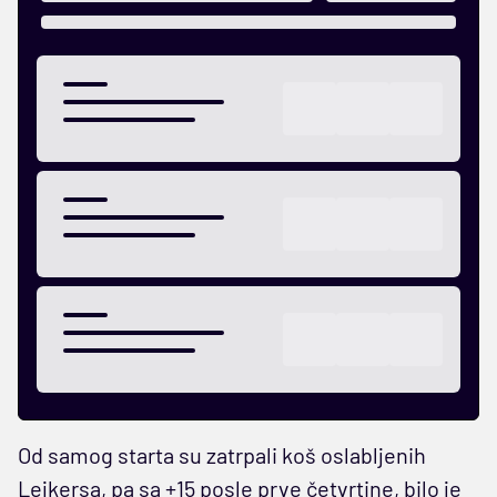
Od samog starta su zatrpali koš oslabljenih
Lejkersa, pa sa +15 posle prve četvrtine, bilo je