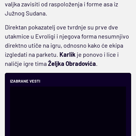
valjka zavisiti od raspoloženja i forme asa iz
Južnog Sudana.
Direktan pokazatelj ove tvrdnje su prve dve
utakmice u Evroligi i njegova forma nesumnjivo
direktno utiče na igru, odnosno kako će ekipa
izgledati na parketu.
Karlik
je ponovo i lice i
naličje igre tima
Željka Obradovića
.
IZABRANE VESTI