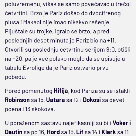
poluvremenu, višak se samo povećavao u trećoj
četvrtini. Brzo je Pariz došao do dvocifrenog
plusa i Makabi nije imao nikakvo rešenje.
Pljuštale su trojke, igralo se brzo, a pred
poslednjih deset minuta je Pariz bio na +11.
Otvorili su poslednju četvrtinu serijom 9:0, otišli
na +20, pa je već polako moglo da se upisuje u
tabelu Evrolige da je Pariz ostvario prvu
pobedu.
Pored pomenutog
Hifija
, kod Pariza su se istakli
Robinson
sa 15,
Uatara
sa 12 i
Dokosi
sa devet
poena i 13 skokova.
U poraženom sastavu najefikasniji su bili
Voker i
Dautin
sa po 16,
Hord
sa 15,
Lif
sa 14 i
Klark
sa 11