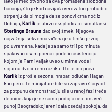
Iako je meč otvorio sa dva promašena slobodna
bacanja, što je kod navijača verovatno probudilo
strpenju da bi mogla da se ponovi crna noć iz
Dubaija,
Karlik
je ubrzo eksplodirao i simultanki
Sterlinga Brauna
dao svoj šmek. Njegova
najvažnija sekvenca viđena je u finišu prvog
poluvremena, kada je za samo tri i po minuta
spakovao osam poena i podelio asistenciju
kojom je Parni valjak uveo u mirne vode i
sigurnu dvocifrenu razliku. I to je bio pravi
Karlik
iz prošle sezone, hrabar, odlučan i lagan
kao pero. Te minijature bile su zapravo šlagvort
za potpunu demonstraciju sile u ranoj fazi treće
deonice, koja je ne samo podigla ceo tim, već
punoj Beogradskoj areni dala osećaj spokoja, da