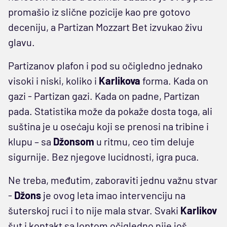
promašio iz slične pozicije kao pre gotovo
deceniju, a Partizan Mozzart Bet izvukao živu
glavu.
Partizanov plafon i pod su očigledno jednako
visoki i niski, koliko i
Karlikova
forma. Kada on
gazi - Partizan gazi. Kada on padne, Partizan
pada. Statistika može da pokaže dosta toga, ali
suština je u osećaju koji se prenosi na tribine i
klupu – sa
Džonsom
u ritmu, ceo tim deluje
sigurnije. Bez njegove lucidnosti, igra puca.
Ne treba, međutim, zaboraviti jednu važnu stvar
-
Džons
je ovog leta imao intervenciju na
šuterskoj ruci i to nije mala stvar. Svaki
Karlikov
šut i kontakt sa loptom očigledno nije još