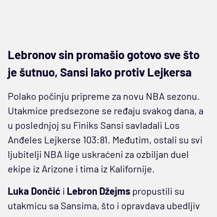
Lebronov sin promašio gotovo sve što
je šutnuo, Sansi lako protiv Lejkersa
Polako počinju pripreme za novu NBA sezonu.
Utakmice predsezone se ređaju svakog dana, a
u poslednjoj su Finiks Sansi savladali Los
Anđeles Lejkerse 103:81. Međutim, ostali su svi
ljubitelji NBA lige uskraćeni za ozbiljan duel
ekipe iz Arizone i tima iz Kalifornije.
Luka Dončić
i
Lebron Džejms
propustili su
utakmicu sa Sansima, što i opravdava ubedljiv