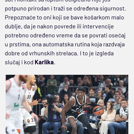
potpuno prirodan i traži se određena sigurnost.
Prepoznaće to oni koji se bave košarkom malo
dublje, da je nakon povrede ili intervencije
potrebno određeno vreme da se povrati osećaj
u prstima, ona automatska rutina koja razdvaja
dobre od vrhunskih strelaca. I to je izgleda
slučaj i kod
Karlika
.