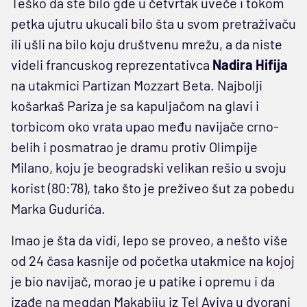
Teško da ste bilo gde u četvrtak uveče i tokom
petka ujutru ukucali bilo šta u svom pretraživaču
ili ušli na bilo koju društvenu mrežu, a da niste
videli francuskog reprezentativca
Nadira Hifija
na utakmici Partizan Mozzart Beta. Najbolji
košarkaš Pariza je sa kapuljačom na glavi i
torbicom oko vrata upao među navijače crno-
belih i posmatrao je dramu protiv Olimpije
Milano, koju je beogradski velikan rešio u svoju
korist (80:78), tako što je preživeo šut za pobedu
Marka Gudurića.
Imao je šta da vidi, lepo se proveo, a nešto više
od 24 časa kasnije od početka utakmice na kojoj
je bio navijač, morao je u patike i opremu i da
izađe na megdan Makabiju iz Tel Aviva u dvorani