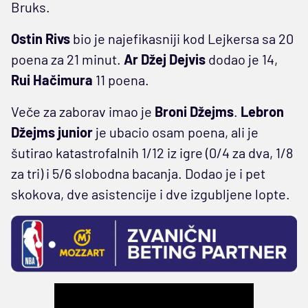
Bruks.
Ostin Rivs
bio je najefikasniji kod Lejkersa sa 20
poena za 21 minut.
Ar Džej Dejvis
dodao je 14,
Rui Hačimura
11 poena.
Veče za zaborav imao je
Broni Džejms
.
Lebron
Džejms junior
je ubacio osam poena, ali je
šutirao katastrofalnih 1/12 iz igre (0/4 za dva, 1/8
za tri) i 5/6 slobodna bacanja. Dodao je i pet
skokova, dve asistencije i dve izgubljene lopte.