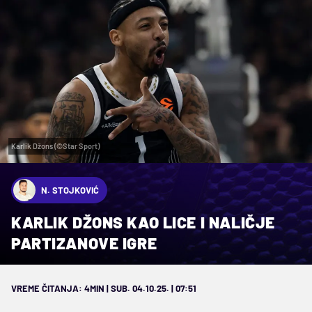
Karlik Džons (©Star Sport)
N. STOJKOVIĆ
KARLIK DŽONS KAO LICE I NALIČJE
PARTIZANOVE IGRE
VREME ČITANJA: 4MIN | SUB. 04.10.25. | 07:51