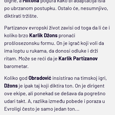
digne, a
Miltona
pogura kako bi adaptacija išla
po ubrzanom postupku. Ostalo će, nesumnjivo,
diktirati tržište.
Partizanov evropski život zavisi od toga da li će i
koliko brzo
Karlik Džons
pronaći
prošlosezonsku formu. On je igrač koji voli da
ima loptu u rukama, da donosi odluke i drži
ritam. Može se reći da je
Karlik
Partizanov
barometar.
Koliko god
Obradović
insistirao na timskoj igri,
Džons
je ipak taj koji diktira ton. On je dirigent
ove ekipe, ali ponekad se dešava da pogrešno
udari takt. A, razlika između pobede i poraza u
Evroligi često je samo jedan ton...