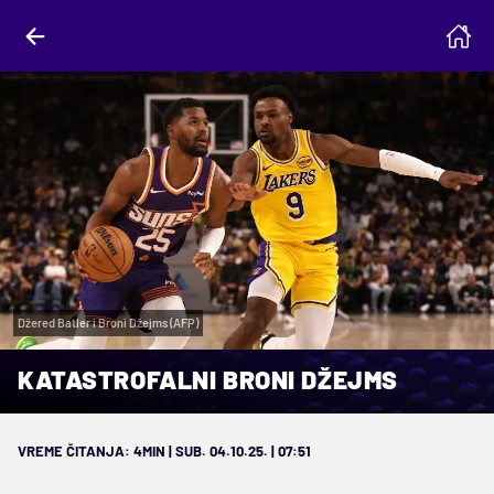
Džered Batler i Broni Džejms (AFP)
KATASTROFALNI BRONI DŽEJMS
VREME ČITANJA: 4MIN | SUB. 04.10.25. | 07:51