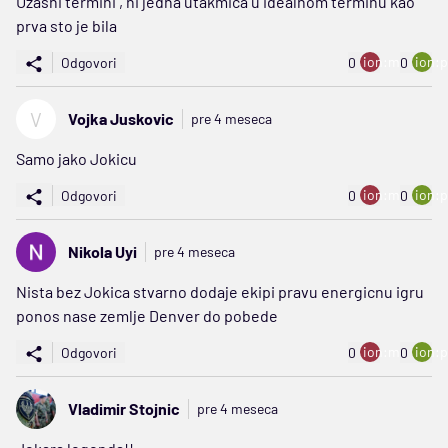
Uzasni termini , ni jedna utakmica u idealnom terminu kao
prva sto je bila
ion:minus
ion:p
Odgovori
0
0
V
Vojka Juskovic
pre 4 meseca
Samo jako Jokicu
ion:minus
ion:p
Odgovori
0
0
Nikola Uyi
pre 4 meseca
Nista bez Jokica stvarno dodaje ekipi pravu energicnu igru
ponos nase zemlje Denver do pobede
ion:minus
ion:p
Odgovori
0
0
Vladimir Stojnic
pre 4 meseca