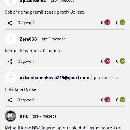
S
Spasovski92
pre 4 meseca
Gober nema promil sanse protiv Jokare
ion:minus
ion:p
Odgovori
0
0
Z
Zera666
pre 4 meseca
Idemo denver na 2 0 lagano
ion:minus
ion:p
Odgovori
0
0
M
milanstamenkovic319@gmail.com
pre 4 meseca
Pokidace Dzoker
ion:minus
ion:p
Odgovori
0
0
Kris
pre 4 meseca
Najbolji igrac NBA lagano opet triple dubl samo napred to