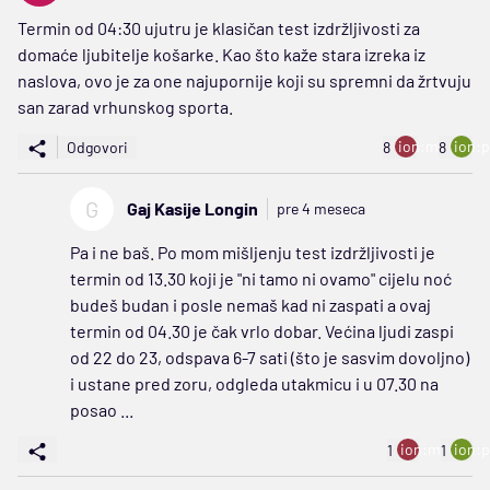
Termin od 04:30 ujutru je klasičan test izdržljivosti za
domaće ljubitelje košarke. Kao što kaže stara izreka iz
naslova, ovo je za one najupornije koji su spremni da žrtvuju
san zarad vrhunskog sporta.
ion:minus
ion:p
Odgovori
8
8
G
Gaj Kasije Longin
pre 4 meseca
Pa i ne baš. Po mom mišljenju test izdržljivosti je
termin od 13.30 koji je "ni tamo ni ovamo" cijelu noć
budeš budan i posle nemaš kad ni zaspati a ovaj
termin od 04.30 je čak vrlo dobar. Većina ljudi zaspi
od 22 do 23, odspava 6-7 sati (što je sasvim dovoljno)
i ustane pred zoru, odgleda utakmicu i u 07.30 na
posao ...
ion:minus
ion:p
1
1