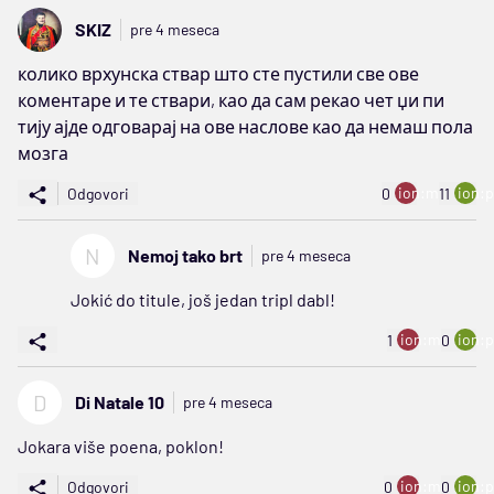
SKIZ
pre 4 meseca
колико врхунска ствар што сте пустили све ове
коментаре и те ствари, као да сам рекао чет џи пи
тију ајде одговарај на ове наслове као да немаш пола
мозга
ion:minus
ion:p
Odgovori
0
11
N
Nemoj tako brt
pre 4 meseca
Jokić do titule, još jedan tripl dabl!
ion:minus
ion:p
1
0
D
Di Natale 10
pre 4 meseca
Jokara više poena, poklon!
ion:minus
ion:p
Odgovori
0
0