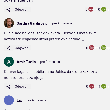
Jokara legenda!!
ion:minus
ion:p
Odgovori
0
0
Gardira Gardirovic
pre 4 meseca
Bilo bi kao najlepsi san da Jokara i Denver iz inata svim
nazovi strucnjacima uzmu prsten ove godine....!
ion:minus
ion:p
Odgovori
0
1
Amir Tuzlic
pre 4 meseca
Denver lagano ih dobija samo Jokića da krene kako zna
nema odbrane za njega .
ion:minus
ion:p
Odgovori
0
1
Lix
pre 4 meseca
Jedva cekanje!