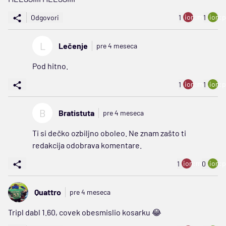
ion:minus
ion:p
Odgovori
1
1
L
Lečenje
pre 4 meseca
Pod hitno.
ion:minus
ion:p
1
1
B
Bratistuta
pre 4 meseca
Ti si dečko ozbiljno oboleo. Ne znam zašto ti
redakcija odobrava komentare.
ion:minus
ion:p
1
0
Quattro
pre 4 meseca
Tripl dabl 1.60, covek obesmislio kosarku 😂