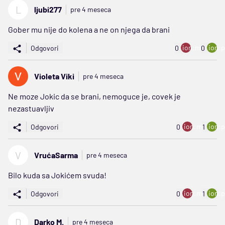
L
ljubi277
pre 4 meseca
Gober mu nije do kolena a ne on njega da brani
ion:minus
ion:p
Odgovori
0
0
Violeta Viki
pre 4 meseca
Ne moze Jokic da se brani, nemoguce je, covek je
nezastuavljiv
ion:minus
ion:p
Odgovori
0
1
V
VrućaSarma
pre 4 meseca
Bilo kuda sa Jokićem svuda!
ion:minus
ion:p
Odgovori
0
1
D
Darko M.
pre 4 meseca