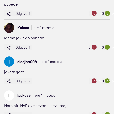
pobede
ion:minus
ion:p
Odgovori
0
0
Kulaaa
pre 4 meseca
idemo jokic do pobede
ion:minus
ion:p
Odgovori
0
0
sladjan004
pre 4 meseca
jokara goat
ion:minus
ion:p
Odgovori
0
0
L
laskezv
pre 4 meseca
Mora biti MVP ove sezone, bez kradje