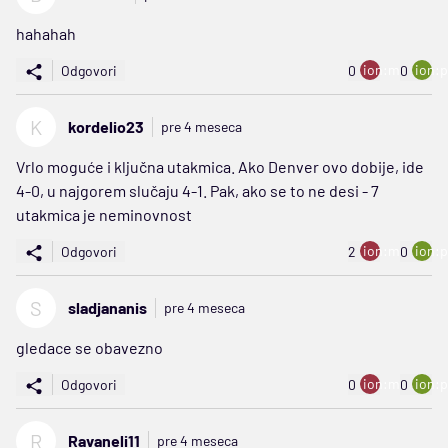
hahahah
ion:minus
ion:p
Odgovori
0
0
K
kordelio23
pre 4 meseca
Vrlo moguće i ključna utakmica. Ako Denver ovo dobije, ide
4-0, u najgorem slučaju 4-1. Pak, ako se to ne desi - 7
utakmica je neminovnost
ion:minus
ion:p
Odgovori
2
0
S
sladjananis
pre 4 meseca
gledace se obavezno
ion:minus
ion:p
Odgovori
0
0
R
Ravaneli11
pre 4 meseca