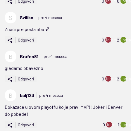
ion:minus
ion:p
Odgovori
0
0
S
Sziliko
pre 4 meseca
Znači pre posla nba 🏀
ion:minus
ion:p
Odgovori
0
2
B
Brufen81
pre 4 meseca
gledamo obavezno
ion:minus
ion:p
Odgovori
0
2
B
balj123
pre 4 meseca
Dokazace u ovom playoffu ko je pravi MVP!! Joker i Denver
do pobede!
ion:minus
ion:p
Odgovori
0
1