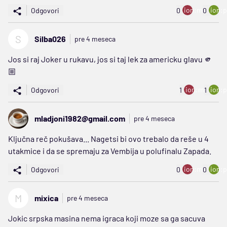
ion:minus
ion:p
Odgovori
0
0
S
Silba026
pre 4 meseca
Jos si raj Joker u rukavu, jos si taj lek za americku glavu 🫵
🏼
ion:minus
ion:p
Odgovori
1
1
mladjoni1982@gmail.com
pre 4 meseca
Ključna reč pokušava... Nagetsi bi ovo trebalo da reše u 4
utakmice i da se spremaju za Vembija u polufinalu Zapada.
ion:minus
ion:p
Odgovori
0
0
M
mixica
pre 4 meseca
Jokic srpska masina nema igraca koji moze sa ga sacuva