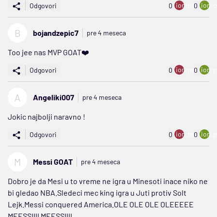
ion:minus
ion:p
Odgovori
0
0
B
bojandzepic7
pre 4 meseca
Too jee nas MVP GOAT❤️
ion:minus
ion:p
Odgovori
0
0
A
Angeliki007
pre 4 meseca
Jokic najbolji naravno !
ion:minus
ion:p
Odgovori
0
0
M
Messi GOAT
pre 4 meseca
Dobro je da Mesi u to vreme ne igra u Minesoti inace niko ne
bi gledao NBA.Sledeci mec king igra u Juti protiv Solt
Lejk.Messi conquered America.OLE OLE OLE OLEEEEE
MEESSIIII MEESSIIII