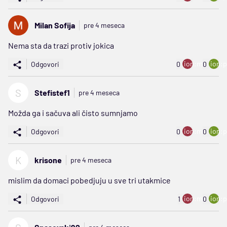
Milan Sofija
pre 4 meseca
Nema sta da trazi protiv jokica
ion:minus
ion:p
Odgovori
0
0
S
Stefistef1
pre 4 meseca
Možda ga i sačuva ali čisto sumnjamo
ion:minus
ion:p
Odgovori
0
0
K
krisone
pre 4 meseca
mislim da domaci pobedjuju u sve tri utakmice
ion:minus
ion:p
Odgovori
1
0