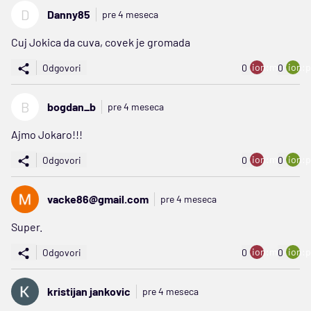
D
Danny85
pre 4 meseca
Cuj Jokica da cuva, covek je gromada
ion:minus
ion:p
Odgovori
0
0
B
bogdan_b
pre 4 meseca
Ajmo Jokaro!!!
ion:minus
ion:p
Odgovori
0
0
vacke86@gmail.com
pre 4 meseca
Super.
ion:minus
ion:p
Odgovori
0
0
kristijan jankovic
pre 4 meseca