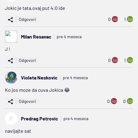
Jokic je tata,ovaj put 4:0 ide
ion:minus
ion:p
Odgovori
0
1
Milan Resavac
pre 4 meseca
J !
ion:minus
ion:p
Odgovori
0
1
Violeta Neskovic
pre 4 meseca
Ko jos moze da cuva Jokica 😂
ion:minus
ion:p
Odgovori
0
0
P
Predrag Petrovic
pre 4 meseca
navijajte sat