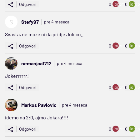
ion:minus
ion:p
Odgovori
0
0
S
Stefy97
pre 4 meseca
Svasta, ne moze ni da pridje Jokicu..
ion:minus
ion:p
Odgovori
0
0
nemanjaa1712
pre 4 meseca
Jokerrrrrr!
ion:minus
ion:p
Odgovori
0
0
Markos Pavlovic
pre 4 meseca
idemo na 2:0, ajmo Jokara!!!!
ion:minus
ion:p
Odgovori
0
0