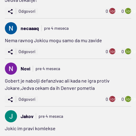
ion:minus
ion:p
Odgovori
0
0
necaaaq
pre 4 meseca
Nema ravnog Jokicu mogu samo da mu zavide
ion:minus
ion:p
Odgovori
0
0
Novi
pre 4 meseca
Gobert je nabolji defanzivac ali kada ne igra protiv
Jokare.Jedva cekam da ih Denver pometla
ion:minus
ion:p
Odgovori
0
0
Jakov
pre 4 meseca
Jokic im pravi komlekse