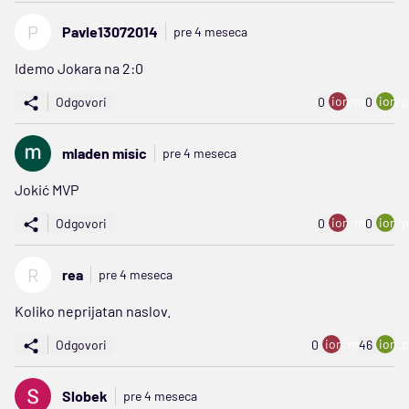
P
Pavle13072014
pre 4 meseca
Idemo Jokara na 2:0
ion:minus
ion:p
Odgovori
0
0
mladen misic
pre 4 meseca
Jokić MVP
ion:minus
ion:p
Odgovori
0
0
R
rea
pre 4 meseca
Koliko neprijatan naslov.
ion:minus
ion:p
Odgovori
0
46
Slobek
pre 4 meseca