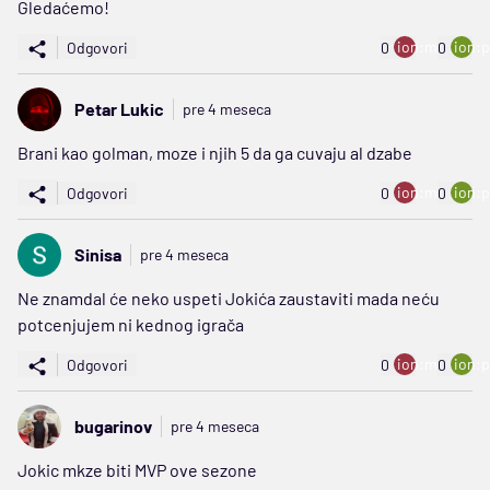
Gledaćemo!
ion:minus
ion:p
Odgovori
0
0
Petar Lukic
pre 4 meseca
Brani kao golman, moze i njih 5 da ga cuvaju al dzabe
ion:minus
ion:p
Odgovori
0
0
Sinisa
pre 4 meseca
Ne znamdal će neko uspeti Jokića zaustaviti mada neću
potcenjujem ni kednog igrača
ion:minus
ion:p
Odgovori
0
0
bugarinov
pre 4 meseca
Jokic mkze biti MVP ove sezone