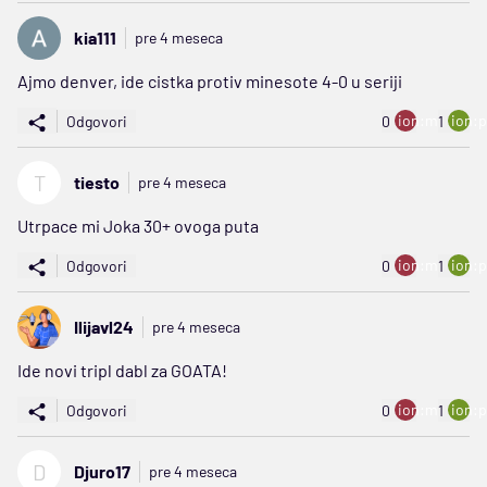
kia111
pre 4 meseca
Ajmo denver, ide cistka protiv minesote 4-0 u seriji
ion:minus
ion:p
Odgovori
0
1
T
tiesto
pre 4 meseca
Utrpace mi Joka 30+ ovoga puta
ion:minus
ion:p
Odgovori
0
1
Ilijavl24
pre 4 meseca
Ide novi tripl dabl za GOATA!
ion:minus
ion:p
Odgovori
0
1
D
Djuro17
pre 4 meseca