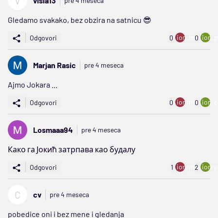
V
visla13
pre 4 meseca
Gledamo svakako, bez obzira na satnicu 😎
ion:minus
ion:p
Odgovori
0
0
Marjan Rasic
pre 4 meseca
Ajmo Jokara ...
ion:minus
ion:p
Odgovori
0
0
Losmaaa94
pre 4 meseca
Како га Јокић затрпава као будалу
ion:minus
ion:p
Odgovori
1
2
C
cv
pre 4 meseca
pobedice oni i bez mene i gledanja