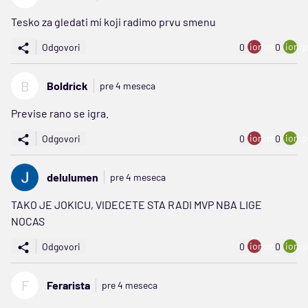
Tesko za gledati mi koji radimo prvu smenu
ion:minus
ion:p
Odgovori
0
0
B
Boldrick
pre 4 meseca
Previse rano se igra.
ion:minus
ion:p
Odgovori
0
0
delulumen
pre 4 meseca
TAKO JE JOKICU, VIDECETE STA RADI MVP NBA LIGE
NOCAS
ion:minus
ion:p
Odgovori
0
0
F
Ferarista
pre 4 meseca