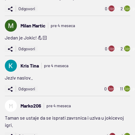
ion:minus
ion:p
Odgovori
0
2
Milan Martic
pre 4 meseca
Jedan je Jokic! 💪🏻
ion:minus
ion:p
Odgovori
0
2
Kris Tina
pre 4 meseca
Jeziv naslov..
ion:minus
ion:p
Odgovori
0
11
M
Marko206
pre 4 meseca
Taman se ustaje da se isprati zavrsnica i uziva u jokicevoj
igri.