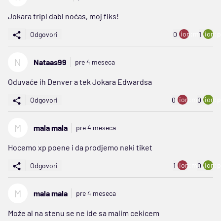
Jokara tripl dabl noćas, moj fiks!
ion:minus
ion:p
Odgovori
0
1
N
Nataas99
pre 4 meseca
Oduvaće ih Denver a tek Jokara Edwardsa
ion:minus
ion:p
Odgovori
0
0
M
mala mala
pre 4 meseca
Hocemo xp poene i da prodjemo neki tiket
ion:minus
ion:p
Odgovori
1
0
M
mala mala
pre 4 meseca
Može al na stenu se ne ide sa malim cekicem