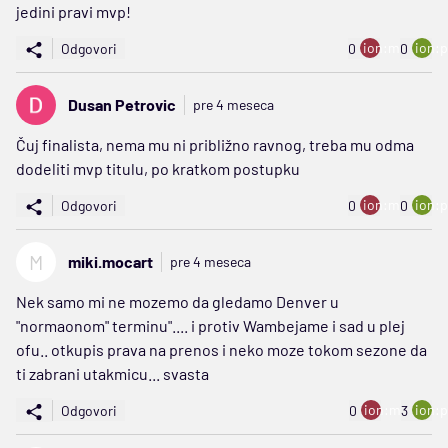
jedini pravi mvp!
ion:minus
ion:p
Odgovori
0
0
Dusan Petrovic
pre 4 meseca
Čuj finalista, nema mu ni približno ravnog, treba mu odma
dodeliti mvp titulu, po kratkom postupku
ion:minus
ion:p
Odgovori
0
0
M
miki.mocart
pre 4 meseca
Nek samo mi ne mozemo da gledamo Denver u
"normaonom" terminu".... i protiv Wambejame i sad u plej
ofu.. otkupis prava na prenos i neko moze tokom sezone da
ti zabrani utakmicu... svasta
ion:minus
ion:p
Odgovori
0
3