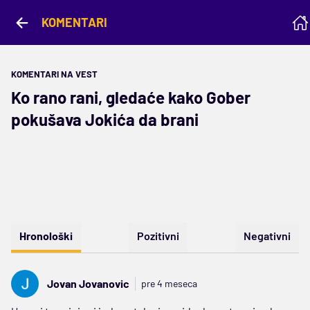
KOMENTARI
KOMENTARI NA VEST
Ko rano rani, gledaće kako Gober
pokušava Jokića da brani
Hronološki
Pozitivni
Negativni
Jovan Jovanovic
pre 4 meseca