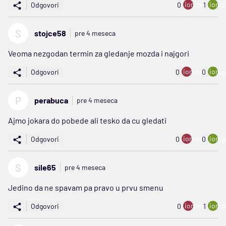
ion:minus
ion:p
Odgovori
0
1
S
stojce58
pre 4 meseca
Veoma nezgodan termin za gledanje mozda i najgori
ion:minus
ion:p
Odgovori
0
0
P
perabuca
pre 4 meseca
Ajmo jokara do pobede ali tesko da cu gledati
ion:minus
ion:p
Odgovori
0
0
S
sile65
pre 4 meseca
Jedino da ne spavam pa pravo u prvu smenu
ion:minus
ion:p
Odgovori
0
1