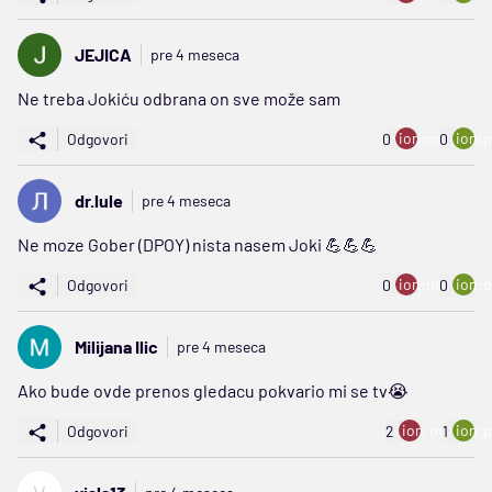
JEJICA
pre 4 meseca
Ne treba Jokiću odbrana on sve može sam
ion:minus
ion:p
Odgovori
0
0
dr.lule
pre 4 meseca
Ne moze Gober (DPOY) nista nasem Joki 💪💪💪
ion:minus
ion:p
Odgovori
0
0
Milijana Ilic
pre 4 meseca
Ako bude ovde prenos gledacu pokvario mi se tv😭
ion:minus
ion:p
Odgovori
2
1