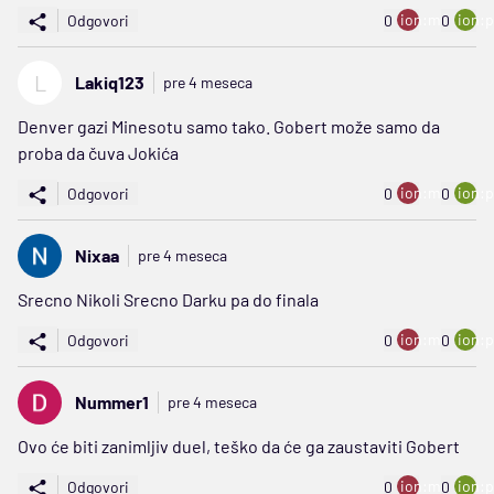
ion:minus
ion:p
Odgovori
0
0
L
Lakiq123
pre 4 meseca
Denver gazi Minesotu samo tako. Gobert može samo da
proba da čuva Jokića
ion:minus
ion:p
Odgovori
0
0
Nixaa
pre 4 meseca
Srecno Nikoli Srecno Darku pa do finala
ion:minus
ion:p
Odgovori
0
0
Nummer1
pre 4 meseca
Ovo će biti zanimljiv duel, teško da će ga zaustaviti Gobert
ion:minus
ion:p
Odgovori
0
0