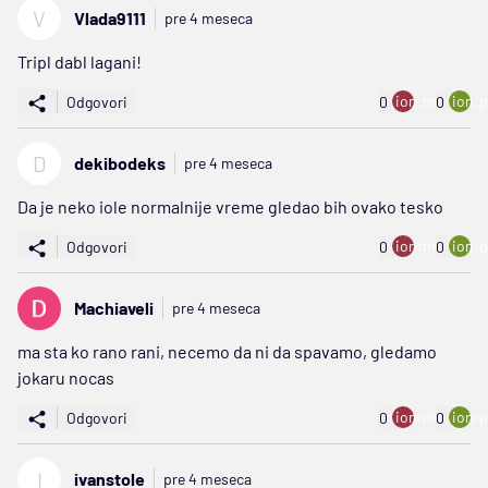
V
Vlada9111
pre 4 meseca
Tripl dabl lagani!
ion:minus
ion:p
Odgovori
0
0
D
dekibodeks
pre 4 meseca
Da je neko iole normalnije vreme gledao bih ovako tesko
ion:minus
ion:p
Odgovori
0
0
Machiaveli
pre 4 meseca
ma sta ko rano rani, necemo da ni da spavamo, gledamo
jokaru nocas
ion:minus
ion:p
Odgovori
0
0
I
ivanstole
pre 4 meseca